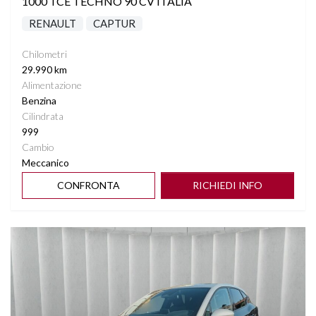
1000 TCE TECHNO 90 CV ITALIA
RENAULT
CAPTUR
Chilometri
29.990 km
Alimentazione
Benzina
Cilindrata
999
Cambio
Meccanico
CONFRONTA
RICHIEDI INFO
Vedi dettagli