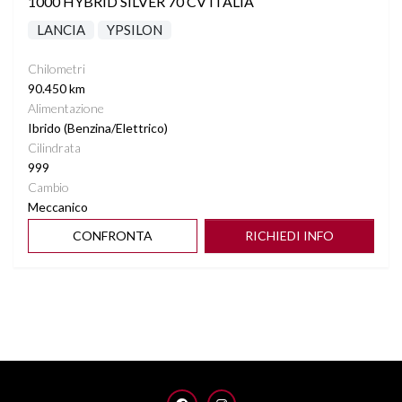
1000 HYBRID SILVER 70 CV ITALIA
LANCIA
YPSILON
Chilometri
90.450 km
Alimentazione
Ibrido (Benzina/Elettrico)
Cilindrata
999
Cambio
Meccanico
CONFRONTA
RICHIEDI INFO