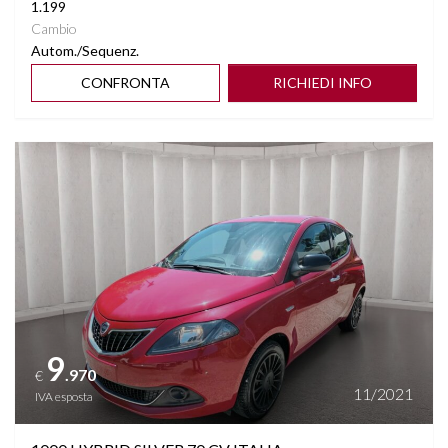
1.199
Cambio
Autom./Sequenz.
CONFRONTA
RICHIEDI INFO
Vedi dettagli
9
.970
€
11/2021
IVA esposta