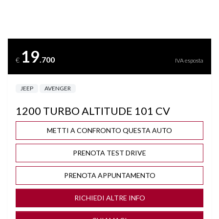
BRACCIOLO
CERCHI "17
19
.700
€
IVA esposta
CLIMA AUTOMATICO
JEEP
AVENGER
COMPUTER DI BORDO
1200 TURBO ALTITUDE 101 CV
CRUISE CONTROL ADATTIVO
METTI A CONFRONTO QUESTA AUTO
DISATTIVAZIONE AIRBAG LATO PASSEGGERO
PRENOTA TEST DRIVE
DRIVE MODE
PRENOTA APPUNTAMENTO
FARI FULL LED
RICHIEDI ALTRE INFO