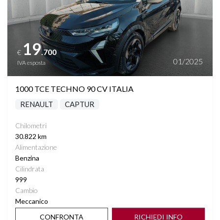
19
.700
€
01/2025
IVA esposta
1000 TCE TECHNO 90 CV ITALIA
RENAULT
CAPTUR
Chilometri
30.822 km
Alimentazione
Benzina
Cilindrata
999
Cambio
Meccanico
CONFRONTA
RICHIEDI INFO