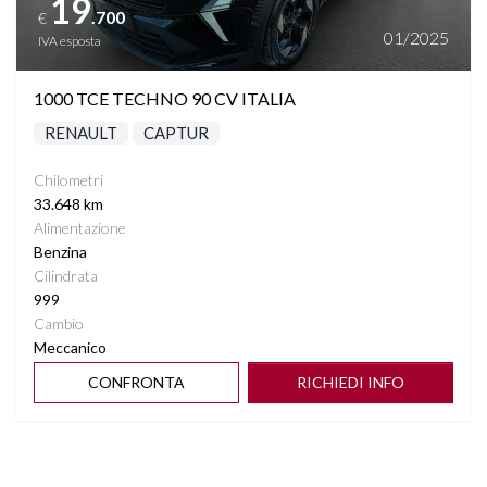
19
.700
€
01/2025
IVA esposta
1000 TCE TECHNO 90 CV ITALIA
RENAULT
CAPTUR
Chilometri
33.648 km
Alimentazione
Benzina
Cilindrata
999
Cambio
Meccanico
CONFRONTA
RICHIEDI INFO