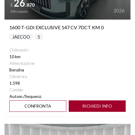
26
.870
€
2026
IVA esposta
1600 T-GDI EXCLUSIVE 147 CV 7DCT KM 0
JAECOO
5
Chilometri
10 km
Alimentazione
Benzina
Cilindrata
1.598
Cambio
Autom./Sequenz.
CONFRONTA
RICHIEDI INFO
Vedi dettagli