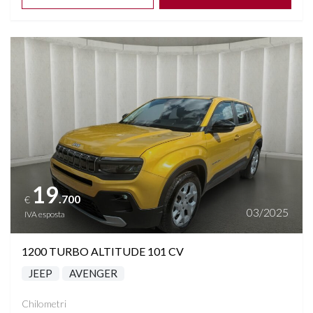
Vedi dettagli
19
.700
€
03/2025
IVA esposta
1200 TURBO ALTITUDE 101 CV
JEEP
AVENGER
Chilometri