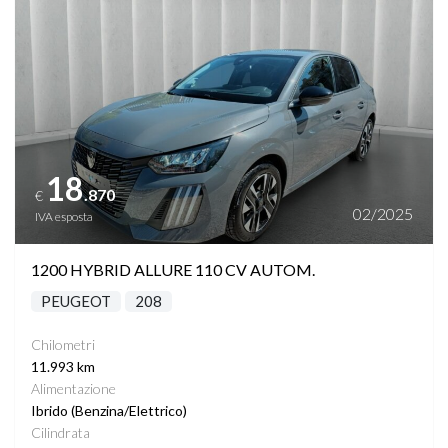
18
.870
€
02/2025
IVA esposta
1200 HYBRID ALLURE 110 CV AUTOM.
PEUGEOT
208
Chilometri
11.993 km
Alimentazione
Ibrido (Benzina/Elettrico)
Cilindrata