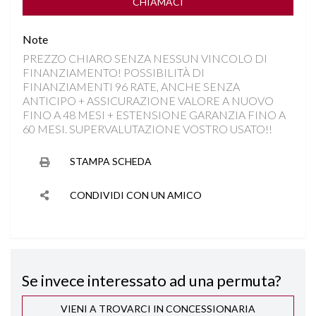
FENDINEBBIA LED
CHIAMACI
Note
FRENATA DI EMERGENZA
PREZZO CHIARO SENZA NESSUN VINCOLO DI
FINANZIAMENTO! POSSIBILITÀ DI
HILL DESCENT CONTROL
FINANZIAMENTI 96 RATE, ANCHE SENZA
ANTICIPO + ASSICURAZIONE VALORE A NUOVO
INGRESSI USB
FINO A 48 MESI + ESTENSIONE GARANZIA FINO A
60 MESI. SUPERVALUTAZIONE VOSTRO USATO!!
ISOFIX
STAMPA SCHEDA
KEYLESS GO
CONDIVIDI CON UN AMICO
LANE ASSIST
PARKTRONIC
Se invece interessato ad una permuta?
RILEVAMENTO ATTENZIONE DEL CONDUCENTE
VIENI A TROVARCI IN CONCESSIONARIA