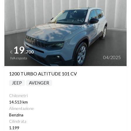
19
.700
€
04/2025
IVA esposta
1200 TURBO ALTITUDE 101 CV
JEEP
AVENGER
Chilometri
14.513 km
Alimentazione
Benzina
Cilindrata
1.199