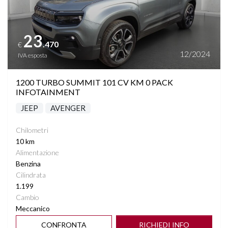
23
.470
€
12/2024
IVA esposta
1200 TURBO SUMMIT 101 CV KM 0 PACK
INFOTAINMENT
JEEP
AVENGER
Chilometri
10 km
Alimentazione
Benzina
Cilindrata
1.199
Cambio
Meccanico
CONFRONTA
RICHIEDI INFO