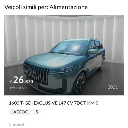
Veicoli simili per: Alimentazione
Vedi dettagli
26
.870
€
2026
IVA esposta
1600 T-GDI EXCLUSIVE 147 CV 7DCT KM 0
JAECOO
5
Chilometri