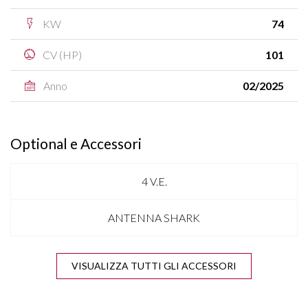
KW
74
CV (HP)
101
Anno
02/2025
Optional e Accessori
4 V.E.
ANTENNA SHARK
APPLE CARPLAY & ANDROID AUTO
VISUALIZZA TUTTI GLI ACCESSORI
BLUETOOTH