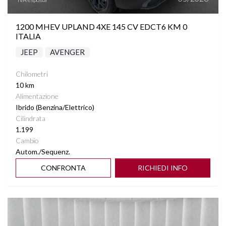
STEREO CON MONITOR TOUCHSCREEN
1200 MHEV UPLAND 4XE 145 CV EDCT6 KM 0
TELECAMERA POSTERIORE
ITALIA
JEEP
AVENGER
VIRTUAL COCKPIT
Chilometri
VOLANTE MULTIFUNZIONE
10 km
Alimentazione
Ibrido (Benzina/Elettrico)
Cilindrata
1.199
Cambio
Autom./Sequenz.
CONFRONTA
RICHIEDI INFO
Vedi dettagli