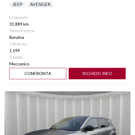
JEEP
AVENGER
Chilometri
31.889 km
Alimentazione
Benzina
Cilindrata
1.199
Cambio
Meccanico
CONFRONTA
RICHIEDI INFO
Vedi dettagli