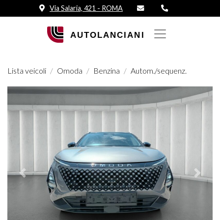
Via Salaria, 421 - ROMA
Lista veicoli
Omoda
Benzina
Autom./sequenz.
Prededente
Succes