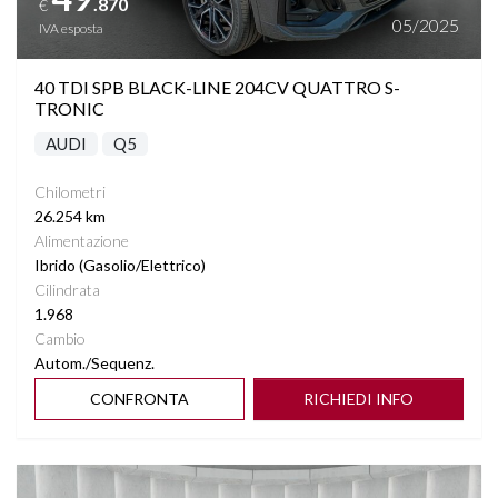
.870
€
PARKTRONIC ANTERIORE E POSTERIORE
05/2025
IVA esposta
RILEVAMENTO ATTENZIONE DEL CONDUCENTE
40 TDI SPB BLACK-LINE 204CV QUATTRO S-
TRONIC
RILEVAMENTO SEGNALETICA STRADALE
AUDI
Q5
SEDILI RISCALDABILI E VENTILATI
Chilometri
26.254 km
Alimentazione
SEDILI SDOPPIABILI
Ibrido (Gasolio/Elettrico)
Cilindrata
SEDILI SPORTIVI ELETTRICI
1.968
Cambio
SENSORI LUCI
Autom./Sequenz.
CONFRONTA
RICHIEDI INFO
SENSORI PIOGGIA
Vedi dettagli
SPECCHIETTI ELETTRICI RICHIUDIBILI