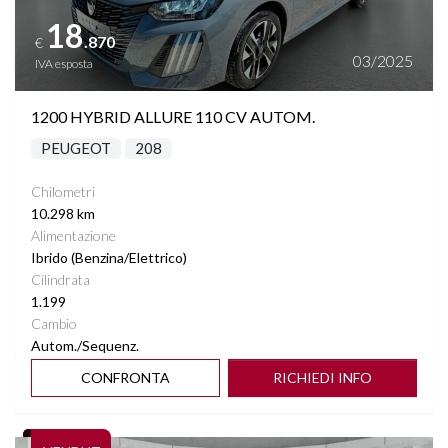
18
.870
€
03/2025
IVA esposta
1200 HYBRID ALLURE 110 CV AUTOM.
PEUGEOT
208
Chilometri
10.298 km
Alimentazione
Ibrido (Benzina/Elettrico)
Cilindrata
1.199
Cambio
Autom./Sequenz.
CONFRONTA
RICHIEDI INFO
Vedi dettagli