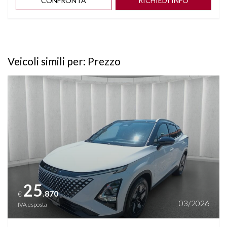
CONFRONTA
RICHIEDI INFO
Veicoli simili per: Prezzo
Vedi dettagli
25
.870
€
03/2026
IVA esposta