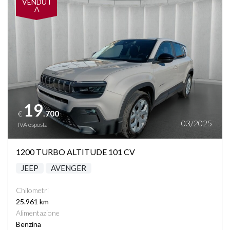
VENDUT
A
19
.700
€
03/2025
IVA esposta
1200 TURBO ALTITUDE 101 CV
JEEP
AVENGER
Chilometri
25.961 km
Alimentazione
Benzina