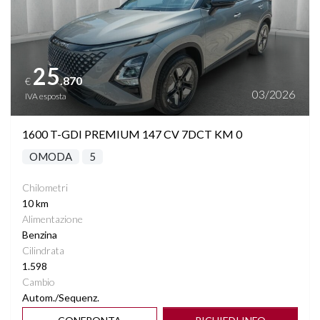
25
.870
€
03/2026
IVA esposta
1600 T-GDI PREMIUM 147 CV 7DCT KM 0
OMODA
5
Chilometri
10 km
Alimentazione
Benzina
Cilindrata
1.598
Cambio
Autom./Sequenz.