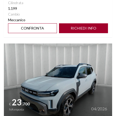
Cilindrata
1.199
Cambio
Meccanico
CONFRONTA
RICHIEDI INFO
Vedi dettagli
23
.700
€
04/2026
IVA esposta