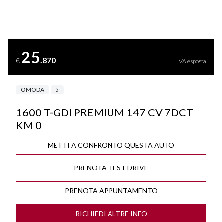
APPLE CARPLAY & ANDROID AUTO
BARRE SUL TETTO
25
.870
€
IVA esposta
BLIND SPOT ASSIST
OMODA
5
BLUETOOTH
1600 T-GDI PREMIUM 147 CV 7DCT
BRACCIOLO
KM 0
BRACCIOLO POSTERIORE
METTI A CONFRONTO QUESTA AUTO
PRENOTA TEST DRIVE
CAMBIO AUTOMATICO/SEQUENZIALE
PRENOTA APPUNTAMENTO
CERCHI "18 BICOLOR
RICHIEDI ALTRE INFO