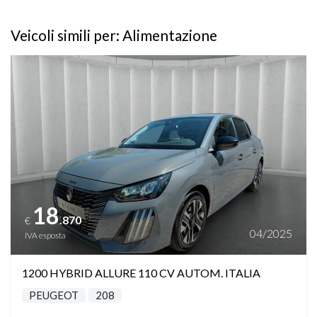
Veicoli simili per: Alimentazione
Vedi dettagli
18
.870
€
04/2025
IVA esposta
1200 HYBRID ALLURE 110 CV AUTOM. ITALIA
PEUGEOT
208