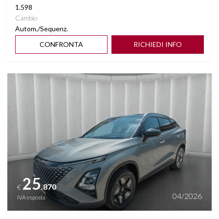
VOLANTE MULTIFUNZIONE RISCALDABILE
1.598
Cambio
Autom./Sequenz.
PHONE CHARGING
CONFRONTA
RICHIEDI INFO
Vedi dettagli
25
.870
€
04/2026
IVA esposta