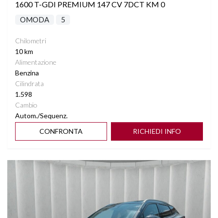
1600 T-GDI PREMIUM 147 CV 7DCT KM 0
OMODA
5
Chilometri
10 km
Alimentazione
Benzina
Cilindrata
1.598
Cambio
Autom./Sequenz.
CONFRONTA
RICHIEDI INFO
Vedi dettagli