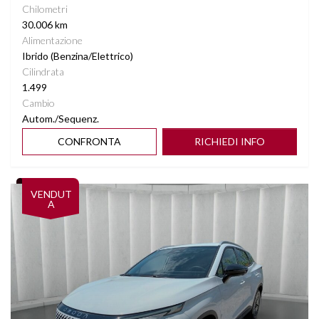
Chilometri
30.006 km
Alimentazione
Ibrido (Benzina/Elettrico)
Cilindrata
1.499
Cambio
Autom./Sequenz.
CONFRONTA
RICHIEDI INFO
Vedi dettagli
VENDUT
A