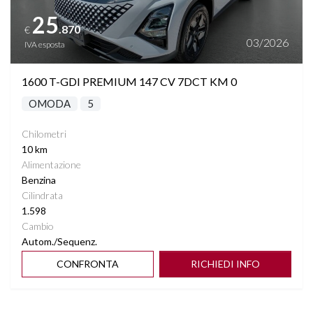
25
.870
€
03/2026
IVA esposta
1600 T-GDI PREMIUM 147 CV 7DCT KM 0
OMODA
5
Chilometri
10 km
Alimentazione
Benzina
Cilindrata
1.598
Cambio
Autom./Sequenz.
CONFRONTA
RICHIEDI INFO