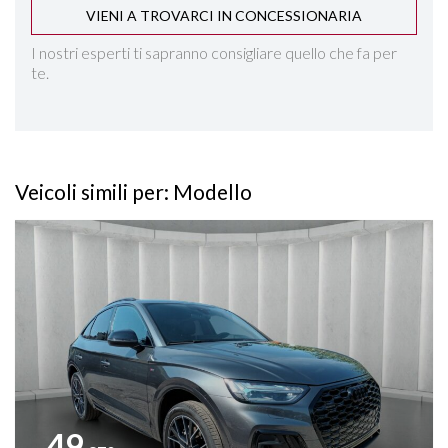
VIENI A TROVARCI IN CONCESSIONARIA
FRENATA DI EMERGENZA ACTIVE PDC
I nostri esperti ti sapranno consigliare quello che fa per
te.
IMPIANTO AUDIO PREMIUM SONY
INGRESSI USB
Veicoli simili per: Modello
INTERNI IN ECOPELLE
Vedi dettagli
ISOFIX
KEYLESS GO
LANE ASSIST
PACK LUCI D'AMBIENTE
49