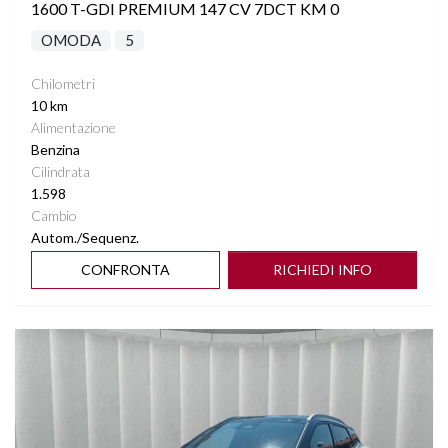
1600 T-GDI PREMIUM 147 CV 7DCT KM 0
OMODA
5
Chilometri
10 km
Alimentazione
Benzina
Cilindrata
1.598
Cambio
Autom./Sequenz.
CONFRONTA
RICHIEDI INFO
Vedi dettagli