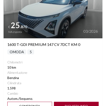
25
.870
€
03/2026
IVA esposta
1600 T-GDI PREMIUM 147 CV 7DCT KM 0
OMODA
5
Chilometri
10 km
Alimentazione
Benzina
Cilindrata
1.598
Cambio
Autom./Sequenz.