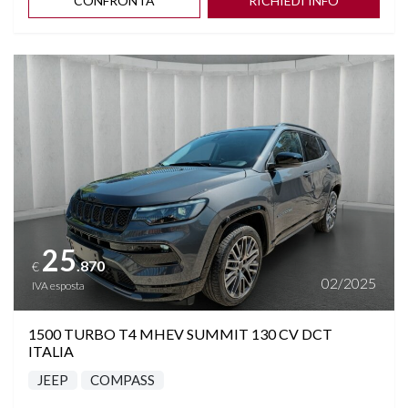
CONFRONTA
RICHIEDI INFO
Vedi dettagli
25
.870
€
02/2025
IVA esposta
1500 TURBO T4 MHEV SUMMIT 130 CV DCT
ITALIA
JEEP
COMPASS