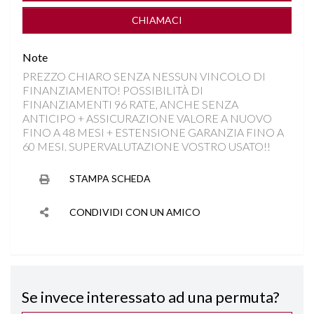
CLIMA AUTOMATICO BIZONA
CHIAMACI
COMPUTER DI BORDO
Note
PREZZO CHIARO SENZA NESSUN VINCOLO DI
CONTROLLO TRAZIONE
FINANZIAMENTO! POSSIBILITÀ DI
FINANZIAMENTI 96 RATE, ANCHE SENZA
CROMATURE NERE
ANTICIPO + ASSICURAZIONE VALORE A NUOVO
FINO A 48 MESI + ESTENSIONE GARANZIA FINO A
60 MESI. SUPERVALUTAZIONE VOSTRO USATO!!
CRUISE CONTROL ADATTIVO
STAMPA SCHEDA
DISATTIVAZIONE AIRBAG LATO PASSEGGERO
CONDIVIDI CON UN AMICO
FARI FULL LED
FENDINEBBIA
Se invece interessato ad una permuta?
FRENATA DI EMERGENZA INTELLIGENTE