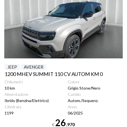
JEEP
AVENGER
1200 MHEV SUMMIT 110 CV AUTOM KM 0
Chilometri
Colore
10 km
Grigio Stone/Nero
Alimentazione
Cambio
Ibrido (Benzina/Elettrico)
Autom./Sequenz.
Cilindrata
Anno
1199
06/2025
26
.970
€