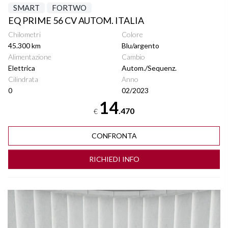
SMART
FORTWO
EQ PRIME 56 CV AUTOM. ITALIA
Chilometri
Colore
45.300 km
Blu/argento
Alimentazione
Cambio
Elettrica
Autom./Sequenz.
Cilindrata
Anno
0
02/2023
14
.470
€
CONFRONTA
RICHIEDI INFO
Vedi dettagli