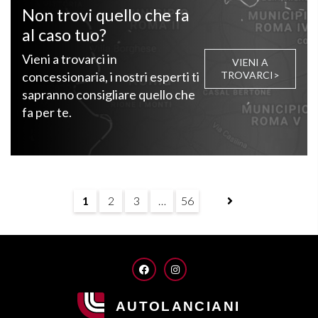
Non trovi quello che fa
al caso tuo?
Vieni a trovarci in
VIENI A
concessionaria, i nostri esperti ti
TROVARCI>
sapranno consigliare quello che
fa per te.
1
2
3
…
56
FACEBOOK
INSTAGRAM