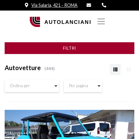
Via Salaria, 421 - ROMA
FILTRI
Autovetture
444
Ordina per
Per pagina
Vedi dettagli