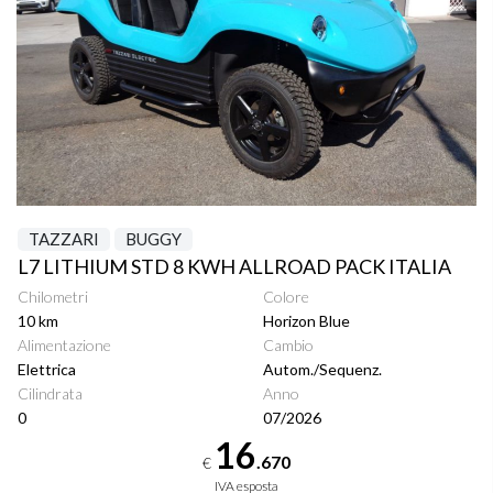
TAZZARI
BUGGY
L7 LITHIUM STD 8 KWH ALLROAD PACK ITALIA
Chilometri
Colore
10 km
Horizon Blue
Alimentazione
Cambio
Elettrica
Autom./Sequenz.
Cilindrata
Anno
0
07/2026
16
.670
€
IVA esposta