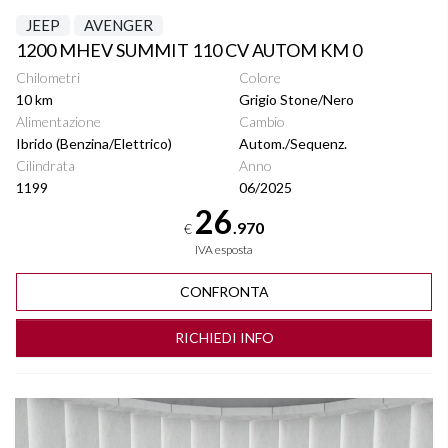
JEEP
AVENGER
1200 MHEV SUMMIT 110 CV AUTOM KM 0
Chilometri
Colore
10 km
Grigio Stone/Nero
Alimentazione
Cambio
Ibrido (Benzina/Elettrico)
Autom./Sequenz.
Cilindrata
Anno
1199
06/2025
26
.970
€
IVA esposta
CONFRONTA
RICHIEDI INFO
Vedi dettagli