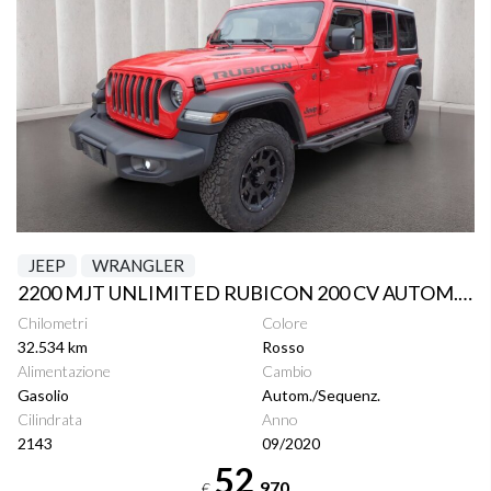
JEEP
WRANGLER
2200 MJT UNLIMITED RUBICON 200 CV AUTOM. ITALIA
Chilometri
Colore
32.534 km
Rosso
Alimentazione
Cambio
Gasolio
Autom./Sequenz.
Cilindrata
Anno
2143
09/2020
52
.970
€