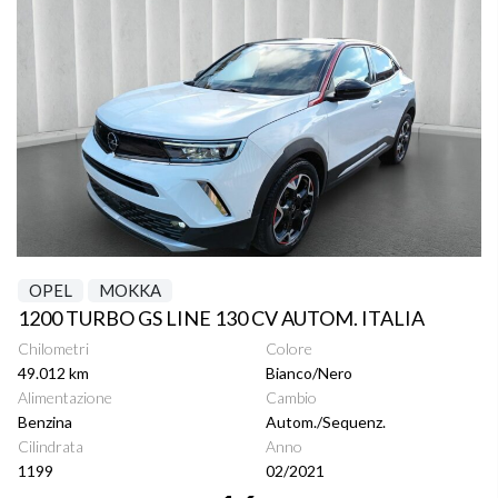
OPEL
MOKKA
1200 TURBO GS LINE 130 CV AUTOM. ITALIA
Chilometri
Colore
49.012 km
Bianco/Nero
Alimentazione
Cambio
Benzina
Autom./Sequenz.
Cilindrata
Anno
1199
02/2021