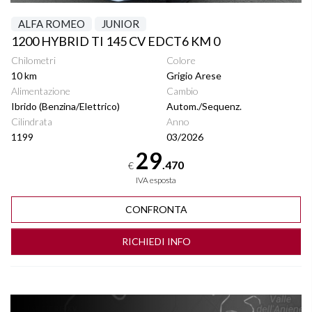
ALFA ROMEO
JUNIOR
1200 HYBRID TI 145 CV EDCT6 KM 0
Chilometri
Colore
10 km
Grigio Arese
Alimentazione
Cambio
Ibrido (Benzina/Elettrico)
Autom./Sequenz.
Cilindrata
Anno
1199
03/2026
29
.470
€
IVA esposta
CONFRONTA
RICHIEDI INFO