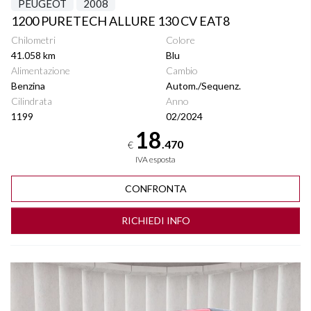
PEUGEOT
2008
1200 PURETECH ALLURE 130 CV EAT8
Chilometri
Colore
41.058 km
Blu
Alimentazione
Cambio
Benzina
Autom./Sequenz.
Cilindrata
Anno
1199
02/2024
18
.470
€
IVA esposta
CONFRONTA
RICHIEDI INFO
Vedi dettagli