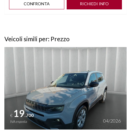
CONFRONTA
RICHIEDI INFO
Veicoli simili per: Prezzo
Vedi dettagli
19
.700
€
04/2026
IVA esposta