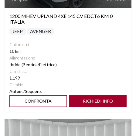
STEREO CON MONITOR TOUCHSCREEN
1200 MHEV UPLAND 4XE 145 CV EDCT6 KM 0
TELECAMERA POSTERIORE
ITALIA
JEEP
AVENGER
VIRTUAL COCKPIT
Chilometri
VOLANTE MULTIFUNZIONE
10 km
Alimentazione
Ibrido (Benzina/Elettrico)
Cilindrata
1.199
Cambio
Autom./Sequenz.
CONFRONTA
RICHIEDI INFO
Vedi dettagli