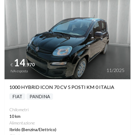
14
.970
€
11/2025
IVA esposta
1000 HYBRID ICON 70 CV 5 POSTI KM 0 ITALIA
FIAT
PANDINA
Chilometri
10 km
Alimentazione
Ibrido (Benzina/Elettrico)