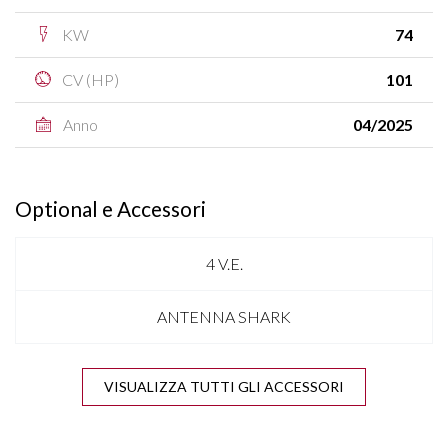
KW
74
CV (HP)
101
Anno
04/2025
Optional e Accessori
4 V.E.
ANTENNA SHARK
APPLE CARPLAY & ANDROID AUTO
VISUALIZZA TUTTI GLI ACCESSORI
BLUETOOTH