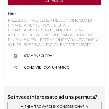
FENDINEBBIA LED
CHIAMACI
Note
FRENATA DI EMERGENZA
PREZZO CHIARO SENZA NESSUN VINCOLO DI
FINANZIAMENTO! POSSIBILITÀ DI
HILL DESCENT CONTROL
FINANZIAMENTI 96 RATE, ANCHE SENZA
ANTICIPO + ASSICURAZIONE VALORE A NUOVO
INGRESSI USB
FINO A 48 MESI + ESTENSIONE GARANZIA FINO A
60 MESI. SUPERVALUTAZIONE VOSTRO USATO!!
ISOFIX
STAMPA SCHEDA
KEYLESS GO
CONDIVIDI CON UN AMICO
LANE ASSIST
PARKTRONIC
Se invece interessato ad una permuta?
RILEVAMENTO ATTENZIONE DEL CONDUCENTE
VIENI A TROVARCI IN CONCESSIONARIA