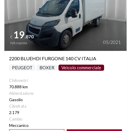
19
.870
€
05/2021
IVA esposta
2200 BLUEHDI FURGONE 140 CV ITALIA
PEUGEOT
BOXER
Veicolo commerciale
Chilometri
70.888 km
Alimentazione
Gasolio
Cilindrata
2.179
Cambio
Meccanico