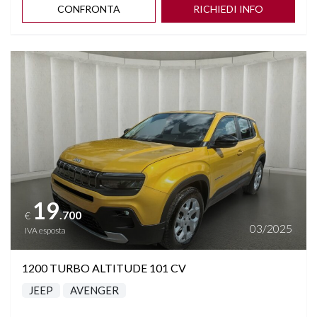
CONFRONTA
RICHIEDI INFO
Vedi dettagli
19
.700
€
03/2025
IVA esposta
1200 TURBO ALTITUDE 101 CV
JEEP
AVENGER