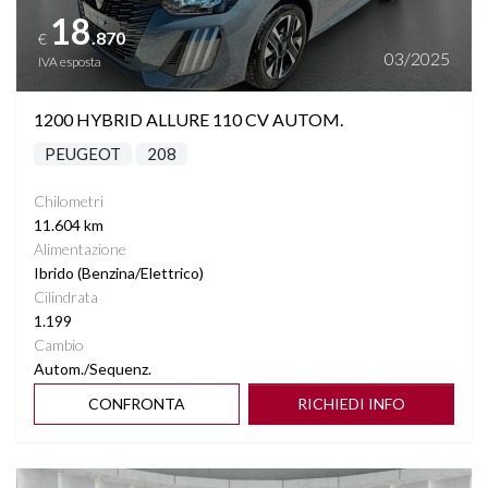
18
.870
€
03/2025
IVA esposta
1200 HYBRID ALLURE 110 CV AUTOM.
PEUGEOT
208
Chilometri
11.604 km
Alimentazione
Ibrido (Benzina/Elettrico)
Cilindrata
1.199
Cambio
Autom./Sequenz.
CONFRONTA
RICHIEDI INFO
Vedi dettagli