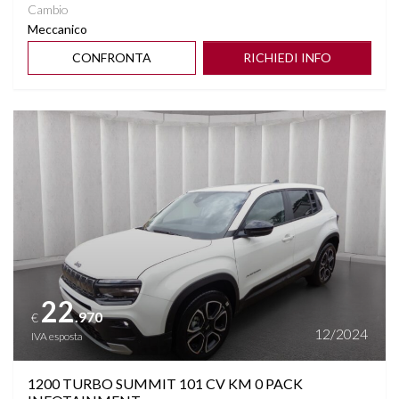
Cambio
Meccanico
CONFRONTA
RICHIEDI INFO
Vedi dettagli
22
.970
€
12/2024
IVA esposta
1200 TURBO SUMMIT 101 CV KM 0 PACK