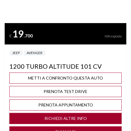
BRACCIOLO
CERCHI "17
19
.700
€
IVA esposta
CLIMA AUTOMATICO
JEEP
AVENGER
COMPUTER DI BORDO
1200 TURBO ALTITUDE 101 CV
CRUISE CONTROL ADATTIVO
METTI A CONFRONTO QUESTA AUTO
DISATTIVAZIONE AIRBAG LATO PASSEGGERO
PRENOTA TEST DRIVE
DRIVE MODE
PRENOTA APPUNTAMENTO
FARI FULL LED
RICHIEDI ALTRE INFO