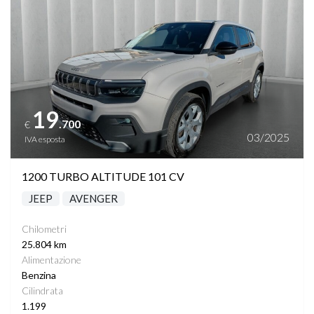
19
.700
€
03/2025
IVA esposta
1200 TURBO ALTITUDE 101 CV
JEEP
AVENGER
Chilometri
25.804 km
Alimentazione
Benzina
Cilindrata
1.199