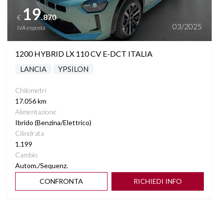
19
.870
€
03/2025
IVA esposta
1200 HYBRID LX 110 CV E-DCT ITALIA
LANCIA
YPSILON
Chilometri
17.056 km
Alimentazione
Ibrido (Benzina/Elettrico)
Cilindrata
1.199
Cambio
Autom./Sequenz.
CONFRONTA
RICHIEDI INFO