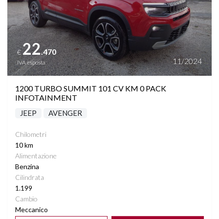
22
.470
€
11/2024
IVA esposta
1200 TURBO SUMMIT 101 CV KM 0 PACK
INFOTAINMENT
JEEP
AVENGER
Chilometri
10 km
Alimentazione
Benzina
Cilindrata
1.199
Cambio
Meccanico