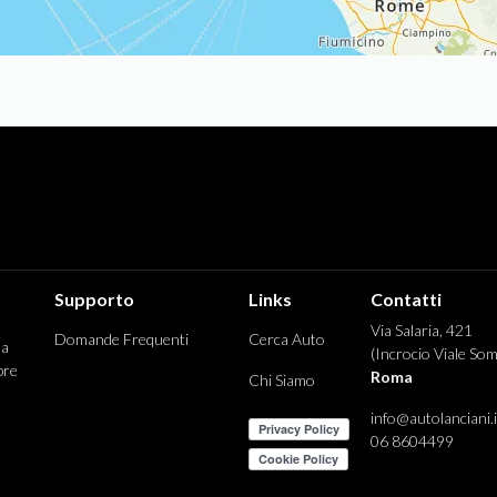
Supporto
Links
Contatti
Via Salaria, 421
Domande Frequenti
Cerca Auto
 a
(Incrocio Viale Som
pre
Roma
Chi Siamo
info@autolanciani.i
06 8604499