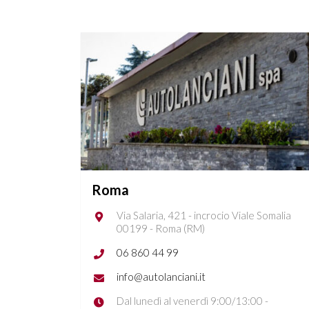
Roma
Via Salaria, 421 - incrocio Viale Somalia
00199 - Roma (RM)
06 860 44 99
info@autolanciani.it
Dal lunedì al venerdì 9:00/13:00 -