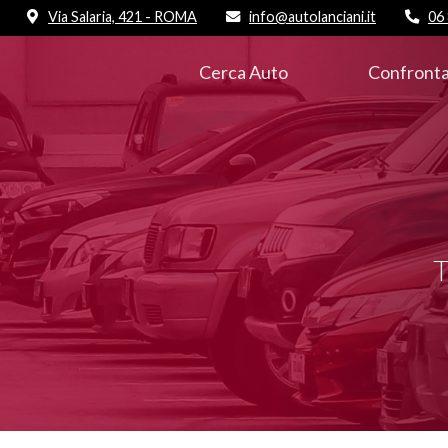
Via Salaria, 421 - ROMA
info@autolanciani.it
06
Cerca Auto
Confronta
T