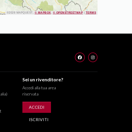
©2026 MAPQUEST,
© MAPBOX
,
© OPENSTREETMAP
|
TERMS
FACEBOOK
INSTAGRAM
Sei un rivenditore?
Accedi alla tua area
alia)
riservata
ACCEDI
t
ISCRIVITI