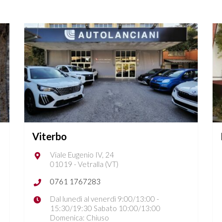
Viterbo
Viale Eugenio IV, 24
01019 - Vetralla (VT)
0761 1767283
Dal lunedì al venerdì 9:00/13:00 -
15:30/19:30 Sabato 10:00/13:00
Domenica: Chiuso