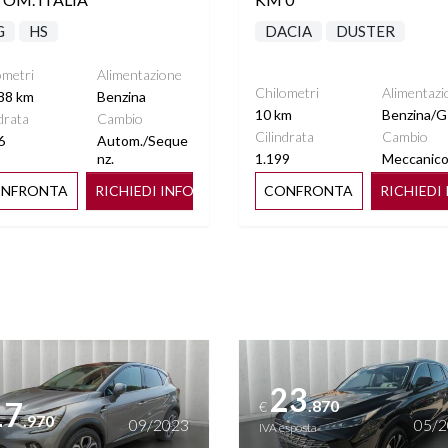
G
HS
DACIA
DUSTER
ometri
Alimentazione
Chilometri
Alimentazi
88 km
Benzina
10 km
Benzina/G
drata
Cambio
Cilindrata
Cambio
6
Autom./Seque
nz.
1.199
Meccanic
NFRONTA
RICHIEDI INFO
CONFRONTA
RICHIEDI
ttagli
Vedi dettagli
23
17
.870
€
.970
09/2023
05/
IVA esposta