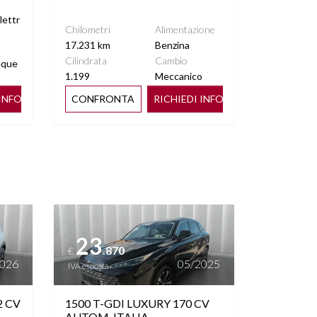
lettr
Chilometri
Alimentazione
17.231 km
Benzina
Cilindrata
Cambio
eque
1.199
Meccanico
 INFO
CONFRONTA
RICHIEDI INFO
Vedi dettagli
23
.870
€
2026
05/2025
IVA esposta
2 CV
1500 T-GDI LUXURY 170 CV
AUTOM. ITALIA