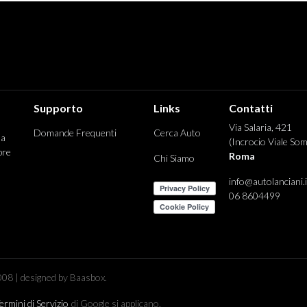
Supporto
Links
Contatti
Via Salaria, 421
Domande Frequenti
Cerca Auto
 a
(Incrocio Viale Som
pre
Roma
Chi Siamo
info@autolanciani.i
06 8604499
08 | designed by Baasbox.
ermini di Servizio
di Google si applicano.