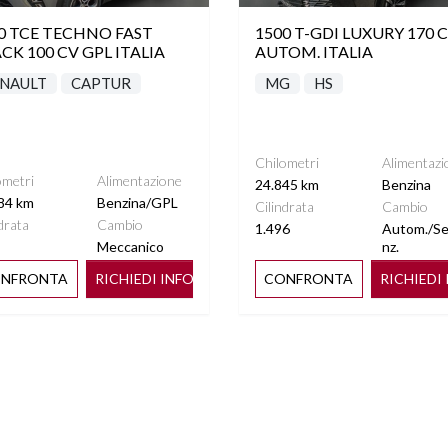
0 TCE TECHNO FAST
1500 T-GDI LUXURY 170 
CK 100 CV GPL ITALIA
AUTOM. ITALIA
NAULT
CAPTUR
MG
HS
Chilometri
Alimentazi
ometri
Alimentazione
24.845 km
Benzina
84 km
Benzina/GPL
Cilindrata
Cambio
drata
Cambio
1.496
Autom./S
Meccanico
nz.
NFRONTA
RICHIEDI INFO
CONFRONTA
RICHIEDI