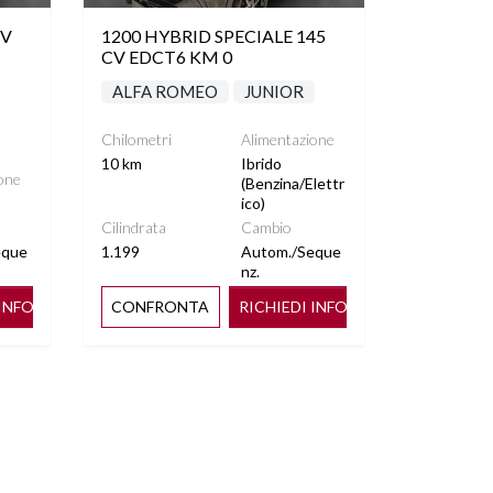
CV
1200 HYBRID SPECIALE 145
CV EDCT6 KM 0
ALFA ROMEO
JUNIOR
Chilometri
Alimentazione
10 km
Ibrido
one
(Benzina/Elettr
ico)
Cilindrata
Cambio
eque
1.199
Autom./Seque
nz.
 INFO
CONFRONTA
RICHIEDI INFO