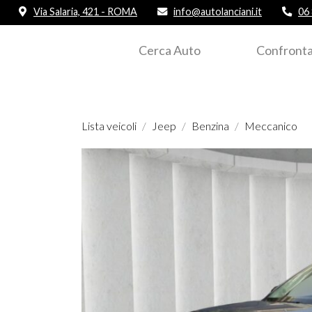
Via Salaria, 421 - ROMA
info@autolanciani.it
06
Cerca Auto
Confronta
Lista veicoli
Jeep
Benzina
Meccanico