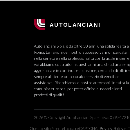
Autolanciani S.p.a. è da oltre 50 anni una solida realtà a
Roma. Le ragioni del nostro successo vanno ricercate
nella serietà e nella professionalità con la quale insieme
voi abbiamo costruito in questi anni una struttura sem
aggiornata e in continua espansione, cercando di offrire
sempre al cliente un accurato servizio di vendita e
assistenza. Ricerchiamo le nostre automobili in tutta la
comunità europea, per poter offrire ai nostri clienti
prodotti di qualità.
2026 © Copyright AutoLanciani Spa – p.iva: 079747210
Questo sito è protetto da reCAPTCHA.
Privacy Policy
e
T