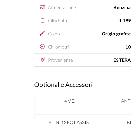
Alimentazione
Benzina
Cilindrata
1.199
Colore
Grigio grafite
Chilometri
10
Provenienza
ESTERA
Optional e Accessori
4 V.E.
ANT
BLIND SPOT ASSIST
B