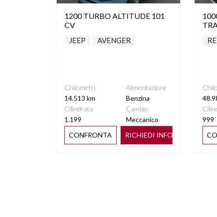
1200 TURBO ALTITUDE 101
100
CV
TRA
JEEP
AVENGER
RE
Chilometri
Alimentazione
Chil
14.513 km
Benzina
48.9
Cilindrata
Cambio
Cilin
1.199
Meccanico
999
CONFRONTA
RICHIEDI INFO
CO