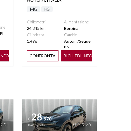
MG
HS
Chilometri
Alimentazione
one
24.845 km
Benzina
PL
Cilindrata
Cambio
1.496
Autom./Seque
o
nz.
 INFO
CONFRONTA
RICHIEDI INFO
Vedi dettagli
28
.970
€
2025
04/2026
IVA esposta