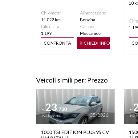
SEDILE REGOLABILE IN
SEDIL
10 k
ALTEZZA
Chilometri
Alimentazione
14.022 km
Benzina
Cilin
SENSORI PIOGGIA
SPECCH
Cilindrata
Cambio
1.19
RI
1.199
Meccanico
CONFRONTA
RICHIEDI INFO
CO
START&STOP
STERE
TO
TELECAMERA POSTERIORE
VANO 
A
Veicoli simili per: Prezzo
Vedi dettagli
Vedi de
VIRTUAL COCKPIT
VOLANTE
23
.700
€
€
05/2026
IVA esposta
IVA 
1000 TSI EDITION PLUS 95 CV
150
KM 0 ITALIA
AUT