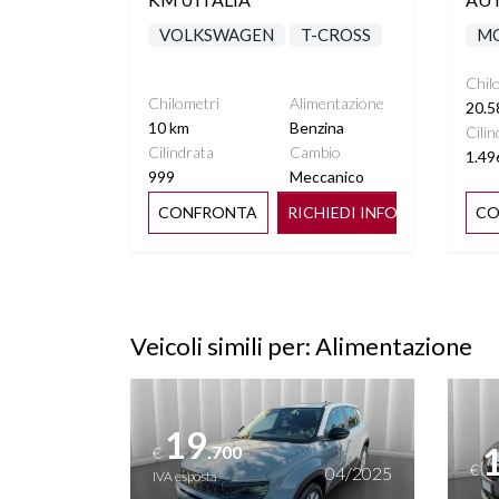
VOLKSWAGEN
T-CROSS
M
Chil
Chilometri
Alimentazione
20.5
10 km
Benzina
Cilin
Cilindrata
Cambio
1.49
999
Meccanico
CONFRONTA
RICHIEDI INFO
CO
Veicoli simili per: Alimentazione
Vedi dettagli
Vedi de
19
.700
€
€
04/2025
IVA esposta