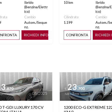
I SDOPPIABILI
SENSORI LUCI
m
Ibrido
10 km
Ibrido
(Benzina/Elettr
(Benzina/E
ico)
ico)
drata
Cambio
Cilindrata
Cambio
IETTI ELETTRICI
SPECCHIETTO RETROVISORE
9
Autom./Seque
1.199
Autom./S
CHIUDIBILI
FOTOCROMATICO
nz.
nz.
NFRONTA
RICHIEDI INFO
CONFRONTA
RICHIEDI
O CON MONITOR
TASCHE SU RETROSCHIENALI
UCHSCREEN
SEDILI
PORTABAGAGLI
VETRI SCURI
UTOMATICO
ttagli
Vedi dettagli
 MULTIFUNZIONE
PHONE CHARGING
23
23
.870
.700
€
05/2025
05/
esposta
IVA esposta
0 T-GDI LUXURY 170 CV
1200 ECO-G EXTREME 12
OM. ITALIA
KM 0