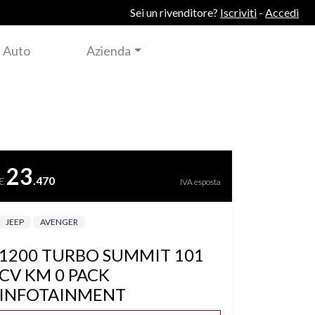
Sei un rivenditore?
Iscriviti
-
Accedi
 Auto
Azienda
23
.470
€
IVA esposta
JEEP
AVENGER
1200 TURBO SUMMIT 101
CV KM 0 PACK
INFOTAINMENT