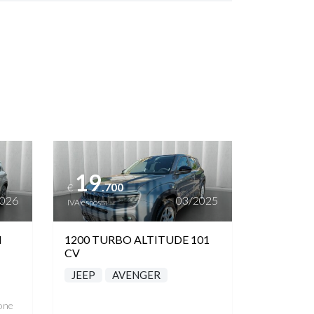
Vedi dettagli
19
.700
€
2026
03/2025
IVA esposta
M
1200 TURBO ALTITUDE 101
CV
JEEP
AVENGER
one