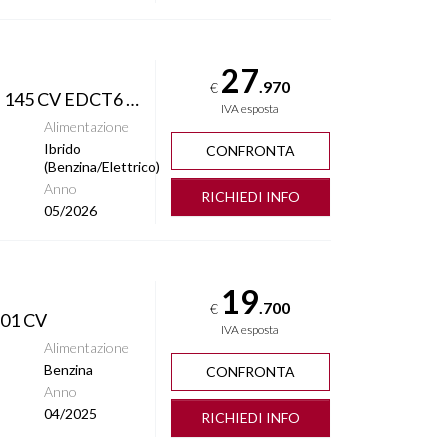
27
.970
€
1200 MHEV UPLAND 4XE 145 CV EDCT6 KM 0 ITALIA
IVA esposta
Alimentazione
Ibrido
CONFRONTA
(Benzina/Elettrico)
Anno
RICHIEDI INFO
05/2026
19
.700
€
01 CV
IVA esposta
Alimentazione
Benzina
CONFRONTA
Anno
04/2025
RICHIEDI INFO