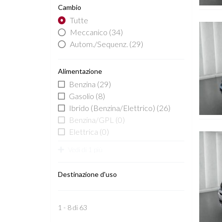
Cambio
Tutte
Vedi de
Meccanico
(34)
Autom./Sequenz.
(29)
Alimentazione
Benzina
(29)
Gasolio
(8)
Ibrido (Benzina/Elettrico)
(26)
Benzina/GPL
(0)
Elettrica
(0)
Vedi de
Vedi di 1 più
Destinazione d'uso
1 - 8 di 63