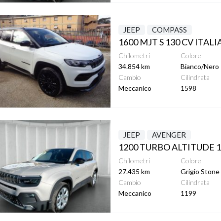
ttagli
JEEP
COMPASS
1600 MJT S 130 CV ITALI
Chilometri
Colore
34.854 km
Bianco/Nero
Cambio
Cilindrata
Meccanico
1598
ttagli
JEEP
AVENGER
1200 TURBO ALTITUDE 1
Chilometri
Colore
27.435 km
Grigio Stone
Cambio
Cilindrata
Meccanico
1199