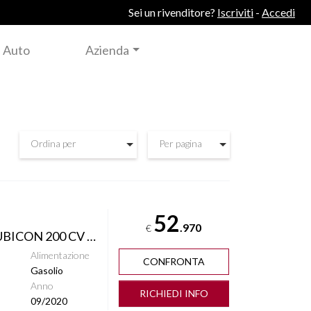
Sei un rivenditore?
Iscriviti
-
Accedi
 Auto
Azienda
Ordina per
Per pagina
52
.970
€
2200 MJT UNLIMITED RUBICON 200 CV AUTOM. ITALIA
Alimentazione
CONFRONTA
Gasolio
Anno
RICHIEDI INFO
09/2020