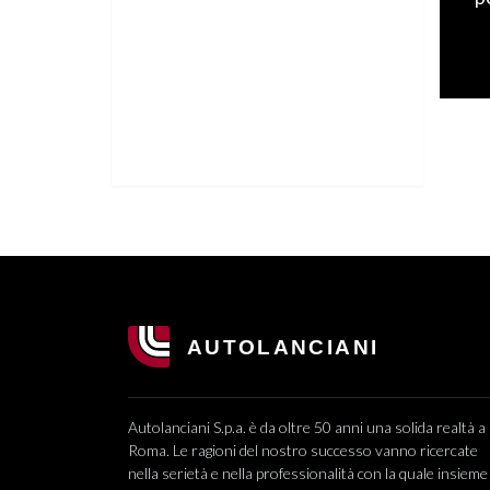
Autolanciani S.p.a. è da oltre 50 anni una solida realtà a
Roma. Le ragioni del nostro successo vanno ricercate
nella serietà e nella professionalità con la quale insieme