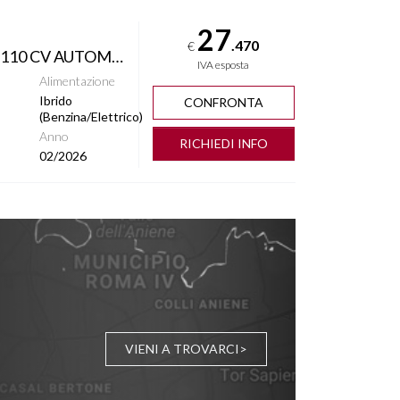
27
.470
€
1200 E-HYBRID SUMMIT 110 CV AUTOM KM 0
IVA esposta
Alimentazione
Ibrido
CONFRONTA
(Benzina/Elettrico)
Anno
RICHIEDI INFO
02/2026
VIENI A TROVARCI>