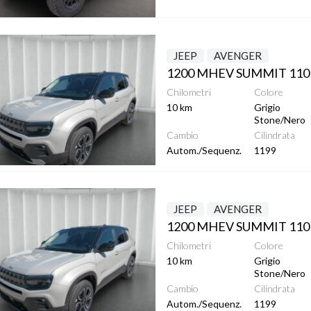
ttagli
JEEP
AVENGER
1200 MHEV SUMMIT 110
Chilometri
Colore
10 km
Grigio
Stone/Nero
Cambio
Cilindrata
Autom./Sequenz.
1199
ttagli
JEEP
AVENGER
1200 MHEV SUMMIT 110
Chilometri
Colore
10 km
Grigio
Stone/Nero
Cambio
Cilindrata
Autom./Sequenz.
1199