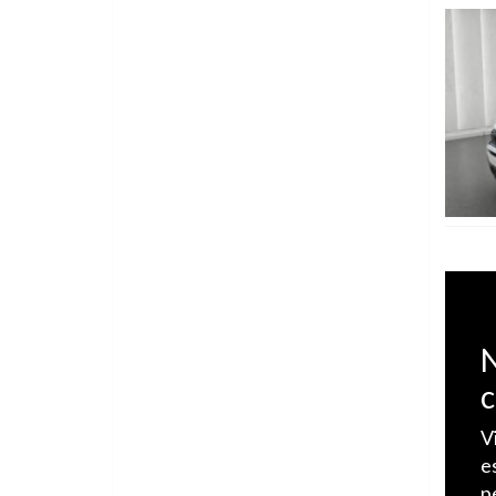
Vedi de
N
c
V
e
p