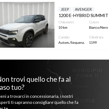
ttagli
JEEP
AVENGER
Chilometri
Colore
10 km
Bianco/Nero
Cambio
Cilindrata
Autom./Sequenz.
1199
on trovi quello che fa al
aso tuo?
ieni a trovarci in concessionaria, i nostri
sperti ti sapranno consigliare quello che fa
er te.