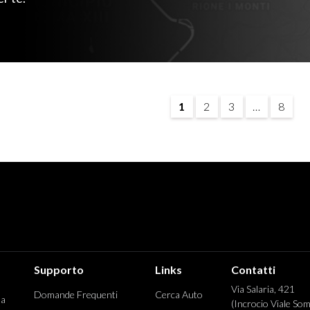
1
2
3
…
8
Supporto
Links
Contatti
Via Salaria, 421
Domande Frequenti
Cerca Auto
 a
(Incrocio Viale Som