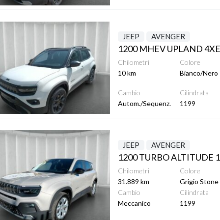
ttagli
JEEP
AVENGER
Chilometri
Colore
10 km
Bianco/Nero
Cambio
Cilindrata
Autom./Sequenz.
1199
ttagli
JEEP
AVENGER
1200 TURBO ALTITUDE 1
Chilometri
Colore
31.889 km
Grigio Stone
Cambio
Cilindrata
Meccanico
1199