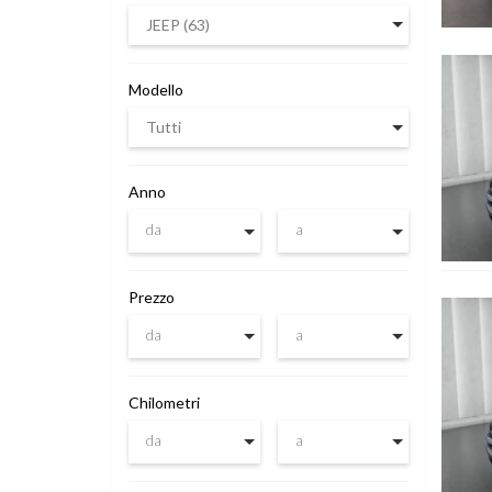
JEEP
(63)
Vedi de
Modello
Tutti
Anno
da
a
Prezzo
Vedi de
da
a
Chilometri
da
a