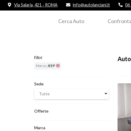
Via Salaria, 421 - ROMA
info@autolanciani.it
06
Cerca Auto
Confronta
Filtri
Auto
Marca:
JEEP
Sede
Vedi de
Tutte
Offerte
Marca