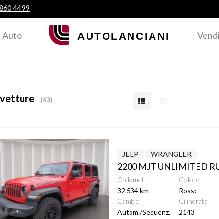
 860 44 99
 Auto
Vendi
vetture
63
ttagli
JEEP
WRANGLER
Chilometri
Colore
32.534 km
Rosso
Cambio
Cilindrata
Autom./Sequenz.
2143