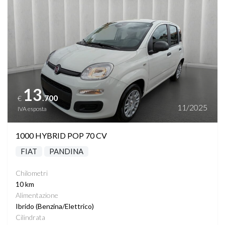
13
.700
€
11/2025
IVA esposta
1000 HYBRID POP 70 CV
FIAT
PANDINA
Chilometri
10 km
Alimentazione
Ibrido (Benzina/Elettrico)
Cilindrata