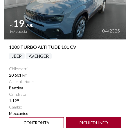
19
.700
€
04/2025
IVA esposta
1200 TURBO ALTITUDE 101 CV
JEEP
AVENGER
Chilometri
20.601 km
Alimentazione
Benzina
Cilindrata
1.199
Cambio
Meccanico
CONFRONTA
RICHIEDI INFO