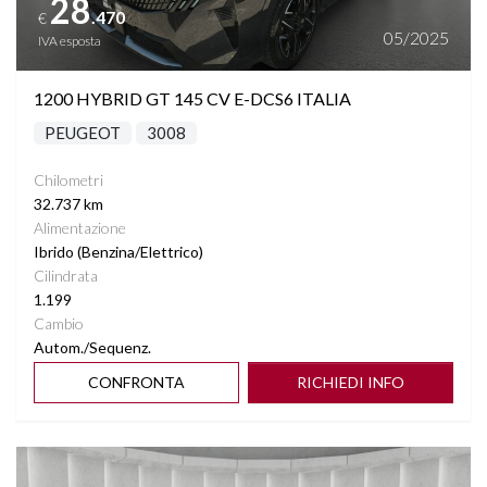
28
.470
€
05/2025
IVA esposta
1200 HYBRID GT 145 CV E-DCS6 ITALIA
PEUGEOT
3008
Chilometri
32.737 km
Alimentazione
Ibrido (Benzina/Elettrico)
Cilindrata
1.199
Cambio
Autom./Sequenz.
CONFRONTA
RICHIEDI INFO
Vedi dettagli