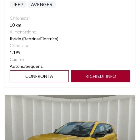
JEEP
AVENGER
Chilometri
10 km
Alimentazione
Ibrido (Benzina/Elettrico)
Cilindrata
1.199
Cambio
Autom./Sequenz.
CONFRONTA
RICHIEDI INFO
Vedi dettagli