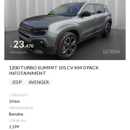
23
.470
€
12/2024
IVA esposta
1200 TURBO SUMMIT 101 CV KM 0 PACK
INFOTAINMENT
JEEP
AVENGER
Chilometri
10 km
Alimentazione
Benzina
Cilindrata
1.199