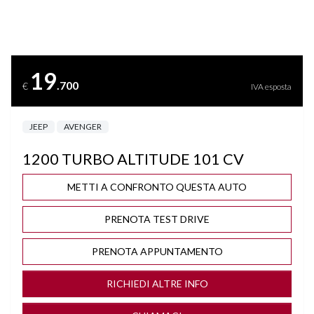
BRACCIOLO
CERCHI "17
19
.700
€
IVA esposta
CLIMA AUTOMATICO
JEEP
AVENGER
COMPUTER DI BORDO
1200 TURBO ALTITUDE 101 CV
CRUISE CONTROL ADATTIVO
METTI A CONFRONTO QUESTA AUTO
DISATTIVAZIONE AIRBAG LATO PASSEGGERO
PRENOTA TEST DRIVE
DRIVE MODE
PRENOTA APPUNTAMENTO
FARI FULL LED
RICHIEDI ALTRE INFO