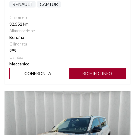
RENAULT
CAPTUR
Chilometri
32.552 km
Alimentazione
Benzina
Cilindrata
999
Cambio
Meccanico
CONFRONTA
RICHIEDI INFO
Vedi dettagli