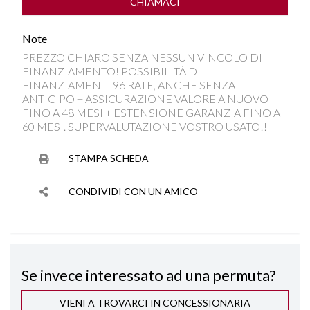
FENDINEBBIA LED
CHIAMACI
Note
FRENATA DI EMERGENZA
PREZZO CHIARO SENZA NESSUN VINCOLO DI
FINANZIAMENTO! POSSIBILITÀ DI
HILL DESCENT CONTROL
FINANZIAMENTI 96 RATE, ANCHE SENZA
ANTICIPO + ASSICURAZIONE VALORE A NUOVO
INGRESSI USB
FINO A 48 MESI + ESTENSIONE GARANZIA FINO A
60 MESI. SUPERVALUTAZIONE VOSTRO USATO!!
ISOFIX
STAMPA SCHEDA
KEYLESS GO
CONDIVIDI CON UN AMICO
LANE ASSIST
PARKTRONIC
Se invece interessato ad una permuta?
RILEVAMENTO ATTENZIONE DEL CONDUCENTE
VIENI A TROVARCI IN CONCESSIONARIA