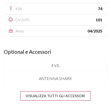
KW
74
CV (HP)
101
Anno
04/2025
Optional e Accessori
4 V.E.
ANTENNA SHARK
APPLE CARPLAY & ANDROID AUTO
VISUALIZZA TUTTI GLI ACCESSORI
BLUETOOTH