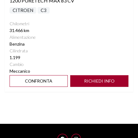
1200 PURETECH MAX 83 CV
CITROEN
C3
Chilometri
31.466 km
Alimentazione
Benzina
Cilindrata
1.199
Cambio
Meccanico
CONFRONTA
RICHIEDI INFO