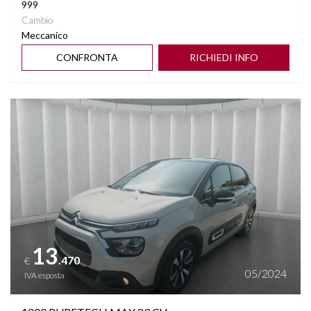
999
Cambio
Meccanico
CONFRONTA
RICHIEDI INFO
Vedi dettagli
13
.470
€
05/2024
IVA esposta