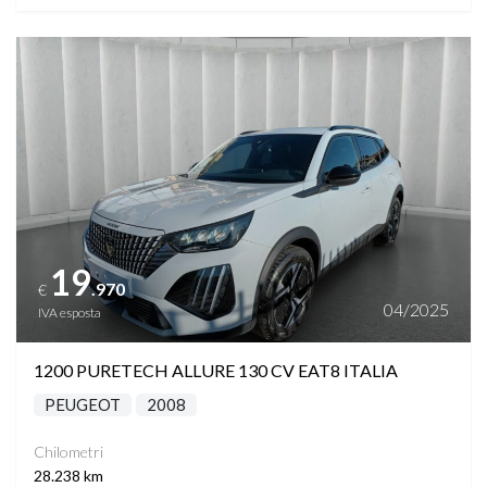
Vedi dettagli
19
.970
€
04/2025
IVA esposta
1200 PURETECH ALLURE 130 CV EAT8 ITALIA
PEUGEOT
2008
Chilometri
28.238 km