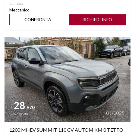
Cambio
Meccanico
CONFRONTA
RICHIEDI INFO
Vedi dettagli
28
.970
€
01/2025
IVA esposta
1200 MHEV SUMMIT 110 CV AUTOM KM 0 TETTO