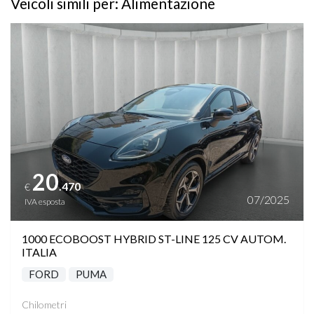
Veicoli simili per: Alimentazione
Vedi dettagli
20
.470
€
07/2025
IVA esposta
1000 ECOBOOST HYBRID ST-LINE 125 CV AUTOM.
ITALIA
FORD
PUMA
Chilometri