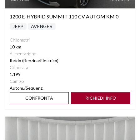
STEREO CON MONITOR TOUCHSCREEN
1200 E-HYBRID SUMMIT 110 CV AUTOM KM 0
TELECAMERA POSTERIORE
JEEP
AVENGER
VIRTUAL COCKPIT
Chilometri
10 km
VOLANTE MULTIFUNZIONE
Alimentazione
Ibrido (Benzina/Elettrico)
Cilindrata
1.199
Cambio
Autom./Sequenz.
CONFRONTA
RICHIEDI INFO
Vedi dettagli