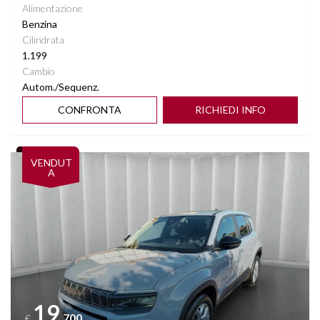
Alimentazione
Benzina
Cilindrata
1.199
Cambio
Autom./Sequenz.
CONFRONTA
RICHIEDI INFO
Vedi dettagli
VENDUT
A
19
.700
€