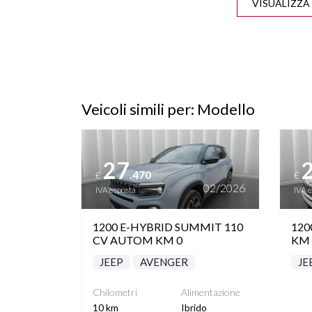
CLIMA AUTOMATICO
COMPU
DISATTIVAZIONE AIRBAG
D
LATO PASSEGGERO
FENDINEBBIA LED
FRENAT
Veicoli simili per: Modello
INGRESSI USB
Vedi dettagli
Vedi de
27
LANE ASSIST
P
.470
€
€
02/2026
IVA esposta
IVA 
RILEVAMENTO SEGNALETICA
SEDILE
1200 E-HYBRID SUMMIT 110
120
STRADALE
CV AUTOM KM 0
KM 
JEEP
AVENGER
JE
SENSORI LUCI
SEN
Chilometri
Alimentazione
SPECCHIETTO RETROVISORE
S
10 km
Ibrido