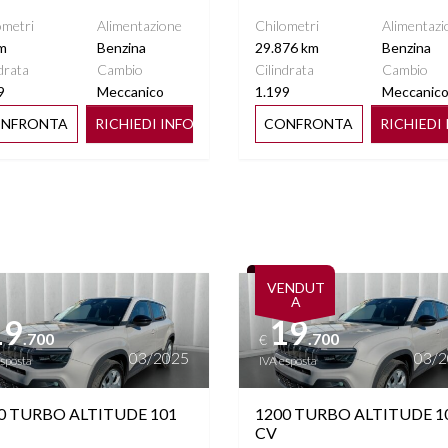
ometri
Alimentazione
Chilometri
Alimentazi
m
Benzina
29.876 km
Benzina
 MULTIFUNZIONE
drata
Cambio
Cilindrata
Cambio
9
Meccanico
1.199
Meccanic
NFRONTA
RICHIEDI INFO
CONFRONTA
RICHIEDI
ttagli
Vedi dettagli
VENDUT
A
19
19
.700
.700
€
03/2025
03/
esposta
IVA esposta
0 TURBO ALTITUDE 101
1200 TURBO ALTITUDE 1
CV