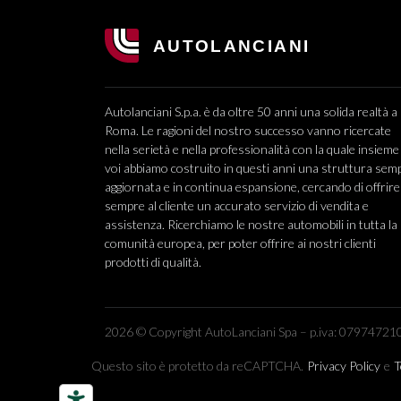
Autolanciani S.p.a. è da oltre 50 anni una solida realtà a
Roma. Le ragioni del nostro successo vanno ricercate
nella serietà e nella professionalità con la quale insieme
voi abbiamo costruito in questi anni una struttura sem
aggiornata e in continua espansione, cercando di offrire
sempre al cliente un accurato servizio di vendita e
assistenza. Ricerchiamo le nostre automobili in tutta la
comunità europea, per poter offrire ai nostri clienti
prodotti di qualità.
2026 © Copyright AutoLanciani Spa – p.iva: 079747210
Questo sito è protetto da reCAPTCHA.
Privacy Policy
e
T