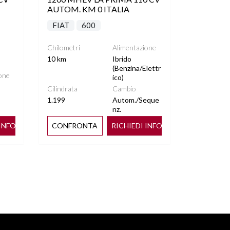
AUTOM. KM 0 ITALIA
FIAT
600
Chilometri
Alimentazione
10 km
Ibrido
(Benzina/Elettr
one
ico)
Cilindrata
Cambio
1.199
Autom./Seque
o
nz.
 INFO
CONFRONTA
RICHIEDI INFO