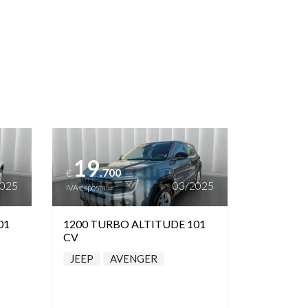
Vedi dettagli
19
.700
€
2025
03/2025
IVA esposta
01
1200 TURBO ALTITUDE 101
CV
JEEP
AVENGER