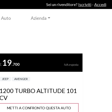
Sei un rivenditore?
Iscriviti
-
Accedi
 Auto
Azienda
19
.700
€
IVA esposta
JEEP
AVENGER
1200 TURBO ALTITUDE 101
CV
METTI A CONFRONTO QUESTA AUTO