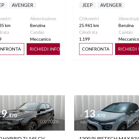
EP
AVENGER
JEEP
AVENGER
ometri
Alimentazione
Chilometri
Alimentazi
35 km
Benzina
25.961 km
Benzina
drata
Cambio
Cilindrata
Cambio
9
Meccanico
1.199
Meccanic
NFRONTA
RICHIEDI INFO
CONFRONTA
RICHIEDI
ttagli
Vedi dettagli
29
13
.470
.470
€
03/2026
05/
esposta
IVA esposta
0 HYBRID TI 145 CV
1200 PURETECH MAX 83 