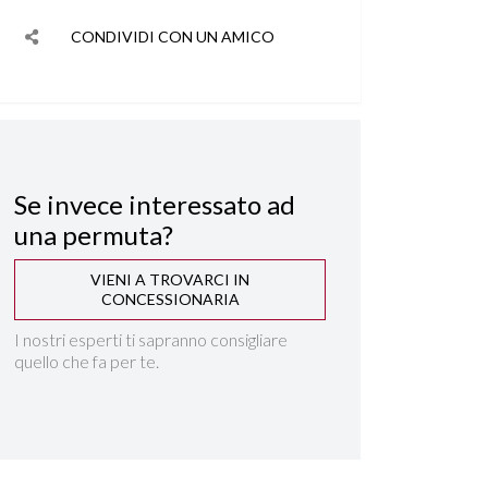
CONDIVIDI CON UN AMICO
Se invece interessato ad
una permuta?
VIENI A TROVARCI IN
CONCESSIONARIA
I nostri esperti ti sapranno consigliare
quello che fa per te.