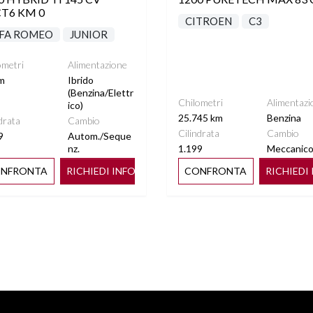
T6 KM 0
CITROEN
C3
FA ROMEO
JUNIOR
ometri
Alimentazione
m
Ibrido
(Benzina/Elettr
Chilometri
Alimentazi
ico)
25.745 km
Benzina
drata
Cambio
Cilindrata
Cambio
9
Autom./Seque
nz.
1.199
Meccanic
NFRONTA
RICHIEDI INFO
CONFRONTA
RICHIEDI