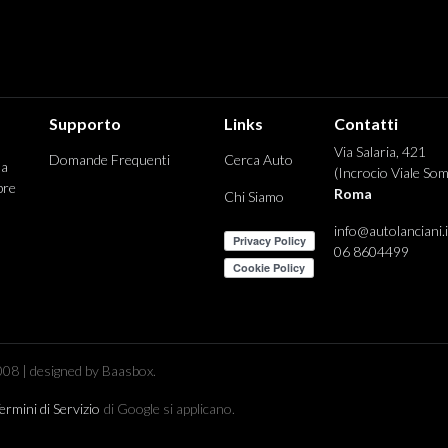
Supporto
Links
Contatti
Via Salaria, 421
Domande Frequenti
Cerca Auto
 a
(Incrocio Viale Som
pre
Roma
Chi Siamo
info@autolanciani.i
06 8604499
08 | designed by Baasbox.
ermini di Servizio
di Google si applicano.