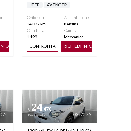
JEEP
AVENGER
one
Chilometri
Alimentazione
14.022 km
Benzina
Cilindrata
Cambio
o
1.199
Meccanico
 INFO
CONFRONTA
RICHIEDI INFO
Vedi dettagli
24
.470
€
2024
03/2026
IVA esposta
CV
1200 MHEV LA PRIMA 110 CV