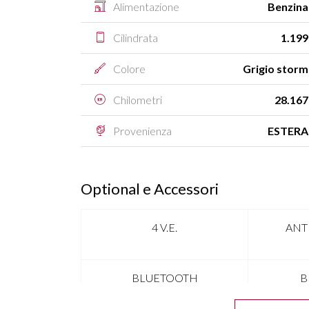
Alimentazione
Benzina
Cilindrata
1.199
Colore
Grigio storm
Chilometri
28.167
Provenienza
ESTERA
Optional e Accessori
4 V.E.
ANT
BLUETOOTH
B