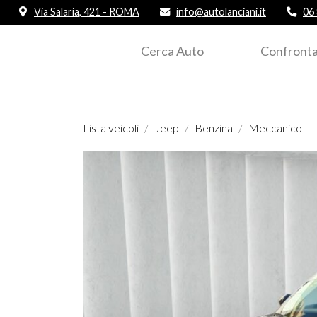
Via Salaria, 421 - ROMA
info@autolanciani.it
06
Cerca Auto
Confronta
Lista veicoli
Jeep
Benzina
Meccanico