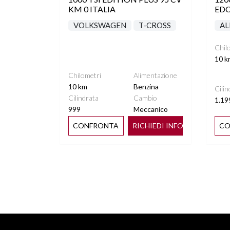
KM 0 ITALIA
EDC
VOLKSWAGEN
T-CROSS
AL
Chil
10 k
Chilometri
Alimentazione
10 km
Benzina
Cilin
Cilindrata
Cambio
1.19
999
Meccanico
CONFRONTA
RICHIEDI INFO
CO