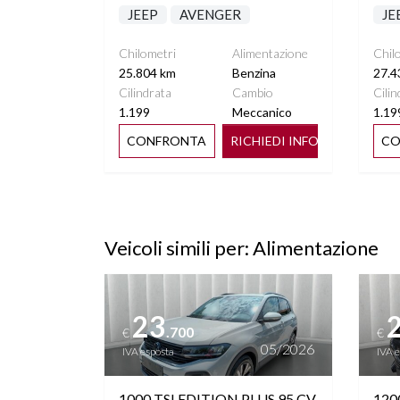
JEEP
AVENGER
JE
Chilometri
Alimentazione
Chil
25.804 km
Benzina
27.4
Cilindrata
Cambio
Cilin
1.199
Meccanico
1.19
CONFRONTA
RICHIEDI INFO
CO
Veicoli simili per: Alimentazione
Vedi dettagli
Vedi de
23
.700
€
€
05/2026
IVA esposta
IVA 
1000 TSI EDITION PLUS 95 CV
120