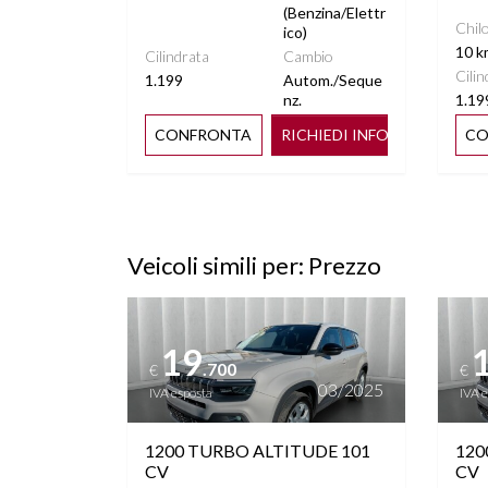
FOTOCROMATICO
(Benzina/Elettr
Chil
ico)
10 k
Cilindrata
Cambio
VIRTUAL COCKPIT
VOLANTE
Cilin
1.199
Autom./Seque
nz.
1.19
CONFRONTA
RICHIEDI INFO
CO
Veicoli simili per: Prezzo
Vedi dettagli
Vedi de
19
.700
€
€
03/2025
IVA esposta
IVA 
1200 TURBO ALTITUDE 101
120
CV
CV