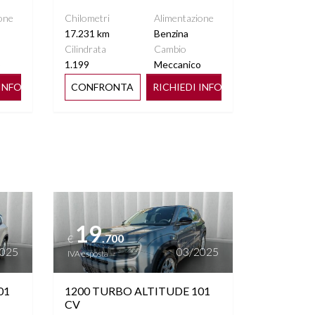
one
Chilometri
Alimentazione
17.231 km
Benzina
Cilindrata
Cambio
o
1.199
Meccanico
 INFO
CONFRONTA
RICHIEDI INFO
Vedi dettagli
19
.700
€
2025
03/2025
IVA esposta
01
1200 TURBO ALTITUDE 101
CV