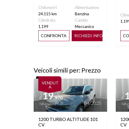
FOTOCROMATICO
Chilometri
Alimentazione
24.115 km
Benzina
Cilin
TELECAMERA POSTERIORE
VIR
Cilindrata
Cambio
1.19
1.199
Meccanico
CONFRONTA
RICHIEDI INFO
CO
Veicoli simili per: Prezzo
Vedi dettagli
Vedi de
VENDUT
A
19
.970
€
€
04/2025
IVA esposta
IVA 
1200 TURBO ALTITUDE 101
120
CV
CV