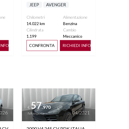
JEEP
AVENGER
one
Chilometri
Alimentazione
14.022 km
Benzina
Cilindrata
Cambio
o
1.199
Meccanico
 INFO
CONFRONTA
RICHIEDI INFO
Vedi dettagli
57
.970
€
2026
04/2021
IVA esposta
2 CV
2000 V4 245 CV PDK ITALIA