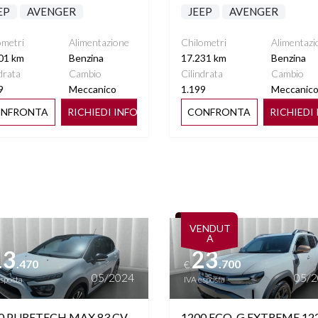
EP
AVENGER
JEEP
AVENGER
ometri
Alimentazione
Chilometri
Alimentazi
01 km
Benzina
17.231 km
Benzina
drata
Cambio
Cilindrata
Cambio
9
Meccanico
1.199
Meccanic
NFRONTA
RICHIEDI INFO
CONFRONTA
RICHIEDI
ttagli
Vedi dettagli
VENDUT
A
13
23
.470
.700
€
05/2024
05/
esposta
IVA esposta
0 PURETECH MAX 83 CV
1200 ECO-G EXTREME 12