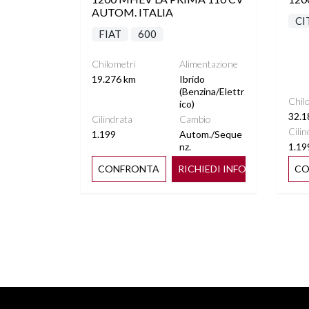
AUTOM. ITALIA
CI
FIAT
600
Chilometri
Alimentazione
19.276 km
Ibrido
(Benzina/Elettr
Chil
ico)
32.1
Cilindrata
Cambio
Cilin
1.199
Autom./Seque
nz.
1.19
CONFRONTA
RICHIEDI INFO
CO