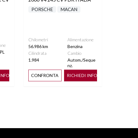
PORSCHE
MACAN
Chilometri
Alimentazione
one
56.986 km
Benzina
PL
Cilindrata
Cambio
1.984
Autom./Seque
o
nz.
 INFO
CONFRONTA
RICHIEDI INFO