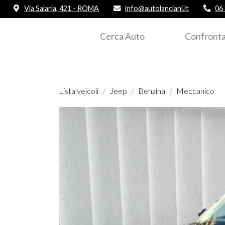
Via Salaria, 421 - ROMA
info@autolanciani.it
06
Cerca Auto
Confronta
Lista veicoli
Jeep
Benzina
Meccanico