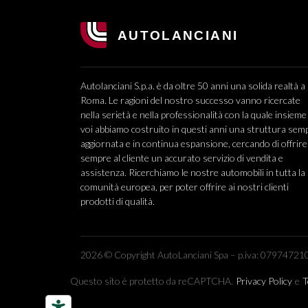
Autolanciani S.p.a. è da oltre 50 anni una solida realtà a
Roma. Le ragioni del nostro successo vanno ricercate
nella serietà e nella professionalità con la quale insieme
voi abbiamo costruito in questi anni una struttura sem
aggiornata e in continua espansione, cercando di offrire
sempre al cliente un accurato servizio di vendita e
assistenza. Ricerchiamo le nostre automobili in tutta la
comunità europea, per poter offrire ai nostri clienti
prodotti di qualità.
2026 © Copyright AutoLanciani Spa – p.iva: 079747210
Questo sito è protetto da reCAPTCHA.
Privacy Policy
e
T