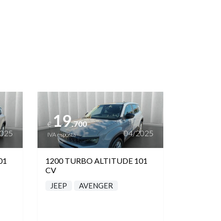
Vedi dettagli
19
.700
€
2025
04/2025
IVA esposta
01
1200 TURBO ALTITUDE 101
CV
JEEP
AVENGER