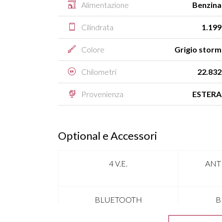
Alimentazione
Benzina
Cilindrata
1.199
Colore
Grigio storm
Chilometri
22.832
Provenienza
ESTERA
Optional e Accessori
4 V.E.
ANT
BLUETOOTH
B