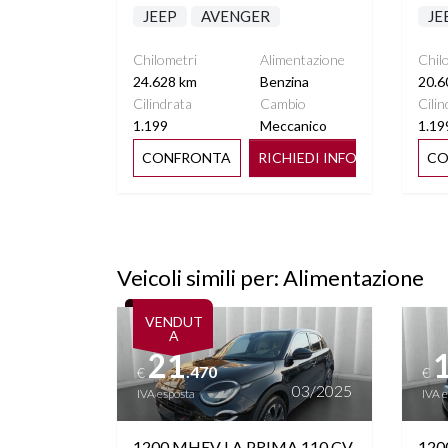
JEEP
AVENGER
JE
Chilometri
Alimentazione
Chil
24.628 km
Benzina
20.6
Cilindrata
Cambio
Cilin
1.199
Meccanico
1.19
CONFRONTA
RICHIEDI INFO
CO
Veicoli simili per: Alimentazione
Vedi dettagli
Vedi de
VENDUT
A
21
.470
€
€
03/2025
IVA esposta
IVA 
1200 MHEV LA PRIMA 110 CV
120