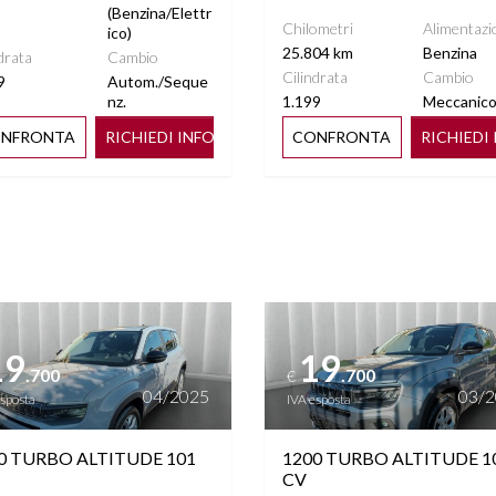
TOUCHSCREEN
(Benzina/Elettr
Chilometri
Alimentazi
ico)
25.804 km
Benzina
drata
Cambio
TUAL COCKPIT
VOLANTE MULTIFUNZIONE
Cilindrata
Cambio
9
Autom./Seque
nz.
1.199
Meccanic
NFRONTA
RICHIEDI INFO
CONFRONTA
RICHIEDI
ttagli
Vedi dettagli
19
19
.700
.700
€
04/2025
03/
esposta
IVA esposta
0 TURBO ALTITUDE 101
1200 TURBO ALTITUDE 1
CV