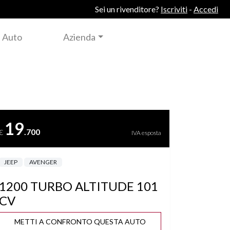
Sei un rivenditore?
Iscriviti
-
Accedi
 Auto
Azienda
19
.700
€
IVA esposta
JEEP
AVENGER
1200 TURBO ALTITUDE 101
CV
METTI A CONFRONTO QUESTA AUTO