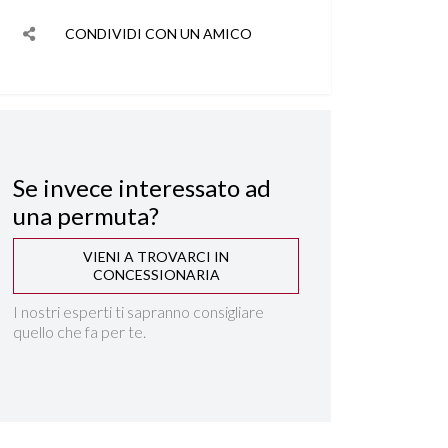
CONDIVIDI CON UN AMICO
Se invece interessato ad
una permuta?
VIENI A TROVARCI IN
CONCESSIONARIA
I nostri esperti ti sapranno consigliare
quello che fa per te.