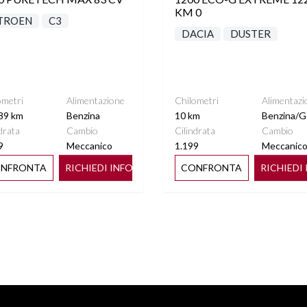
KM 0
TROEN
C3
DACIA
DUSTER
ometri
Alimentazione
Chilometri
Alimentazi
89 km
Benzina
10 km
Benzina/G
drata
Cambio
Cilindrata
Cambio
9
Meccanico
1.199
Meccanic
NFRONTA
RICHIEDI INFO
CONFRONTA
RICHIEDI