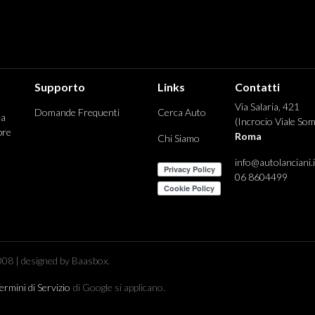
Supporto
Links
Contatti
Via Salaria, 421
Domande Frequenti
Cerca Auto
 a
(Incrocio Viale Som
pre
Roma
Chi Siamo
info@autolanciani.i
06 8604499
08 | designed by Baasbox.
ermini di Servizio
di Google si applicano.