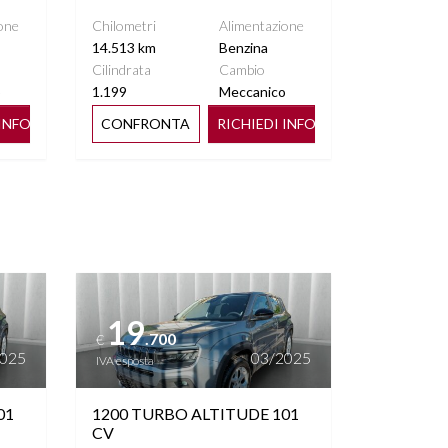
one
Chilometri
Alimentazione
14.513 km
Benzina
Cilindrata
Cambio
o
1.199
Meccanico
 INFO
CONFRONTA
RICHIEDI INFO
Vedi dettagli
19
.700
€
2025
03/2025
IVA esposta
01
1200 TURBO ALTITUDE 101
CV