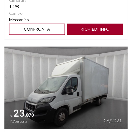
Cilindrata
1.499
Cambio
Meccanico
CONFRONTA
RICHIEDI INFO
Vedi dettagli
23
.870
€
06/2021
IVA esposta