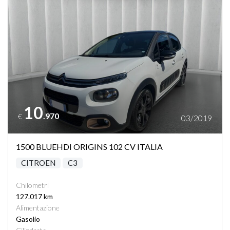
10
.970
€
03/2019
1500 BLUEHDI ORIGINS 102 CV ITALIA
CITROEN
C3
Chilometri
127.017 km
Alimentazione
Gasolio