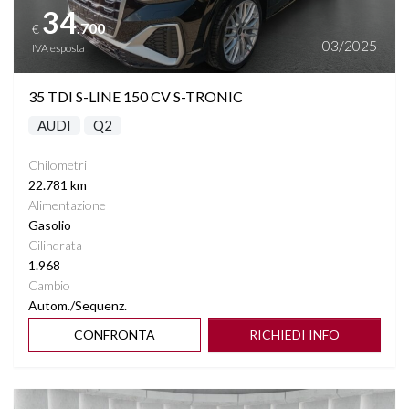
34
.700
€
03/2025
IVA esposta
35 TDI S-LINE 150 CV S-TRONIC
AUDI
Q2
Chilometri
22.781 km
Alimentazione
Gasolio
Cilindrata
1.968
Cambio
Autom./Sequenz.
CONFRONTA
RICHIEDI INFO
Vedi dettagli