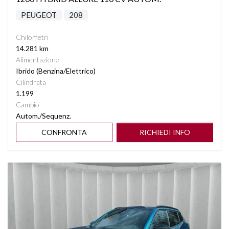
PEUGEOT
208
Chilometri
14.281 km
Alimentazione
Ibrido (Benzina/Elettrico)
Cilindrata
1.199
Cambio
Autom./Sequenz.
CONFRONTA
RICHIEDI INFO
Vedi dettagli