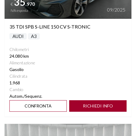
35
.970
€
09/2025
IVA esposta
35 TDI SPB S-LINE 150 CV S-TRONIC
AUDI
A3
Chilometri
24.080 km
Alimentazione
Gasolio
Cilindrata
1.968
Cambio
Autom./Sequenz.
CONFRONTA
RICHIEDI INFO
Vedi dettagli