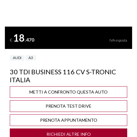
BLUETOOTH
BRACCIOLO
18
.470
€
IVA esposta
CAMBIO AUTOMATICO/SEQUENZIALE
AUDI
A3
CERCHI "16
30 TDI BUSINESS 116 CV S-TRONIC
CLIMA AUTOMATICO BIZONA
ITALIA
COMPUTER DI BORDO
METTI A CONFRONTO QUESTA AUTO
PRENOTA TEST DRIVE
CONTROLLO TRAZIONE
PRENOTA APPUNTAMENTO
CRUISE CONTROL ADATTIVO
RICHIEDI ALTRE INFO