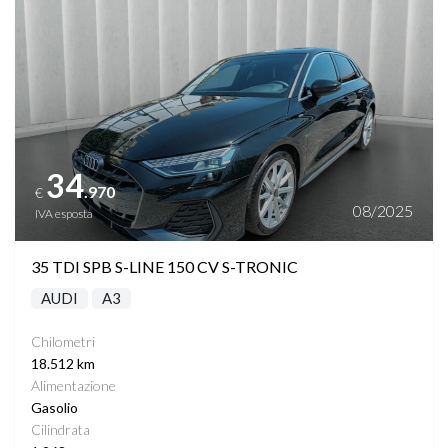
34
.970
€
08/2025
IVA esposta
35 TDI SPB S-LINE 150 CV S-TRONIC
AUDI
A3
Chilometri
18.512 km
Alimentazione
Gasolio
Cilindrata