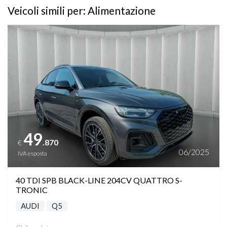
Veicoli simili per: Alimentazione
Vedi dettagli
49
.870
€
06/2025
IVA esposta
40 TDI SPB BLACK-LINE 204CV QUATTRO S-
TRONIC
AUDI
Q5