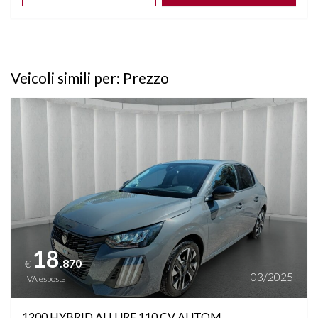
Veicoli simili per: Prezzo
Vedi dettagli
18
.870
€
03/2025
IVA esposta
1200 HYBRID ALLURE 110 CV AUTOM.