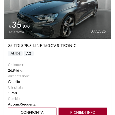
35
.970
€
07/2025
IVA esposta
35 TDI SPB S-LINE 150 CV S-TRONIC
AUDI
A3
Chilometri
26.946 km
Alimentazione
Gasolio
Cilindrata
1.968
Cambio
Autom./Sequenz.
CONFRONTA
RICHIEDI INFO