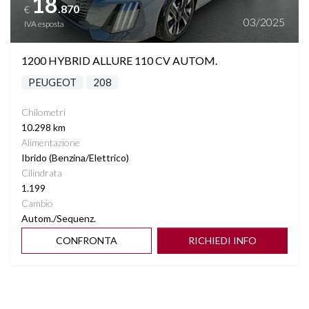
18
.870
€
03/2025
IVA esposta
1200 HYBRID ALLURE 110 CV AUTOM.
PEUGEOT
208
Chilometri
10.298 km
Alimentazione
Ibrido (Benzina/Elettrico)
Cilindrata
1.199
Cambio
Autom./Sequenz.
CONFRONTA
RICHIEDI INFO