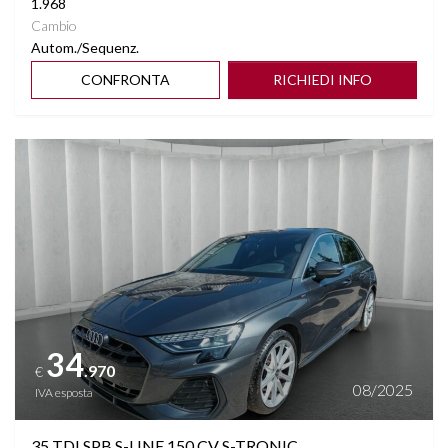
1.968
Cambio
Autom./Sequenz.
CONFRONTA
RICHIEDI INFO
Vedi dettagli
34
.970
€
08/2025
IVA esposta
35 TDI SPB S-LINE 150 CV S-TRONIC