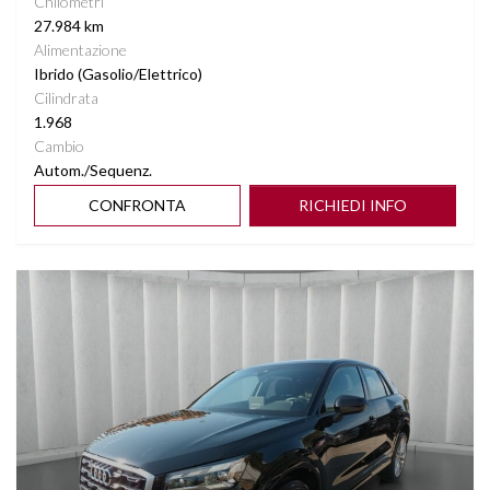
Chilometri
27.984 km
Alimentazione
Ibrido (Gasolio/Elettrico)
Cilindrata
1.968
Cambio
Autom./Sequenz.
CONFRONTA
RICHIEDI INFO
Vedi dettagli