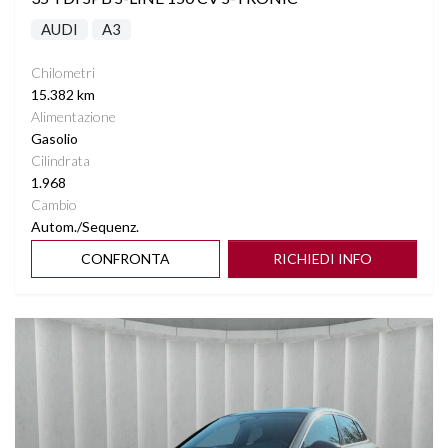
AUDI
A3
Chilometri
15.382 km
Alimentazione
Gasolio
Cilindrata
1.968
Cambio
Autom./Sequenz.
CONFRONTA
RICHIEDI INFO
Vedi dettagli