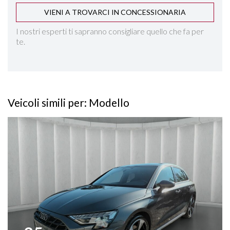
VIENI A TROVARCI IN CONCESSIONARIA
SENSORI PIOGGIA
I nostri esperti ti sapranno consigliare quello che fa per
te.
SPECCHIETTI ELETTRICI RICHIUDIBILI
SPECCHIETTO RETROVISORE FOTOCROMATICO
Veicoli simili per: Modello
START&STOP
Vedi dettagli
STEREO CD
VOLANTE MULTIFUNZIONE