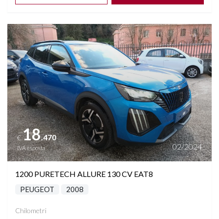
Vedi dettagli
18
.470
€
02/2024
IVA esposta
1200 PURETECH ALLURE 130 CV EAT8
PEUGEOT
2008
Chilometri