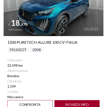
18
.970
€
06/2025
IVA esposta
1200 PURETECH ALLURE 100 CV ITALIA
PEUGEOT
2008
Chilometri
22.598 km
Alimentazione
Benzina
Cilindrata
1.199
Cambio
Meccanico
CONFRONTA
RICHIEDI INFO