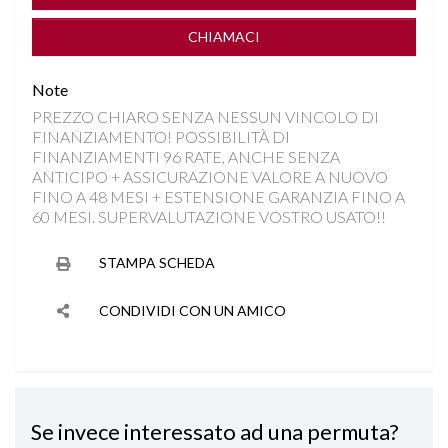
DISATTIVAZIONE AIRBAG LATO PASSEGGERO
CHIAMACI
DRIVE SELECT
Note
PREZZO CHIARO SENZA NESSUN VINCOLO DI
FARI LED
FINANZIAMENTO! POSSIBILITÀ DI
FINANZIAMENTI 96 RATE, ANCHE SENZA
INGRESSO USB
ANTICIPO + ASSICURAZIONE VALORE A NUOVO
FINO A 48 MESI + ESTENSIONE GARANZIA FINO A
60 MESI. SUPERVALUTAZIONE VOSTRO USATO!!
ISOFIX
STAMPA SCHEDA
LAVAFARI
CONDIVIDI CON UN AMICO
NAVIGAZIONE
PARKTRONIC
Se invece interessato ad una permuta?
SEDILE REGOLABILE IN ALTEZZA