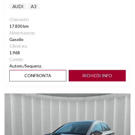
AUDI
A3
Chilometri
17.830 km
Alimentazione
Gasolio
Cilindrata
1.968
Cambio
Autom./Sequenz.
CONFRONTA
RICHIEDI INFO
Vedi dettagli