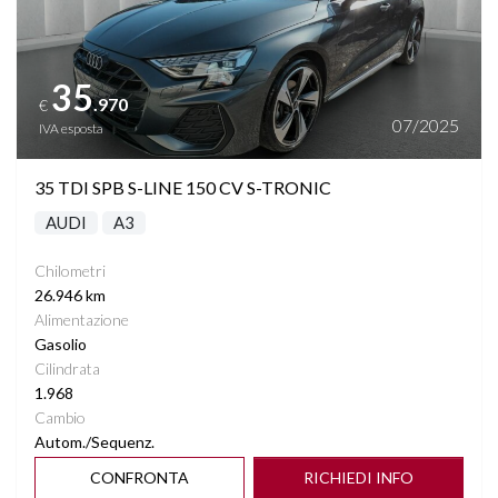
35
.970
€
07/2025
IVA esposta
35 TDI SPB S-LINE 150 CV S-TRONIC
AUDI
A3
Chilometri
26.946 km
Alimentazione
Gasolio
Cilindrata
1.968
Cambio
Autom./Sequenz.
CONFRONTA
RICHIEDI INFO