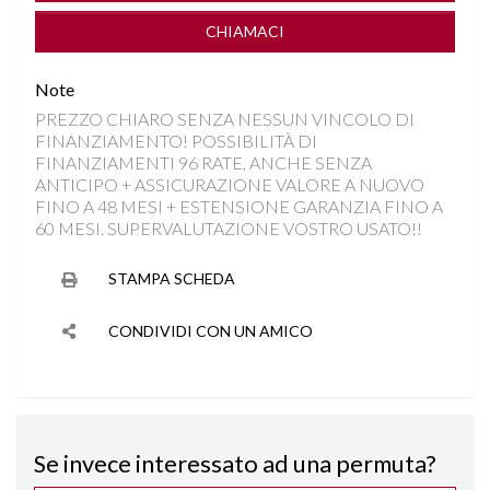
COMPUTER DI BORDO
CHIAMACI
CONTROLLO TRAZIONE
Note
PREZZO CHIARO SENZA NESSUN VINCOLO DI
CROMATURE
FINANZIAMENTO! POSSIBILITÀ DI
FINANZIAMENTI 96 RATE, ANCHE SENZA
CRUISE CONTROL ADATTIVO
ANTICIPO + ASSICURAZIONE VALORE A NUOVO
FINO A 48 MESI + ESTENSIONE GARANZIA FINO A
60 MESI. SUPERVALUTAZIONE VOSTRO USATO!!
DISATTIVAZIONE AIRBAG LATO PASSEGGERO
STAMPA SCHEDA
FARI LED AUTOADATTIVI
CONDIVIDI CON UN AMICO
INGRESSI USB
ISOFIX
Se invece interessato ad una permuta?
KEYLESS GO