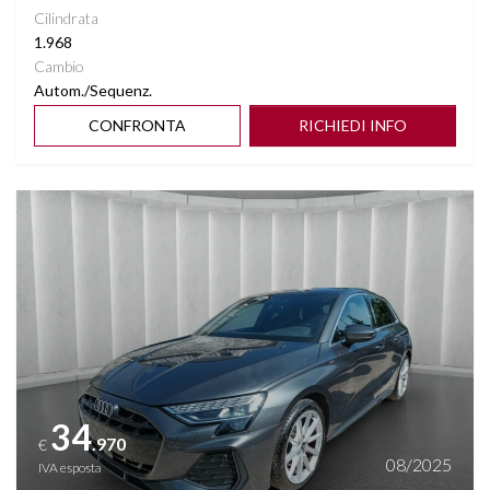
Cilindrata
1.968
Cambio
Autom./Sequenz.
CONFRONTA
RICHIEDI INFO
Vedi dettagli
34
.970
€
08/2025
IVA esposta