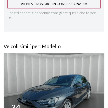
VIENI A TROVARCI IN CONCESSIONARIA
LANE ASSIST
I nostri esperti ti sapranno consigliare quello che fa per
te.
LAVAFARI
NAVIGAZIONE
Veicoli simili per: Modello
PARK ASSIST
Vedi dettagli
PARKTRONIC ANTERIORE E POSTERIORE
RILEVAMENTO ATTENZIONE DEL CONDUCENTE
RILEVAMENTO SEGNALETICA STRADALE
SEDILI REGOLABILI IN ALTEZZA
34