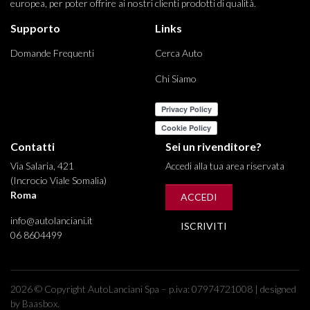
europea, per poter offrire ai nostri clienti prodotti di qualità.
Supporto
Links
Domande Frequenti
Cerca Auto
Chi Siamo
Contatti
Sei un rivenditore?
Via Salaria, 421
Accedi alla tua area riservata
(Incrocio Viale Somalia)
Roma
ACCEDI
info@autolanciani.it
ISCRIVITI
06 8604499
2026 © Copyright AutoLanciani Spa – p.iva: 07974721008 | designed
by Baasbox.