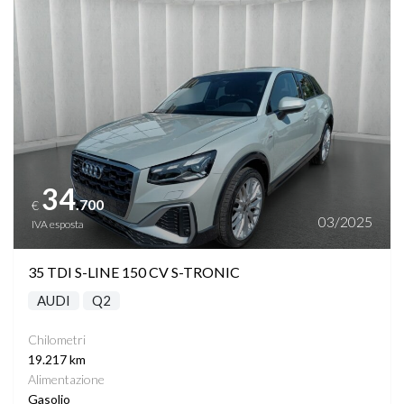
Vedi dettagli
34
.700
€
03/2025
IVA esposta
35 TDI S-LINE 150 CV S-TRONIC
AUDI
Q2
Chilometri
19.217 km
Alimentazione
Gasolio