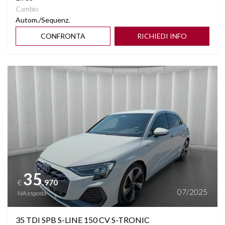
Cambio
Autom./Sequenz.
CONFRONTA
RICHIEDI INFO
Vedi dettagli
35
.970
€
07/2025
IVA esposta
35 TDI SPB S-LINE 150 CV S-TRONIC