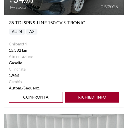
.970
€
SEDILI RISCALDABILI
08/2025
IVA esposta
SEDILI SDOPPIABILI
35 TDI SPB S-LINE 150 CV S-TRONIC
AUDI
A3
SENSORI LUCI
Chilometri
SENSORI PIOGGIA
15.382 km
Alimentazione
SPECCHIETTI ELETTRICI RICHIUDIBILI
Gasolio
Cilindrata
1.968
SPECCHIETTO RETROVISORE FOTOCROMATICO
Cambio
Autom./Sequenz.
START&STOP
CONFRONTA
RICHIEDI INFO
STEREO CON MONITOR TOUCHSCREEN
Vedi dettagli
SUPPORTO LOMBARE