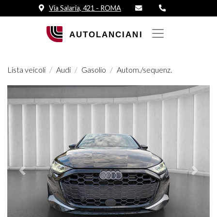
Via Salaria, 421 - ROMA
Lista veicoli
Audi
Gasolio
Autom./sequenz.
Prededente
Succes