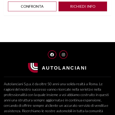
CONFRONTA
RICHIEDI INFO
FACEBOOK
INSTAGRAM
Autolanciani S.p.a. è da oltre 50 anni una solida realtà a Roma. Le
ragioni del nostro successo vanno ricercate nella serietà e nella
professionalità con la quale insieme a voi abbiamo costruito in questi
anni una struttura sempre aggiornata e in continua espansione,
cercando di offrire sempre al cliente un accurato servizio di vendita e
assistenza. Ricerchiamo le nostre automobili in tutta la comunità