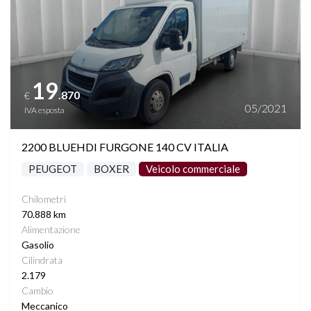
19
.870
€
05/2021
IVA esposta
2200 BLUEHDI FURGONE 140 CV ITALIA
PEUGEOT
BOXER
Veicolo commerciale
Chilometri
70.888 km
Alimentazione
Gasolio
Cilindrata
2.179
Cambio
Meccanico