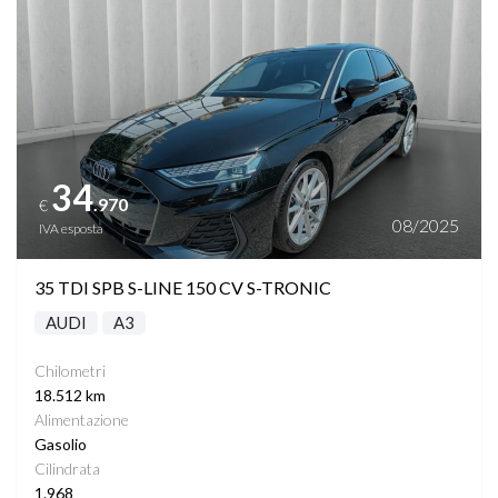
TASCHE SU RETROSCHIENALI SEDILI
TELECAMERA POSTERIORE
VANO PORTABAGAGLI AUTOMATICO CON SENSORE
PIEDE
34
.970
€
08/2025
IVA esposta
VIRTUAL COCKPIT
35 TDI SPB S-LINE 150 CV S-TRONIC
VOLANTE MULTIFUNZIONE
AUDI
A3
PHONE CHARGING
Chilometri
18.512 km
Alimentazione
Gasolio
Cilindrata
1.968