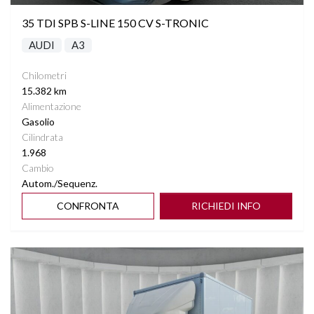
35 TDI SPB S-LINE 150 CV S-TRONIC
AUDI
A3
Chilometri
15.382 km
Alimentazione
Gasolio
Cilindrata
1.968
Cambio
Autom./Sequenz.
CONFRONTA
RICHIEDI INFO
Vedi dettagli