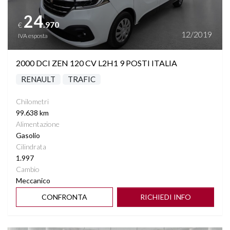
24
.970
€
12/2019
IVA esposta
2000 DCI ZEN 120 CV L2H1 9 POSTI ITALIA
RENAULT
TRAFIC
Chilometri
99.638 km
Alimentazione
Gasolio
Cilindrata
1.997
Cambio
Meccanico
CONFRONTA
RICHIEDI INFO