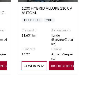
1200 HYBRID ALLURE 110 CV
IC
AUTOM.
PEUGEOT
208
one
Chilometri
Alimentazione
11.604 km
Ibrido
ettri
(Benzina/Elettr
ico)
Cilindrata
Cambio
eque
1.199
Autom./Seque
nz.
 INFO
CONFRONTA
RICHIEDI INFO