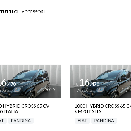
VISUALIZZA TUTTI GLI ACCESSORI
IVAZIONE AIRBAG
FASCE PARACOLPI
 PASSEGGERO
A DI EMERGENZA
INGRESSO USB
ANE ASSIST
PARKTRONIC
 REGOLABILE IN
SENSORI LUCI
ttagli
Vedi dettagli
ALTEZZA
16
16
.470
.470
€
IETTI ELETTRICI
START&STOP
11/2025
11/
esposta
IVA esposta
TFT
VETRI SCURI
0 HYBRID CROSS 65 CV
1000 HYBRID CROSS 65 C
0 ITALIA
KM 0 ITALIA
AT
PANDINA
FIAT
PANDINA