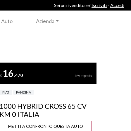
Sei un rivenditore?
Iscriviti
-
Accedi
 Auto
Azienda
16
.470
€
IVA esposta
FIAT
PANDINA
1000 HYBRID CROSS 65 CV
KM 0 ITALIA
METTI A CONFRONTO QUESTA AUTO