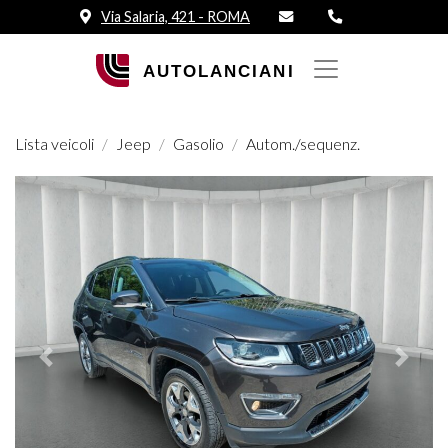
Via Salaria, 421 - ROMA
Lista veicoli
Jeep
Gasolio
Autom./sequenz.
Prededente
Succes