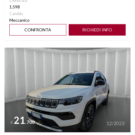
Cilindrata
1.598
Cambio
Meccanico
CONFRONTA
RICHIEDI INFO
Vedi dettagli
21
.700
€
12/2023