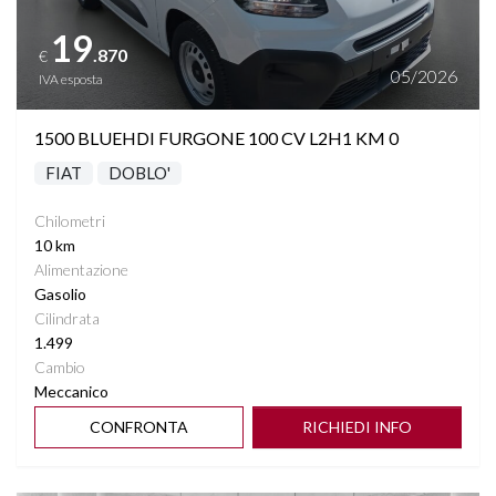
19
.870
€
05/2026
IVA esposta
1500 BLUEHDI FURGONE 100 CV L2H1 KM 0
FIAT
DOBLO'
Chilometri
10 km
Alimentazione
Gasolio
Cilindrata
1.499
Cambio
Meccanico
CONFRONTA
RICHIEDI INFO