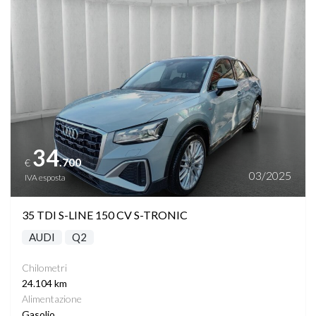
Vedi dettagli
34
.700
€
03/2025
IVA esposta
35 TDI S-LINE 150 CV S-TRONIC
AUDI
Q2
Chilometri
24.104 km
Alimentazione
Gasolio