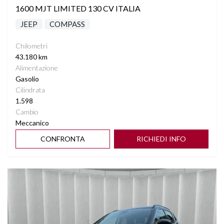
1600 MJT LIMITED 130 CV ITALIA
JEEP
COMPASS
Chilometri
43.180 km
Alimentazione
Gasolio
Cilindrata
1.598
Cambio
Meccanico
CONFRONTA
RICHIEDI INFO
Vedi dettagli