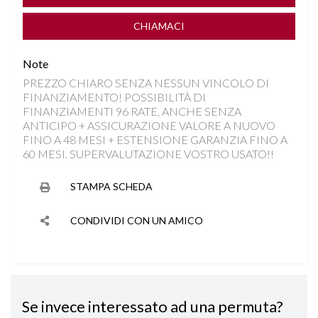
CROMATURE
CHIAMACI
CRUISE CONTROL
Note
PREZZO CHIARO SENZA NESSUN VINCOLO DI
DISATTIVAZIONE AIRBAG LATO PASSEGGERO
FINANZIAMENTO! POSSIBILITÀ DI
FINANZIAMENTI 96 RATE, ANCHE SENZA
FARI LED
ANTICIPO + ASSICURAZIONE VALORE A NUOVO
FINO A 48 MESI + ESTENSIONE GARANZIA FINO A
60 MESI. SUPERVALUTAZIONE VOSTRO USATO!!
FENDINEBBIA
STAMPA SCHEDA
FRENATA DI EMERGENZA
CONDIVIDI CON UN AMICO
INGRESSO AUDIO/USB
INGRESSO USB POSTERIORE
Se invece interessato ad una permuta?
INTERNI IN MISTO PELLE