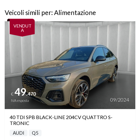
Veicoli simili per: Alimentazione
Vedi dettagli
VENDUT
A
49
.470
€
09/2024
IVA esposta
40 TDI SPB BLACK-LINE 204CV QUATTRO S-
TRONIC
AUDI
Q5