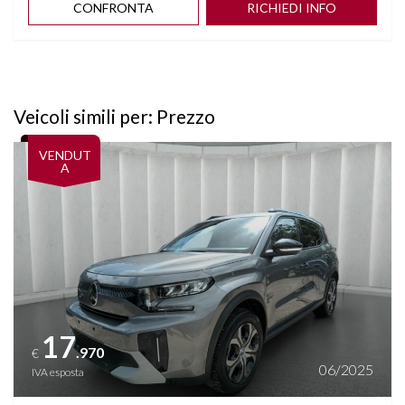
CONFRONTA
RICHIEDI INFO
Veicoli simili per: Prezzo
Vedi dettagli
VENDUT
A
17
.970
€
06/2025
IVA esposta