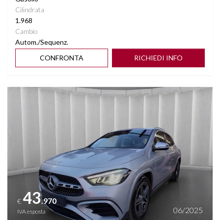
Cilindrata
1.968
Cambio
Autom./Sequenz.
CONFRONTA
RICHIEDI INFO
Vedi dettagli
43
.970
€
06/2025
IVA esposta