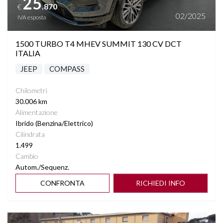
25
.870
€
SEDILI RISCALDABILI
02/2025
IVA esposta
SEDILI SDOPPIABILI
1500 TURBO T4 MHEV SUMMIT 130 CV DCT
ITALIA
SENSORI LUCI
JEEP
COMPASS
SPECCHIETTI ELETTRICI RICHIUDIBILI
Chilometri
30.006 km
Alimentazione
SPECCHIETTO RETROVISORE FOTOCROMATICO
Ibrido (Benzina/Elettrico)
Cilindrata
START&STOP
1.499
Cambio
STEREO CON MONITOR TOUCHSCREEN
Autom./Sequenz.
CONFRONTA
RICHIEDI INFO
TASCHE SU RETROSCHIENALI SEDILI
Vedi dettagli
TELECAMERA POSTERIORE