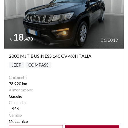
18
.470
€
06/2019
2000 MJT BUSINESS 140 CV 4X4 ITALIA
JEEP
COMPASS
Chilometri
78.920 km
Alimentazione
Gasolio
Cilindrata
1.956
Cambio
Meccanico