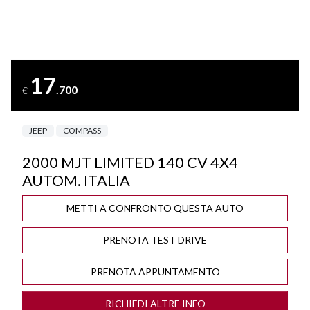
BLUETOOTH
BRACCIOLO
17
.700
€
BRACCIOLO POSTERIORE
JEEP
COMPASS
CAMBIO AUTOMATICO/SEQUENZIALE
2000 MJT LIMITED 140 CV 4X4
CERCHI "18
AUTOM. ITALIA
CLIMA AUTOMATICO BIZONA
METTI A CONFRONTO QUESTA AUTO
PRENOTA TEST DRIVE
COMPUTER DI BORDO
PRENOTA APPUNTAMENTO
CONTROLLO TRAZIONE
RICHIEDI ALTRE INFO