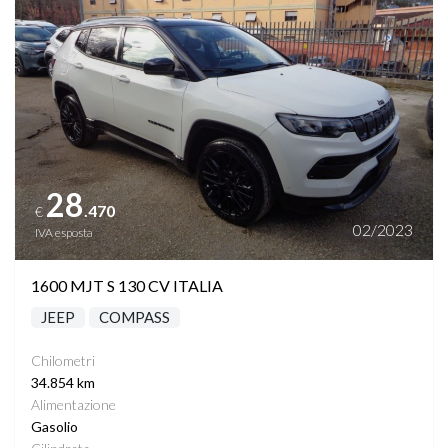
TRAZIONE INTEGRALE
VETRI SCURI
VOLANTE MULTIFUNZIONE RISCALDABILE
28
.470
€
02/2023
IVA esposta
1600 MJT S 130 CV ITALIA
JEEP
COMPASS
Chilometri
34.854 km
Alimentazione
Gasolio