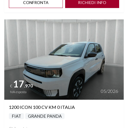
CONFRONTA
RICHIEDI INFO
Vedi dettagli
17
.970
€
05/2026
IVA esposta
1200 ICON 100 CV KM 0 ITALIA
FIAT
GRANDE PANDA