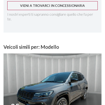
VIENI A TROVARCI IN CONCESSIONARIA
ISOFIX
I nostri esperti ti sapranno consigliare quello che fa per
te.
KEYLESS GO
LANE ASSIST
Veicoli simili per: Modello
NAVIGAZIONE
Vedi dettagli
PARK ASSIST
PARKTRONIC ANTERIORE E POSTERIORE
RUOTINO DI SCORTA
SEDILI REGOLABILI IN ALTEZZA