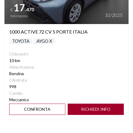
17
.470
€
10/2025
IVA esposta
1000 ACTIVE 72 CV 5 PORTE ITALIA
TOYOTA
AYGO X
Chilometri
10 km
Alimentazione
Benzina
Cilindrata
998
Cambio
Meccanico
CONFRONTA
RICHIEDI INFO