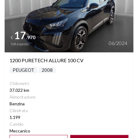
17
.970
€
06/2024
IVA esposta
1200 PURETECH ALLURE 100 CV
PEUGEOT
2008
Chilometri
37.022 km
Alimentazione
Benzina
Cilindrata
1.199
Cambio
Meccanico