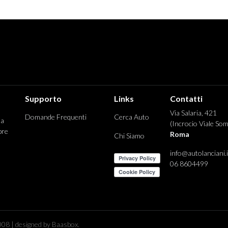
Supporto
Links
Contatti
Via Salaria, 421
Domande Frequenti
Cerca Auto
 a
(Incrocio Viale Som
pre
Roma
Chi Siamo
info@autolanciani.i
06 8604499
08 | designed by Baasbox.