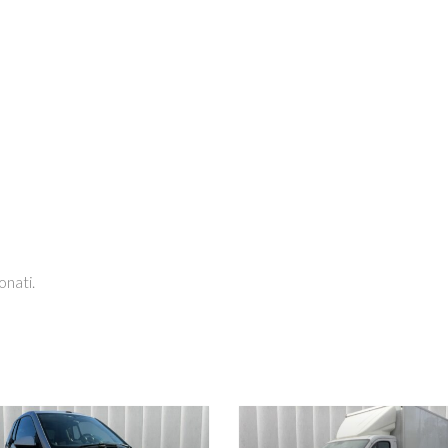
ISOFIX
KEYLESS GO
ACK SAFETY
PARKTRONIC ANTERIORE E
POSTERIORE
 REGOLABILE IN
SEDILI RISCALDABILI
ALTEZZA
NSORI LUCI
SPECCHIETTI ELETTRICI
TART&STOP
STEREO CON MONITOR
TOUCHSCREEN
onati.
ERA POSTERIORE
TRAZIONE INTEGRALE
 MULTIFUNZIONE
ttagli
Vedi dettagli
SCALDABILE