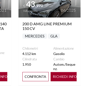
43
.970
€
2021
06/2025
IVA esposta
140
200 D AMG LINE PREMIUM
TA
150 CV
MERCEDES
GLA
Chilometri
Alimentazione
one
4.112 km
Gasolio
Cilindrata
Cambio
1.950
Autom./Seque
o
nz.
 INFO
CONFRONTA
RICHIEDI INFO