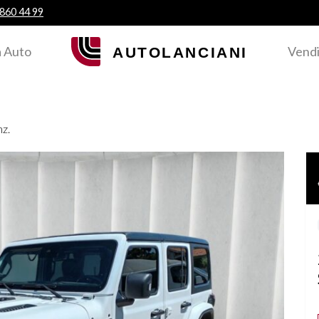
 860 44 99
 Auto
Vendi
z.