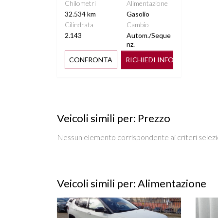
INTERNI IN PELLE
Chilometri
Alimentazione
32.534 km
Gasolio
Cilindrata
Cambio
NAVIGAZIONE DA ''8,4
P
2.143
Autom./Seque
nz.
CONFRONTA
RICHIEDI INFO
RUOTA DI SCORTA CON
SEDILE
CERCHIO IN LEGA
SEDILI SDOPPIABILI
SE
Veicoli simili per: Prezzo
SPECCHIETTO RETROVISORE
S
FOTOCROMATICO
Nessun elemento corrispondente ai criteri selezi
TASCHE SU RETROSCHIENALI
TELECAM
SEDILI
Veicoli simili per: Alimentazione
VETRI SCURI
VOLANTE
Vedi dettagli
Vedi de
RI