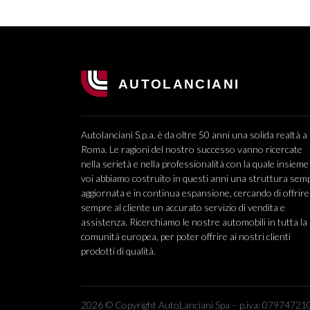
Autolanciani S.p.a. è da oltre 50 anni una solida realtà a
Roma. Le ragioni del nostro successo vanno ricercate
nella serietà e nella professionalità con la quale insieme
voi abbiamo costruito in questi anni una struttura sem
aggiornata e in continua espansione, cercando di offrire
sempre al cliente un accurato servizio di vendita e
assistenza. Ricerchiamo le nostre automobili in tutta la
comunità europea, per poter offrire ai nostri clienti
prodotti di qualità.
2026 © Copyright AutoLanciani Spa – p.iva: 079747210