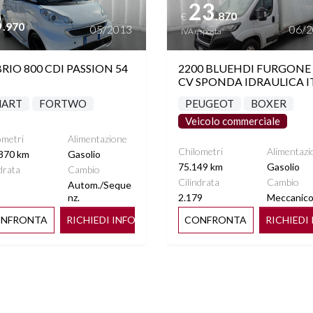
23
8
.870
€
.970
05/2013
06/
IVA esposta
RIO 800 CDI PASSION 54
2200 BLUEHDI FURGONE 
CV SPONDA IDRAULICA I
MART
FORTWO
PEUGEOT
BOXER
Veicolo commerciale
ometri
Alimentazione
Chilometri
Alimentazi
870 km
Gasolio
75.149 km
Gasolio
drata
Cambio
Cilindrata
Cambio
Autom./Seque
nz.
2.179
Meccanic
NFRONTA
RICHIEDI INFO
CONFRONTA
RICHIEDI