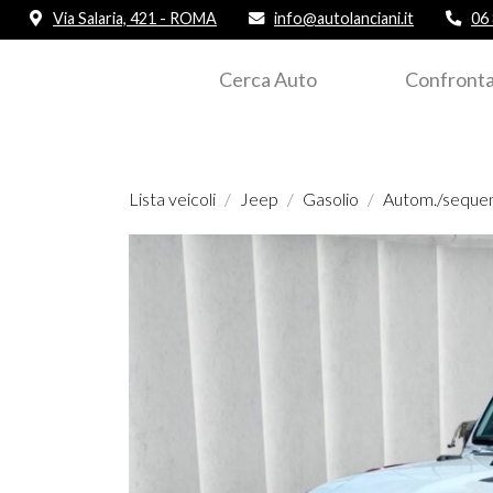
Via Salaria, 421 - ROMA
info@autolanciani.it
06
Cerca Auto
Confronta
Lista veicoli
Jeep
Gasolio
Autom./sequen