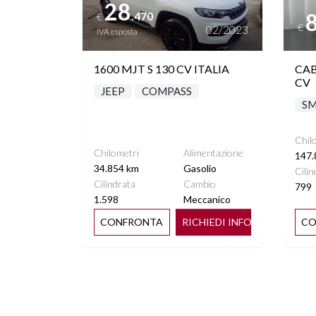
28
.470
€
€
02/2023
IVA esposta
1600 MJT S 130 CV ITALIA
CAB
CV
JEEP
COMPASS
S
Chil
Chilometri
Alimentazione
147.
34.854 km
Gasolio
Cilin
Cilindrata
Cambio
799
1.598
Meccanico
CONFRONTA
RICHIEDI INFO
CO