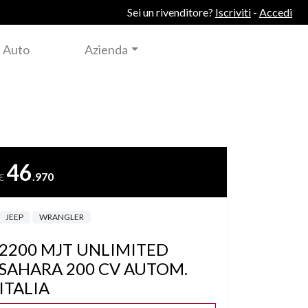
Sei un rivenditore?
Iscriviti
-
Accedi
 Auto
Azienda
46
.970
€
JEEP
WRANGLER
2200 MJT UNLIMITED
SAHARA 200 CV AUTOM.
ITALIA