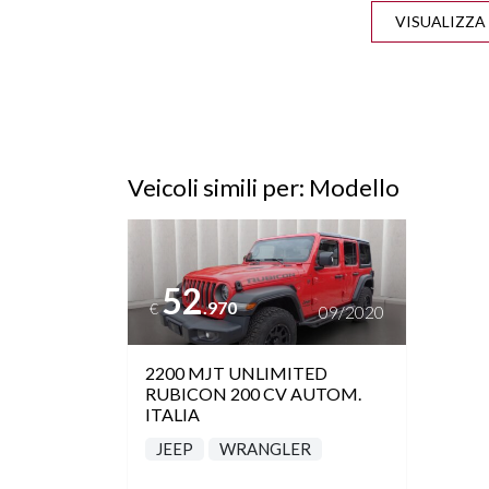
BLUETOOTH
B
CAMBIO
CERCH
AUTOMATICO/SEQUENZIALE
COMPUTER DI BORDO
CONTRO
Veicoli simili per: Modello
P
Vedi dettagli
CRUISE CONTROL ADATTIVO
DIF
AUT
52
.970
€
09/2020
DRIVER ASSIST
FARI
2200 MJT UNLIMITED
FRENATA DI EMERGENZA
RUBICON 200 CV AUTOM.
ITALIA
HILL START ASSIST
IMPIAN
JEEP
WRANGLER