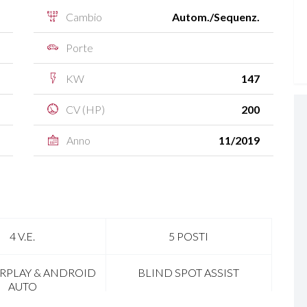
Cambio
Autom./Sequenz.
Porte
KW
147
CV (HP)
200
Anno
11/2019
4 V.E.
5 POSTI
ARPLAY & ANDROID
BLIND SPOT ASSIST
AUTO