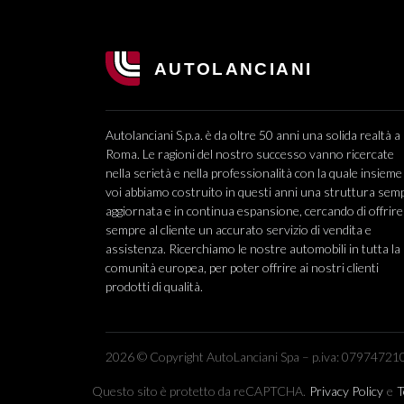
Autolanciani S.p.a. è da oltre 50 anni una solida realtà a
Roma. Le ragioni del nostro successo vanno ricercate
nella serietà e nella professionalità con la quale insieme
voi abbiamo costruito in questi anni una struttura sem
aggiornata e in continua espansione, cercando di offrire
sempre al cliente un accurato servizio di vendita e
assistenza. Ricerchiamo le nostre automobili in tutta la
comunità europea, per poter offrire ai nostri clienti
prodotti di qualità.
2026 © Copyright AutoLanciani Spa – p.iva: 079747210
Questo sito è protetto da reCAPTCHA.
Privacy Policy
e
T