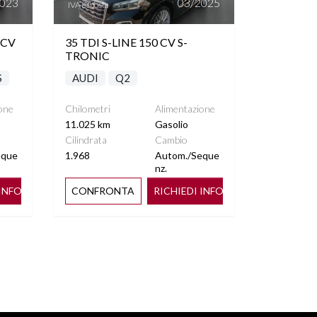
2023
03/2025
IVA esposta
 CV
35 TDI S-LINE 150 CV S-
TRONIC
S
AUDI
Q2
one
Chilometri
Alimentazione
11.025 km
Gasolio
Cilindrata
Cambio
eque
1.968
Autom./Seque
nz.
 INFO
CONFRONTA
RICHIEDI INFO