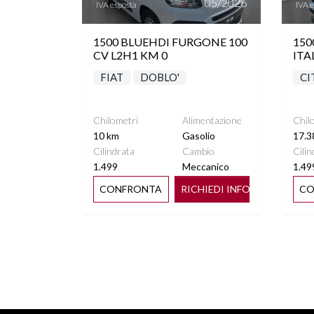
05/2026
IVA esposta
IVA 
1500 BLUEHDI FURGONE 100
150
CV L2H1 KM 0
ITA
FIAT
DOBLO'
CI
Chilometri
Alimentazione
Chil
10 km
Gasolio
17.3
Cilindrata
Cambio
Cilin
1.499
Meccanico
1.49
CONFRONTA
RICHIEDI INFO
CO