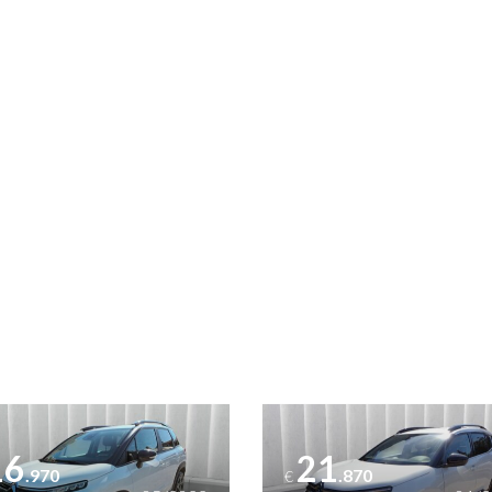
ttagli
Vedi dettagli
16
21
.970
.870
€