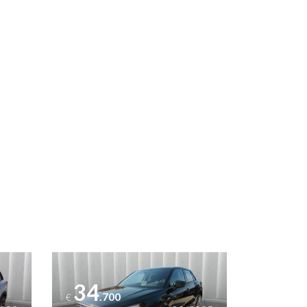
Vedi dettagli
34
.700
€