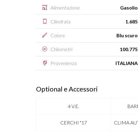
Alimentazione
Gasolio
Cilindrata
1.685
Colore
Blu scuro
Chilometri
100.775
Provenienza
ITALIANA
Optional e Accessori
4 V.E.
BAR
CERCHI "17
CLIMA AU