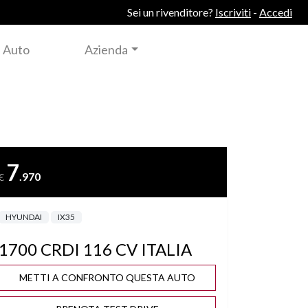
Sei un rivenditore?
Iscriviti
-
Accedi
 Auto
Azienda
7
.970
€
HYUNDAI
IX35
1700 CRDI 116 CV ITALIA
METTI A CONFRONTO QUESTA AUTO