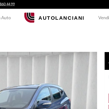
 860 44 99
 Auto
Vendi