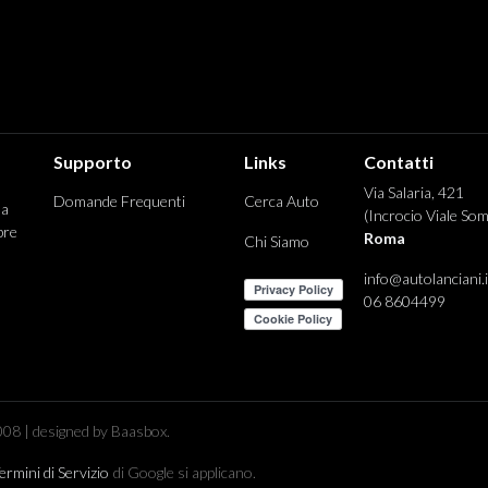
Supporto
Links
Contatti
Via Salaria, 421
Domande Frequenti
Cerca Auto
 a
(Incrocio Viale Som
pre
Roma
Chi Siamo
info@autolanciani.i
06 8604499
08 | designed by Baasbox.
ermini di Servizio
di Google si applicano.