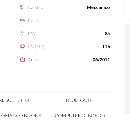
Cambio
Meccanico
Porte
KW
85
CV (HP)
116
Anno
06/2011
RE SUL TETTO
BLUETOOTH
TOMATICO BIZONA
COMPUTER DI BORDO