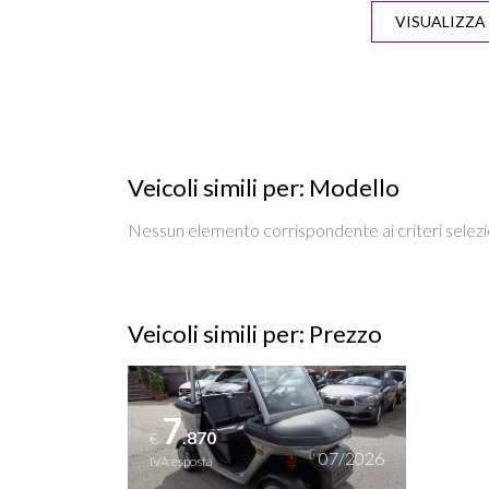
CONTROLLO TRAZIONE
CRU
FENDINEBBIA
HILL D
INTERNI IN MISTO PELLE
Veicoli simili per: Modello
SEDILE REGOLABILE IN
SEDIL
ALTEZZA
Nessun elemento corrispondente ai criteri selezi
SENSORI LUCI
SPECCH
Veicoli simili per: Prezzo
TASCHE SU RETROSCHIENALI
V
SEDILI
Vedi dettagli
7
.870
€
07/2026
IVA esposta