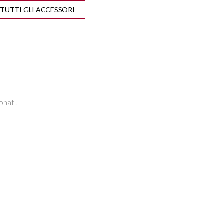
ISE CONTROL
DISATTIVAZIONE AIRBAG
VISUALIZZA TUTTI GLI ACCESSORI
LATO PASSEGGERO
ESCENT CONTROL
INGRESSO AUDIO/USB
ISOFIX
PARKTRONIC
I RISCALDABILI
SEDILI SDOPPIABILI
onati.
IETTI ELETTRICI
STEREO CD
ETRI SCURI
VOLANTE MULTIFUNZIONE