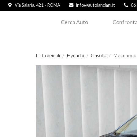
Via Salaria, 421 - ROMA
info@autolanciani.it
06
Cerca Auto
Confronta
Lista veicoli
Hyundai
Gasolio
Meccanico