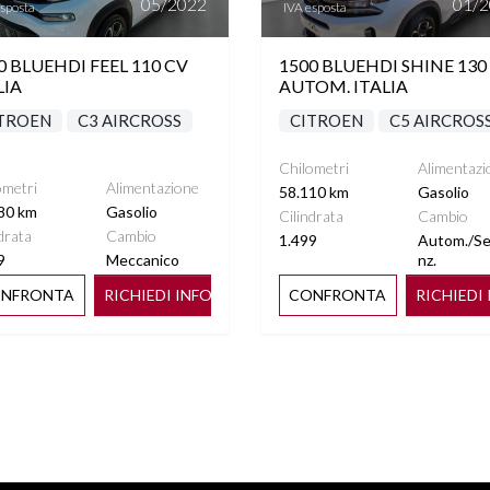
05/2022
01/
esposta
IVA esposta
0 BLUEHDI FEEL 110 CV
1500 BLUEHDI SHINE 130
LIA
AUTOM. ITALIA
TROEN
C3 AIRCROSS
CITROEN
C5 AIRCROS
Chilometri
Alimentazi
ometri
Alimentazione
58.110 km
Gasolio
80 km
Gasolio
Cilindrata
Cambio
drata
Cambio
1.499
Autom./S
9
Meccanico
nz.
NFRONTA
RICHIEDI INFO
CONFRONTA
RICHIEDI