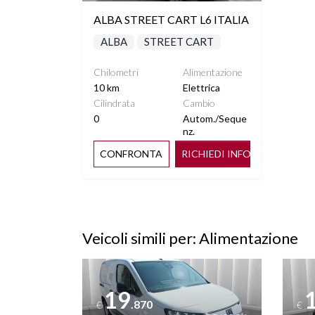
ALBA STREET CART L6 ITALIA
ALBA
STREET CART
Chilometri
Alimentazione
10 km
Elettrica
Cilindrata
Cambio
0
Autom./Seque
nz.
CONFRONTA
RICHIEDI INFO
Veicoli simili per: Alimentazione
Vedi dettagli
Vedi de
19
.870
€
€