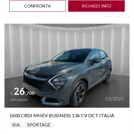
CONFRONTA
RICHIEDI INFO
Vedi dettagli
26
.700
€
03/2025
IVA esposta
1600 CRDI MHEV BUSINESS 136 CV DCT ITALIA
KIA
SPORTAGE