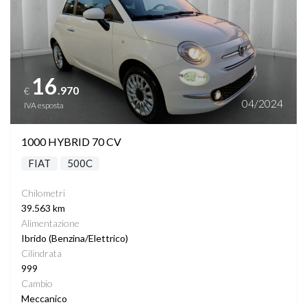
16
.970
€
04/2024
IVA esposta
1000 HYBRID 70 CV
FIAT
500C
Chilometri
39.563 km
Alimentazione
Ibrido (Benzina/Elettrico)
Cilindrata
999
Cambio
Meccanico