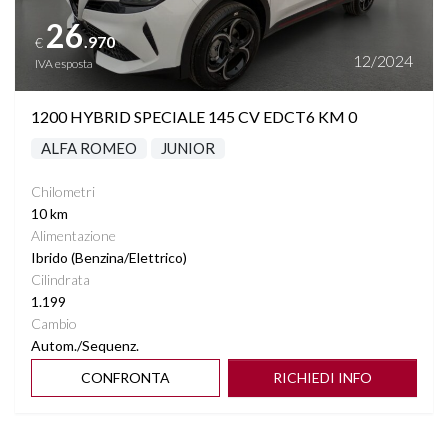
26
.970
€
12/2024
IVA esposta
1200 HYBRID SPECIALE 145 CV EDCT6 KM 0
ALFA ROMEO
JUNIOR
Chilometri
10 km
Alimentazione
Ibrido (Benzina/Elettrico)
Cilindrata
1.199
Cambio
Autom./Sequenz.
CONFRONTA
RICHIEDI INFO