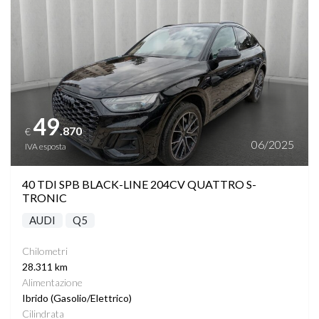
TASCHE SU RETROSCHIENALI SEDILI
TELECAMERE 540°
TETTO PANORAMICO
49
.870
€
VANO PORTABAGAGLI AUTOMATICO
06/2025
IVA esposta
VARIAZIONE ASSETTO
40 TDI SPB BLACK-LINE 204CV QUATTRO S-
TRONIC
VETRI SCURI
AUDI
Q5
Chilometri
VOLANTE MULTIFUNZIONE RISCALDABILE
28.311 km
Alimentazione
PHONE CHARGING
Ibrido (Gasolio/Elettrico)
Cilindrata