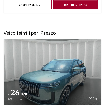
CONFRONTA
RICHIEDI INFO
Veicoli simili per: Prezzo
Vedi dettagli
26
.870
€
2026
IVA esposta