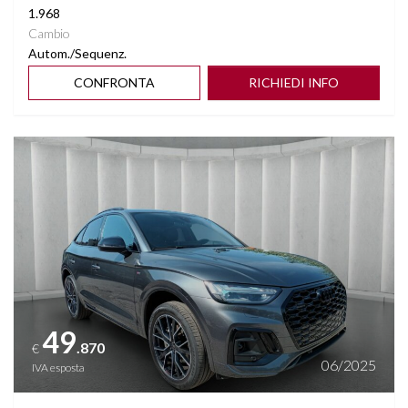
1.968
Cambio
Autom./Sequenz.
CONFRONTA
RICHIEDI INFO
Vedi dettagli
49
.870
€
06/2025
IVA esposta