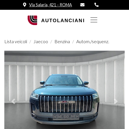
Via Salaria, 421 - ROMA
Lista veicoli
Jaecoo
Benzina
Autom./sequenz.
Prededente
Succes