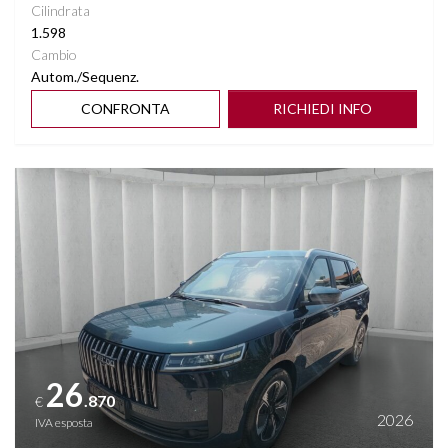
Cilindrata
1.598
Cambio
Autom./Sequenz.
CONFRONTA
RICHIEDI INFO
Vedi dettagli
26
.870
€
2026
IVA esposta