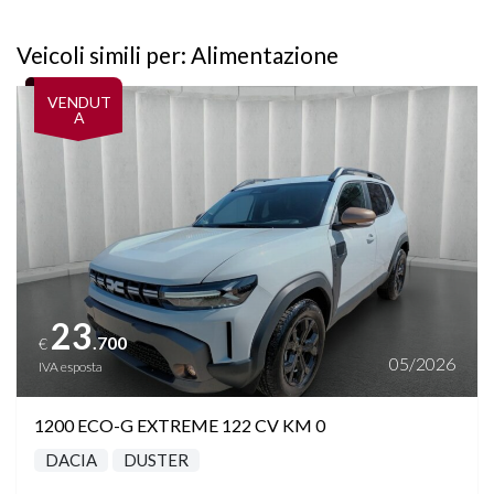
Veicoli simili per: Alimentazione
Vedi dettagli
VENDUT
A
23
.700
€
05/2026
IVA esposta
1200 ECO-G EXTREME 122 CV KM 0
DACIA
DUSTER