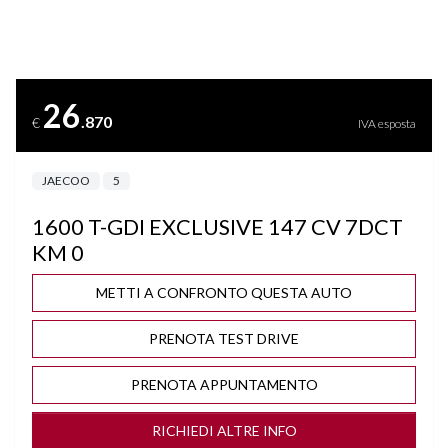
BARRE SUL TETTO
BLIND SPOT ASSIST
26
.870
€
IVA esposta
BLUETOOTH
JAECOO
5
BRACCIOLO
1600 T-GDI EXCLUSIVE 147 CV 7DCT
BRACCIOLO POSTERIORE
KM 0
CAMBIO AUTOMATICO/SEQUENZIALE
METTI A CONFRONTO QUESTA AUTO
PRENOTA TEST DRIVE
CERCHI "18
PRENOTA APPUNTAMENTO
CLIMA AUTOMATICO BIZONA
RICHIEDI ALTRE INFO