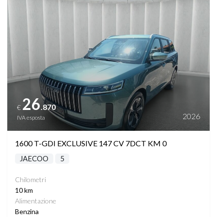
26
.870
€
2026
IVA esposta
1600 T-GDI EXCLUSIVE 147 CV 7DCT KM 0
JAECOO
5
Chilometri
10 km
Alimentazione
Benzina