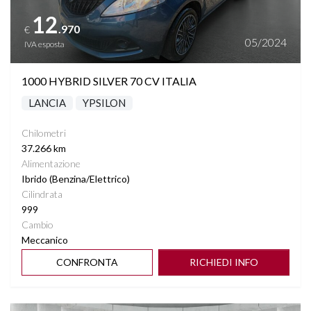
12
.970
€
05/2024
IVA esposta
1000 HYBRID SILVER 70 CV ITALIA
LANCIA
YPSILON
Chilometri
37.266 km
Alimentazione
Ibrido (Benzina/Elettrico)
Cilindrata
999
Cambio
Meccanico
CONFRONTA
RICHIEDI INFO
Vedi dettagli