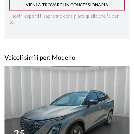
VIENI A TROVARCI IN CONCESSIONARIA
INGRESSO USB POSTERIORE
I nostri esperti ti sapranno consigliare quello che fa per
te.
INTERNI IN ECOPELLE CHIARA
ISOFIX
Veicoli simili per: Modello
KEYLESS GO
Vedi dettagli
LANE ASSIST
PACK LUCI D'AMBIENTE
PARKTRONIC ANTERIORE E POSTERIORE
RILEVAMENTO ATTENZIONE DEL CONDUCENTE
25