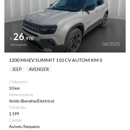
26
.970
€
06/2025
IVA esposta
1200 MHEV SUMMIT 110 CV AUTOM KM 0
JEEP
AVENGER
Chilometri
10 km
Alimentazione
Ibrido (Benzina/Elettrico)
Cilindrata
1.199
Cambio
Autom./Sequenz.