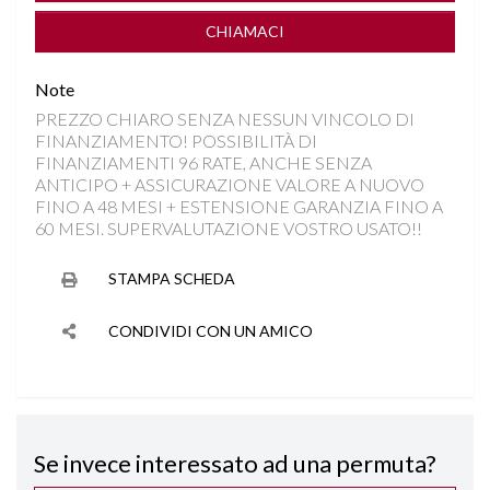
COMPUTER DI BORDO
CHIAMACI
CONTROLLO TRAZIONE
Note
PREZZO CHIARO SENZA NESSUN VINCOLO DI
CRUISE CONTROL ADATTIVO
FINANZIAMENTO! POSSIBILITÀ DI
FINANZIAMENTI 96 RATE, ANCHE SENZA
DISATTIVAZIONE AIRBAG LATO PASSEGGERO
ANTICIPO + ASSICURAZIONE VALORE A NUOVO
FINO A 48 MESI + ESTENSIONE GARANZIA FINO A
60 MESI. SUPERVALUTAZIONE VOSTRO USATO!!
FARI FULL LED
STAMPA SCHEDA
FRENATA DI EMERGENZA INTELLIGENTE
CONDIVIDI CON UN AMICO
FRENATA DI EMERGENZA ACTIVE PDC
IMPIANTO AUDIO PREMIUM SONY
Se invece interessato ad una permuta?
INGRESSI USB