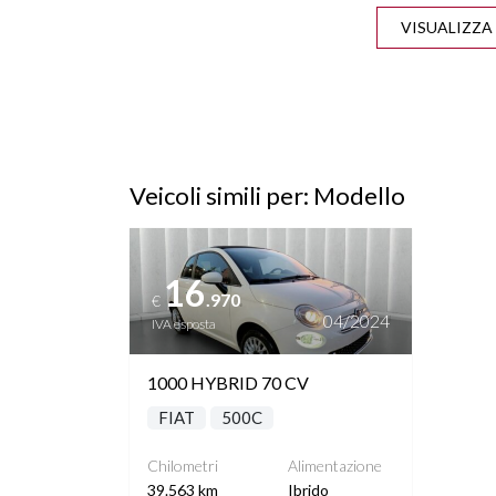
CROMATURE
CRU
DUAL CITY
FE
ISOFIX
P
Veicoli simili per: Modello
Vedi dettagli
SEDILI SDOPPIABILI
SPECCH
16
.970
€
STEREO CON MONITOR
04/2024
IVA esposta
TOUCHSCREEN
1000 HYBRID 70 CV
FIAT
500C
Chilometri
Alimentazione
39.563 km
Ibrido