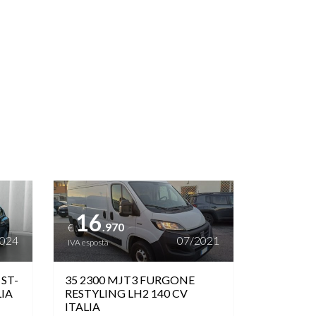
Vedi dettagli
16
.970
€
2024
07/2021
IVA esposta
ST-
35 2300 MJT3 FURGONE
LIA
RESTYLING LH2 140 CV
ITALIA