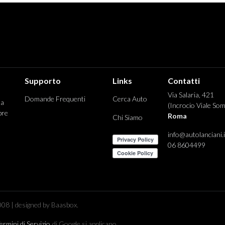
Supporto
Links
Contatti
Via Salaria, 421
Domande Frequenti
Cerca Auto
 a
(Incrocio Viale Som
pre
Roma
Chi Siamo
info@autolanciani.i
06 8604499
08 | designed by Baasbox.
ermini di Servizio
di Google si applicano.