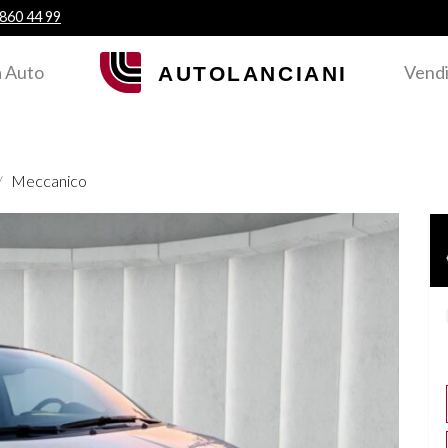
 860 44 99
 Auto
Vendi
Meccanico