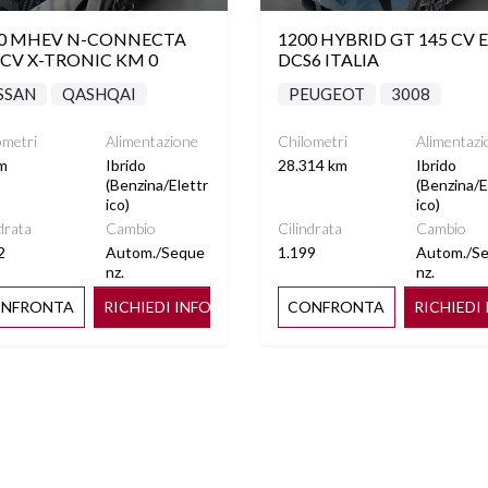
00 MHEV N-CONNECTA
1200 HYBRID GT 145 CV E
 CV X-TRONIC KM 0
DCS6 ITALIA
SSAN
QASHQAI
PEUGEOT
3008
ometri
Alimentazione
Chilometri
Alimentazi
m
Ibrido
28.314 km
Ibrido
(Benzina/Elettr
(Benzina/E
ico)
ico)
drata
Cambio
Cilindrata
Cambio
2
Autom./Seque
1.199
Autom./S
nz.
nz.
NFRONTA
RICHIEDI INFO
CONFRONTA
RICHIEDI