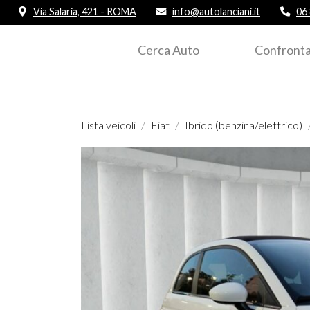
Via Salaria, 421 - ROMA
info@autolanciani.it
06
Cerca Auto
Confronta
Lista veicoli
Fiat
Ibrido (benzina/elettrico)