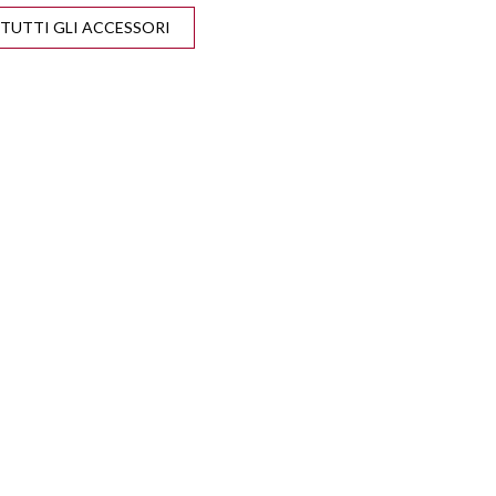
VISUALIZZA TUTTI GLI ACCESSORI
ISE CONTROL
DISATTIVAZIONE AIRBAG
LATO PASSEGGERO
NDINEBBIA
INGRESSI USB
ARKTRONIC
SEDILE REGOLABILE IN
ALTEZZA
IETTI ELETTRICI
START&STOP
TFT
VOLANTE MULTIFUNZIONE