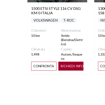
1500 ETSI STYLE 116 CV DSG
13
KM 0 ITALIA
158
VOLKSWAGEN
T-ROC
NI
Chilometri
Alimentazione
Chil
10 km
Ibrido
10 k
(Benzina/Elettr
ico)
Cilindrata
Cambio
Cilin
1.498
Autom./Seque
1.33
nz.
CONFRONTA
RICHIEDI INFO
CO