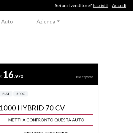
Sei un rivenditore?
Iscriviti
-
Accedi
 Auto
Azienda
16
.970
€
IVA esposta
FIAT
500C
1000 HYBRID 70 CV
METTI A CONFRONTO QUESTA AUTO