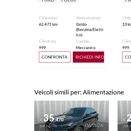
Chilometri
Alimentazione
Chil
62.471 km
Ibrido
10 k
(Benzina/Elettr
ico)
Cilindrata
Cambio
Cilin
999
Meccanico
999
CONFRONTA
RICHIEDI INFO
CO
Veicoli simili per: Alimentazione
Vedi dettagli
Vedi de
35
.470
€
€
06/2026
IVA esposta
IVA 