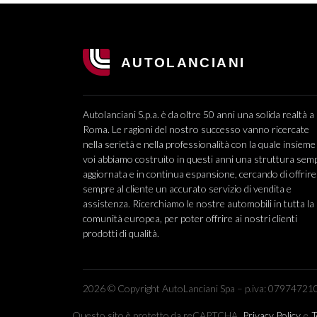
Autolanciani S.p.a. è da oltre 50 anni una solida realtà a
Roma. Le ragioni del nostro successo vanno ricercate
nella serietà e nella professionalità con la quale insieme
voi abbiamo costruito in questi anni una struttura sem
aggiornata e in continua espansione, cercando di offrire
sempre al cliente un accurato servizio di vendita e
assistenza. Ricerchiamo le nostre automobili in tutta la
comunità europea, per poter offrire ai nostri clienti
prodotti di qualità.
2026 © Copyright AutoLanciani Spa – p.iva: 079747210
Questo sito è protetto da reCAPTCHA.
Privacy Policy
e
T