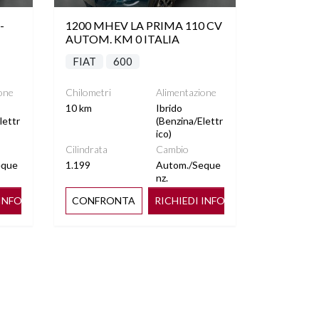
-
1200 MHEV LA PRIMA 110 CV
AUTOM. KM 0 ITALIA
FIAT
600
one
Chilometri
Alimentazione
10 km
Ibrido
lettr
(Benzina/Elettr
ico)
Cilindrata
Cambio
eque
1.199
Autom./Seque
nz.
 INFO
CONFRONTA
RICHIEDI INFO