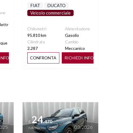
FIAT
DUCATO
one
Veicolo commerciale
lettr
Chilometri
Alimentazione
95.810 km
Gasolio
Cilindrata
Cambio
eque
2.287
Meccanico
 INFO
CONFRONTA
RICHIEDI INFO
Vedi dettagli
24
.470
€
2025
03/2026
IVA esposta