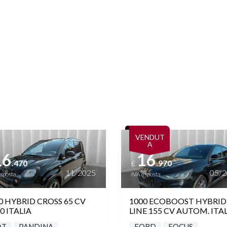
ttagli
Vedi dettagli
VENDUT
A
16
16
.470
.970
€
11/2025
05/
esposta
IVA esposta
0 HYBRID CROSS 65 CV
1000 ECOBOOST HYBRID 
0 ITALIA
LINE 155 CV AUTOM. ITA
AT
PANDINA
FORD
FOCUS