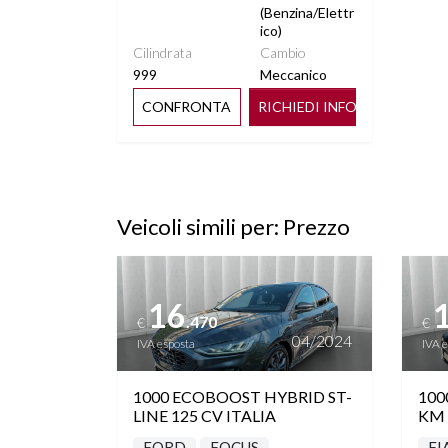
(Benzina/Elettr
ico)
Cilindrata
Cambio
999
Meccanico
CONFRONTA
RICHIEDI INFO
Veicoli simili per: Prezzo
Vedi dettagli
Vedi de
16
.470
€
€
04/2024
IVA esposta
IVA 
1000 ECOBOOST HYBRID ST-
100
LINE 125 CV ITALIA
KM 
FORD
FOCUS
FI