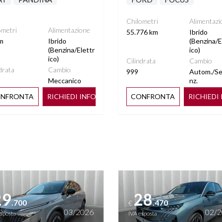
Chilometri
Alimentazi
ometri
Alimentazione
55.776 km
Ibrido
m
Ibrido
(Benzina/E
(Benzina/Elettr
ico)
ico)
Cilindrata
Cambio
drata
Cambio
999
Autom./S
Meccanico
nz.
NFRONTA
RICHIEDI INFO
CONFRONTA
RICHIEDI
ttagli
Vedi dettagli
29
28
.700
.470
€
03/2026
02/
esposta
IVA esposta