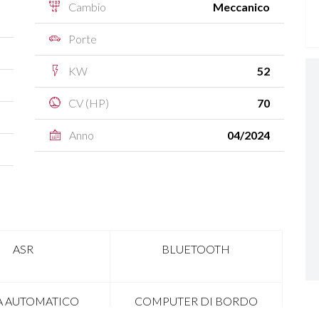
Cambio
Meccanico
Porte
KW
52
CV (HP)
70
Anno
04/2024
ASR
BLUETOOTH
A AUTOMATICO
COMPUTER DI BORDO