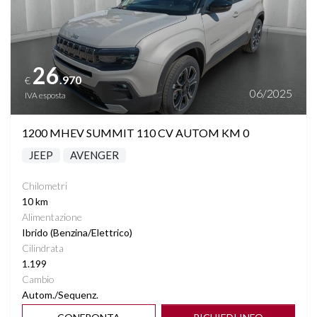
26
.970
€
06/2025
IVA esposta
1200 MHEV SUMMIT 110 CV AUTOM KM 0
JEEP
AVENGER
Chilometri
10 km
Alimentazione
Ibrido (Benzina/Elettrico)
Cilindrata
1.199
Cambio
Autom./Sequenz.