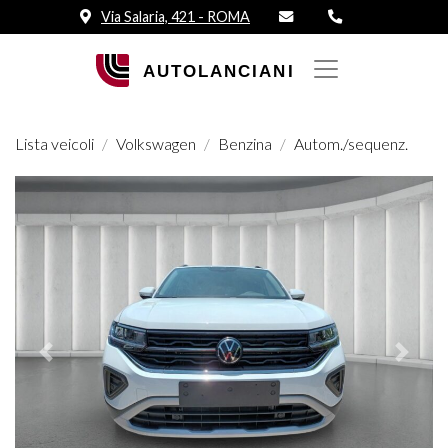
Via Salaria, 421 - ROMA
Lista veicoli
Volkswagen
Benzina
Autom./sequenz.
Prededente
Succes