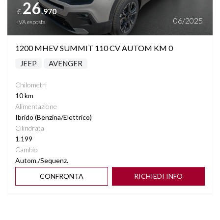
26
.970
€
06/2025
IVA esposta
1200 MHEV SUMMIT 110 CV AUTOM KM 0
JEEP
AVENGER
Chilometri
10 km
Alimentazione
Ibrido (Benzina/Elettrico)
Cilindrata
1.199
Cambio
Autom./Sequenz.
CONFRONTA
RICHIEDI INFO