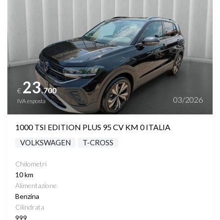
23
.700
€
03/2026
IVA esposta
1000 TSI EDITION PLUS 95 CV KM 0 ITALIA
VOLKSWAGEN
T-CROSS
Chilometri
10 km
Alimentazione
Benzina
Cilindrata
999