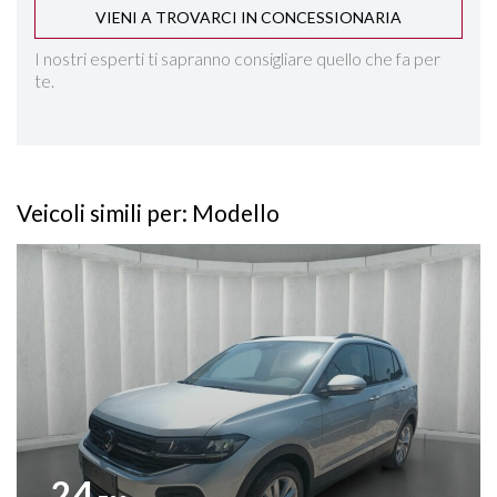
VIENI A TROVARCI IN CONCESSIONARIA
RILEVAMENTO SEGNALETICA STRADALE
I nostri esperti ti sapranno consigliare quello che fa per
te.
SEDILI REGOLABILI IN ALTEZZA
SEDILI SDOPPIABILI
Veicoli simili per: Modello
SENSORI LUCI
Vedi dettagli
SIDE ASSIST
SPECCHIETTI ELETTRICI RICHIUDIBILI
SPECCHIETTO RETROVISORE FOTOCROMATICO
START&STOP
24