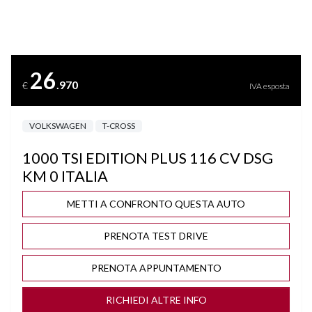
BLUETOOTH
BRACCIOLO
26
.970
€
IVA esposta
CAMBIO AUTOMATICO/SEQUENZIALE
VOLKSWAGEN
T-CROSS
CAMBIO F1 AL VOLANTE
1000 TSI EDITION PLUS 116 CV DSG
CERCHI "17
KM 0 ITALIA
CLIMA AUTOMATICO BIZONA
METTI A CONFRONTO QUESTA AUTO
PRENOTA TEST DRIVE
COMPUTER DI BORDO
PRENOTA APPUNTAMENTO
CRUISE CONTROL ADATTIVO
RICHIEDI ALTRE INFO