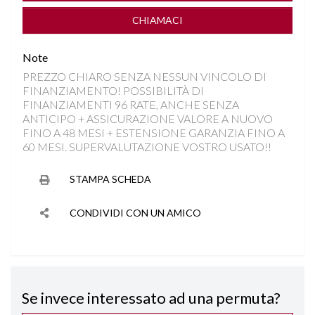
DISATTIVAZIONE AIRBAG LATO PASSEGGERO
CHIAMACI
FARI LED
Note
PREZZO CHIARO SENZA NESSUN VINCOLO DI
FRONT ASSIST
FINANZIAMENTO! POSSIBILITÀ DI
FINANZIAMENTI 96 RATE, ANCHE SENZA
INGRESSI USB
ANTICIPO + ASSICURAZIONE VALORE A NUOVO
FINO A 48 MESI + ESTENSIONE GARANZIA FINO A
60 MESI. SUPERVALUTAZIONE VOSTRO USATO!!
ISOFIX
STAMPA SCHEDA
KEYLESS GO
CONDIVIDI CON UN AMICO
LANE ASSIST
PARKTRONIC ANTERIORE E POSTERIORE
Se invece interessato ad una permuta?
RILEVAMENTO ATTENZIONE DEL CONDUCENTE