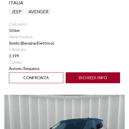
ITALIA
JEEP
AVENGER
Chilometri
10 km
Alimentazione
Ibrido (Benzina/Elettrico)
Cilindrata
1.199
Cambio
Autom./Sequenz.
CONFRONTA
RICHIEDI INFO
Vedi dettagli