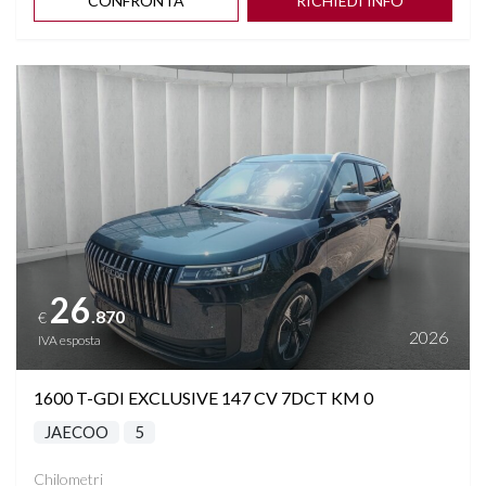
CONFRONTA
RICHIEDI INFO
Vedi dettagli
26
.870
€
2026
IVA esposta
1600 T-GDI EXCLUSIVE 147 CV 7DCT KM 0
JAECOO
5
Chilometri