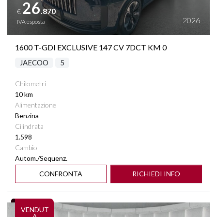
26
.870
€
2026
IVA esposta
1600 T-GDI EXCLUSIVE 147 CV 7DCT KM 0
JAECOO
5
Chilometri
10 km
Alimentazione
Benzina
Cilindrata
1.598
Cambio
Autom./Sequenz.
CONFRONTA
RICHIEDI INFO
Vedi dettagli
VENDUT
A