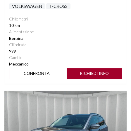
VOLKSWAGEN
T-CROSS
Chilometri
10 km
Alimentazione
Benzina
Cilindrata
999
Cambio
Meccanico
CONFRONTA
RICHIEDI INFO
Vedi dettagli