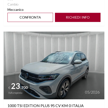
Cambio
Meccanico
CONFRONTA
RICHIEDI INFO
Vedi dettagli
23
.700
€
05/2026
IVA esposta
1000 TSI EDITION PLUS 95 CV KM 0 ITALIA