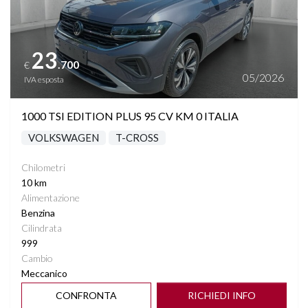
23
.700
€
05/2026
IVA esposta
1000 TSI EDITION PLUS 95 CV KM 0 ITALIA
VOLKSWAGEN
T-CROSS
Chilometri
10 km
Alimentazione
Benzina
Cilindrata
999
Cambio
Meccanico
CONFRONTA
RICHIEDI INFO