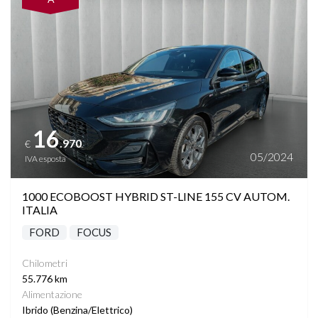
16
.970
€
05/2024
IVA esposta
1000 ECOBOOST HYBRID ST-LINE 155 CV AUTOM.
ITALIA
FORD
FOCUS
Chilometri
55.776 km
Alimentazione
Ibrido (Benzina/Elettrico)