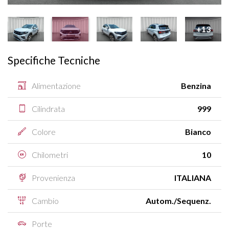
+13
Specifiche Tecniche
Alimentazione
Benzina
Cilindrata
999
Colore
Bianco
Chilometri
10
Provenienza
ITALIANA
Cambio
Autom./Sequenz.
Porte