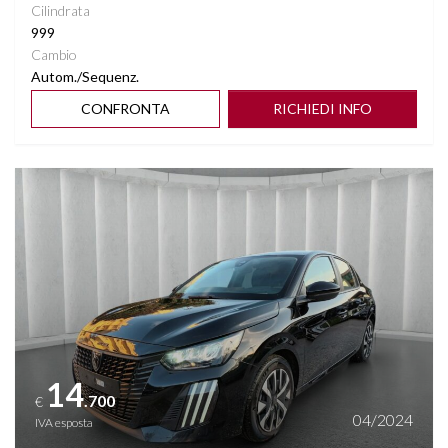
Cilindrata
999
Cambio
Autom./Sequenz.
CONFRONTA
RICHIEDI INFO
Vedi dettagli
14
.700
€
04/2024
IVA esposta