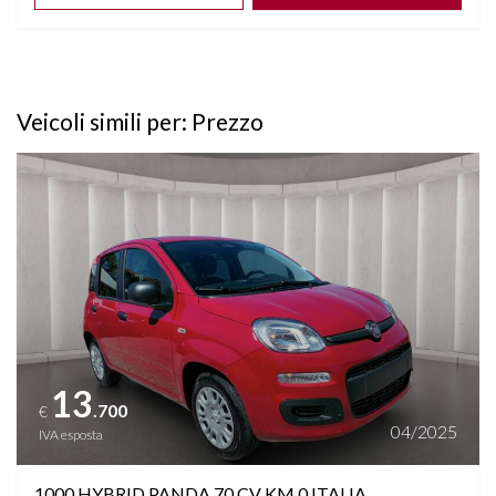
Veicoli simili per: Prezzo
Vedi dettagli
13
.700
€
04/2025
IVA esposta
1000 HYBRID PANDA 70 CV KM 0 ITALIA