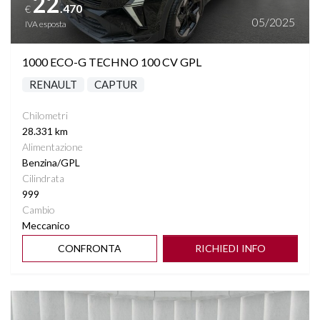
22
.470
€
05/2025
IVA esposta
1000 ECO-G TECHNO 100 CV GPL
RENAULT
CAPTUR
Chilometri
28.331 km
Alimentazione
Benzina/GPL
Cilindrata
999
Cambio
Meccanico
CONFRONTA
RICHIEDI INFO
Vedi dettagli