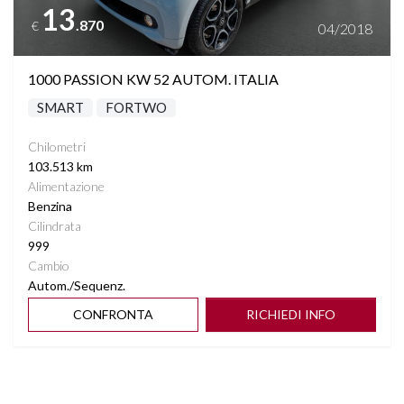
13
.870
€
04/2018
1000 PASSION KW 52 AUTOM. ITALIA
SMART
FORTWO
Chilometri
103.513 km
Alimentazione
Benzina
Cilindrata
999
Cambio
Autom./Sequenz.
CONFRONTA
RICHIEDI INFO