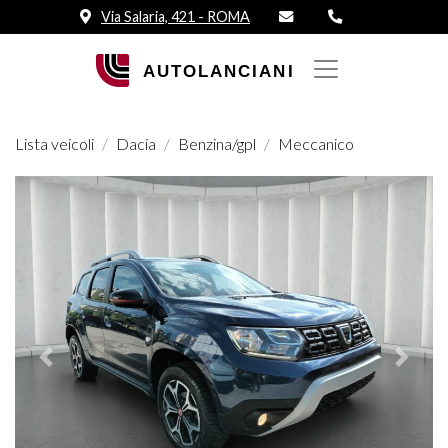
Via Salaria, 421 - ROMA
Lista veicoli
Dacia
Benzina/gpl
Meccanico
Prededente
Succes