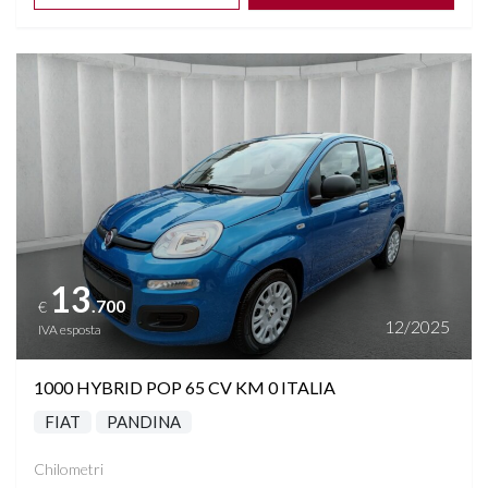
Vedi dettagli
13
.700
€
12/2025
IVA esposta
1000 HYBRID POP 65 CV KM 0 ITALIA
FIAT
PANDINA
Chilometri