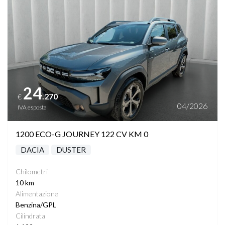
24
.270
€
04/2026
IVA esposta
1200 ECO-G JOURNEY 122 CV KM 0
DACIA
DUSTER
Chilometri
10 km
Alimentazione
Benzina/GPL
Cilindrata