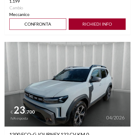
1.199
Cambio
Meccanico
CONFRONTA
RICHIEDI INFO
Vedi dettagli
23
.700
€
04/2026
IVA esposta
1200 ECO-G JOURNEY 122 CV KM 0