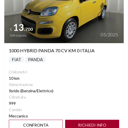
13
.700
€
05/2025
IVA esposta
1000 HYBRID PANDA 70 CV KM 0 ITALIA
FIAT
PANDA
Chilometri
10 km
Alimentazione
Ibrido (Benzina/Elettrico)
Cilindrata
999
Cambio
Meccanico
CONFRONTA
RICHIEDI INFO