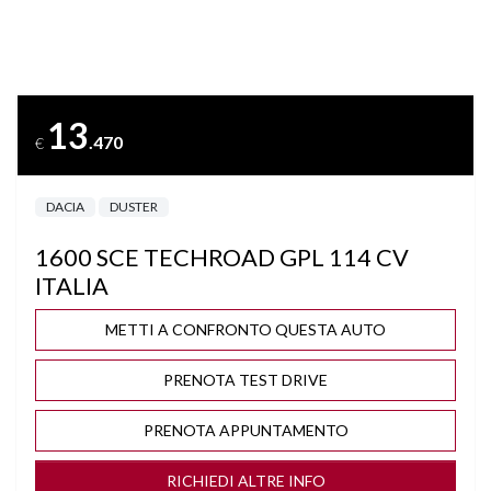
BRACCIOLO
CERCHI "17
13
.470
€
CLIMA AUTOMATICO
DACIA
DUSTER
COMPUTER DI BORDO
1600 SCE TECHROAD GPL 114 CV
CRUISE CONTROL
ITALIA
DISATTIVAZIONE AIRBAG LATO PASSEGGERO
METTI A CONFRONTO QUESTA AUTO
PRENOTA TEST DRIVE
FENDINEBBIA
PRENOTA APPUNTAMENTO
IMPIANTO GPL ORIGINALE DELLA CASA
RICHIEDI ALTRE INFO