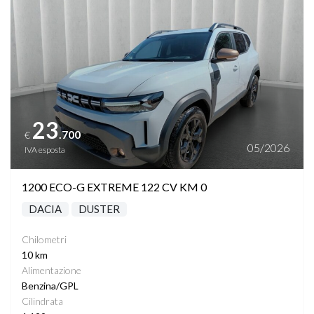
23
.700
€
05/2026
IVA esposta
1200 ECO-G EXTREME 122 CV KM 0
DACIA
DUSTER
Chilometri
10 km
Alimentazione
Benzina/GPL
Cilindrata