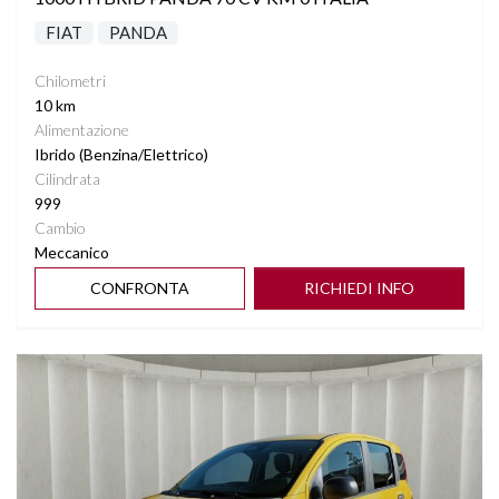
FIAT
PANDA
Chilometri
10 km
Alimentazione
Ibrido (Benzina/Elettrico)
Cilindrata
999
Cambio
Meccanico
CONFRONTA
RICHIEDI INFO
Vedi dettagli