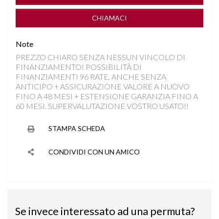
INGRESSO AUDIO/USB
CHIAMACI
ISOFIX
Note
PREZZO CHIARO SENZA NESSUN VINCOLO DI
KEYLESS GO
FINANZIAMENTO! POSSIBILITÀ DI
FINANZIAMENTI 96 RATE, ANCHE SENZA
NAVIGAZIONE
ANTICIPO + ASSICURAZIONE VALORE A NUOVO
FINO A 48 MESI + ESTENSIONE GARANZIA FINO A
60 MESI. SUPERVALUTAZIONE VOSTRO USATO!!
PARKTRONIC
STAMPA SCHEDA
SEDILE REGOLABILE IN ALTEZZA
CONDIVIDI CON UN AMICO
SEDILI SDOPPIABILI
SENSORI LUCI
Se invece interessato ad una permuta?
SPECCHIETTI ELETTRICI