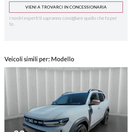
VIENI A TROVARCI IN CONCESSIONARIA
START&STOP
I nostri esperti ti sapranno consigliare quello che fa per
te.
STEREO CON MONITOR TOUCHSCREEN
TASCHE SU RETROSCHIENALI SEDILI
Veicoli simili per: Modello
TELECAMERE 360°
Vedi dettagli
VETRI SCURI
VOLANTE MULTIFUNZIONE