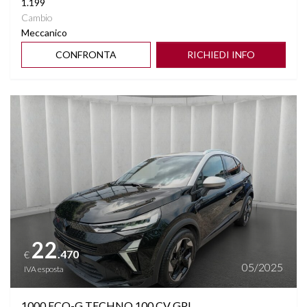
1.199
Cambio
Meccanico
CONFRONTA
RICHIEDI INFO
Vedi dettagli
22
.470
€
05/2025
IVA esposta
1000 ECO-G TECHNO 100 CV GPL