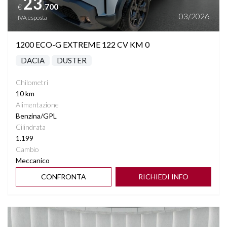
23
.700
€
03/2026
IVA esposta
1200 ECO-G EXTREME 122 CV KM 0
DACIA
DUSTER
Chilometri
10 km
Alimentazione
Benzina/GPL
Cilindrata
1.199
Cambio
Meccanico
CONFRONTA
RICHIEDI INFO
Vedi dettagli