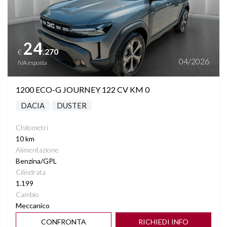
24
.270
€
04/2026
IVA esposta
1200 ECO-G JOURNEY 122 CV KM 0
DACIA
DUSTER
Chilometri
10 km
Alimentazione
Benzina/GPL
Cilindrata
1.199
Cambio
Meccanico
CONFRONTA
RICHIEDI INFO