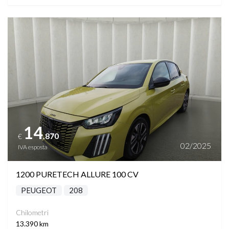
Vedi dettagli
14
.870
€
02/2025
IVA esposta
1200 PURETECH ALLURE 100 CV
PEUGEOT
208
Chilometri
13.390 km