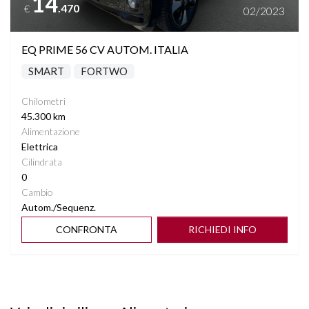
14
.470
€
02/2023
EQ PRIME 56 CV AUTOM. ITALIA
SMART
FORTWO
Chilometri
45.300 km
Alimentazione
Elettrica
Cilindrata
0
Cambio
Autom./Sequenz.
CONFRONTA
RICHIEDI INFO