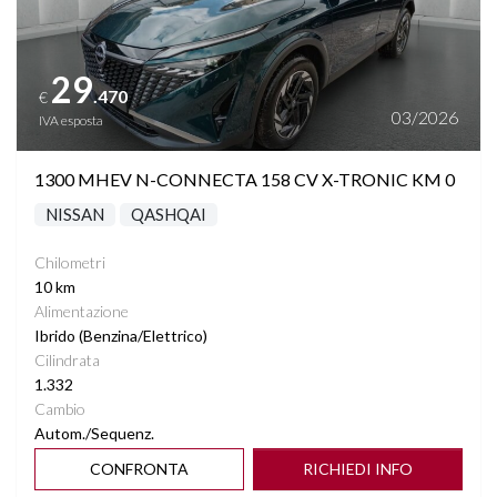
29
.470
€
03/2026
IVA esposta
1300 MHEV N-CONNECTA 158 CV X-TRONIC KM 0
NISSAN
QASHQAI
Chilometri
10 km
Alimentazione
Ibrido (Benzina/Elettrico)
Cilindrata
1.332
Cambio
Autom./Sequenz.
CONFRONTA
RICHIEDI INFO