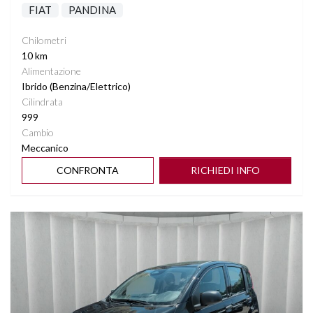
FIAT
PANDINA
Chilometri
10 km
Alimentazione
Ibrido (Benzina/Elettrico)
Cilindrata
999
Cambio
Meccanico
CONFRONTA
RICHIEDI INFO
Vedi dettagli