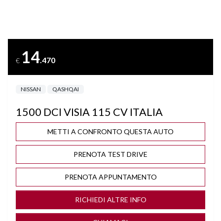
BRACCIOLO
CLIMA
14
.470
€
COMPUTER DI BORDO
NISSAN
QASHQAI
CONTROLLO TRAZIONE
1500 DCI VISIA 115 CV ITALIA
CROMATURE
METTI A CONFRONTO QUESTA AUTO
CRUISE CONTROL
PRENOTA TEST DRIVE
DISATTIVAZIONE AIRBAG LATO PASSEGGERO
PRENOTA APPUNTAMENTO
INGRESSO AUDIO/USB
RICHIEDI ALTRE INFO