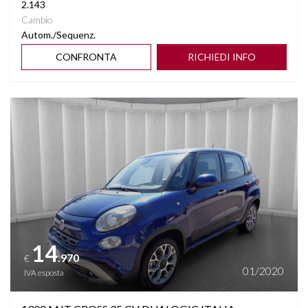
2.143
Cambio
Autom./Sequenz.
CONFRONTA
RICHIEDI INFO
Vedi dettagli
14
.970
€
01/2020
IVA esposta