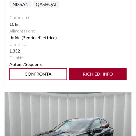
NISSAN
QASHQAI
Chilometri
10 km
Alimentazione
Ibrido (Benzina/Elettrico)
Cilindrata
1.332
Cambio
Autom./Sequenz.
CONFRONTA
RICHIEDI INFO
Vedi dettagli