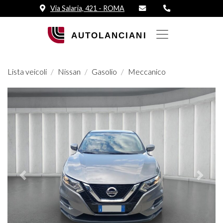
Via Salaria, 421 - ROMA
Lista veicoli
Nissan
Gasolio
Meccanico
Prededente
Succes