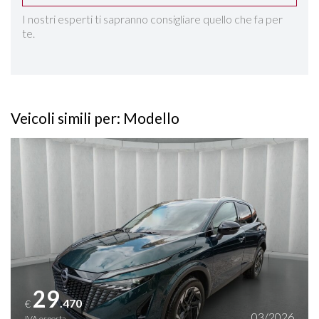
I nostri esperti ti sapranno consigliare quello che fa per
te.
Veicoli simili per: Modello
Vedi dettagli
29
.470
€
03/2026
IVA esposta