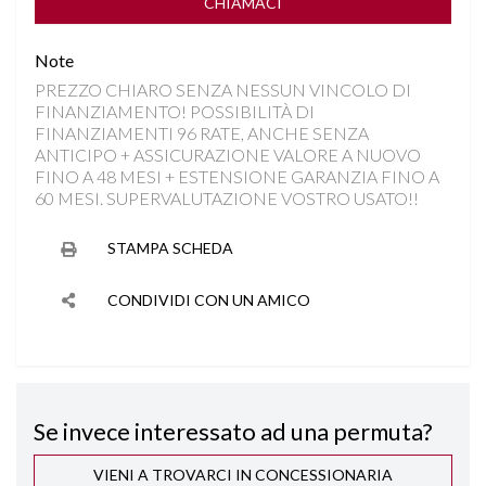
ISOFIX
CHIAMACI
Note
PARKTRONIC
PREZZO CHIARO SENZA NESSUN VINCOLO DI
FINANZIAMENTO! POSSIBILITÀ DI
SEDILI REGOLABILI IN ALTEZZA
FINANZIAMENTI 96 RATE, ANCHE SENZA
ANTICIPO + ASSICURAZIONE VALORE A NUOVO
SEDILI SDOPPIABILI
FINO A 48 MESI + ESTENSIONE GARANZIA FINO A
60 MESI. SUPERVALUTAZIONE VOSTRO USATO!!
SPECCHIETTI ELETTRICI
STAMPA SCHEDA
START&STOP
CONDIVIDI CON UN AMICO
STEREO CD CON SCHERMO TOUCHSCREEN
TELECAMERA POSTERIORE
Se invece interessato ad una permuta?
VOLANTE MULTIFUNZIONE
VIENI A TROVARCI IN CONCESSIONARIA