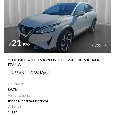
21
.970
€
07/2022
1300 MHEV TEKNA PLUS 158 CV X-TRONIC 4X4
ITALIA
NISSAN
QASHQAI
Chilometri
89.784 km
Alimentazione
Ibrido (Benzina/Elettrico)
Cilindrata
1.332