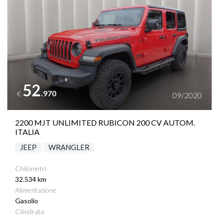
52
.970
€
09/2020
2200 MJT UNLIMITED RUBICON 200 CV AUTOM.
ITALIA
JEEP
WRANGLER
Chilometri
32.534 km
Alimentazione
Gasolio
Cilindrata