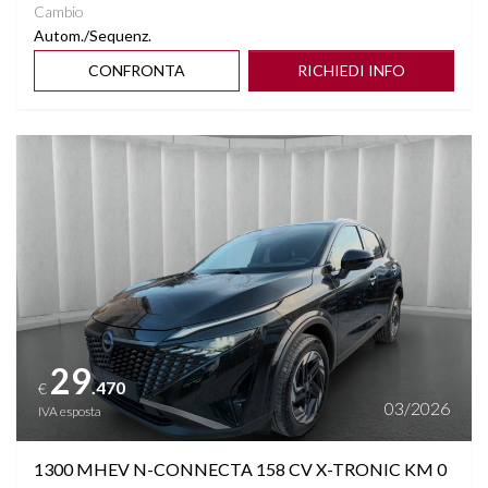
Cambio
Autom./Sequenz.
CONFRONTA
RICHIEDI INFO
Vedi dettagli
29
.470
€
03/2026
IVA esposta
1300 MHEV N-CONNECTA 158 CV X-TRONIC KM 0