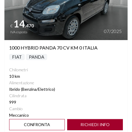
14
.470
€
07/2025
IVA esposta
1000 HYBRID PANDA 70 CV KM 0 ITALIA
FIAT
PANDA
Chilometri
10 km
Alimentazione
Ibrido (Benzina/Elettrico)
Cilindrata
999
Cambio
Meccanico
CONFRONTA
RICHIEDI INFO