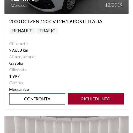
12/2019
IVA esposta
2000 DCI ZEN 120 CV L2H1 9 POSTI ITALIA
RENAULT
TRAFIC
Chilometri
99.638 km
Alimentazione
Gasolio
Cilindrata
1.997
Cambio
Meccanico
CONFRONTA
RICHIEDI INFO
Vedi dettagli