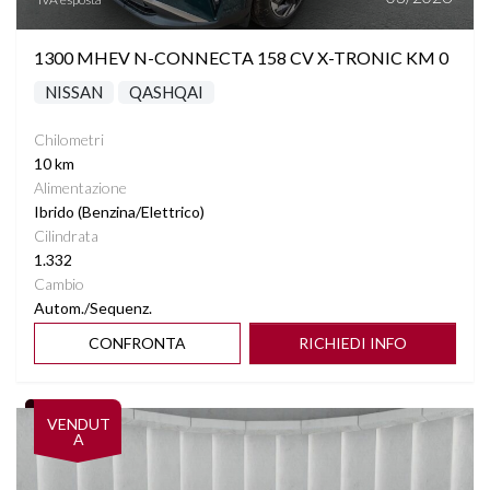
1300 MHEV N-CONNECTA 158 CV X-TRONIC KM 0
NISSAN
QASHQAI
Chilometri
10 km
Alimentazione
Ibrido (Benzina/Elettrico)
Cilindrata
1.332
Cambio
Autom./Sequenz.
CONFRONTA
RICHIEDI INFO
Vedi dettagli
VENDUT
A