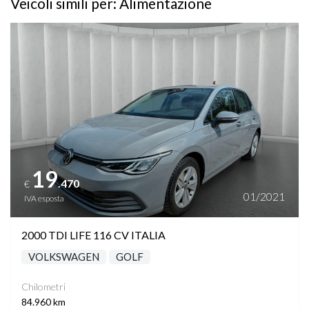
Veicoli simili per: Alimentazione
Vedi dettagli
19
.470
€
01/2021
IVA esposta
2000 TDI LIFE 116 CV ITALIA
VOLKSWAGEN
GOLF
Chilometri
84.960 km