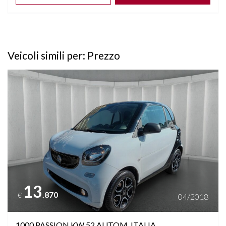
Veicoli simili per: Prezzo
Vedi dettagli
13
.870
€
04/2018
1000 PASSION KW 52 AUTOM. ITALIA