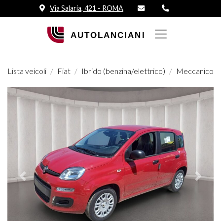
Via Salaria, 421 - ROMA
Lista veicoli
Fiat
Ibrido (benzina/elettrico)
Meccanico
Prededente
Succes