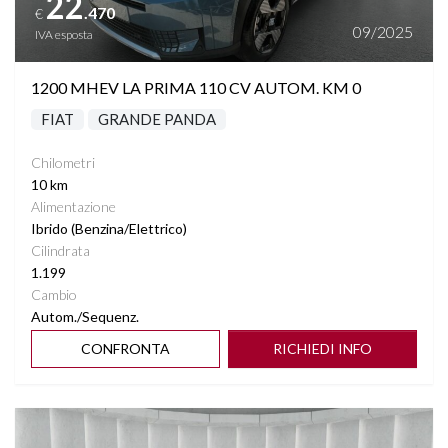
22
.470
€
09/2025
IVA esposta
1200 MHEV LA PRIMA 110 CV AUTOM. KM 0
FIAT
GRANDE PANDA
Chilometri
10 km
Alimentazione
Ibrido (Benzina/Elettrico)
Cilindrata
1.199
Cambio
Autom./Sequenz.
CONFRONTA
RICHIEDI INFO
Vedi dettagli