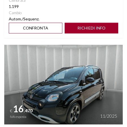
Cilindrata
1.199
Cambio
Autom./Sequenz.
CONFRONTA
RICHIEDI INFO
Vedi dettagli
16
.470
€
11/2025
IVA esposta