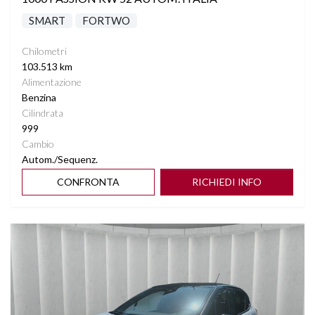
SMART
FORTWO
Chilometri
103.513 km
Alimentazione
Benzina
Cilindrata
999
Cambio
Autom./Sequenz.
CONFRONTA
RICHIEDI INFO
Vedi dettagli