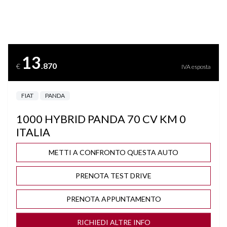
DISATTIVAZIONE AIRBAG LATO PASSEGGERO
FRENATA DI EMERGENZA
13
.870
€
IVA esposta
ISOFIX
FIAT
PANDA
LANE ASSIST
1000 HYBRID PANDA 70 CV KM 0
PARKTRONIC
ITALIA
START&STOP
METTI A CONFRONTO QUESTA AUTO
PRENOTA TEST DRIVE
STEREO USB
PRENOTA APPUNTAMENTO
TFT
RICHIEDI ALTRE INFO