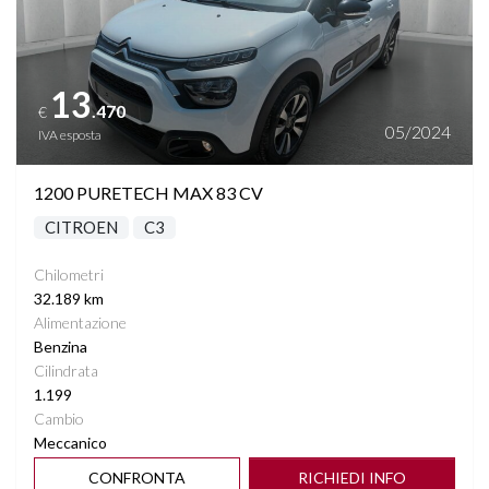
13
.470
€
05/2024
IVA esposta
1200 PURETECH MAX 83 CV
CITROEN
C3
Chilometri
32.189 km
Alimentazione
Benzina
Cilindrata
1.199
Cambio
Meccanico
CONFRONTA
RICHIEDI INFO