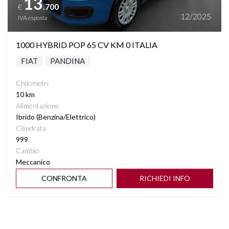
13
.700
€
12/2025
IVA esposta
1000 HYBRID POP 65 CV KM 0 ITALIA
FIAT
PANDINA
Chilometri
10 km
Alimentazione
Ibrido (Benzina/Elettrico)
Cilindrata
999
Cambio
Meccanico
CONFRONTA
RICHIEDI INFO