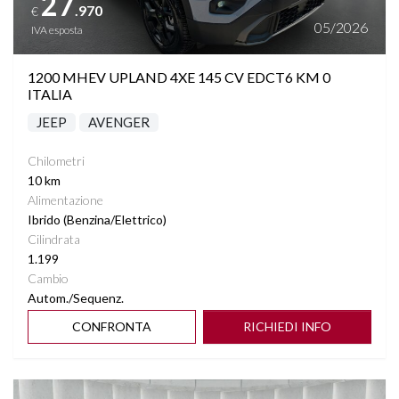
27
.970
€
05/2026
IVA esposta
1200 MHEV UPLAND 4XE 145 CV EDCT6 KM 0
ITALIA
JEEP
AVENGER
Chilometri
10 km
Alimentazione
Ibrido (Benzina/Elettrico)
Cilindrata
1.199
Cambio
Autom./Sequenz.
CONFRONTA
RICHIEDI INFO
Vedi dettagli