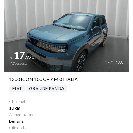
17
.970
€
05/2026
IVA esposta
1200 ICON 100 CV KM 0 ITALIA
FIAT
GRANDE PANDA
Chilometri
10 km
Alimentazione
Benzina
Cilindrata