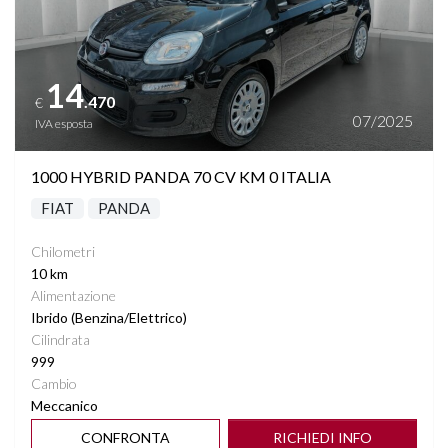
14
.470
€
07/2025
IVA esposta
1000 HYBRID PANDA 70 CV KM 0 ITALIA
FIAT
PANDA
Chilometri
10 km
Alimentazione
Ibrido (Benzina/Elettrico)
Cilindrata
999
Cambio
Meccanico
CONFRONTA
RICHIEDI INFO