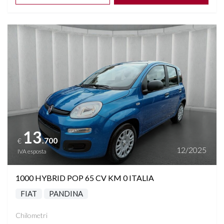
Vedi dettagli
13
.700
€
12/2025
IVA esposta
1000 HYBRID POP 65 CV KM 0 ITALIA
FIAT
PANDINA
Chilometri