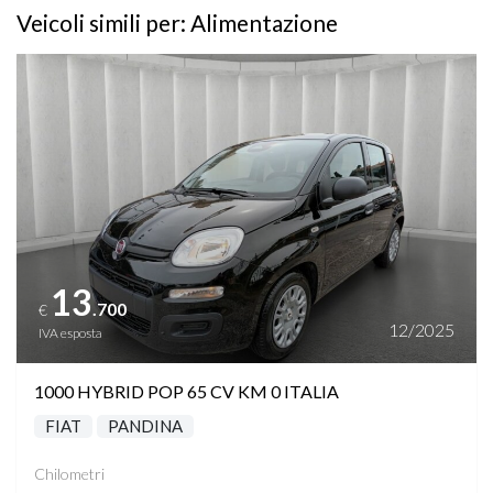
Veicoli simili per: Alimentazione
Vedi dettagli
13
.700
€
12/2025
IVA esposta
1000 HYBRID POP 65 CV KM 0 ITALIA
FIAT
PANDINA
Chilometri