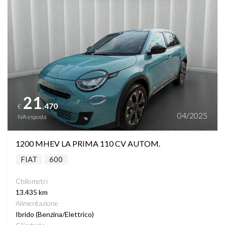
21
.470
€
04/2025
IVA esposta
1200 MHEV LA PRIMA 110 CV AUTOM.
FIAT
600
Chilometri
13.435 km
Alimentazione
Ibrido (Benzina/Elettrico)