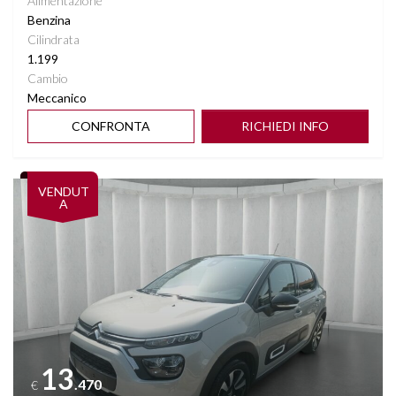
Alimentazione
Benzina
Cilindrata
1.199
Cambio
Meccanico
CONFRONTA
RICHIEDI INFO
Vedi dettagli
VENDUT
A
13
.470
€