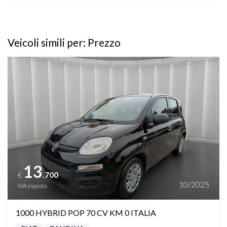
Veicoli simili per: Prezzo
Vedi dettagli
13
.700
€
10/2025
IVA esposta
1000 HYBRID POP 70 CV KM 0 ITALIA