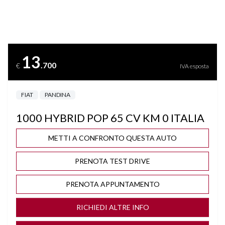
FRENATA DI EMERGENZA
ISOFIX
13
.700
€
IVA esposta
LANE ASSIST
FIAT
PANDINA
PARKTRONIC
1000 HYBRID POP 65 CV KM 0 ITALIA
START&STOP
METTI A CONFRONTO QUESTA AUTO
TFT
PRENOTA TEST DRIVE
PRENOTA APPUNTAMENTO
RICHIEDI ALTRE INFO