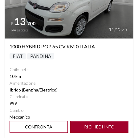
13
.700
€
11/2025
IVA esposta
1000 HYBRID POP 65 CV KM 0 ITALIA
FIAT
PANDINA
Chilometri
10 km
Alimentazione
Ibrido (Benzina/Elettrico)
Cilindrata
999
Cambio
Meccanico
CONFRONTA
RICHIEDI INFO