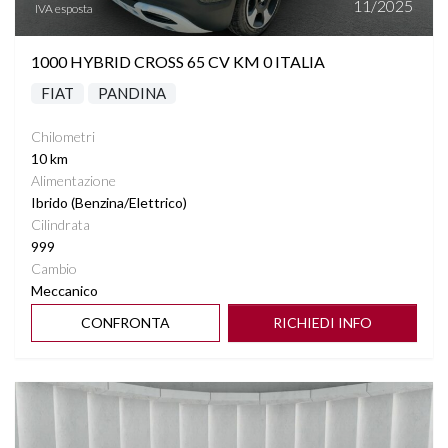
11/2025
IVA esposta
1000 HYBRID CROSS 65 CV KM 0 ITALIA
FIAT
PANDINA
Chilometri
10 km
Alimentazione
Ibrido (Benzina/Elettrico)
Cilindrata
999
Cambio
Meccanico
CONFRONTA
RICHIEDI INFO
Vedi dettagli