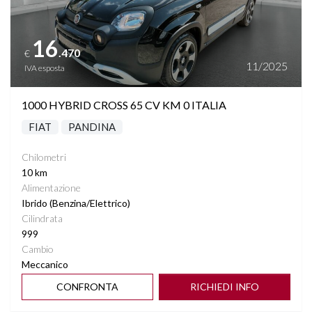
16
.470
€
11/2025
IVA esposta
1000 HYBRID CROSS 65 CV KM 0 ITALIA
FIAT
PANDINA
Chilometri
10 km
Alimentazione
Ibrido (Benzina/Elettrico)
Cilindrata
999
Cambio
Meccanico
CONFRONTA
RICHIEDI INFO