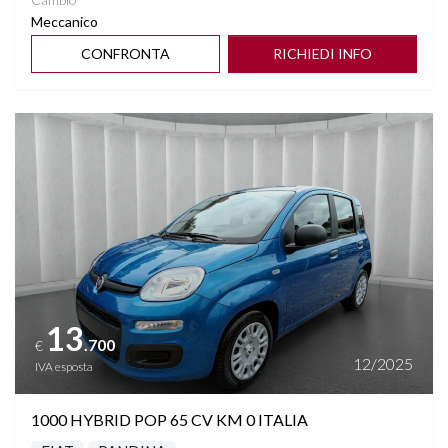
Meccanico
CONFRONTA
RICHIEDI INFO
Vedi dettagli
13
.700
€
12/2025
IVA esposta
1000 HYBRID POP 65 CV KM 0 ITALIA