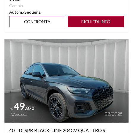
Cambio
Autom./Sequenz.
CONFRONTA
RICHIEDI INFO
Vedi dettagli
49
.870
€
08/2025
IVA esposta
40 TDI SPB BLACK-LINE 204CV QUATTRO S-