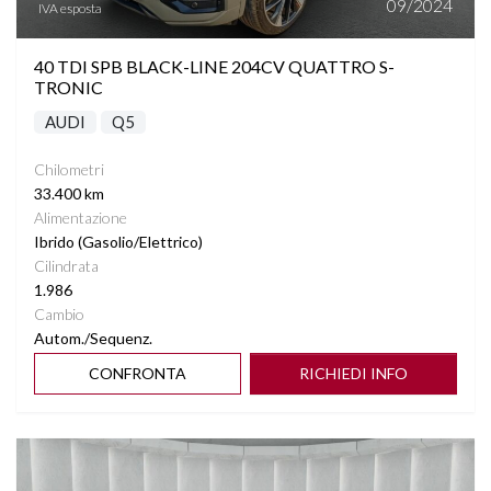
09/2024
IVA esposta
40 TDI SPB BLACK-LINE 204CV QUATTRO S-
TRONIC
AUDI
Q5
Chilometri
33.400 km
Alimentazione
Ibrido (Gasolio/Elettrico)
Cilindrata
1.986
Cambio
Autom./Sequenz.
CONFRONTA
RICHIEDI INFO
Vedi dettagli