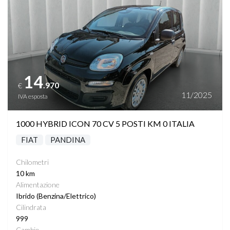
14
.970
€
11/2025
IVA esposta
1000 HYBRID ICON 70 CV 5 POSTI KM 0 ITALIA
FIAT
PANDINA
Chilometri
10 km
Alimentazione
Ibrido (Benzina/Elettrico)
Cilindrata
999
Cambio