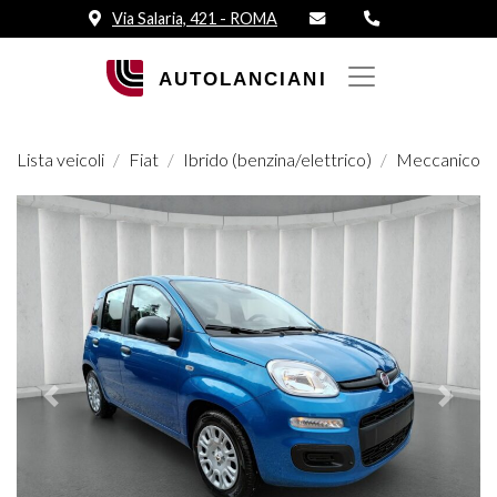
Via Salaria, 421 - ROMA
Lista veicoli
Fiat
Ibrido (benzina/elettrico)
Meccanico
Prededente
Succes