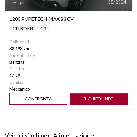
05/2024
IVA esposta
1200 PURETECH MAX 83 CV
CITROEN
C3
Chilometri
38.198 km
Alimentazione
Benzina
Cilindrata
1.199
Cambio
Meccanico
CONFRONTA
RICHIEDI INFO
Veicoli simili per: Alimentazione