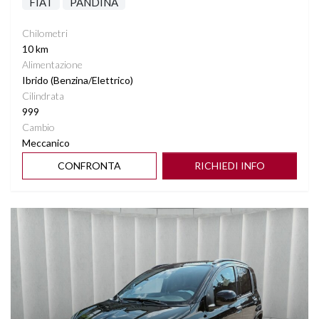
FIAT
PANDINA
Chilometri
10 km
Alimentazione
Ibrido (Benzina/Elettrico)
Cilindrata
999
Cambio
Meccanico
CONFRONTA
RICHIEDI INFO
Vedi dettagli