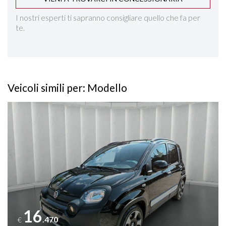
I nostri esperti ti sapranno consigliare quello che fa per
te.
Veicoli simili per: Modello
Vedi dettagli
16
.470
€