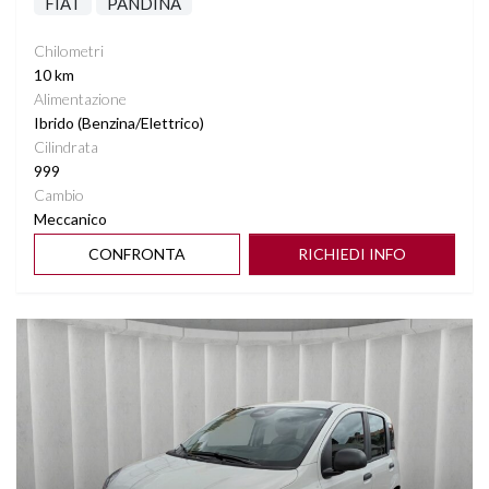
FIAT
PANDINA
Chilometri
10 km
Alimentazione
Ibrido (Benzina/Elettrico)
Cilindrata
999
Cambio
Meccanico
CONFRONTA
RICHIEDI INFO
Vedi dettagli