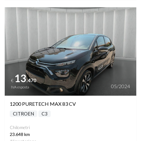
Vedi dettagli
13
.470
€
05/2024
IVA esposta
1200 PURETECH MAX 83 CV
CITROEN
C3
Chilometri
23.648 km