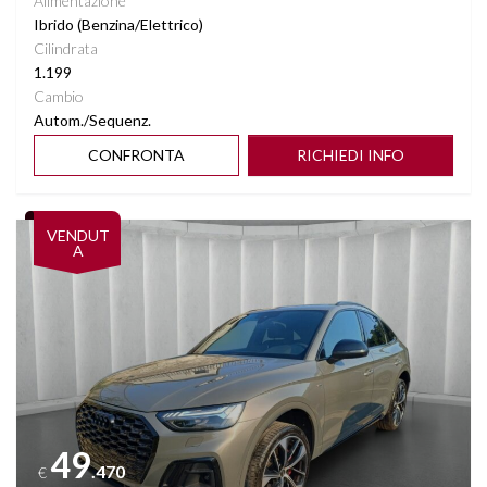
Alimentazione
Ibrido (Benzina/Elettrico)
Cilindrata
1.199
Cambio
Autom./Sequenz.
CONFRONTA
RICHIEDI INFO
Vedi dettagli
VENDUT
A
49
.470
€