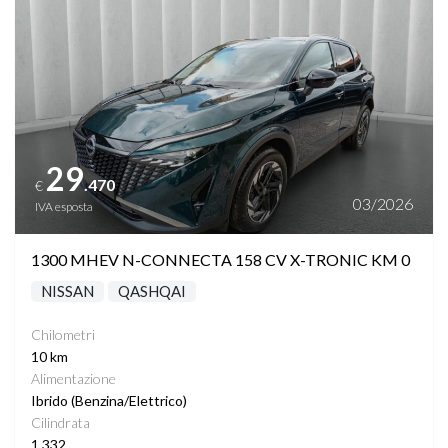
29
.470
€
03/2026
IVA esposta
1300 MHEV N-CONNECTA 158 CV X-TRONIC KM 0
NISSAN
QASHQAI
Chilometri
10 km
Alimentazione
Ibrido (Benzina/Elettrico)
Cilindrata
1.332