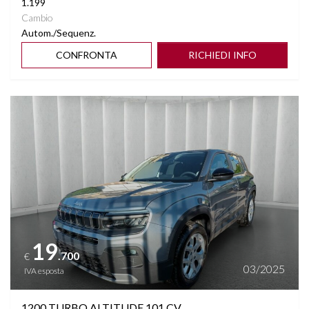
1.199
Cambio
Autom./Sequenz.
CONFRONTA
RICHIEDI INFO
Vedi dettagli
19
.700
€
03/2025
IVA esposta
1200 TURBO ALTITUDE 101 CV