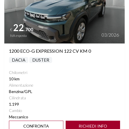
22
.700
€
03/2026
IVA esposta
1200 ECO-G EXPRESSION 122 CV KM 0
DACIA
DUSTER
Chilometri
10 km
Alimentazione
Benzina/GPL
Cilindrata
1.199
Cambio
Meccanico
CONFRONTA
RICHIEDI INFO