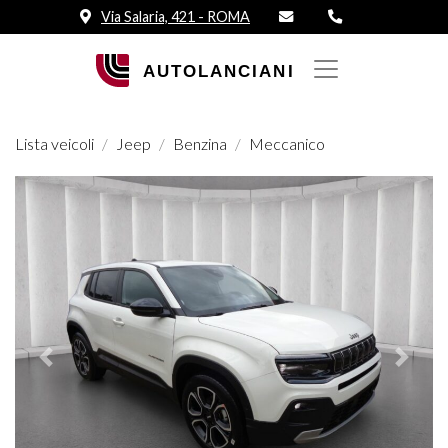
Via Salaria, 421 - ROMA
Lista veicoli
Jeep
Benzina
Meccanico
Prededente
Succes