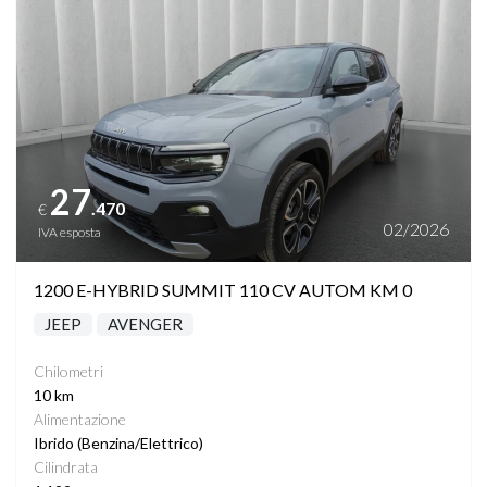
VETRI SCURI
VIRTUAL COCKPIT
VOLANTE MULTIFUNZIONE
27
.470
€
PHONE CHARGING
02/2026
IVA esposta
1200 E-HYBRID SUMMIT 110 CV AUTOM KM 0
JEEP
AVENGER
Chilometri
10 km
Alimentazione
Ibrido (Benzina/Elettrico)
Cilindrata