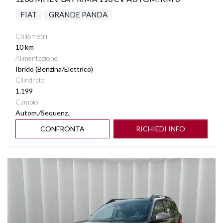
FIAT
GRANDE PANDA
Chilometri
10 km
Alimentazione
Ibrido (Benzina/Elettrico)
Cilindrata
1.199
Cambio
Autom./Sequenz.
CONFRONTA
RICHIEDI INFO
Vedi dettagli