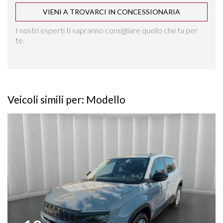
VIENI A TROVARCI IN CONCESSIONARIA
LANE ASSIST
I nostri esperti ti sapranno consigliare quello che fa per
te.
NAVIGAZIONE "10,25
PACK INFOTAINMENT
Veicoli simili per: Modello
PARKTRONIC ANTERIORE E POSTERIORE
Vedi dettagli
RILEVAMENTO ATTENZIONE DEL CONDUCENTE
RILEVAMENTO SEGNALETICA STRADALE
SEDILE REGOLABILE IN ALTEZZA
SEDILI SDOPPIABILI