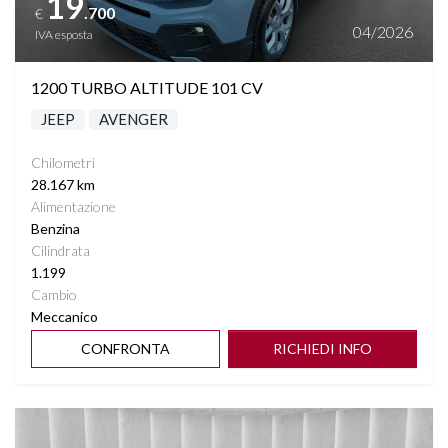
19
.700
€
SENSORI LUCI
04/2026
IVA esposta
SENSORI PIOGGIA
1200 TURBO ALTITUDE 101 CV
JEEP
AVENGER
SPECCHIETTI ELETTRICI RICHIUDIBILI
Chilometri
SPECCHIETTO RETROVISORE FOTOCROMATICO
28.167 km
Alimentazione
START&STOP
Benzina
Cilindrata
1.199
STEREO CON MONITOR TOUCHSCREEN
Cambio
Meccanico
TASCHE SU RETROSCHIENALI SEDILI
CONFRONTA
RICHIEDI INFO
TELECAMERA POSTERIORE
Vedi dettagli
VANO PORTABAGAGLI AUTOMATICO