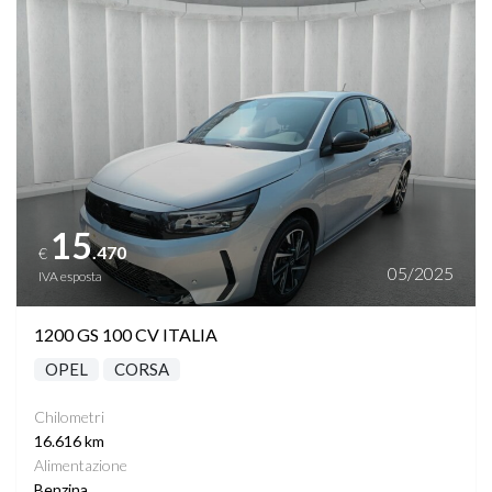
Vedi dettagli
15
.470
€
05/2025
IVA esposta
1200 GS 100 CV ITALIA
OPEL
CORSA
Chilometri
16.616 km
Alimentazione
Benzina