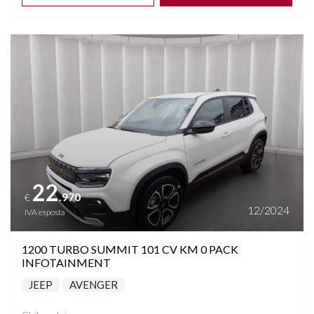
Vedi dettagli
22
.970
€
12/2024
IVA esposta
1200 TURBO SUMMIT 101 CV KM 0 PACK
INFOTAINMENT
JEEP
AVENGER