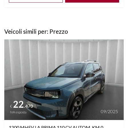
Veicoli simili per: Prezzo
Vedi dettagli
22
.470
€
09/2025
IVA esposta
1200 MHEV LA PRIMA 110 CV AUTOM. KM 0