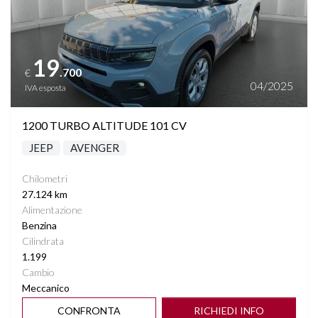
19
.700
€
04/2025
IVA esposta
1200 TURBO ALTITUDE 101 CV
JEEP
AVENGER
Chilometri
27.124 km
Alimentazione
Benzina
Cilindrata
1.199
Cambio
Meccanico
CONFRONTA
RICHIEDI INFO