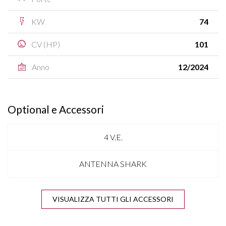
KW
74
CV (HP)
101
Anno
12/2024
Optional e Accessori
4 V.E.
ANTENNA SHARK
APPLE CARPLAY & ANDROID AUTO
VISUALIZZA TUTTI GLI ACCESSORI
BLIND SPOT ASSIST