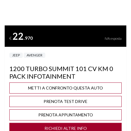
BLUETOOTH
BRACCIOLO
22
.970
€
IVA esposta
CERCHI "18
JEEP
AVENGER
CLIMA AUTOMATICO
1200 TURBO SUMMIT 101 CV KM 0
COMPUTER DI BORDO
PACK INFOTAINMENT
CRUISE CONTROL
METTI A CONFRONTO QUESTA AUTO
PRENOTA TEST DRIVE
DISATTIVAZIONE AIRBAG LATO PASSEGGERO
PRENOTA APPUNTAMENTO
DRIVE MODE
RICHIEDI ALTRE INFO