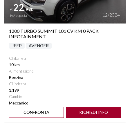
22
.970
€
12/2024
IVA esposta
1200 TURBO SUMMIT 101 CV KM 0 PACK
INFOTAINMENT
JEEP
AVENGER
Chilometri
10 km
Alimentazione
Benzina
Cilindrata
1.199
Cambio
Meccanico
CONFRONTA
RICHIEDI INFO