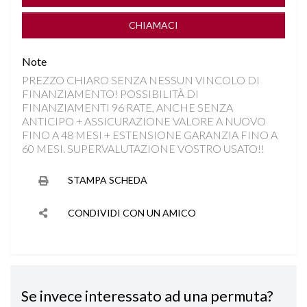
FARI FULL LED
CHIAMACI
FENDINEBBIA
Note
PREZZO CHIARO SENZA NESSUN VINCOLO DI
FRENATA DI EMERGENZA
FINANZIAMENTO! POSSIBILITÀ DI
FINANZIAMENTI 96 RATE, ANCHE SENZA
HILL DESCENT CONTROL
ANTICIPO + ASSICURAZIONE VALORE A NUOVO
FINO A 48 MESI + ESTENSIONE GARANZIA FINO A
60 MESI. SUPERVALUTAZIONE VOSTRO USATO!!
IMPIANTO AUDIO PREMIUM JBL
STAMPA SCHEDA
INGRESSI USB
CONDIVIDI CON UN AMICO
INGRESSO USB POSTERIORE
INTERNI IN MISTO PELLE
Se invece interessato ad una permuta?
ISOFIX