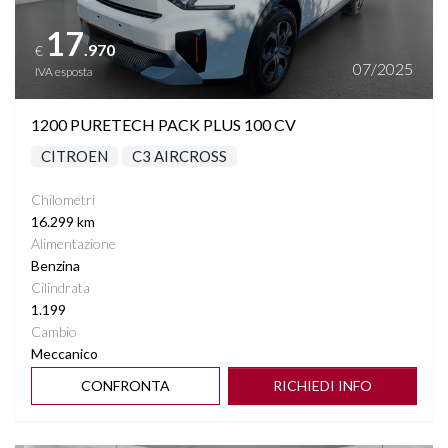
17
.970
€
07/2025
IVA esposta
1200 PURETECH PACK PLUS 100 CV
CITROEN
C3 AIRCROSS
Chilometri
16.299 km
Alimentazione
Benzina
Cilindrata
1.199
Cambio
Meccanico
CONFRONTA
RICHIEDI INFO