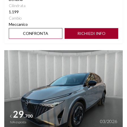
Cilindrata
1.199
Cambio
Meccanico
CONFRONTA
RICHIEDI INFO
Vedi dettagli
29
.700
€
03/2026
IVA esposta