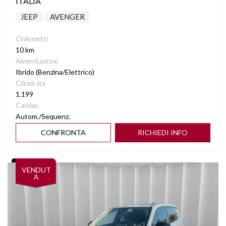
ITALIA
JEEP
AVENGER
Chilometri
10 km
Alimentazione
Ibrido (Benzina/Elettrico)
Cilindrata
1.199
Cambio
Autom./Sequenz.
CONFRONTA
RICHIEDI INFO
Vedi dettagli
VENDUT
A