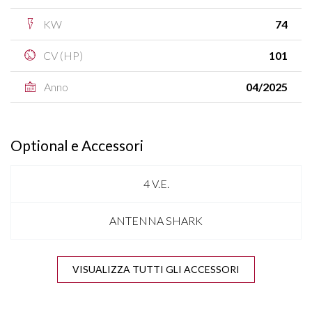
KW
74
CV (HP)
101
Anno
04/2025
Optional e Accessori
4 V.E.
ANTENNA SHARK
APPLE CARPLAY & ANDROID AUTO
VISUALIZZA TUTTI GLI ACCESSORI
BLUETOOTH