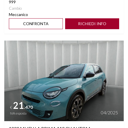
999
Cambio
Meccanico
CONFRONTA
RICHIEDI INFO
Vedi dettagli
21
.470
€
04/2025
IVA esposta