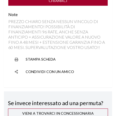
FENDINEBBIA LED
CHIAMACI
Note
FRENATA DI EMERGENZA
PREZZO CHIARO SENZA NESSUN VINCOLO DI
FINANZIAMENTO! POSSIBILITÀ DI
HILL DESCENT CONTROL
FINANZIAMENTI 96 RATE, ANCHE SENZA
ANTICIPO + ASSICURAZIONE VALORE A NUOVO
INGRESSI USB
FINO A 48 MESI + ESTENSIONE GARANZIA FINO A
60 MESI. SUPERVALUTAZIONE VOSTRO USATO!!
ISOFIX
STAMPA SCHEDA
KEYLESS GO
CONDIVIDI CON UN AMICO
LANE ASSIST
PARKTRONIC
Se invece interessato ad una permuta?
RILEVAMENTO ATTENZIONE DEL CONDUCENTE
VIENI A TROVARCI IN CONCESSIONARIA