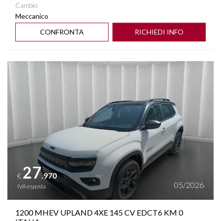
Cambio
Meccanico
CONFRONTA
RICHIEDI INFO
Vedi dettagli
27
.970
€
05/2026
IVA esposta
1200 MHEV UPLAND 4XE 145 CV EDCT6 KM 0