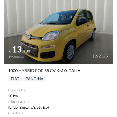
13
.700
€
12/2025
IVA esposta
1000 HYBRID POP 65 CV KM 0 ITALIA
FIAT
PANDINA
Chilometri
10 km
Alimentazione
Ibrido (Benzina/Elettrico)
Cilindrata