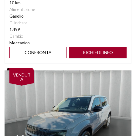
10 km
Alimentazione
Gasolio
Cilindrata
1.499
Cambio
Meccanico
CONFRONTA
RICHIEDI INFO
Vedi dettagli
VENDUT
A