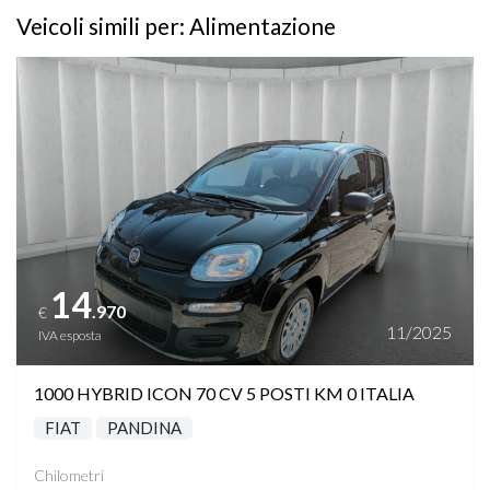
Veicoli simili per: Alimentazione
Vedi dettagli
14
.970
€
11/2025
IVA esposta
1000 HYBRID ICON 70 CV 5 POSTI KM 0 ITALIA
FIAT
PANDINA
Chilometri