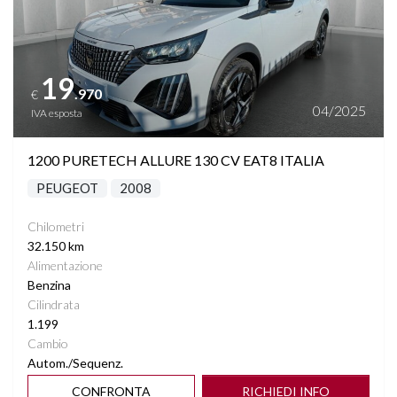
19
.970
€
04/2025
IVA esposta
1200 PURETECH ALLURE 130 CV EAT8 ITALIA
PEUGEOT
2008
Chilometri
32.150 km
Alimentazione
Benzina
Cilindrata
1.199
Cambio
Autom./Sequenz.
CONFRONTA
RICHIEDI INFO