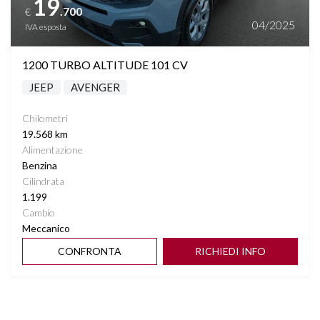
19
.700
€
04/2025
IVA esposta
1200 TURBO ALTITUDE 101 CV
JEEP
AVENGER
Chilometri
19.568 km
Alimentazione
Benzina
Cilindrata
1.199
Cambio
Meccanico
CONFRONTA
RICHIEDI INFO