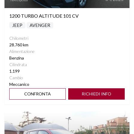
STEREO CON MONITOR TOUCHSCREEN
1200 TURBO ALTITUDE 101 CV
TELECAMERA POSTERIORE
JEEP
AVENGER
VIRTUAL COCKPIT
Chilometri
28.760 km
VOLANTE MULTIFUNZIONE
Alimentazione
Benzina
Cilindrata
1.199
Cambio
Meccanico
CONFRONTA
RICHIEDI INFO
Vedi dettagli