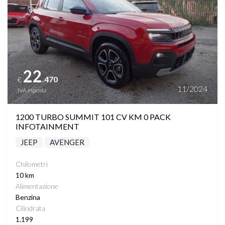
22
.470
€
11/2024
IVA esposta
1200 TURBO SUMMIT 101 CV KM 0 PACK
INFOTAINMENT
JEEP
AVENGER
Chilometri
10 km
Alimentazione
Benzina
Cilindrata
1.199