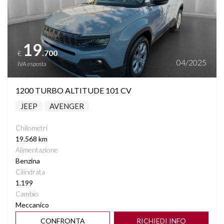
19
.700
€
04/2025
IVA esposta
1200 TURBO ALTITUDE 101 CV
JEEP
AVENGER
Chilometri
19.568 km
Alimentazione
Benzina
Cilindrata
1.199
Cambio
Meccanico
CONFRONTA
RICHIEDI INFO