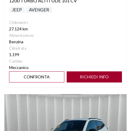
1200 TURBO ALTITUDE 101 CV
JEEP
AVENGER
Chilometri
27.124 km
Alimentazione
Benzina
Cilindrata
1.199
Cambio
Meccanico
CONFRONTA
RICHIEDI INFO
Vedi dettagli