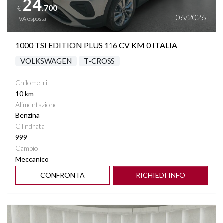
24
.700
€
06/2026
IVA esposta
1000 TSI EDITION PLUS 116 CV KM 0 ITALIA
VOLKSWAGEN
T-CROSS
Chilometri
10 km
Alimentazione
Benzina
Cilindrata
999
Cambio
Meccanico
CONFRONTA
RICHIEDI INFO
Vedi dettagli