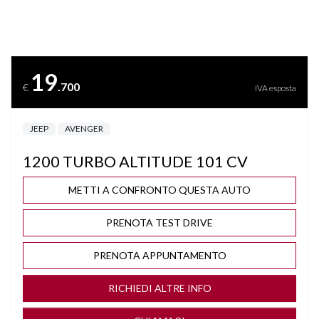
BRACCIOLO
CERCHI "17
19
.700
€
IVA esposta
CLIMA AUTOMATICO
JEEP
AVENGER
COMPUTER DI BORDO
1200 TURBO ALTITUDE 101 CV
CRUISE CONTROL ADATTIVO
METTI A CONFRONTO QUESTA AUTO
DISATTIVAZIONE AIRBAG LATO PASSEGGERO
PRENOTA TEST DRIVE
DRIVE MODE
PRENOTA APPUNTAMENTO
FARI FULL LED
RICHIEDI ALTRE INFO