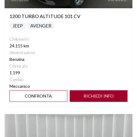
TELECAMERA POSTERIORE
1200 TURBO ALTITUDE 101 CV
VIRTUAL COCKPIT
JEEP
AVENGER
VOLANTE MULTIFUNZIONE
Chilometri
24.115 km
Alimentazione
Benzina
Cilindrata
1.199
Cambio
Meccanico
CONFRONTA
RICHIEDI INFO
Vedi dettagli