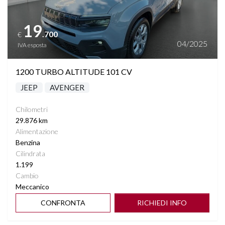
19
.700
€
04/2025
IVA esposta
1200 TURBO ALTITUDE 101 CV
JEEP
AVENGER
Chilometri
29.876 km
Alimentazione
Benzina
Cilindrata
1.199
Cambio
Meccanico
CONFRONTA
RICHIEDI INFO