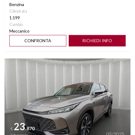
Benzina
Cilindrata
1.199
Cambio
Meccanico
CONFRONTA
RICHIEDI INFO
Vedi dettagli
23
.870
€
05/2025
IVA esposta