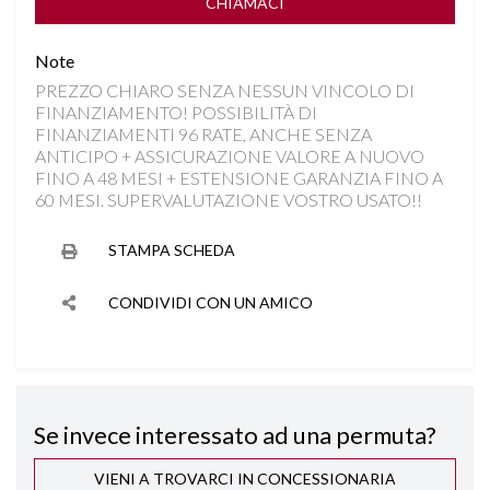
FRENATA DI EMERGENZA
CHIAMACI
Note
HILL DESCENT CONTROL
PREZZO CHIARO SENZA NESSUN VINCOLO DI
FINANZIAMENTO! POSSIBILITÀ DI
INGRESSI USB
FINANZIAMENTI 96 RATE, ANCHE SENZA
ANTICIPO + ASSICURAZIONE VALORE A NUOVO
ISOFIX
FINO A 48 MESI + ESTENSIONE GARANZIA FINO A
60 MESI. SUPERVALUTAZIONE VOSTRO USATO!!
KEYLESS GO
STAMPA SCHEDA
LANE ASSIST
CONDIVIDI CON UN AMICO
PARKTRONIC
RILEVAMENTO ATTENZIONE DEL CONDUCENTE
Se invece interessato ad una permuta?
RILEVAMENTO SEGNALETICA STRADALE
VIENI A TROVARCI IN CONCESSIONARIA