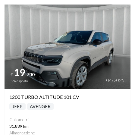
Vedi dettagli
19
.700
€
04/2025
IVA esposta
1200 TURBO ALTITUDE 101 CV
JEEP
AVENGER
Chilometri
31.889 km
Alimentazione