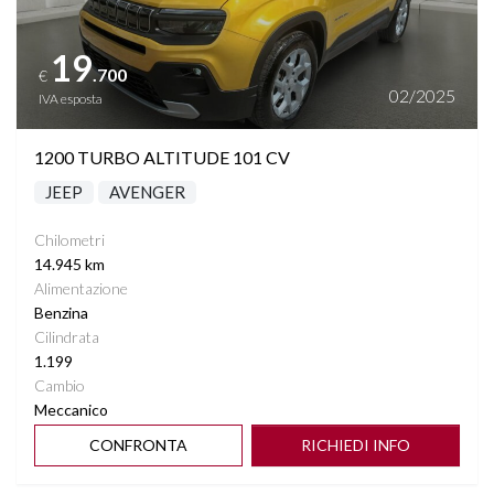
19
.700
€
02/2025
IVA esposta
1200 TURBO ALTITUDE 101 CV
JEEP
AVENGER
Chilometri
14.945 km
Alimentazione
Benzina
Cilindrata
1.199
Cambio
Meccanico
CONFRONTA
RICHIEDI INFO