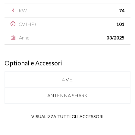
KW
74
CV (HP)
101
Anno
03/2025
Optional e Accessori
4 V.E.
ANTENNA SHARK
APPLE CARPLAY & ANDROID AUTO
VISUALIZZA TUTTI GLI ACCESSORI
BLUETOOTH