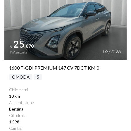
25
.870
€
03/2026
IVA esposta
1600 T-GDI PREMIUM 147 CV 7DCT KM 0
OMODA
5
Chilometri
10 km
Alimentazione
Benzina
Cilindrata
1.598
Cambio