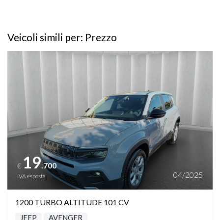
Veicoli simili per: Prezzo
Vedi dettagli
19
.700
€
04/2025
IVA esposta
1200 TURBO ALTITUDE 101 CV
JEEP
AVENGER