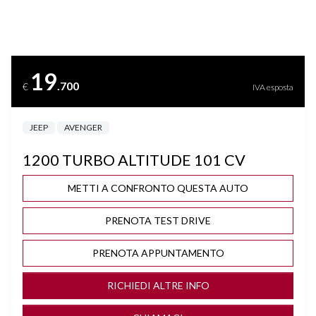
CERCHI "17
CLIMA AUTOMATICO
19
.700
€
IVA esposta
COMPUTER DI BORDO
JEEP
AVENGER
CRUISE CONTROL ADATTIVO
1200 TURBO ALTITUDE 101 CV
DISATTIVAZIONE AIRBAG LATO PASSEGGERO
METTI A CONFRONTO QUESTA AUTO
DRIVE MODE
PRENOTA TEST DRIVE
FARI FULL LED
PRENOTA APPUNTAMENTO
FENDINEBBIA LED
RICHIEDI ALTRE INFO