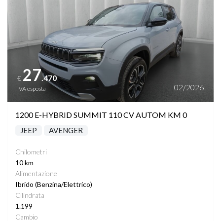
27
.470
€
02/2026
IVA esposta
1200 E-HYBRID SUMMIT 110 CV AUTOM KM 0
JEEP
AVENGER
Chilometri
10 km
Alimentazione
Ibrido (Benzina/Elettrico)
Cilindrata
1.199
Cambio