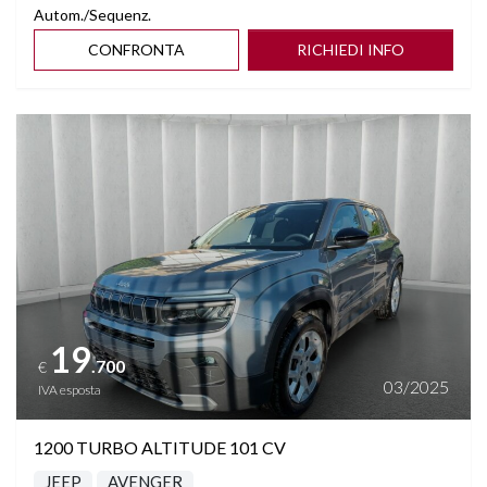
Autom./Sequenz.
CONFRONTA
RICHIEDI INFO
Vedi dettagli
19
.700
€
03/2025
IVA esposta
1200 TURBO ALTITUDE 101 CV
JEEP
AVENGER