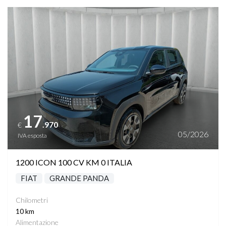
Vedi dettagli
17
.970
€
05/2026
IVA esposta
1200 ICON 100 CV KM 0 ITALIA
FIAT
GRANDE PANDA
Chilometri
10 km
Alimentazione