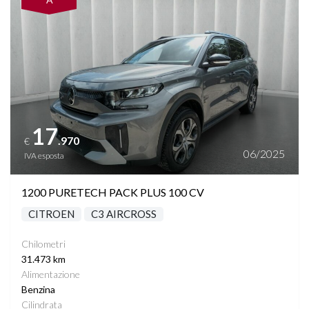
17
.970
€
06/2025
IVA esposta
1200 PURETECH PACK PLUS 100 CV
CITROEN
C3 AIRCROSS
Chilometri
31.473 km
Alimentazione
Benzina
Cilindrata