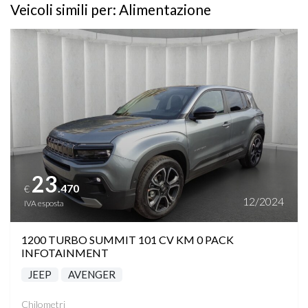
Veicoli simili per: Alimentazione
Vedi dettagli
23
.470
€
12/2024
IVA esposta
1200 TURBO SUMMIT 101 CV KM 0 PACK
INFOTAINMENT
JEEP
AVENGER
Chilometri