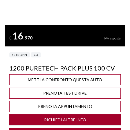
CLIMA
COMPUTER DI BORDO
16
.970
€
IVA esposta
CRUISE CONTROL ADATTIVO
CITROEN
C3
DISATTIVAZIONE AIRBAG LATO PASSEGGERO
1200 PURETECH PACK PLUS 100 CV
FARI LED
METTI A CONFRONTO QUESTA AUTO
INGRESSO USB
PRENOTA TEST DRIVE
ISOFIX
PRENOTA APPUNTAMENTO
LANE ASSIST
RICHIEDI ALTRE INFO