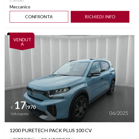
Meccanico
CONFRONTA
RICHIEDI INFO
Vedi dettagli
VENDUT
A
17
.970
€
06/2025
IVA esposta
1200 PURETECH PACK PLUS 100 CV