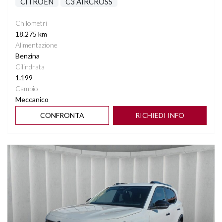
CITROEN
C3 AIRCROSS
Chilometri
18.275 km
Alimentazione
Benzina
Cilindrata
1.199
Cambio
Meccanico
CONFRONTA
RICHIEDI INFO
Vedi dettagli