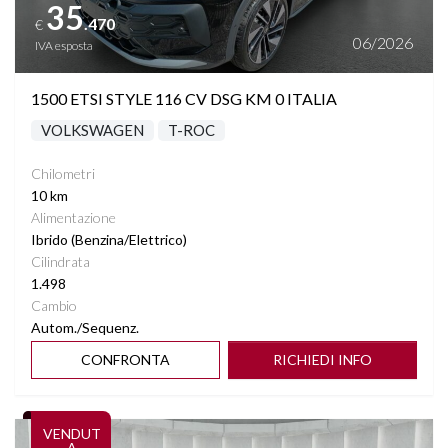
35
.470
€
06/2026
IVA esposta
1500 ETSI STYLE 116 CV DSG KM 0 ITALIA
VOLKSWAGEN
T-ROC
Chilometri
10 km
Alimentazione
Ibrido (Benzina/Elettrico)
Cilindrata
1.498
Cambio
Autom./Sequenz.
CONFRONTA
RICHIEDI INFO
Vedi dettagli
VENDUT
A