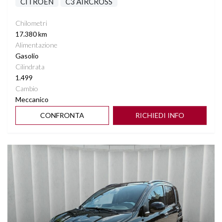
CITROEN
C3 AIRCROSS
Chilometri
17.380 km
Alimentazione
Gasolio
Cilindrata
1.499
Cambio
Meccanico
CONFRONTA
RICHIEDI INFO
Vedi dettagli