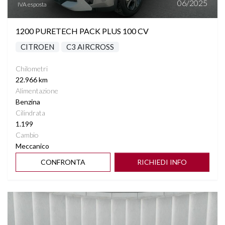
06/2025
IVA esposta
1200 PURETECH PACK PLUS 100 CV
CITROEN
C3 AIRCROSS
Chilometri
22.966 km
Alimentazione
Benzina
Cilindrata
1.199
Cambio
Meccanico
CONFRONTA
RICHIEDI INFO
Vedi dettagli