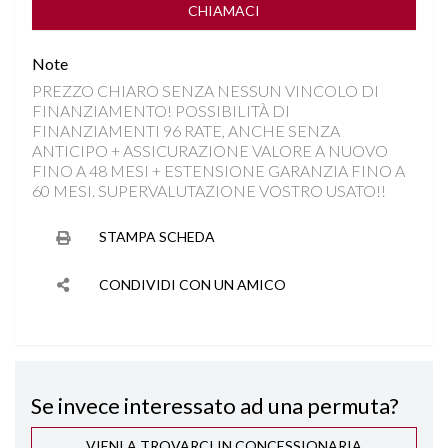
PARKTRONIC
CHIAMACI
Note
RILEVAMENTO SEGNALETICA STRADALE
PREZZO CHIARO SENZA NESSUN VINCOLO DI
FINANZIAMENTO! POSSIBILITÀ DI
SEDILE REGOLABILE IN ALTEZZA
FINANZIAMENTI 96 RATE, ANCHE SENZA
ANTICIPO + ASSICURAZIONE VALORE A NUOVO
SEDILI SDOPPIABILI
FINO A 48 MESI + ESTENSIONE GARANZIA FINO A
60 MESI. SUPERVALUTAZIONE VOSTRO USATO!!
SENSORI LUCI
STAMPA SCHEDA
SENSORI PIOGGIA
CONDIVIDI CON UN AMICO
SPECCHIETTI ELETTRICI RICHIUDIBILI
START&STOP
Se invece interessato ad una permuta?
STEREO CON MONITOR TOUCHSCREEN
VIENI A TROVARCI IN CONCESSIONARIA