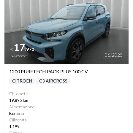
17
.970
€
06/2025
IVA esposta
1200 PURETECH PACK PLUS 100 CV
CITROEN
C3 AIRCROSS
Chilometri
19.895 km
Alimentazione
Benzina
Cilindrata
1.199
Cambio