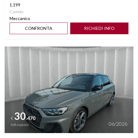
1.199
Cambio
Meccanico
CONFRONTA
RICHIEDI INFO
Vedi dettagli
30
.470
€
06/2026
IVA esposta