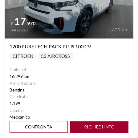
17
.970
€
07/2025
IVA esposta
1200 PURETECH PACK PLUS 100 CV
CITROEN
C3 AIRCROSS
Chilometri
16.299 km
Alimentazione
Benzina
Cilindrata
1.199
Cambio
Meccanico
CONFRONTA
RICHIEDI INFO