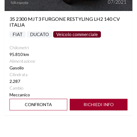
07/2021
IVA esposta
35 2300 MJT3 FURGONE RESTYLING LH2 140 CV
ITALIA
FIAT
DUCATO
Veicolo commerciale
Chilometri
95.810 km
Alimentazione
Gasolio
Cilindrata
2.287
Cambio
Meccanico
CONFRONTA
RICHIEDI INFO