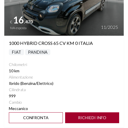
16
.470
€
11/2025
IVA esposta
1000 HYBRID CROSS 65 CV KM 0 ITALIA
FIAT
PANDINA
Chilometri
10 km
Alimentazione
Ibrido (Benzina/Elettrico)
Cilindrata
999
Cambio
Meccanico
CONFRONTA
RICHIEDI INFO