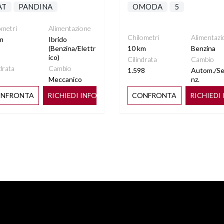
AT
PANDINA
OMODA
5
ometri
Alimentazione
Chilometri
Alimentazi
m
Ibrido
(Benzina/Elettr
10 km
Benzina
ico)
Cilindrata
Cambio
drata
Cambio
1.598
Autom./S
Meccanico
nz.
NFRONTA
RICHIEDI INFO
CONFRONTA
RICHIEDI