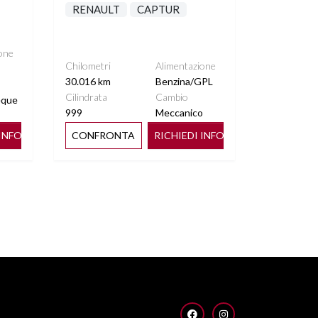
RENAULT
CAPTUR
one
Chilometri
Alimentazione
30.016 km
Benzina/GPL
Cilindrata
Cambio
eque
999
Meccanico
 INFO
CONFRONTA
RICHIEDI INFO
FACEBOOK
INSTAGRAM