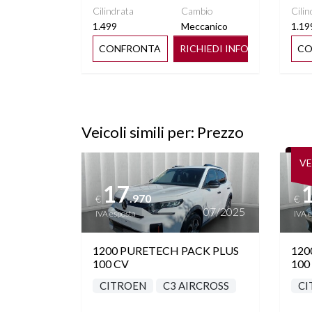
Cilindrata
Cambio
Cilin
1.499
Meccanico
1.19
CONFRONTA
RICHIEDI INFO
CO
Veicoli simili per: Prezzo
Vedi dettagli
Vedi de
V
17
.970
€
€
07/2025
IVA esposta
IVA 
1200 PURETECH PACK PLUS
120
100 CV
100
CITROEN
C3 AIRCROSS
CI