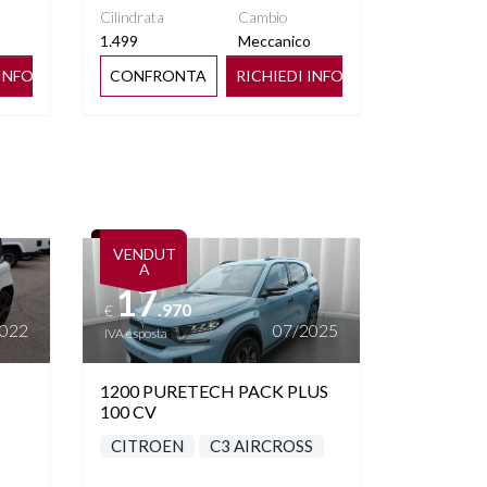
Cilindrata
Cambio
o
1.499
Meccanico
 INFO
CONFRONTA
RICHIEDI INFO
Vedi dettagli
VENDUT
A
17
.970
€
2022
07/2025
IVA esposta
1200 PURETECH PACK PLUS
100 CV
CITROEN
C3 AIRCROSS