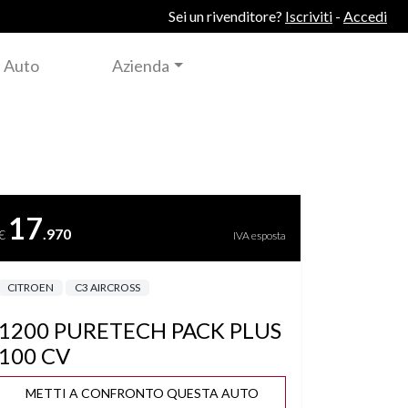
Sei un rivenditore?
Iscriviti
-
Accedi
 Auto
Azienda
17
.970
€
IVA esposta
CITROEN
C3 AIRCROSS
1200 PURETECH PACK PLUS
100 CV
METTI A CONFRONTO QUESTA AUTO