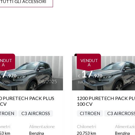
VISUALIZZA TUTTI GLI ACCESSORI
ONTROL ADATTIVO
DISATTIVAZIONE AIRBAG
LATO PASSEGGERO
GRESSO USB
ISOFIX
ARKTRONIC
RILEVAMENTO SEGNALETICA
STRADALE
ttagli
Vedi dettagli
ENDUT
VENDUT
I SDOPPIABILI
SENSORI LUCI
A
A
17
17
.970
.970
€
06/2025
06/
esposta
IVA esposta
IETTI ELETTRICI
START&STOP
CHIUDIBILI
0 PURETECH PACK PLUS
1200 PURETECH PACK PL
 CV
100 CV
U RETROSCHIENALI
TELECAMERA POSTERIORE
SEDILI
TROEN
C3 AIRCROSS
CITROEN
C3 AIRCROS
ometri
Alimentazione
Chilometri
Alimentazi
 MULTIFUNZIONE
53 km
Benzina
20.753 km
Benzina