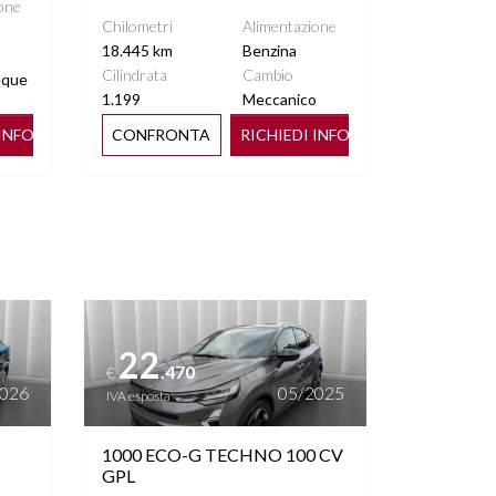
one
Chilometri
Alimentazione
18.445 km
Benzina
Cilindrata
Cambio
eque
1.199
Meccanico
 INFO
CONFRONTA
RICHIEDI INFO
Vedi dettagli
22
.470
€
2026
05/2025
IVA esposta
1000 ECO-G TECHNO 100 CV
GPL