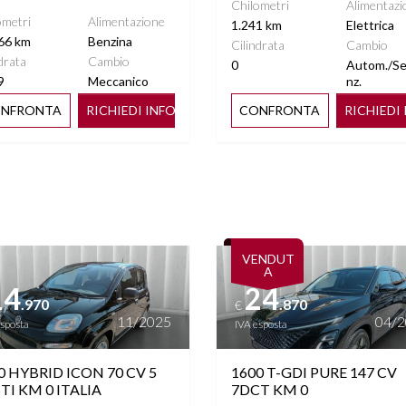
Chilometri
Alimentazi
ometri
Alimentazione
1.241 km
Elettrica
66 km
Benzina
Cilindrata
Cambio
drata
Cambio
0
Autom./S
9
Meccanico
nz.
NFRONTA
RICHIEDI INFO
CONFRONTA
RICHIEDI
ttagli
Vedi dettagli
VENDUT
A
14
24
.970
.870
€
11/2025
04/
esposta
IVA esposta
0 HYBRID ICON 70 CV 5
1600 T-GDI PURE 147 CV
TI KM 0 ITALIA
7DCT KM 0