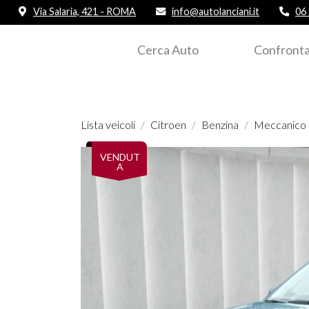
Via Salaria, 421 - ROMA
info@autolanciani.it
06
Cerca Auto
Confronta
Lista veicoli
Citroen
Benzina
Meccanico
VENDUT
A