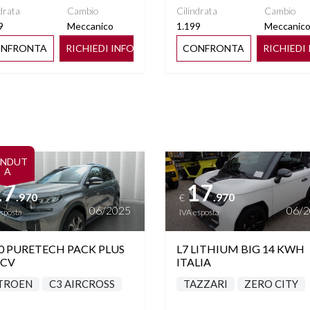
drata
Cambio
Cilindrata
Cambio
9
Meccanico
1.199
Meccanic
NFRONTA
RICHIEDI INFO
CONFRONTA
RICHIEDI
ttagli
Vedi dettagli
ENDUT
A
17
17
.970
.970
€
06/2025
06/
esposta
IVA esposta
0 PURETECH PACK PLUS
L7 LITHIUM BIG 14 KWH
 CV
ITALIA
TROEN
C3 AIRCROSS
TAZZARI
ZERO CITY