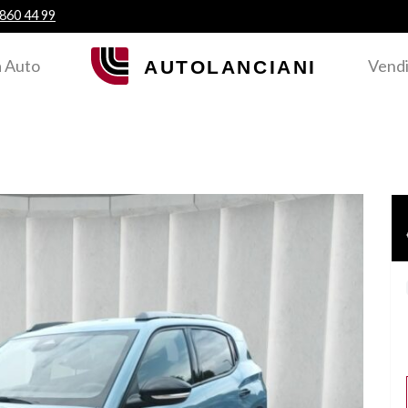
 860 44 99
 Auto
Vendi