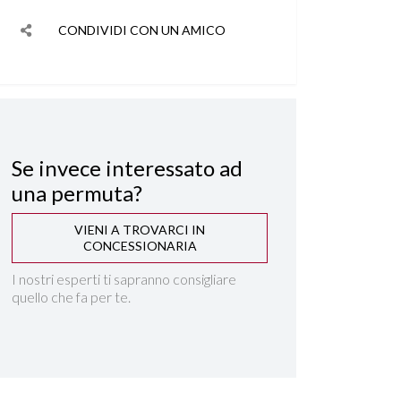
CONDIVIDI CON UN AMICO
Se invece interessato ad
una permuta?
VIENI A TROVARCI IN
CONCESSIONARIA
I nostri esperti ti sapranno consigliare
quello che fa per te.