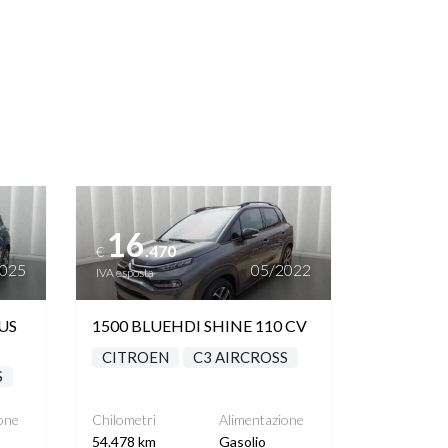
Vedi dettagli
16
.470
€
2025
05/2022
IVA esposta
US
1500 BLUEHDI SHINE 110 CV
CITROEN
C3 AIRCROSS
S
one
Chilometri
Alimentazione
54.478 km
Gasolio