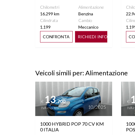
Chilometri
Alimentazione
Chil
16.299 km
Benzina
22.9
Cilindrata
Cambio
Cilin
1.199
Meccanico
1.19
CONFRONTA
RICHIEDI INFO
CO
Veicoli simili per: Alimentazione
Vedi dettagli
Vedi de
13
.700
€
€
10/2025
IVA esposta
IVA 
1000 HYBRID POP 70 CV KM
100
0 ITALIA
POS