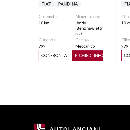
FIAT
PANDINA
FI
Chilometri
Alimentazione
Chil
10 km
Ibrido
10 k
(Benzina/Elettr
ico)
Cilindrata
Cambio
Cilin
999
Meccanico
999
CONFRONTA
RICHIEDI INFO
CO