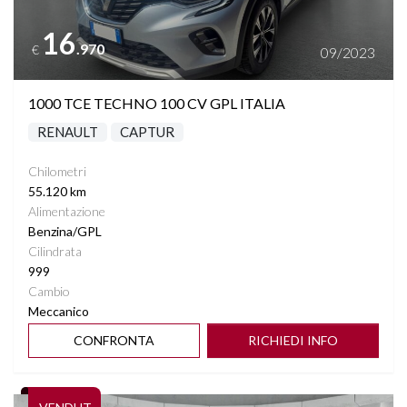
16
.970
€
09/2023
1000 TCE TECHNO 100 CV GPL ITALIA
RENAULT
CAPTUR
Chilometri
55.120 km
Alimentazione
Benzina/GPL
Cilindrata
999
Cambio
Meccanico
CONFRONTA
RICHIEDI INFO
Vedi dettagli