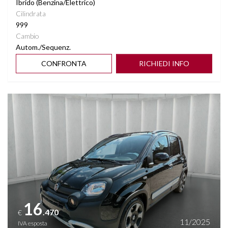
Ibrido (Benzina/Elettrico)
Cilindrata
999
Cambio
Autom./Sequenz.
CONFRONTA
RICHIEDI INFO
Vedi dettagli
16
.470
€
11/2025
IVA esposta