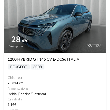
28
.470
€
02/2025
IVA esposta
1200 HYBRID GT 145 CV E-DCS6 ITALIA
PEUGEOT
3008
Chilometri
28.314 km
Alimentazione
Ibrido (Benzina/Elettrico)
Cilindrata
1.199
Cambio