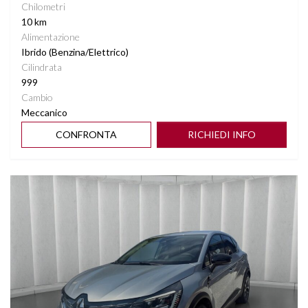
Chilometri
10 km
Alimentazione
Ibrido (Benzina/Elettrico)
Cilindrata
999
Cambio
Meccanico
CONFRONTA
RICHIEDI INFO
Vedi dettagli