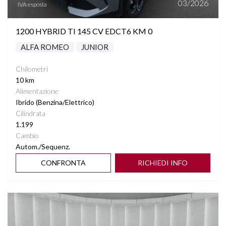
03/2026
IVA esposta
1200 HYBRID TI 145 CV EDCT6 KM 0
ALFA ROMEO
JUNIOR
Chilometri
10 km
Alimentazione
Ibrido (Benzina/Elettrico)
Cilindrata
1.199
Cambio
Autom./Sequenz.
CONFRONTA
RICHIEDI INFO
Vedi dettagli