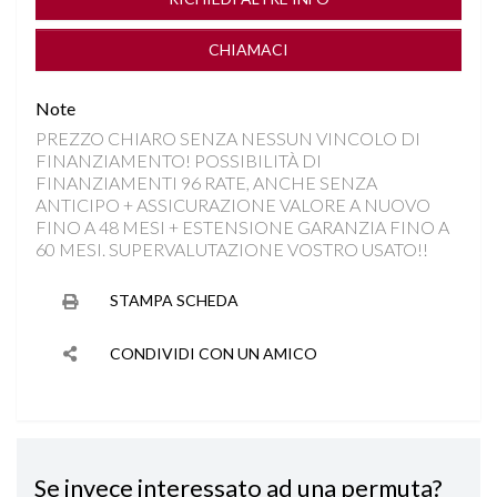
FARI LED
CHIAMACI
FRENATA DI EMERGENZA
Note
PREZZO CHIARO SENZA NESSUN VINCOLO DI
INGRESSO AUDIO/USB
FINANZIAMENTO! POSSIBILITÀ DI
FINANZIAMENTI 96 RATE, ANCHE SENZA
ISOFIX
ANTICIPO + ASSICURAZIONE VALORE A NUOVO
FINO A 48 MESI + ESTENSIONE GARANZIA FINO A
60 MESI. SUPERVALUTAZIONE VOSTRO USATO!!
LANE ASSIST
STAMPA SCHEDA
NAVIGAZIONE
CONDIVIDI CON UN AMICO
PARK ASSIST
PARKTRONIC ANTERIORE E POSTERIORE
Se invece interessato ad una permuta?
RILEVAMENTO SEGNALETICA STRADALE