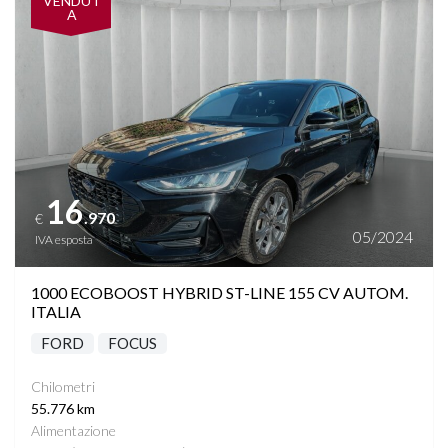
VENDUT
A
16
.970
€
05/2024
IVA esposta
1000 ECOBOOST HYBRID ST-LINE 155 CV AUTOM.
ITALIA
FORD
FOCUS
Chilometri
55.776 km
Alimentazione