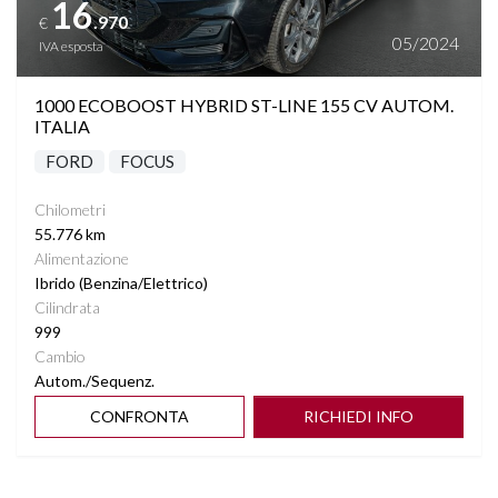
16
.970
€
TASCHE SU RETROSCHIENALI SEDILI
05/2024
IVA esposta
VETRI SCURI
1000 ECOBOOST HYBRID ST-LINE 155 CV AUTOM.
ITALIA
VOLANTE MULTIFUNZIONE
FORD
FOCUS
Chilometri
55.776 km
Alimentazione
Ibrido (Benzina/Elettrico)
Cilindrata
999
Cambio
Autom./Sequenz.
CONFRONTA
RICHIEDI INFO