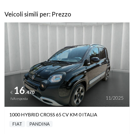
Veicoli simili per: Prezzo
Vedi dettagli
16
.470
€
11/2025
IVA esposta
1000 HYBRID CROSS 65 CV KM 0 ITALIA
FIAT
PANDINA