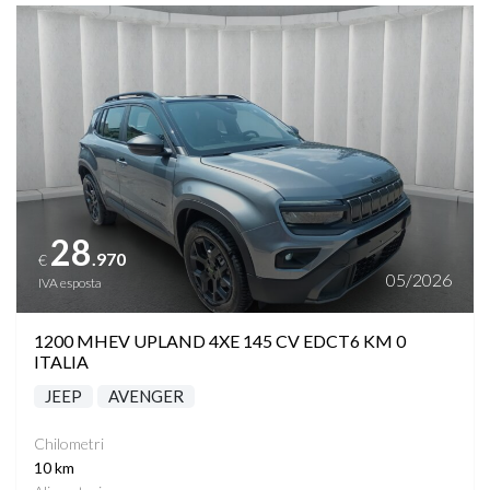
Vedi dettagli
28
.970
€
05/2026
IVA esposta
1200 MHEV UPLAND 4XE 145 CV EDCT6 KM 0
ITALIA
JEEP
AVENGER
Chilometri
10 km