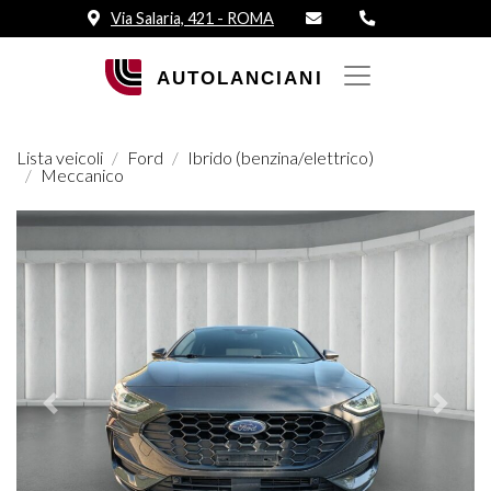
Via Salaria, 421 - ROMA
Lista veicoli
Ford
Ibrido (benzina/elettrico)
Meccanico
Prededente
Succes