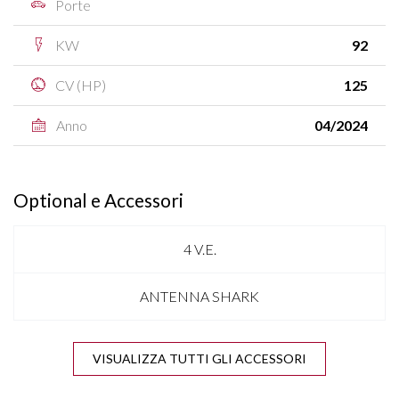
Porte
KW
92
CV (HP)
125
Anno
04/2024
Optional e Accessori
4 V.E.
ANTENNA SHARK
APPLE CARPLAY & ANDROID AUTO
VISUALIZZA TUTTI GLI ACCESSORI
BLUETOOTH