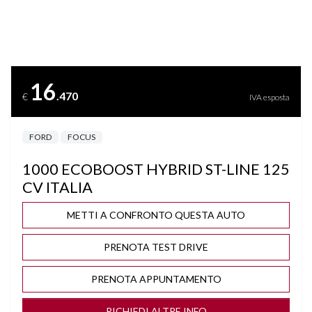
BRACCIOLO
CERCHI "17 BRUNITI
16
.470
€
IVA esposta
CLIMA AUTOMATICO
FORD
FOCUS
COMPUTER DI BORDO
1000 ECOBOOST HYBRID ST-LINE 125
CONTROLLO TRAZIONE
CV ITALIA
CRUISE CONTROL
METTI A CONFRONTO QUESTA AUTO
PRENOTA TEST DRIVE
DISATTIVAZIONE AIRBAG LATO PASSEGGERO
PRENOTA APPUNTAMENTO
DRIVER ALLERT
RICHIEDI ALTRE INFO