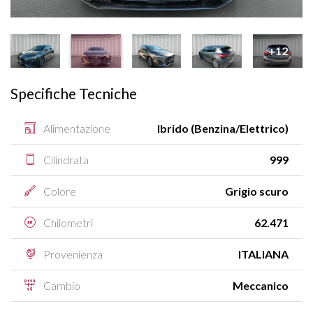
+12
Specifiche Tecniche
Alimentazione
Ibrido (Benzina/Elettrico)
Cilindrata
999
Colore
Grigio scuro
Chilometri
62.471
Provenienza
ITALIANA
Cambio
Meccanico