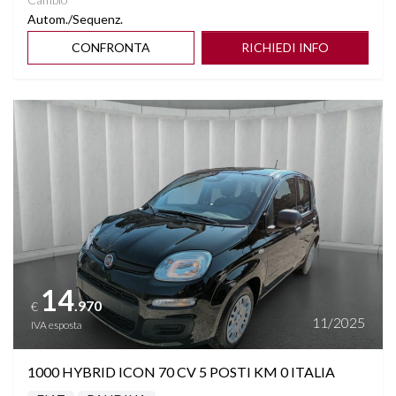
Autom./Sequenz.
CONFRONTA
RICHIEDI INFO
Vedi dettagli
14
.970
€
11/2025
IVA esposta
1000 HYBRID ICON 70 CV 5 POSTI KM 0 ITALIA