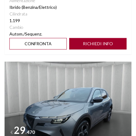
Alimentazione
Ibrido (Benzina/Elettrico)
Cilindrata
1.199
Cambio
Autom./Sequenz.
CONFRONTA
RICHIEDI INFO
Vedi dettagli
29
.470
€