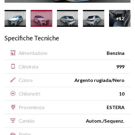
+12
Specifiche Tecniche
Alimentazione
Benzina
Cilindrata
999
Colore
Argento rugiada/Nero
Chilometri
10
Provenienza
ESTERA
Cambio
Autom./Sequenz.
Porte