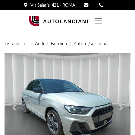
Via Salaria, 421 - ROMA
Lista veicoli
Audi
Benzina
Autom./sequenz.
Prededente
Succes