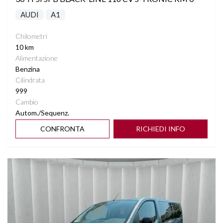
AUDI
A1
Chilometri
10 km
Alimentazione
Benzina
Cilindrata
999
Cambio
Autom./Sequenz.
CONFRONTA
RICHIEDI INFO
Vedi dettagli