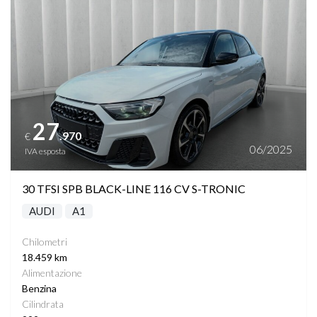
27
.970
€
06/2025
IVA esposta
30 TFSI SPB BLACK-LINE 116 CV S-TRONIC
AUDI
A1
Chilometri
18.459 km
Alimentazione
Benzina
Cilindrata