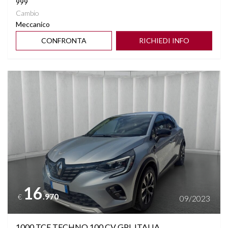
999
Cambio
Meccanico
CONFRONTA
RICHIEDI INFO
Vedi dettagli
16
.970
€
09/2023
1000 TCE TECHNO 100 CV GPL ITALIA