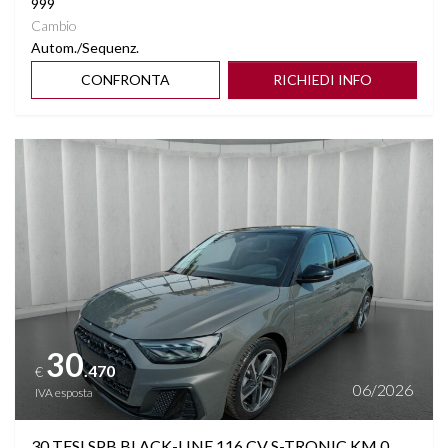
999
Cambio
Autom./Sequenz.
CONFRONTA
RICHIEDI INFO
Vedi dettagli
30
.470
€
06/2026
IVA esposta
30 TFSI SPB BLACK-LINE 116 CV S-TRONIC KM 0