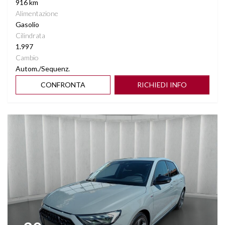
916 km
Alimentazione
Gasolio
Cilindrata
1.997
Cambio
Autom./Sequenz.
CONFRONTA
RICHIEDI INFO
Vedi dettagli