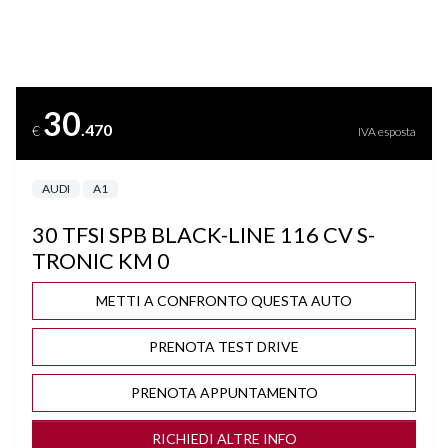
AUDI PRE SENSE
AVVERTIMENTO VELOCITA'
30
.470
€
IVA esposta
BICOLORE
AUDI
A1
BLUETOOTH
30 TFSI SPB BLACK-LINE 116 CV S-
BRACCIOLO
TRONIC KM 0
CAMBIO AUTOMATICO/SEQUENZIALE
METTI A CONFRONTO QUESTA AUTO
PRENOTA TEST DRIVE
CAMBIO F1 AL VOLANTE
PRENOTA APPUNTAMENTO
CERCHI "17
RICHIEDI ALTRE INFO