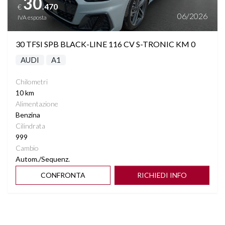
30
.470
€
06/2026
IVA esposta
30 TFSI SPB BLACK-LINE 116 CV S-TRONIC KM 0
AUDI
A1
Chilometri
10 km
Alimentazione
Benzina
Cilindrata
999
Cambio
Autom./Sequenz.
CONFRONTA
RICHIEDI INFO