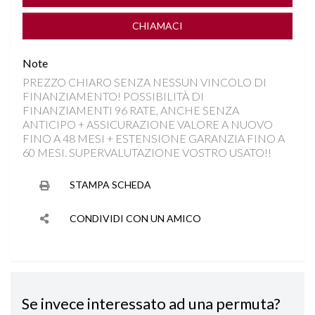
CLIMA AUTOMATICO BIZONA
CHIAMACI
COMPUTER DI BORDO
Note
PREZZO CHIARO SENZA NESSUN VINCOLO DI
CONTROLLO TRAZIONE
FINANZIAMENTO! POSSIBILITÀ DI
FINANZIAMENTI 96 RATE, ANCHE SENZA
CRUISE CONTROL
ANTICIPO + ASSICURAZIONE VALORE A NUOVO
FINO A 48 MESI + ESTENSIONE GARANZIA FINO A
60 MESI. SUPERVALUTAZIONE VOSTRO USATO!!
DISATTIVAZIONE AIRBAG LATO PASSEGGERO
STAMPA SCHEDA
FARI FULL LED
CONDIVIDI CON UN AMICO
INGRESSI USB
ISOFIX
Se invece interessato ad una permuta?
KEYLESS GO