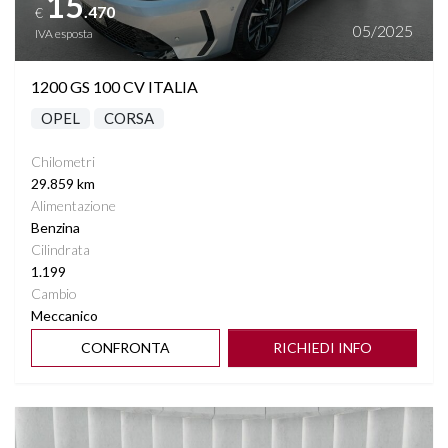
15
.470
€
05/2025
IVA esposta
1200 GS 100 CV ITALIA
OPEL
CORSA
Chilometri
29.859 km
Alimentazione
Benzina
Cilindrata
1.199
Cambio
Meccanico
CONFRONTA
RICHIEDI INFO
Vedi dettagli