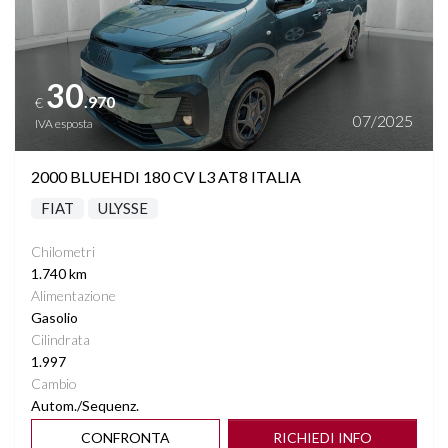
30
.970
€
07/2025
IVA esposta
2000 BLUEHDI 180 CV L3 AT8 ITALIA
FIAT
ULYSSE
Chilometri
1.740 km
Alimentazione
Gasolio
Cilindrata
1.997
Cambio
Autom./Sequenz.
CONFRONTA
RICHIEDI INFO