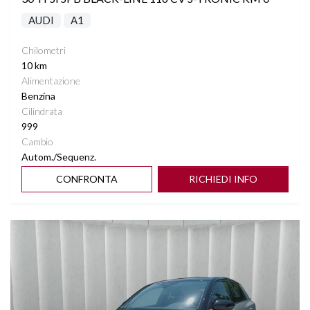
AUDI
A1
Chilometri
10 km
Alimentazione
Benzina
Cilindrata
999
Cambio
Autom./Sequenz.
CONFRONTA
RICHIEDI INFO
Vedi dettagli