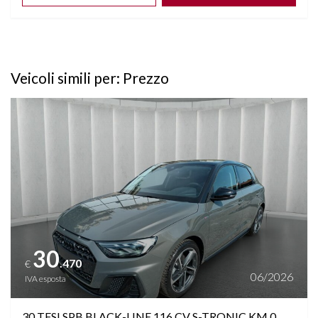
Veicoli simili per: Prezzo
Vedi dettagli
30
.470
€
06/2026
IVA esposta
30 TFSI SPB BLACK-LINE 116 CV S-TRONIC KM 0