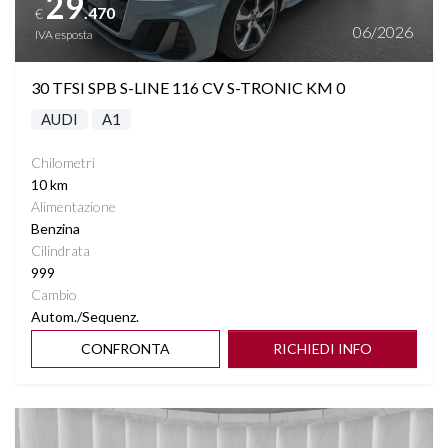
29
.470
€
SENSORI LUCI
06/2026
IVA esposta
SENSORI PIOGGIA
30 TFSI SPB S-LINE 116 CV S-TRONIC KM 0
AUDI
A1
SPECCHIETTI ELETTRICI RICHIUDIBILI
Chilometri
START&STOP
10 km
Alimentazione
STEREO CON MONITOR TOUCHSCREEN
Benzina
Cilindrata
999
TELECAMERA POSTERIORE
Cambio
Autom./Sequenz.
VETRI SCURI
CONFRONTA
RICHIEDI INFO
VIRTUAL COCKPIT
Vedi dettagli
VOLANTE MULTIFUNZIONE