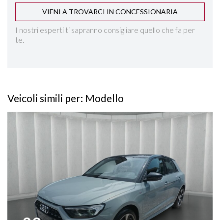
VIENI A TROVARCI IN CONCESSIONARIA
LANE ASSIST
I nostri esperti ti sapranno consigliare quello che fa per
te.
PACK OTTICO NERO
PACK LUCE DIFFUSA
Veicoli simili per: Modello
PARKTRONIC ANTERIORE E POSTERIORE
Vedi dettagli
RILEVAMENTO ATTENZIONE DEL CONDUCENTE
RILEVAMENTO SEGNALETICA STRADALE
SEDILI REGOLABILI IN ALTEZZA
SEDILI SDOPPIABILI