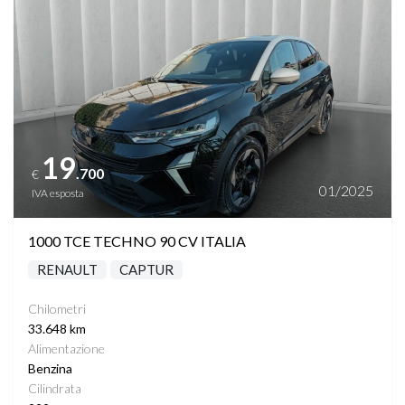
19
.700
€
01/2025
IVA esposta
1000 TCE TECHNO 90 CV ITALIA
RENAULT
CAPTUR
Chilometri
33.648 km
Alimentazione
Benzina
Cilindrata