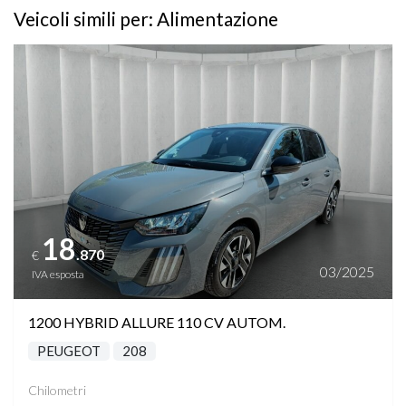
Veicoli simili per: Alimentazione
Vedi dettagli
18
.870
€
03/2025
IVA esposta
1200 HYBRID ALLURE 110 CV AUTOM.
PEUGEOT
208
Chilometri