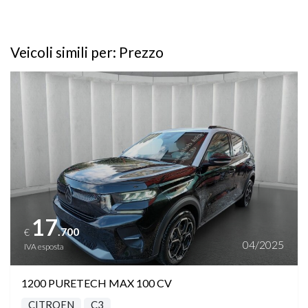
Veicoli simili per: Prezzo
Vedi dettagli
17
.700
€
04/2025
IVA esposta
1200 PURETECH MAX 100 CV
CITROEN
C3