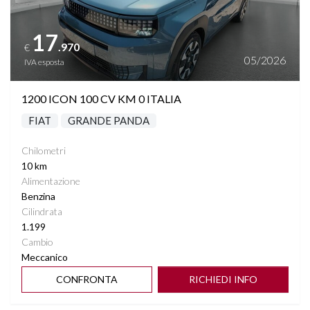
17
.970
€
05/2026
IVA esposta
1200 ICON 100 CV KM 0 ITALIA
FIAT
GRANDE PANDA
Chilometri
10 km
Alimentazione
Benzina
Cilindrata
1.199
Cambio
Meccanico
CONFRONTA
RICHIEDI INFO