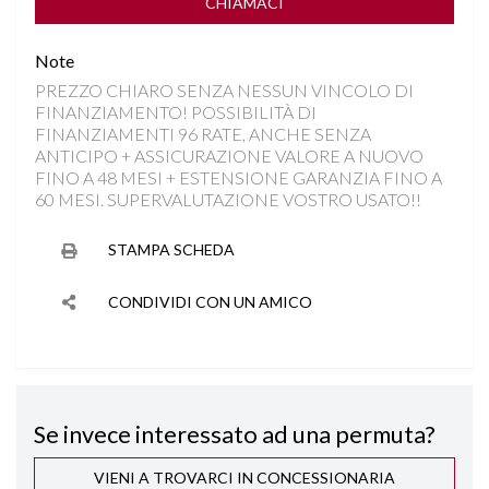
LANE ASSIST
CHIAMACI
Note
PARKTRONIC
PREZZO CHIARO SENZA NESSUN VINCOLO DI
FINANZIAMENTO! POSSIBILITÀ DI
RILEVAMENTO SEGNALETICA STRADALE
FINANZIAMENTI 96 RATE, ANCHE SENZA
ANTICIPO + ASSICURAZIONE VALORE A NUOVO
SEDILE REGOLABILE IN ALTEZZA
FINO A 48 MESI + ESTENSIONE GARANZIA FINO A
60 MESI. SUPERVALUTAZIONE VOSTRO USATO!!
SEDILI SDOPPIABILI
STAMPA SCHEDA
SENSORI LUCI
CONDIVIDI CON UN AMICO
SENSORI PIOGGIA
SPECCHIETTI ELETTRICI RICHIUDIBILI
Se invece interessato ad una permuta?
START&STOP
VIENI A TROVARCI IN CONCESSIONARIA