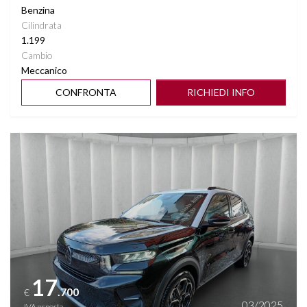
Benzina
Cilindrata
1.199
Cambio
Meccanico
CONFRONTA
RICHIEDI INFO
Vedi dettagli
17
.700
€
03/2025
IVA esposta