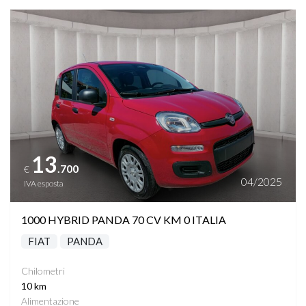
Vedi dettagli
13
.700
€
04/2025
IVA esposta
1000 HYBRID PANDA 70 CV KM 0 ITALIA
FIAT
PANDA
Chilometri
10 km
Alimentazione