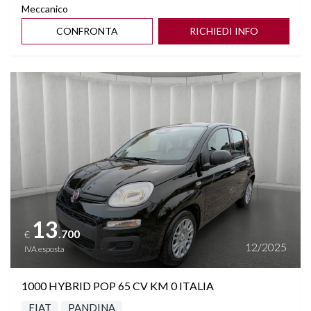
Meccanico
CONFRONTA
RICHIEDI INFO
Vedi dettagli
13
.700
€
12/2025
IVA esposta
1000 HYBRID POP 65 CV KM 0 ITALIA
FIAT
PANDINA