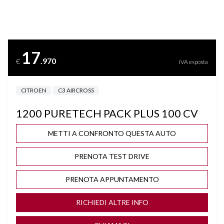
BLUETOOTH
CLIMA AUTOMATICO
17
.970
€
IVA esposta
COMPUTER DI BORDO
CITROEN
C3 AIRCROSS
CRUISE CONTROL ADATTIVO
1200 PURETECH PACK PLUS 100 CV
DISATTIVAZIONE AIRBAG LATO PASSEGGERO
METTI A CONFRONTO QUESTA AUTO
FARI LED
PRENOTA TEST DRIVE
INGRESSO USB
PRENOTA APPUNTAMENTO
ISOFIX
RICHIEDI ALTRE INFO