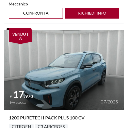
Meccanico
CONFRONTA
RICHIEDI INFO
Vedi dettagli
VENDUT
A
17
.970
€
07/2025
IVA esposta
1200 PURETECH PACK PLUS 100 CV
CITROEN
C3 AIRCROSS