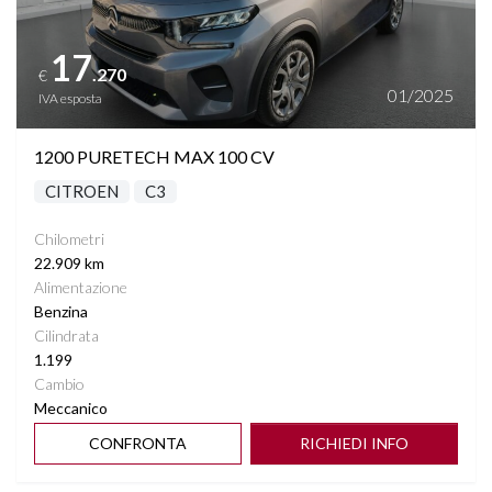
17
.270
€
01/2025
IVA esposta
1200 PURETECH MAX 100 CV
CITROEN
C3
Chilometri
22.909 km
Alimentazione
Benzina
Cilindrata
1.199
Cambio
Meccanico
CONFRONTA
RICHIEDI INFO