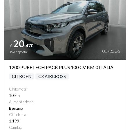
20
.470
€
05/2026
IVA esposta
1200 PURETECH PACK PLUS 100 CV KM 0 ITALIA
CITROEN
C3 AIRCROSS
Chilometri
10 km
Alimentazione
Benzina
Cilindrata
1.199
Cambio