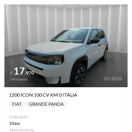
Vedi dettagli
17
.970
€
05/2026
IVA esposta
1200 ICON 100 CV KM 0 ITALIA
FIAT
GRANDE PANDA
Chilometri
10 km
Alimentazione