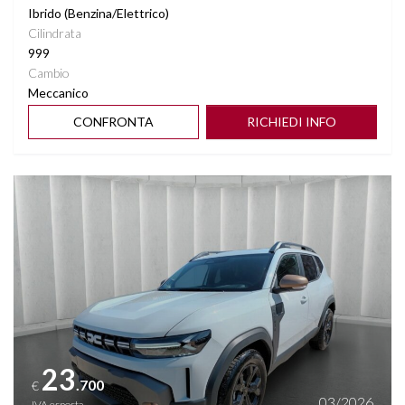
Ibrido (Benzina/Elettrico)
Cilindrata
999
Cambio
Meccanico
CONFRONTA
RICHIEDI INFO
Vedi dettagli
23
.700
€
03/2026
IVA esposta