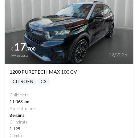
17
.700
€
02/2025
IVA esposta
1200 PURETECH MAX 100 CV
CITROEN
C3
Chilometri
11.063 km
Alimentazione
Benzina
Cilindrata
1.199
Cambio