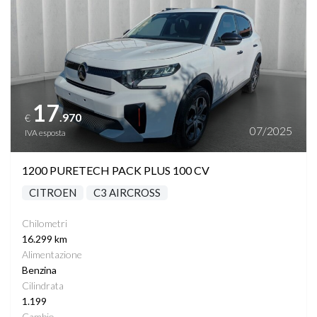
17
.970
€
07/2025
IVA esposta
1200 PURETECH PACK PLUS 100 CV
CITROEN
C3 AIRCROSS
Chilometri
16.299 km
Alimentazione
Benzina
Cilindrata
1.199
Cambio