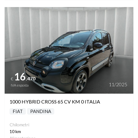
Vedi dettagli
16
.470
€
11/2025
IVA esposta
1000 HYBRID CROSS 65 CV KM 0 ITALIA
FIAT
PANDINA
Chilometri
10 km