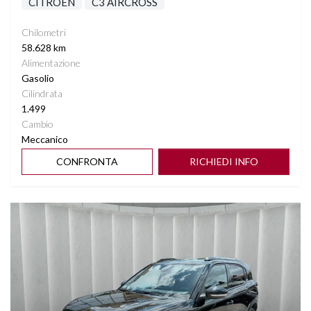
CITROEN
C3 AIRCROSS
Chilometri
58.628 km
Alimentazione
Gasolio
Cilindrata
1.499
Cambio
Meccanico
CONFRONTA
RICHIEDI INFO
Vedi dettagli