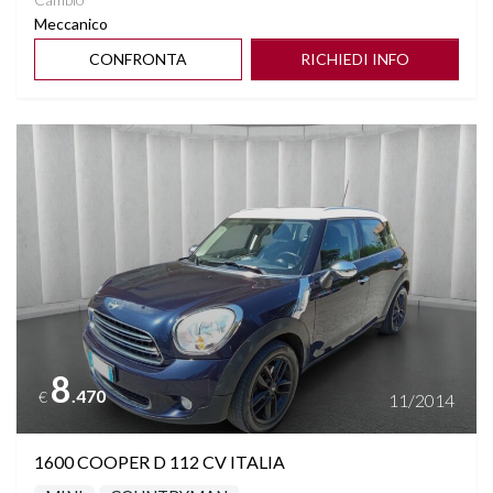
Meccanico
CONFRONTA
RICHIEDI INFO
Vedi dettagli
8
.470
€
11/2014
1600 COOPER D 112 CV ITALIA