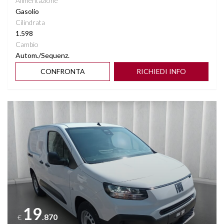
Alimentazione
Gasolio
Cilindrata
1.598
Cambio
Autom./Sequenz.
CONFRONTA
RICHIEDI INFO
Vedi dettagli
19
.870
€