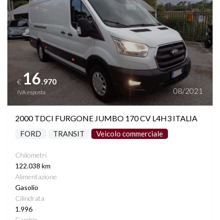
16
.970
€
08/2021
IVA esposta
2000 TDCI FURGONE JUMBO 170 CV L4H3 ITALIA
FORD
TRANSIT
Veicolo commerciale
Chilometri
122.038 km
Alimentazione
Gasolio
Cilindrata
1.996
Cambio