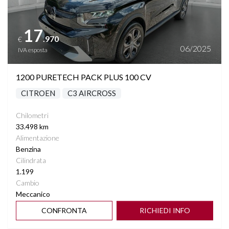
17
.970
€
06/2025
IVA esposta
1200 PURETECH PACK PLUS 100 CV
CITROEN
C3 AIRCROSS
Chilometri
33.498 km
Alimentazione
Benzina
Cilindrata
1.199
Cambio
Meccanico
CONFRONTA
RICHIEDI INFO