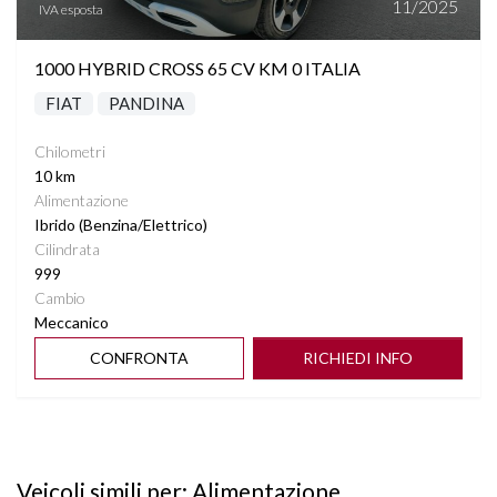
11/2025
IVA esposta
1000 HYBRID CROSS 65 CV KM 0 ITALIA
FIAT
PANDINA
Chilometri
10 km
Alimentazione
Ibrido (Benzina/Elettrico)
Cilindrata
999
Cambio
Meccanico
CONFRONTA
RICHIEDI INFO
Veicoli simili per: Alimentazione