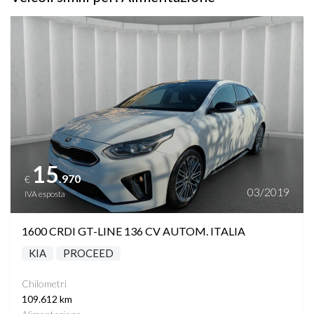
Vedi dettagli
15
.970
€
03/2019
IVA esposta
1600 CRDI GT-LINE 136 CV AUTOM. ITALIA
KIA
PROCEED
Chilometri
109.612 km