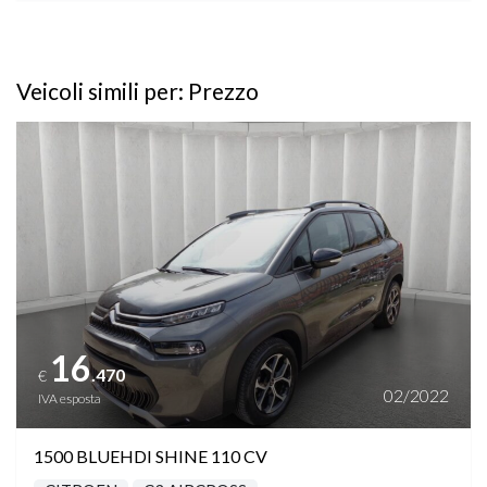
Veicoli simili per: Prezzo
Vedi dettagli
16
.470
€
02/2022
IVA esposta
1500 BLUEHDI SHINE 110 CV