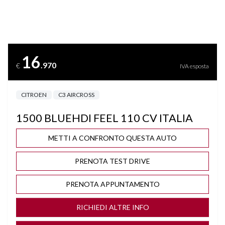
CLIMA AUTOMATICO
COMPUTER DI BORDO
16
.970
€
IVA esposta
CRUISE CONTROL
CITROEN
C3 AIRCROSS
DISATTIVAZIONE AIRBAG LATO PASSEGGERO
1500 BLUEHDI FEEL 110 CV ITALIA
FARI LED
METTI A CONFRONTO QUESTA AUTO
FENDINEBBIA
PRENOTA TEST DRIVE
INGRESSO USB
PRENOTA APPUNTAMENTO
ISOFIX
RICHIEDI ALTRE INFO