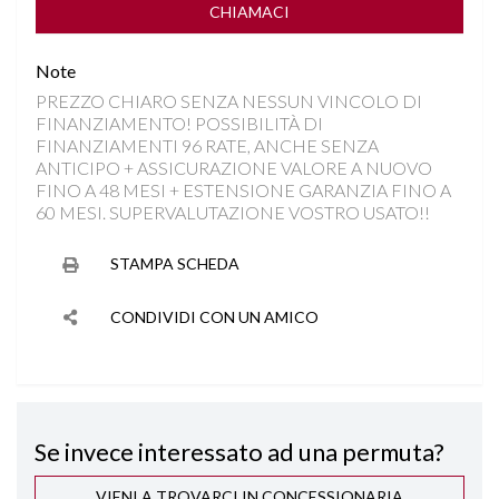
LANE ASSIST
CHIAMACI
Note
RILEVAMENTO ATTENZIONE DEL CONDUCENTE
PREZZO CHIARO SENZA NESSUN VINCOLO DI
FINANZIAMENTO! POSSIBILITÀ DI
SEDILE REGOLABILE IN ALTEZZA
FINANZIAMENTI 96 RATE, ANCHE SENZA
ANTICIPO + ASSICURAZIONE VALORE A NUOVO
SEDILI SDOPPIABILI
FINO A 48 MESI + ESTENSIONE GARANZIA FINO A
60 MESI. SUPERVALUTAZIONE VOSTRO USATO!!
SENSORI LUCI
STAMPA SCHEDA
SPECCHIETTI ELETTRICI RICHIUDIBILI
CONDIVIDI CON UN AMICO
START&STOP
STEREO CON MONITOR TOUCHSCREEN
Se invece interessato ad una permuta?
VETRI SCURI
VIENI A TROVARCI IN CONCESSIONARIA