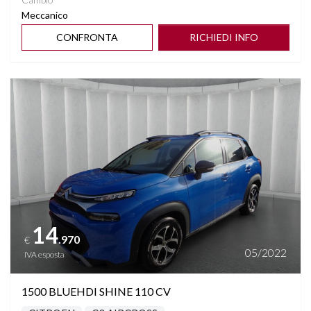
Meccanico
CONFRONTA
RICHIEDI INFO
Vedi dettagli
14
.970
€
05/2022
IVA esposta
1500 BLUEHDI SHINE 110 CV