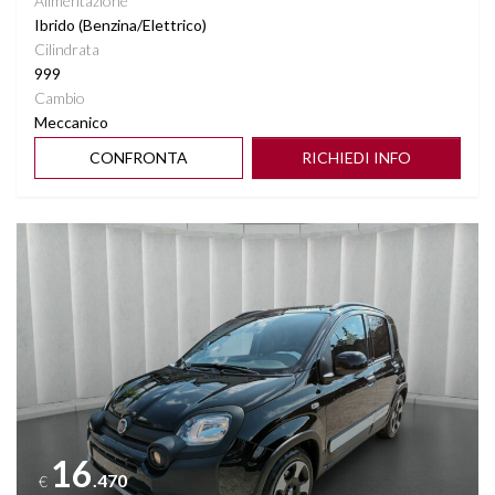
Alimentazione
Ibrido (Benzina/Elettrico)
Cilindrata
999
Cambio
Meccanico
CONFRONTA
RICHIEDI INFO
Vedi dettagli
16
.470
€