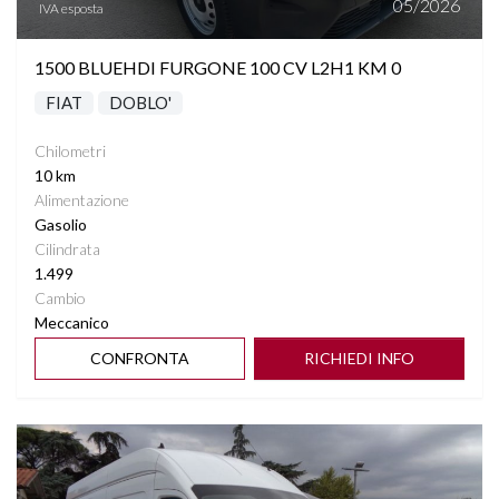
05/2026
IVA esposta
1500 BLUEHDI FURGONE 100 CV L2H1 KM 0
FIAT
DOBLO'
Chilometri
10 km
Alimentazione
Gasolio
Cilindrata
1.499
Cambio
Meccanico
CONFRONTA
RICHIEDI INFO
Vedi dettagli