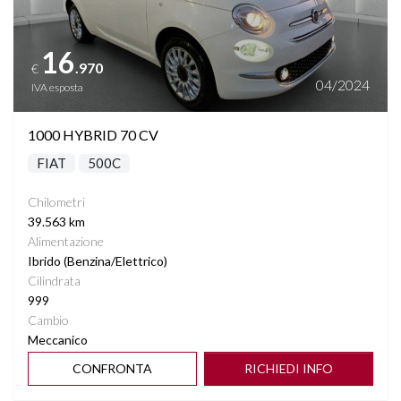
16
.970
€
04/2024
IVA esposta
1000 HYBRID 70 CV
FIAT
500C
Chilometri
39.563 km
Alimentazione
Ibrido (Benzina/Elettrico)
Cilindrata
999
Cambio
Meccanico
CONFRONTA
RICHIEDI INFO