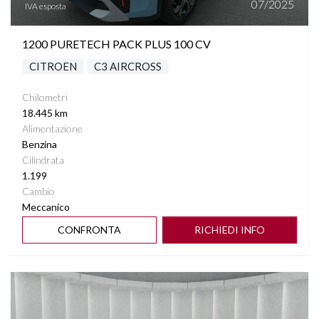
07/2025
IVA esposta
1200 PURETECH PACK PLUS 100 CV
CITROEN
C3 AIRCROSS
Chilometri
18.445 km
Alimentazione
Benzina
Cilindrata
1.199
Cambio
Meccanico
CONFRONTA
RICHIEDI INFO
Vedi dettagli