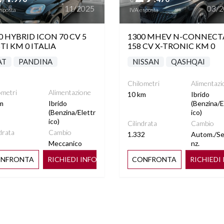
11/2025
03/
esposta
IVA esposta
0 HYBRID ICON 70 CV 5
1300 MHEV N-CONNECT
TI KM 0 ITALIA
158 CV X-TRONIC KM 0
AT
PANDINA
NISSAN
QASHQAI
Chilometri
Alimentazi
ometri
Alimentazione
10 km
Ibrido
m
Ibrido
(Benzina/E
(Benzina/Elettr
ico)
ico)
Cilindrata
Cambio
drata
Cambio
1.332
Autom./S
Meccanico
nz.
NFRONTA
RICHIEDI INFO
CONFRONTA
RICHIEDI