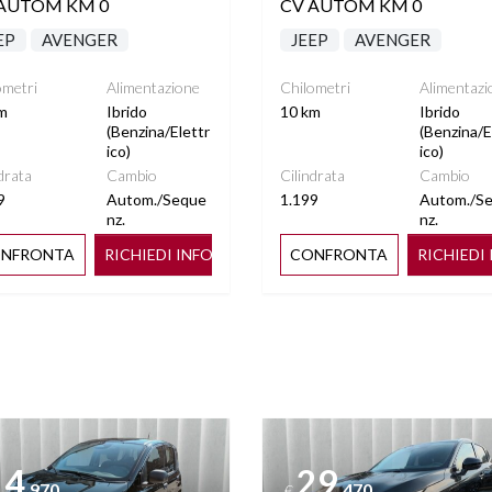
AUTOM KM 0
CV AUTOM KM 0
EP
AVENGER
JEEP
AVENGER
ometri
Alimentazione
Chilometri
Alimentazi
m
Ibrido
10 km
Ibrido
(Benzina/Elettr
(Benzina/E
ico)
ico)
drata
Cambio
Cilindrata
Cambio
9
Autom./Seque
1.199
Autom./S
nz.
nz.
NFRONTA
RICHIEDI INFO
CONFRONTA
RICHIEDI
ttagli
Vedi dettagli
14
29
.970
.470
€