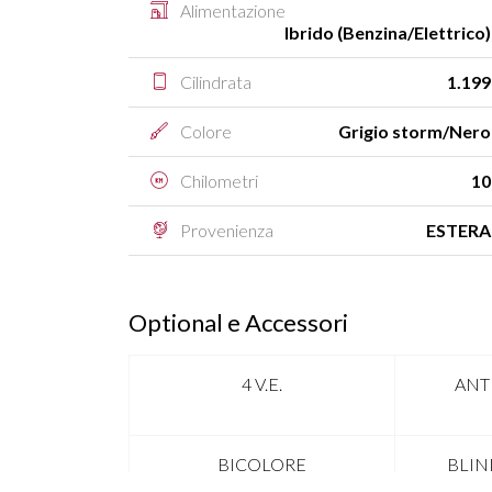
Alimentazione
Ibrido (Benzina/Elettrico)
Cilindrata
1.199
Colore
Grigio storm/Nero
Chilometri
10
Provenienza
ESTERA
Optional e Accessori
4 V.E.
ANT
BICOLORE
BLIN