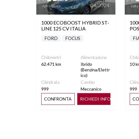
04/2024
IVA esposta
IVA 
1000 ECOBOOST HYBRID ST-
100
LINE 125 CV ITALIA
POS
FORD
FOCUS
FI
Chilometri
Alimentazione
Chil
62.471 km
Ibrido
10 k
(Benzina/Elettr
ico)
Cilindrata
Cambio
Cilin
999
Meccanico
999
CONFRONTA
RICHIEDI INFO
CO