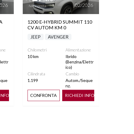
2026
02/2026
IVA esposta
A
1200 E-HYBRID SUMMIT 110
CV AUTOM KM 0
JEEP
AVENGER
one
Chilometri
Alimentazione
10 km
Ibrido
lettr
(Benzina/Elettr
ico)
Cilindrata
Cambio
eque
1.199
Autom./Seque
nz.
 INFO
CONFRONTA
RICHIEDI INFO