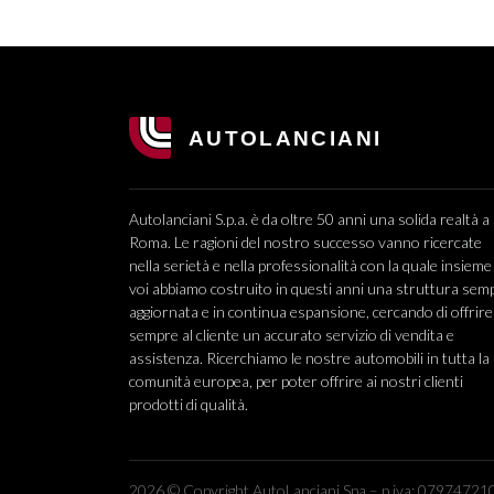
Autolanciani S.p.a. è da oltre 50 anni una solida realtà a
Roma. Le ragioni del nostro successo vanno ricercate
nella serietà e nella professionalità con la quale insieme
voi abbiamo costruito in questi anni una struttura sem
aggiornata e in continua espansione, cercando di offrire
sempre al cliente un accurato servizio di vendita e
assistenza. Ricerchiamo le nostre automobili in tutta la
comunità europea, per poter offrire ai nostri clienti
prodotti di qualità.
2026 © Copyright AutoLanciani Spa – p.iva: 079747210