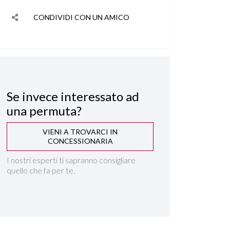
CONDIVIDI CON UN AMICO
Se invece interessato ad
una permuta?
VIENI A TROVARCI IN
CONCESSIONARIA
I nostri esperti ti sapranno consigliare
quello che fa per te.