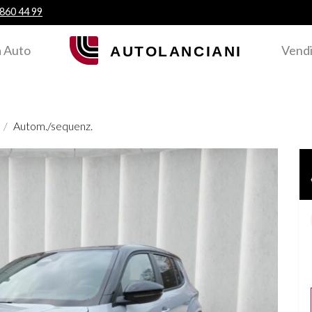
 860 44 99
 Auto
Vendi
Autom./sequenz.