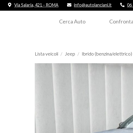
Via Salaria, 421 - ROMA
info@autolanciani.it
06
Cerca Auto
Confronta
Lista veicoli
Jeep
Ibrido (benzina/elettrico)