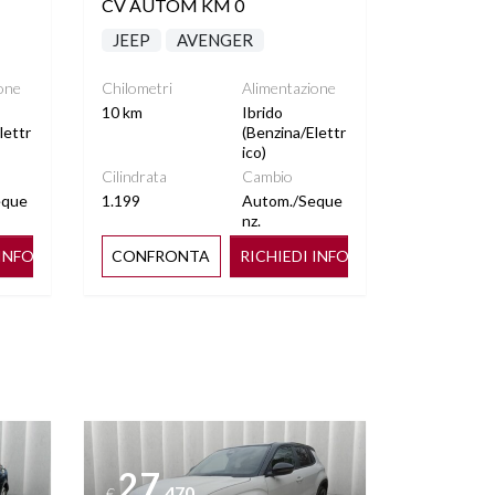
CV AUTOM KM 0
JEEP
AVENGER
one
Chilometri
Alimentazione
10 km
Ibrido
lettr
(Benzina/Elettr
ico)
Cilindrata
Cambio
eque
1.199
Autom./Seque
nz.
 INFO
CONFRONTA
RICHIEDI INFO
Vedi dettagli
27
.470
€