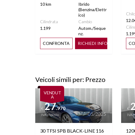
RILEVAMENTO ATTENZIONE
RILEVAME
10 km
Ibrido
DEL CONDUCENTE
(Benzina/Elettr
Chil
ico)
12.0
Cilindrata
Cambio
SEDILI RISCALDABILI
SEDIL
Cilin
1.199
Autom./Seque
nz.
1.19
SENSORI PIOGGIA
SPECCH
CONFRONTA
RICHIEDI INFO
CO
RI
START&STOP
STERE
TO
Veicoli simili per: Prezzo
TASCHE SU RETROSCHIENALI
TELECAM
Vedi dettagli
Vedi de
SEDILI
VENDUT
A
27
VIRTUAL COCKPIT
VOLANTE
.970
€
€
05/2025
IVA esposta
IVA 
30 TFSI SPB BLACK-LINE 116
120