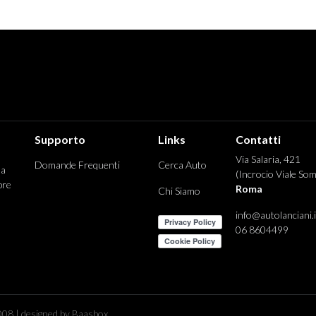
Supporto
Links
Contatti
Via Salaria, 421
Domande Frequenti
Cerca Auto
 a
(Incrocio Viale Som
pre
Roma
Chi Siamo
info@autolanciani.i
06 8604499
08 | designed by Baasbox.