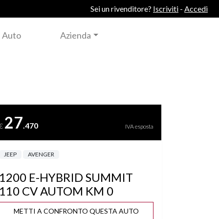
Sei un rivenditore?
Iscriviti
-
Accedi
 Auto
Azienda
27
.470
€
IVA esposta
JEEP
AVENGER
1200 E-HYBRID SUMMIT
110 CV AUTOM KM 0
METTI A CONFRONTO QUESTA AUTO