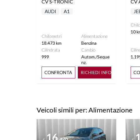
CV S-TRONIC
CV 
AUDI
A1
JE
Chil
10 k
Chilometri
Alimentazione
18.473 km
Benzina
Cilindrata
Cambio
Cilin
999
Autom./Seque
1.19
nz.
CONFRONTA
RICHIEDI INFO
CO
Veicoli simili per: Alimentazione
Vedi dettagli
Vedi de
16
.470
€
€