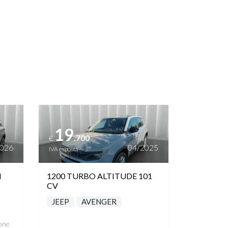
Vedi dettagli
19
.700
€
2026
04/2025
IVA esposta
M
1200 TURBO ALTITUDE 101
CV
JEEP
AVENGER
one