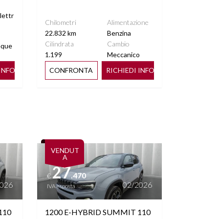
lettr
Chilometri
Alimentazione
22.832 km
Benzina
Cilindrata
Cambio
eque
1.199
Meccanico
 INFO
CONFRONTA
RICHIEDI INFO
Vedi dettagli
VENDUT
A
27
.470
€
2026
02/2026
IVA esposta
110
1200 E-HYBRID SUMMIT 110