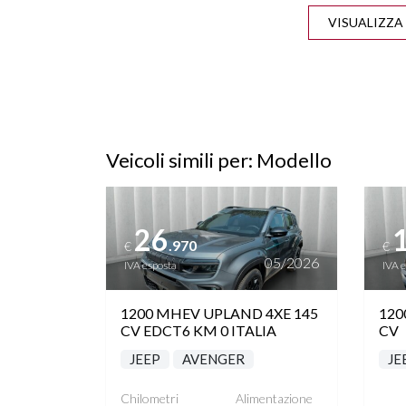
BRACCIOLO
AUTOMAT
CERCHI "18
CLIM
CONTROLLO TRAZIONE
CRU
Veicoli simili per: Modello
Vedi dettagli
Vedi de
DRIVE MODE
FA
26
.970
€
€
FRENATA DI EMERGENZA
HILL D
05/2026
IVA esposta
IVA 
INGRESSO USB POSTERIORE
INTE
1200 MHEV UPLAND 4XE 145
120
CV EDCT6 KM 0 ITALIA
CV
LANE ASSIST
PA
JEEP
AVENGER
JE
Chilometri
Alimentazione