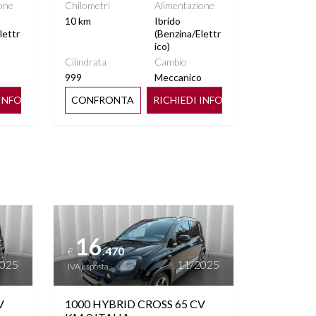
one
Chilometri
Alimentazione
10 km
Ibrido
lettr
(Benzina/Elettr
ico)
Cilindrata
Cambio
o
999
Meccanico
 INFO
CONFRONTA
RICHIEDI INFO
Vedi dettagli
16
.470
€
2025
11/2025
IVA esposta
V
1000 HYBRID CROSS 65 CV