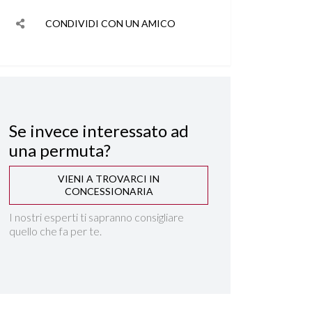
CONDIVIDI CON UN AMICO
Se invece interessato ad
una permuta?
VIENI A TROVARCI IN
CONCESSIONARIA
I nostri esperti ti sapranno consigliare
quello che fa per te.