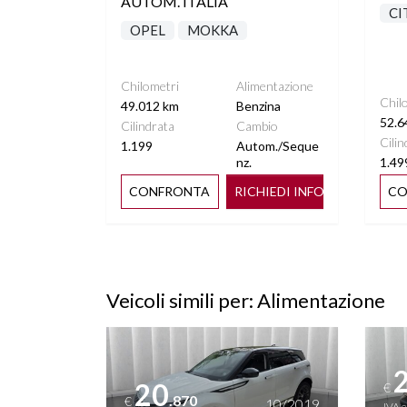
AUTOM. ITALIA
CI
OPEL
MOKKA
Chilometri
Alimentazione
Chil
49.012 km
Benzina
52.6
Cilindrata
Cambio
Cilin
1.199
Autom./Seque
nz.
1.49
CONFRONTA
RICHIEDI INFO
CO
Veicoli simili per: Alimentazione
Vedi dettagli
Vedi de
20
€
.870
€
10/2019
IVA 