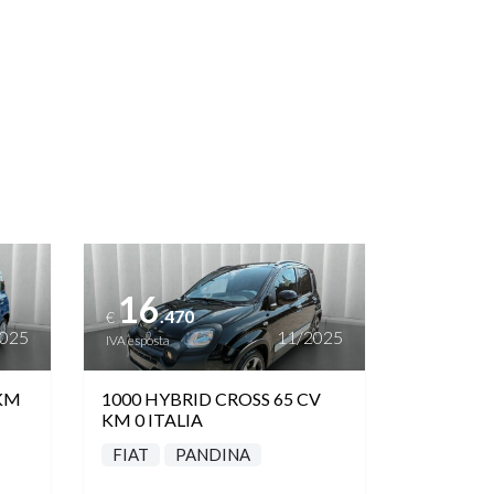
Vedi dettagli
16
.470
€
2025
11/2025
IVA esposta
 KM
1000 HYBRID CROSS 65 CV
KM 0 ITALIA
FIAT
PANDINA