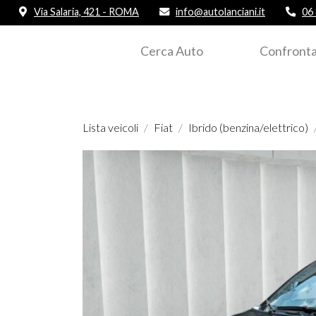
Via Salaria, 421 - ROMA
info@autolanciani.it
06
Cerca Auto
Confronta
Lista veicoli
Fiat
Ibrido (benzina/elettrico)