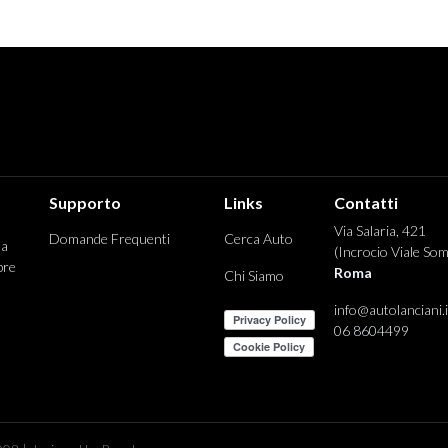
Supporto
Links
Contatti
Via Salaria, 421
Domande Frequenti
Cerca Auto
 a
(Incrocio Viale Som
pre
Roma
Chi Siamo
info@autolanciani.i
06 8604499