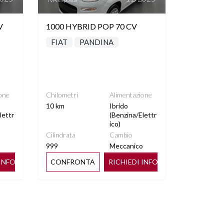
V
1000 HYBRID POP 70 CV
FIAT
PANDINA
one
Chilometri
Alimentazione
10 km
Ibrido
lettr
(Benzina/Elettr
ico)
Cilindrata
Cambio
o
999
Meccanico
 INFO
CONFRONTA
RICHIEDI INFO