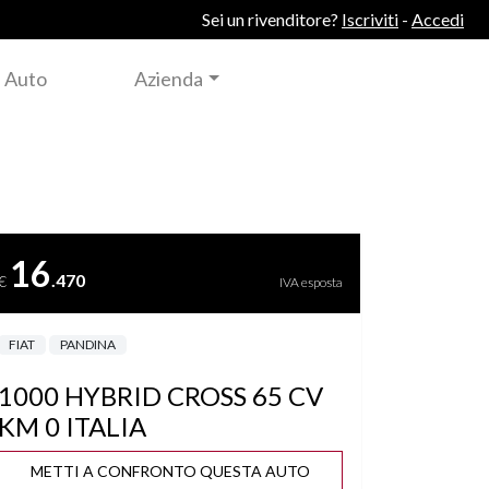
Sei un rivenditore?
Iscriviti
-
Accedi
 Auto
Azienda
16
.470
€
IVA esposta
FIAT
PANDINA
1000 HYBRID CROSS 65 CV
KM 0 ITALIA
METTI A CONFRONTO QUESTA AUTO