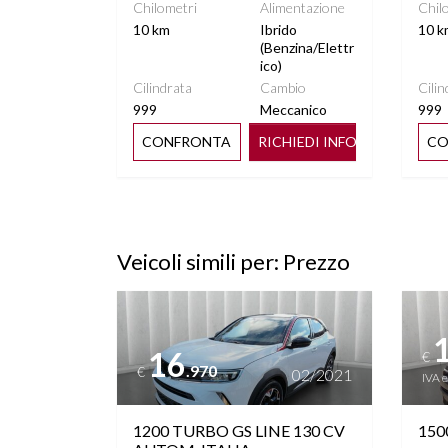
Chilometri
Alimentazione
Chil
10 km
Ibrido
10 k
(Benzina/Elettr
ico)
Cilindrata
Cambio
Cilin
999
Meccanico
999
CONFRONTA
RICHIEDI INFO
CO
Veicoli simili per: Prezzo
Vedi dettagli
Vedi de
16
€
.970
€
02/2021
IVA 
1200 TURBO GS LINE 130 CV
150