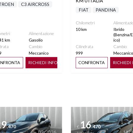
KM 0 ITALIA
TROEN
C3 AIRCROSS
FIAT
PANDINA
Chilometri
Alimentazi
10 km
Ibrido
ometri
Alimentazione
(Benzina/E
41 km
Gasolio
ico)
drata
Cambio
Cilindrata
Cambio
9
Meccanico
999
Meccanic
NFRONTA
RICHIEDI INFO
CONFRONTA
RICHIEDI
ttagli
Vedi dettagli
29
16
.470
.470
€
03/2026
11/
esposta
IVA esposta