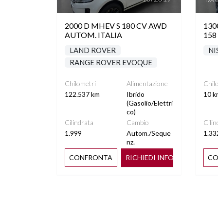
2000 D MHEV S 180 CV AWD
13
AUTOM. ITALIA
158
LAND ROVER
NI
RANGE ROVER EVOQUE
Chilometri
Alimentazione
Chil
122.537 km
Ibrido
10 k
(Gasolio/Elettri
co)
Cilindrata
Cambio
Cilin
1.999
Autom./Seque
1.33
nz.
CONFRONTA
RICHIEDI INFO
CO