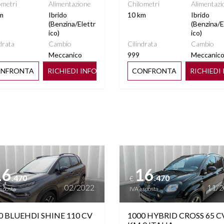
ometri
Alimentazione
Chilometri
Alimentazi
m
Ibrido
10 km
Ibrido
(Benzina/Elettr
(Benzina/E
ico)
ico)
drata
Cambio
Cilindrata
Cambio
Meccanico
999
Meccanic
NFRONTA
RICHIEDI INFO
CONFRONTA
RICHIEDI
ttagli
Vedi dettagli
16
16
.470
.470
€
02/2022
11/
esposta
IVA esposta
0 BLUEHDI SHINE 110 CV
1000 HYBRID CROSS 65 C