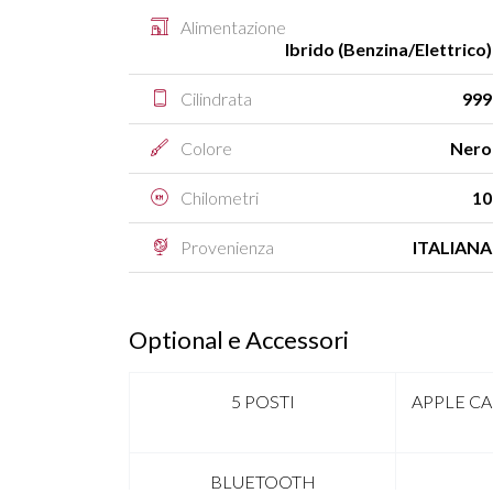
Alimentazione
Ibrido (Benzina/Elettrico)
Cilindrata
999
Colore
Nero
Chilometri
10
Provenienza
ITALIANA
Optional e Accessori
5 POSTI
APPLE C
BLUETOOTH