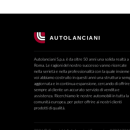
Autolanciani S.p.a. è da oltre 50 anni una solida realtà a
Roma. Le ragioni del nostro successo vanno ricercate
nella serietà e nella professionalità con la quale insieme
voi abbiamo costruito in questi anni una struttura sem
aggiornata e in continua espansione, cercando di offrire
sempre al cliente un accurato servizio di vendita e
assistenza. Ricerchiamo le nostre automobili in tutta la
comunità europea, per poter offrire ai nostri clienti
prodotti di qualità.