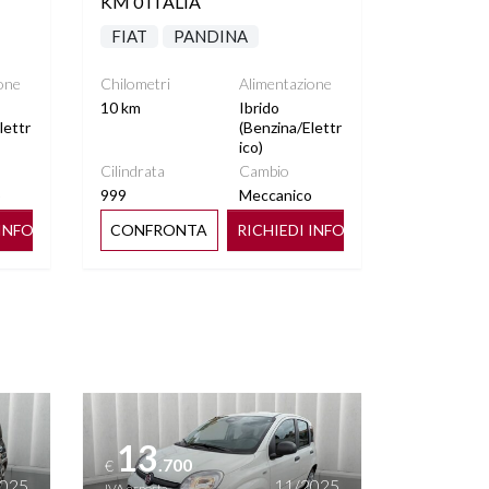
KM 0 ITALIA
FIAT
PANDINA
one
Chilometri
Alimentazione
10 km
Ibrido
lettr
(Benzina/Elettr
ico)
Cilindrata
Cambio
o
999
Meccanico
 INFO
CONFRONTA
RICHIEDI INFO
Vedi dettagli
13
.700
€
2025
11/2025
IVA esposta