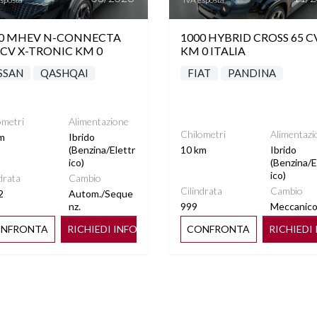
00 MHEV N-CONNECTA
1000 HYBRID CROSS 65 C
 CV X-TRONIC KM 0
KM 0 ITALIA
SSAN
QASHQAI
FIAT
PANDINA
ometri
Alimentazione
Chilometri
Alimentazi
m
Ibrido
(Benzina/Elettr
10 km
Ibrido
ico)
(Benzina/E
ico)
drata
Cambio
Cilindrata
Cambio
2
Autom./Seque
nz.
999
Meccanic
NFRONTA
RICHIEDI INFO
CONFRONTA
RICHIEDI