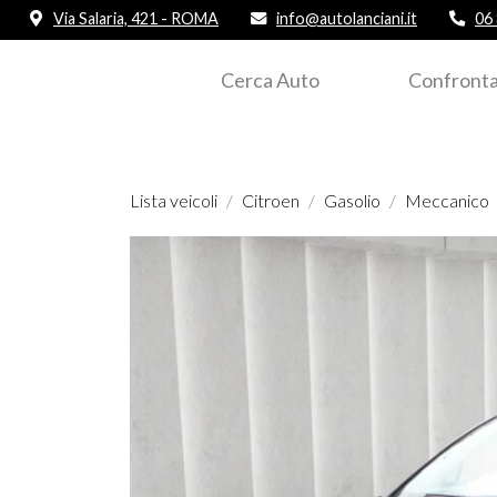
Via Salaria, 421 - ROMA
info@autolanciani.it
06
Cerca Auto
Confronta
Lista veicoli
Citroen
Gasolio
Meccanico