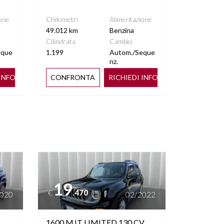
one
Chilometri
Alimentazione
49.012 km
Benzina
Cilindrata
Cambio
eque
1.199
Autom./Seque
nz.
 INFO
CONFRONTA
RICHIEDI INFO
Vedi dettagli
19
.470
€
2020
02/2022
1600 MJT LIMITED 130 CV