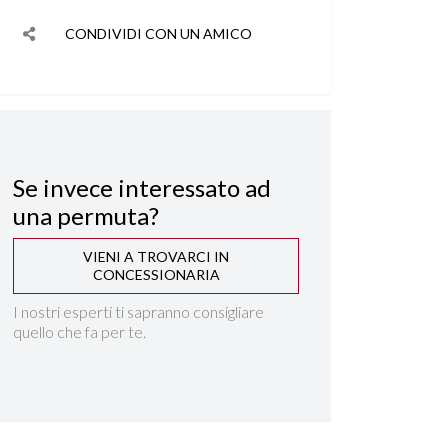
CONDIVIDI CON UN AMICO
Se invece interessato ad
una permuta?
VIENI A TROVARCI IN
CONCESSIONARIA
I nostri esperti ti sapranno consigliare
quello che fa per te.