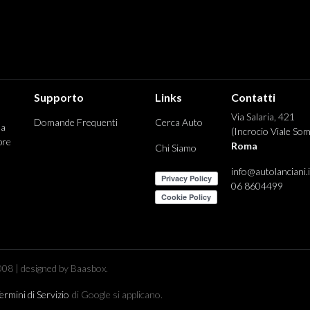
Supporto
Links
Contatti
Via Salaria, 421
Domande Frequenti
Cerca Auto
 a
(Incrocio Viale Som
pre
Roma
Chi Siamo
info@autolanciani.i
06 8604499
08 | designed by Baasbox.
ermini di Servizio
di Google si applicano.