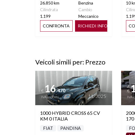
26.850 km
Benzina
10 k
Cilindrata
Cambio
Cilin
1.199
Meccanico
1.19
CONFRONTA
RICHIEDI INFO
CO
Veicoli simili per: Prezzo
Vedi dettagli
Vedi de
16
.470
€
€
11/2025
IVA esposta
IVA 
1000 HYBRID CROSS 65 CV
200
KM 0 ITALIA
170
FIAT
PANDINA
F