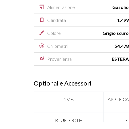
Alimentazione
Gasolio
Cilindrata
1.499
Colore
Grigio scuro
Chilometri
54.478
Provenienza
ESTERA
Optional e Accessori
4 V.E.
APPLE C
BLUETOOTH
C