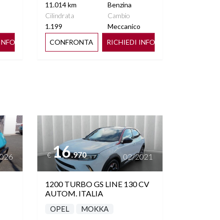
11.014 km
Benzina
Cilindrata
Cambio
o
1.199
Meccanico
 INFO
CONFRONTA
RICHIEDI INFO
Vedi dettagli
16
.970
€
2026
02/2021
1200 TURBO GS LINE 130 CV
AUTOM. ITALIA
OPEL
MOKKA