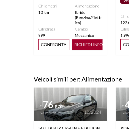
Ve
Chilometri
Alimentazione
10 km
Ibrido
Chil
(Benzina/Elettr
ico)
122.
Cilindrata
Cambio
Cilin
999
Meccanico
1.99
CONFRONTA
RICHIEDI INFO
CO
Veicoli simili per: Alimentazione
Vedi dettagli
Vedi de
76
.870
€
€
10/2024
IVA esposta
IVA 
50 TDI BLACK-LINE EDITION
XDR