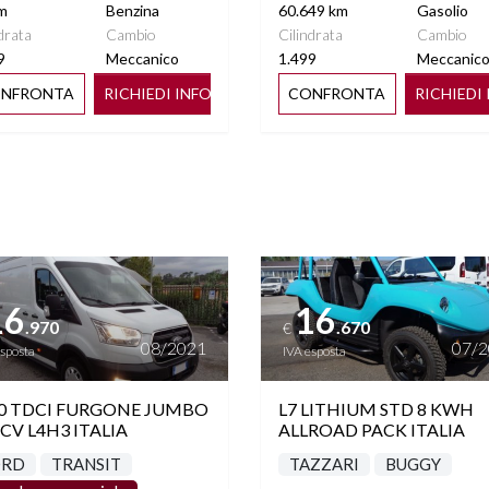
m
Benzina
60.649 km
Gasolio
drata
Cambio
Cilindrata
Cambio
9
Meccanico
1.499
Meccanic
NFRONTA
RICHIEDI INFO
CONFRONTA
RICHIEDI
ttagli
Vedi dettagli
16
16
.970
.670
€
08/2021
07/
esposta
IVA esposta
0 TDCI FURGONE JUMBO
L7 LITHIUM STD 8 KWH
 CV L4H3 ITALIA
ALLROAD PACK ITALIA
ORD
TRANSIT
TAZZARI
BUGGY