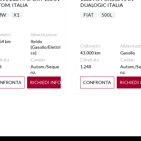
OM. ITALIA
DUALOGIC ITALIA
MW
X1
FIAT
500L
ometri
Alimentazione
54 km
Ibrido
Chilometri
Alimentazi
(Gasolio/Elettri
co)
43.000 km
Gasolio
drata
Cambio
Cilindrata
Cambio
8
Autom./Seque
1.248
Autom./S
nz.
nz.
NFRONTA
RICHIEDI INFO
CONFRONTA
RICHIEDI