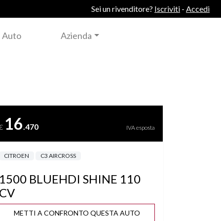
Sei un rivenditore?
Iscriviti
-
Accedi
 Auto
Azienda
16
.470
€
IVA esposta
CITROEN
C3 AIRCROSS
1500 BLUEHDI SHINE 110
CV
METTI A CONFRONTO QUESTA AUTO