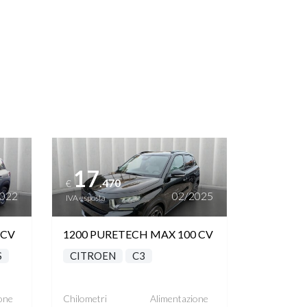
Vedi dettagli
17
.470
€
2022
02/2025
IVA esposta
 CV
1200 PURETECH MAX 100 CV
S
CITROEN
C3
one
Chilometri
Alimentazione