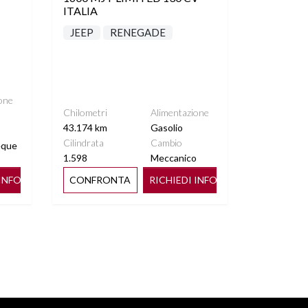
ITALIA
JEEP
RENEGADE
one
Chilometri
Alimentazione
43.174 km
Gasolio
Cilindrata
Cambio
eque
1.598
Meccanico
 INFO
CONFRONTA
RICHIEDI INFO