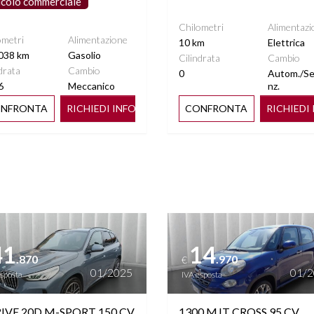
icolo commerciale
Chilometri
Alimentazi
ometri
Alimentazione
10 km
Elettrica
038 km
Gasolio
Cilindrata
Cambio
drata
Cambio
0
Autom./S
6
Meccanico
nz.
NFRONTA
RICHIEDI INFO
CONFRONTA
RICHIEDI
ttagli
Vedi dettagli
41
14
.870
.970
€
01/2025
01/
esposta
IVA esposta
IVE 20D M-SPORT 150 CV
1300 MJT CROSS 95 CV