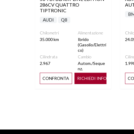
286CV QUATTRO
AUT
TIPTRONIC
B
AUDI
Q8
Chilometri
Alimentazione
Chil
35.000 km
Ibrido
24.0
(Gasolio/Elettri
co)
Cilindrata
Cambio
Cilin
2.967
Autom./Seque
1.99
nz.
CONFRONTA
RICHIEDI INFO
CO