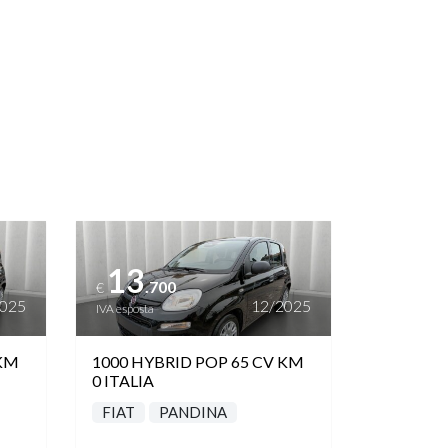
Vedi dettagli
13
.700
€
2025
12/2025
IVA esposta
 KM
1000 HYBRID POP 65 CV KM
0 ITALIA
FIAT
PANDINA