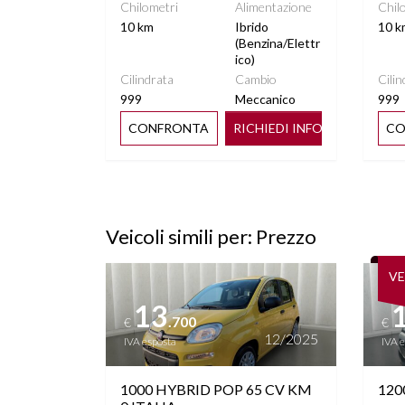
Chilometri
Alimentazione
Chil
10 km
Ibrido
10 k
(Benzina/Elettr
ico)
Cilindrata
Cambio
Cilin
999
Meccanico
999
CONFRONTA
RICHIEDI INFO
CO
Veicoli simili per: Prezzo
Vedi dettagli
Vedi de
V
13
.700
€
€
12/2025
IVA esposta
IVA 
1000 HYBRID POP 65 CV KM
120