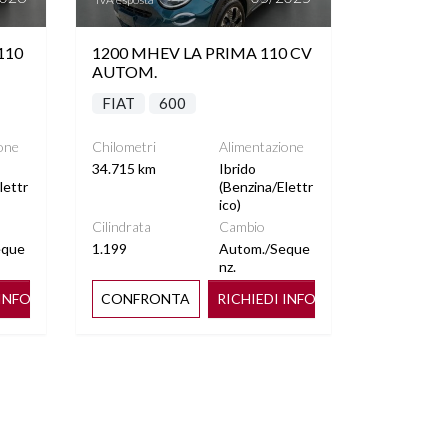
110
1200 MHEV LA PRIMA 110 CV
AUTOM.
FIAT
600
one
Chilometri
Alimentazione
34.715 km
Ibrido
lettr
(Benzina/Elettr
ico)
Cilindrata
Cambio
eque
1.199
Autom./Seque
nz.
 INFO
CONFRONTA
RICHIEDI INFO