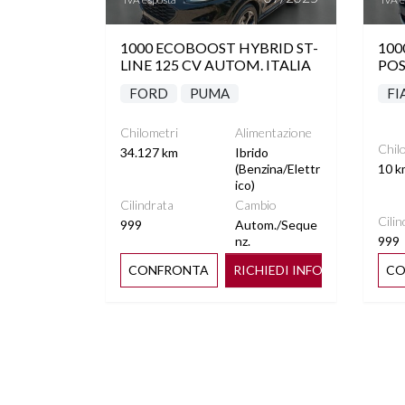
1000 ECOBOOST HYBRID ST-
100
LINE 125 CV AUTOM. ITALIA
POS
FORD
PUMA
FI
Chilometri
Alimentazione
Chil
34.127 km
Ibrido
(Benzina/Elettr
10 k
ico)
Cilindrata
Cambio
Cilin
999
Autom./Seque
nz.
999
CONFRONTA
RICHIEDI INFO
CO