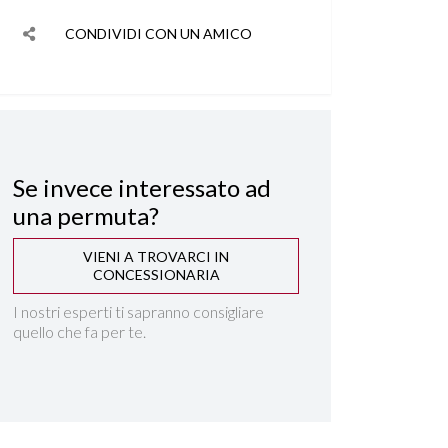
CONDIVIDI CON UN AMICO
Se invece interessato ad
una permuta?
VIENI A TROVARCI IN
CONCESSIONARIA
I nostri esperti ti sapranno consigliare
quello che fa per te.