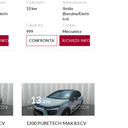
one
Chilometri
Alimentazione
10 km
Ibrido
lettr
(Benzina/Elettr
ico)
Cilindrata
Cambio
o
999
Meccanico
 INFO
CONFRONTA
RICHIEDI INFO
Vedi dettagli
13
.470
€
2024
05/2024
IVA esposta
CV
1200 PURETECH MAX 83 CV