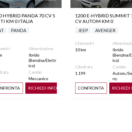
0 HYBRID PANDA 70 CV 5
1200 E-HYBRID SUMMIT 
TI KM 0 ITALIA
CV AUTOM KM 0
AT
PANDA
JEEP
AVENGER
Chilometri
Alimentazi
ometri
Alimentazione
10 km
Ibrido
m
Ibrido
(Benzina/E
(Benzina/Elettr
ico)
ico)
Cilindrata
Cambio
drata
Cambio
1.199
Autom./S
Meccanico
nz.
NFRONTA
RICHIEDI INFO
CONFRONTA
RICHIEDI