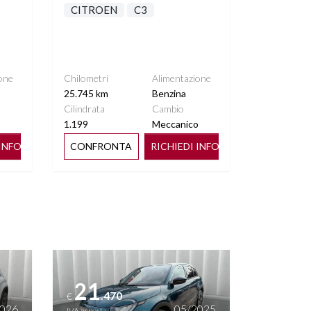
CITROEN
C3
one
Chilometri
Alimentazione
25.745 km
Benzina
Cilindrata
Cambio
o
1.199
Meccanico
 INFO
CONFRONTA
RICHIEDI INFO
Vedi dettagli
21
.470
€
2026
05/2025
IVA esposta