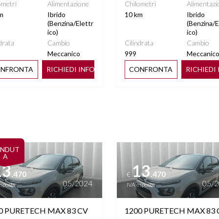
ometri
Alimentazione
Chilometri
Alimentazi
m
Ibrido
10 km
Ibrido
(Benzina/Elettr
(Benzina/E
ico)
ico)
drata
Cambio
Cilindrata
Cambio
Meccanico
999
Meccanic
NFRONTA
RICHIEDI INFO
CONFRONTA
RICHIEDI
ttagli
Vedi dettagli
ENDUT
A
13
13
.470
.470
€
05/2024
05/
esposta
IVA esposta
0 PURETECH MAX 83 CV
1200 PURETECH MAX 83 