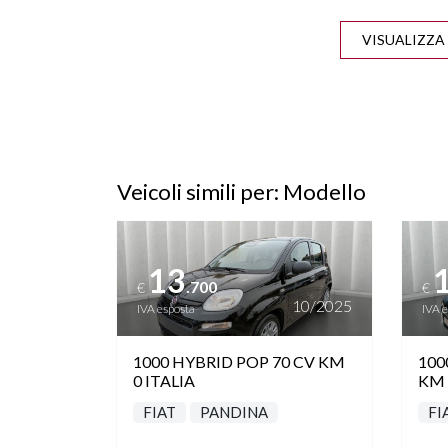
LANE ASSIST
P
TFT
Veicoli simili per: Modello
Vedi dettagli
Vedi de
13
.700
€
€
10/2025
IVA esposta
IVA 
1000 HYBRID POP 70 CV KM
100
0 ITALIA
KM 
FIAT
PANDINA
FI