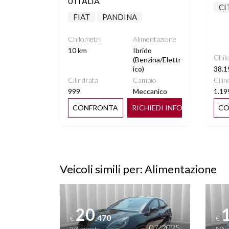
0 ITALIA
CI
FIAT
PANDINA
Chilometri
Alimentazione
10 km
Ibrido
Chil
(Benzina/Elettr
ico)
38.1
Cilindrata
Cambio
Cilin
999
Meccanico
1.19
CONFRONTA
RICHIEDI INFO
CO
Veicoli simili per: Alimentazione
Vedi dettagli
Vedi de
20
.470
€
€
07/2025
IVA esposta
IVA 