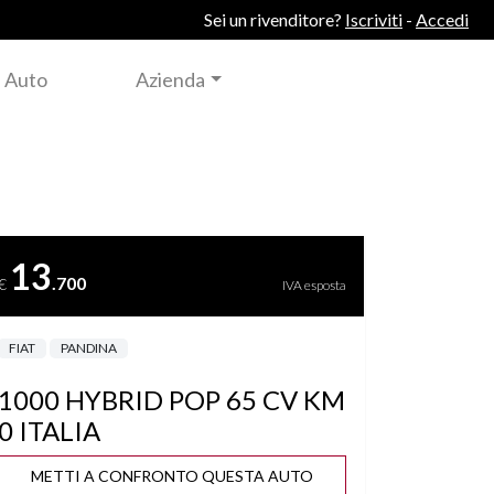
Sei un rivenditore?
Iscriviti
-
Accedi
 Auto
Azienda
13
.700
€
IVA esposta
FIAT
PANDINA
1000 HYBRID POP 65 CV KM
0 ITALIA
METTI A CONFRONTO QUESTA AUTO