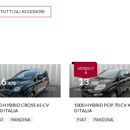
VISUALIZZA TUTTI GLI ACCESSORI
ARKTRONIC
START&STOP
ttagli
Vedi dettagli
VENDUT
A
16
13
.470
.700
€
11/2025
11/
esposta
IVA esposta
0 HYBRID CROSS 65 CV
1000 HYBRID POP 70 CV
0 ITALIA
0 ITALIA
AT
PANDINA
FIAT
PANDINA