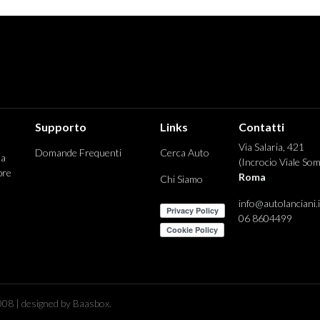
Supporto
Links
Contatti
Via Salaria, 421
Domande Frequenti
Cerca Auto
 a
(Incrocio Viale Som
pre
Roma
Chi Siamo
info@autolanciani.i
06 8604499
08 | designed by Baasbox.