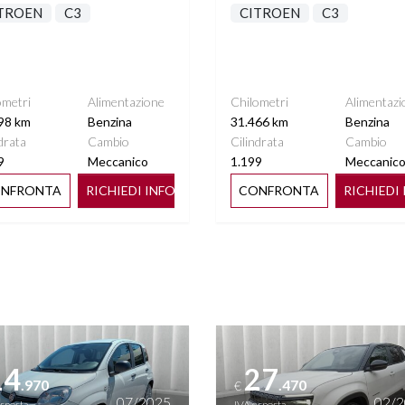
TROEN
C3
CITROEN
C3
ometri
Alimentazione
Chilometri
Alimentazi
98 km
Benzina
31.466 km
Benzina
drata
Cambio
Cilindrata
Cambio
9
Meccanico
1.199
Meccanic
NFRONTA
RICHIEDI INFO
CONFRONTA
RICHIEDI
ttagli
Vedi dettagli
14
27
.970
.470
€
07/2025
02/
esposta
IVA esposta