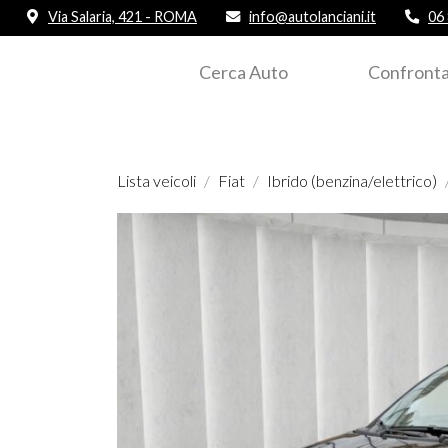
Via Salaria, 421 - ROMA
info@autolanciani.it
06
Cerca Auto
Confronta
Lista veicoli
Fiat
Ibrido (benzina/elettrico)