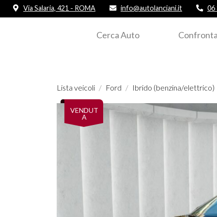
Via Salaria, 421 - ROMA
info@autolanciani.it
06
Cerca Auto
Confronta
Lista veicoli
Ford
Ibrido (benzina/elettrico)
VENDUT
A