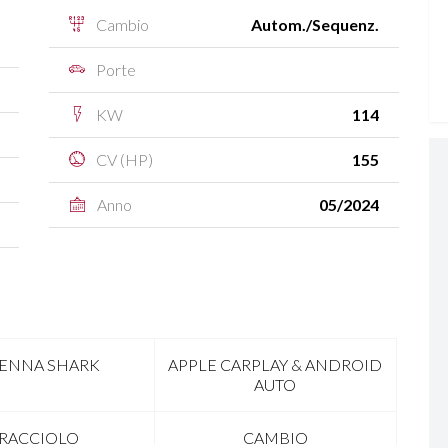
Cambio
Autom./Sequenz.
Porte
KW
114
CV (HP)
155
Anno
05/2024
ENNA SHARK
APPLE CARPLAY & ANDROID
AUTO
RACCIOLO
CAMBIO