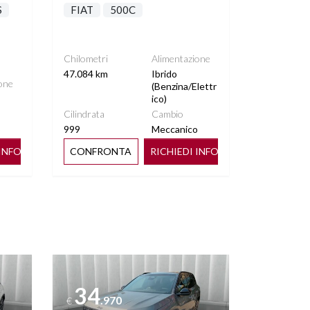
S
FIAT
500C
Chilometri
Alimentazione
47.084 km
Ibrido
one
(Benzina/Elettr
ico)
Cilindrata
Cambio
o
999
Meccanico
 INFO
CONFRONTA
RICHIEDI INFO
Vedi dettagli
34
.970
€