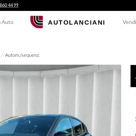
 860 44 99
 Auto
Vendi
Autom./sequenz.