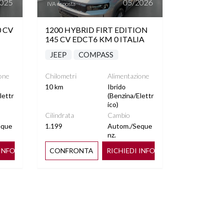
2025
05/2026
IVA esposta
0 CV
1200 HYBRID FIRT EDITION
145 CV EDCT6 KM 0 ITALIA
JEEP
COMPASS
one
Chilometri
Alimentazione
10 km
Ibrido
lettr
(Benzina/Elettr
ico)
Cilindrata
Cambio
eque
1.199
Autom./Seque
nz.
 INFO
CONFRONTA
RICHIEDI INFO