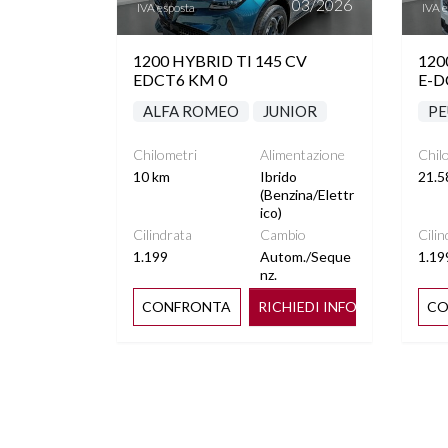
03/2026
IVA esposta
IVA 
1200 HYBRID TI 145 CV
120
EDCT6 KM 0
E-D
ALFA ROMEO
JUNIOR
PE
Chilometri
Alimentazione
Chil
10 km
Ibrido
21.5
(Benzina/Elettr
ico)
Cilindrata
Cambio
Cilin
1.199
Autom./Seque
1.19
nz.
CONFRONTA
RICHIEDI INFO
CO