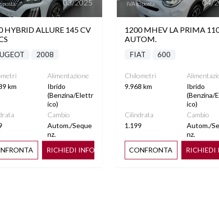
03/2025
04/
esposta
IVA esposta
0 HYBRID ALLURE 145 CV
1200 MHEV LA PRIMA 11
CS
AUTOM.
UGEOT
2008
FIAT
600
ometri
Alimentazione
Chilometri
Alimentazi
89 km
Ibrido
9.968 km
Ibrido
(Benzina/Elettr
(Benzina/E
ico)
ico)
drata
Cambio
Cilindrata
Cambio
9
Autom./Seque
1.199
Autom./S
nz.
nz.
NFRONTA
RICHIEDI INFO
CONFRONTA
RICHIEDI