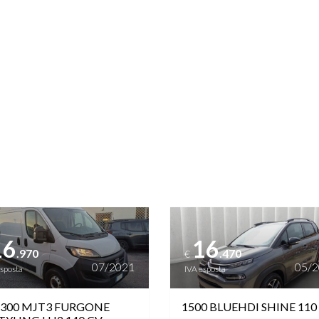
RICHIUDIBILI
TART&STOP
STEREO CON MONITOR
TOUCHSCREEN
ETRI SCURI
VOLANTE MULTIFUNZIONE
ttagli
Vedi dettagli
16
16
.970
.470
€
07/2021
05/
esposta
IVA esposta
2300 MJT3 FURGONE
1500 BLUEHDI SHINE 110