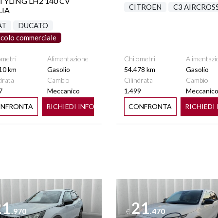
TYLING LH2 140 CV
CITROEN
C3 AIRCROS
LIA
AT
DUCATO
icolo commerciale
ometri
Alimentazione
Chilometri
Alimentazi
10 km
Gasolio
54.478 km
Gasolio
drata
Cambio
Cilindrata
Cambio
7
Meccanico
1.499
Meccanic
NFRONTA
RICHIEDI INFO
CONFRONTA
RICHIEDI
ttagli
Vedi dettagli
21
21
.970
.470
€