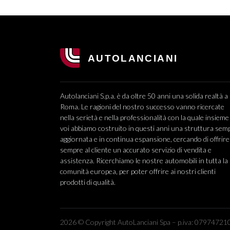
Autolanciani S.p.a. è da oltre 50 anni una solida realtà a
Roma. Le ragioni del nostro successo vanno ricercate
nella serietà e nella professionalità con la quale insieme
voi abbiamo costruito in questi anni una struttura sem
aggiornata e in continua espansione, cercando di offrire
sempre al cliente un accurato servizio di vendita e
assistenza. Ricerchiamo le nostre automobili in tutta la
comunità europea, per poter offrire ai nostri clienti
prodotti di qualità.
2026 © Copyright AutoLanciani Spa – p.iva: 079747210