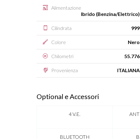
Alimentazione
Ibrido (Benzina/Elettrico)
Cilindrata
999
Colore
Nero
Chilometri
55.776
Provenienza
ITALIANA
Optional e Accessori
4 V.E.
ANT
BLUETOOTH
B