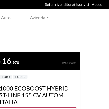
Sei un rivenditore?
Iscriviti
-
Accedi
 Auto
Azienda
16
.970
€
IVA esposta
FORD
FOCUS
1000 ECOBOOST HYBRID
ST-LINE 155 CV AUTOM.
ITALIA