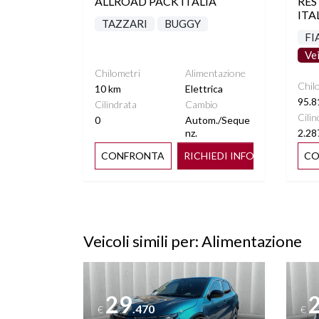
ALLROAD PACK ITALIA
RES
ITA
TAZZARI
BUGGY
FI
Ve
Chilometri
Alimentazione
Chil
10 km
Elettrica
95.8
Cilindrata
Cambio
Cilin
0
Autom./Seque
nz.
2.28
CONFRONTA
RICHIEDI INFO
CO
Veicoli simili per: Alimentazione
Vedi dettagli
Vedi de
29
.470
€
€