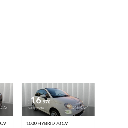
Vedi dettagli
16
.970
€
2022
04/2024
IVA esposta
 CV
1000 HYBRID 70 CV