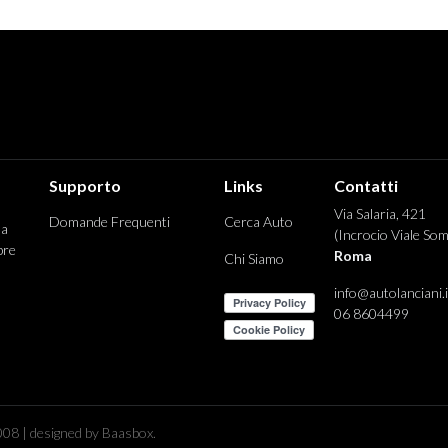
Supporto
Links
Contatti
Via Salaria, 421
Domande Frequenti
Cerca Auto
 a
(Incrocio Viale Som
pre
Roma
Chi Siamo
info@autolanciani.i
06 8604499
08 | designed by Baasbox.