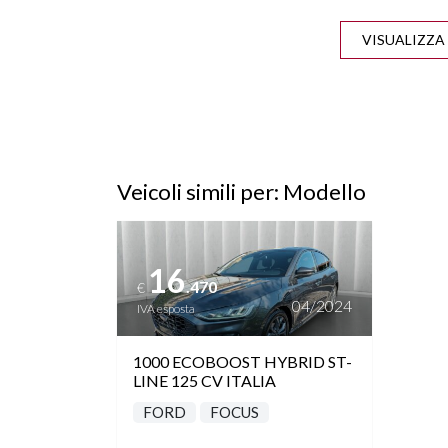
CERCHI "17 BRUNITI
CLIM
CONTROLLO TRAZIONE
CRU
Veicoli simili per: Modello
DRIVER ALLERT
Vedi dettagli
INGRESSO USB
16
.470
€
NAVIGAZIONE
P
04/2024
IVA esposta
1000 ECOBOOST HYBRID ST-
RILEVAMENTO SEGNALETICA
RUOT
LINE 125 CV ITALIA
STRADALE
FORD
FOCUS
SEDILI SDOPPIABILI
SE