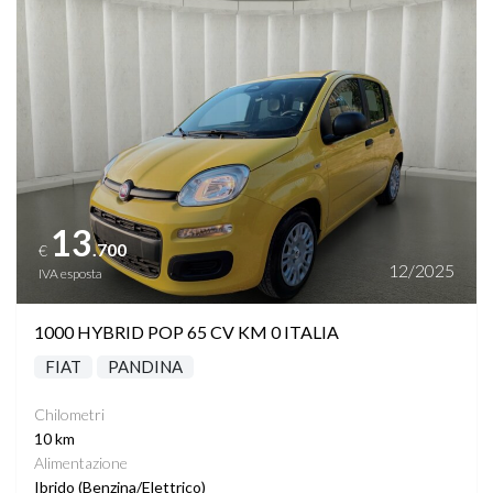
Vedi dettagli
13
.700
€
12/2025
IVA esposta
1000 HYBRID POP 65 CV KM 0 ITALIA
FIAT
PANDINA
Chilometri
10 km
Alimentazione
Ibrido (Benzina/Elettrico)