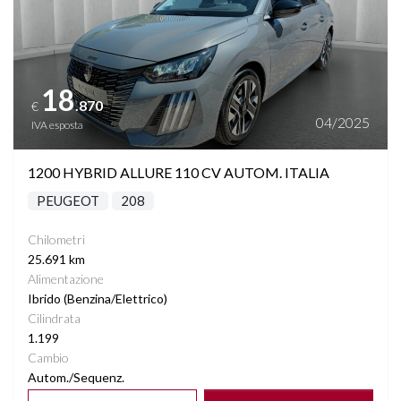
18
.870
€
04/2025
IVA esposta
1200 HYBRID ALLURE 110 CV AUTOM. ITALIA
PEUGEOT
208
Chilometri
25.691 km
Alimentazione
Ibrido (Benzina/Elettrico)
Cilindrata
1.199
Cambio
Autom./Sequenz.