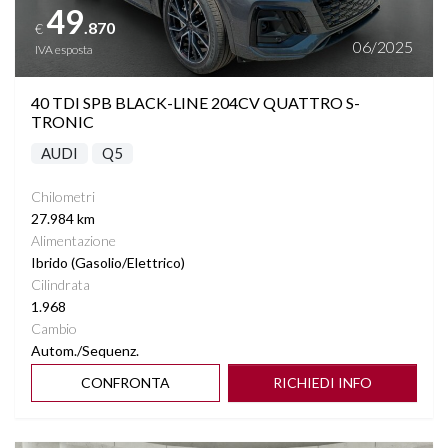
49
.870
€
06/2025
IVA esposta
40 TDI SPB BLACK-LINE 204CV QUATTRO S-
TRONIC
AUDI
Q5
Chilometri
27.984 km
Alimentazione
Ibrido (Gasolio/Elettrico)
Cilindrata
1.968
Cambio
Autom./Sequenz.
CONFRONTA
RICHIEDI INFO