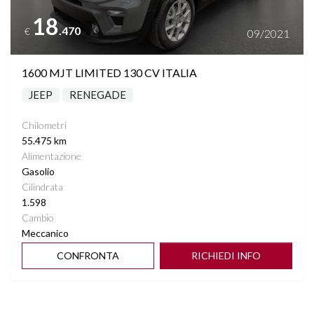
18
.470
€
09/2021
1600 MJT LIMITED 130 CV ITALIA
JEEP
RENEGADE
Chilometri
55.475 km
Alimentazione
Gasolio
Cilindrata
1.598
Cambio
Meccanico
CONFRONTA
RICHIEDI INFO