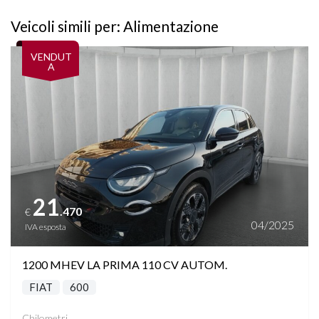
Veicoli simili per: Alimentazione
Vedi dettagli
VENDUT
A
21
.470
€
04/2025
IVA esposta
1200 MHEV LA PRIMA 110 CV AUTOM.
FIAT
600
Chilometri