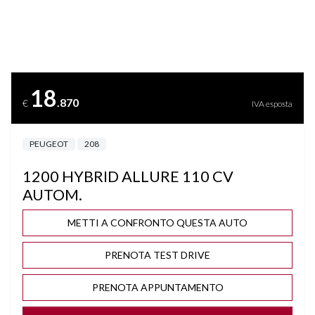
BLUETOOTH
BRACCIOLO
18
.870
€
IVA esposta
CAMBIO AUTOMATICO/SEQUENZIALE
PEUGEOT
208
CAMBIO F1 AL VOLANTE
1200 HYBRID ALLURE 110 CV
CERCHI "16
AUTOM.
CLIMA AUTOMATICO
METTI A CONFRONTO QUESTA AUTO
PRENOTA TEST DRIVE
COMPUTER DI BORDO
PRENOTA APPUNTAMENTO
CRUISE CONTROL