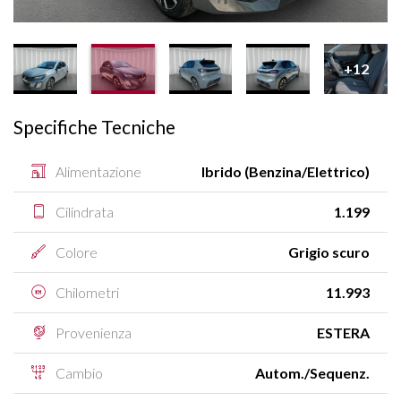
+12
Specifiche Tecniche
Alimentazione
Ibrido (Benzina/Elettrico)
Cilindrata
1.199
Colore
Grigio scuro
Chilometri
11.993
Provenienza
ESTERA
Cambio
Autom./Sequenz.