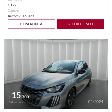
1.199
Cambio
Autom./Sequenz.
CONFRONTA
RICHIEDI INFO
Vedi dettagli
15
.700
€
01/2024
IVA esposta