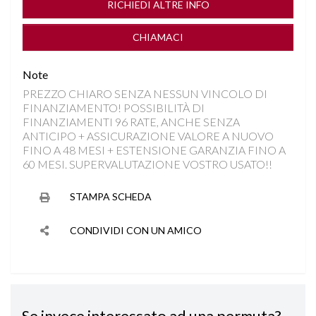
RICHIEDI ALTRE INFO
DISATTIVAZIONE AIRBAG LATO PASSEGGERO
CHIAMACI
DRIVE MODE
Note
PREZZO CHIARO SENZA NESSUN VINCOLO DI
FARI LED
FINANZIAMENTO! POSSIBILITÀ DI
FINANZIAMENTI 96 RATE, ANCHE SENZA
FRENATA DI EMERGENZA
ANTICIPO + ASSICURAZIONE VALORE A NUOVO
FINO A 48 MESI + ESTENSIONE GARANZIA FINO A
60 MESI. SUPERVALUTAZIONE VOSTRO USATO!!
INGRESSO USB
STAMPA SCHEDA
INTERNI IN MISTO PELLE
CONDIVIDI CON UN AMICO
ISOFIX
LANE ASSIST