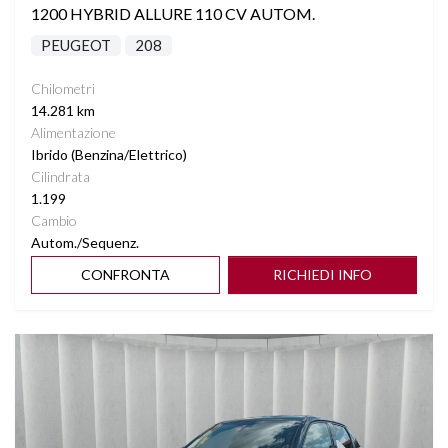
1200 HYBRID ALLURE 110 CV AUTOM.
PEUGEOT
208
Chilometri
14.281 km
Alimentazione
Ibrido (Benzina/Elettrico)
Cilindrata
1.199
Cambio
Autom./Sequenz.
CONFRONTA
RICHIEDI INFO
Vedi dettagli