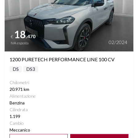
18
.470
€
02/2024
IVA esposta
1200 PURETECH PERFORMANCE LINE 100 CV
DS
DS3
Chilometri
20.971 km
Alimentazione
Benzina
Cilindrata
1.199
Cambio
Meccanico