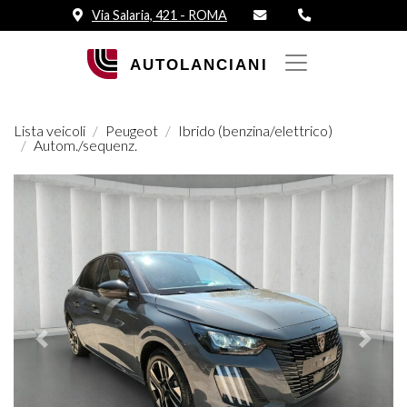
Via Salaria, 421 - ROMA
Lista veicoli
Peugeot
Ibrido (benzina/elettrico)
Autom./sequenz.
Prededente
Succes