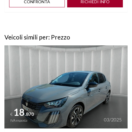
CONFRONTA
RICHIEDI INFO
Veicoli simili per: Prezzo
Vedi dettagli
18
.870
€
03/2025
IVA esposta