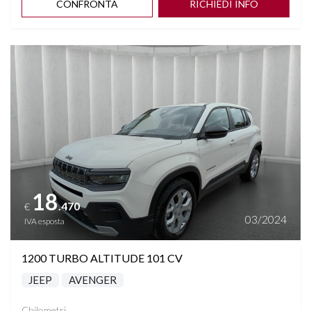
CONFRONTA
RICHIEDI INFO
Vedi dettagli
18
.470
€
03/2024
IVA esposta
1200 TURBO ALTITUDE 101 CV
JEEP
AVENGER
Chilometri