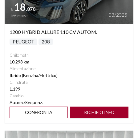
18
.870
€
START&STOP
03/2025
IVA esposta
STEREO CON MONITOR TOUCHSCREEN
1200 HYBRID ALLURE 110 CV AUTOM.
PEUGEOT
208
TASCHE SU RETROSCHIENALI SEDILI
Chilometri
VETRI SCURI
10.298 km
Alimentazione
VIRTUAL COCKPIT
Ibrido (Benzina/Elettrico)
Cilindrata
1.199
VOLANTE MULTIFUNZIONE
Cambio
Autom./Sequenz.
CONFRONTA
RICHIEDI INFO
Vedi dettagli