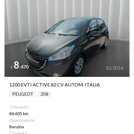
8
.470
€
10/2014
1200 EVTI ACTIVE 82 CV AUTOM. ITALIA
PEUGEOT
208
Chilometri
86.605 km
Alimentazione
Benzina
Cilindrata