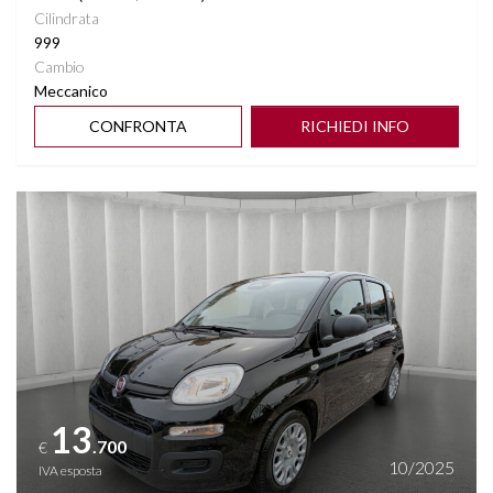
Cilindrata
999
Cambio
Meccanico
CONFRONTA
RICHIEDI INFO
Vedi dettagli
13
.700
€
10/2025
IVA esposta