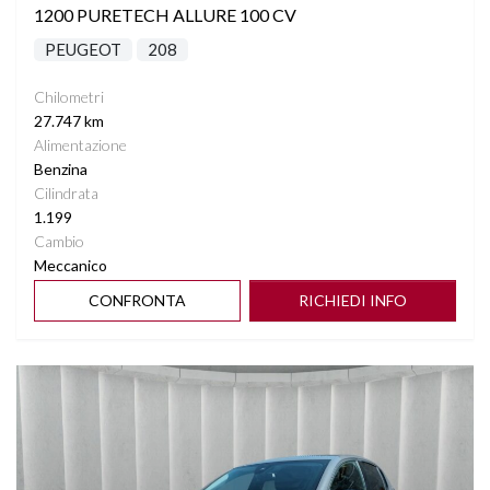
1200 PURETECH ALLURE 100 CV
PEUGEOT
208
Chilometri
27.747 km
Alimentazione
Benzina
Cilindrata
1.199
Cambio
Meccanico
CONFRONTA
RICHIEDI INFO
Vedi dettagli