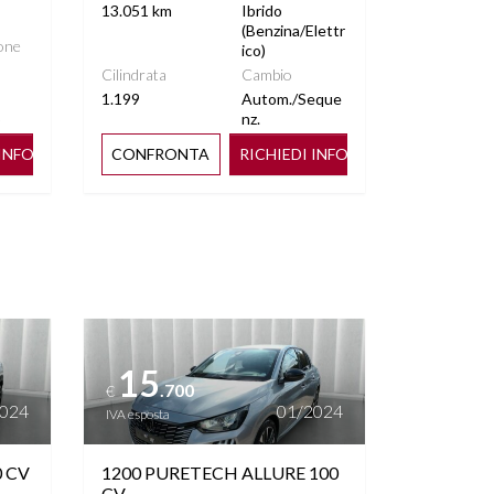
13.051 km
Ibrido
(Benzina/Elettr
one
ico)
Cilindrata
Cambio
1.199
Autom./Seque
o
nz.
 INFO
CONFRONTA
RICHIEDI INFO
Vedi dettagli
15
.700
€
2024
01/2024
IVA esposta
0 CV
1200 PURETECH ALLURE 100
CV