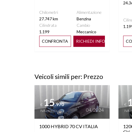
SENSORI PIOGGIA
SPECCH
24.3
RI
Chilometri
Alimentazione
27.747 km
Benzina
Cilin
START&STOP
STERE
Cilindrata
Cambio
1.19
TO
1.199
Meccanico
CONFRONTA
RICHIEDI INFO
CO
TELECAMERA PANORAMICA
V
VOLANTE MULTIFUNZIONE
Veicoli simili per: Prezzo
Vedi dettagli
Vedi de
15
.970
€
€
04/2024
IVA esposta
IVA 
1000 HYBRID 70 CV ITALIA
120
CV