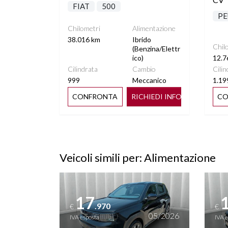
FIAT
500
PE
Chilometri
Alimentazione
38.016 km
Ibrido
Chil
(Benzina/Elettr
ico)
12.7
Cilindrata
Cambio
Cilin
999
Meccanico
1.19
CONFRONTA
RICHIEDI INFO
CO
Veicoli simili per: Alimentazione
Vedi dettagli
Vedi de
17
.970
€
€
05/2026
IVA esposta
IVA 