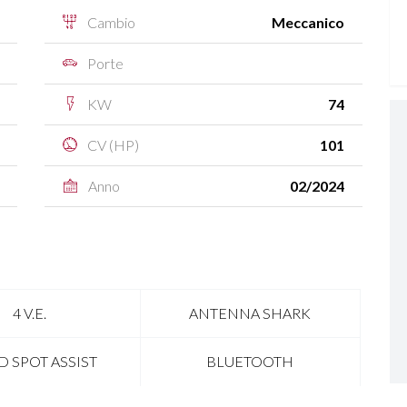
Cambio
Meccanico
Porte
KW
74
CV (HP)
101
Anno
02/2024
4 V.E.
ANTENNA SHARK
D SPOT ASSIST
BLUETOOTH