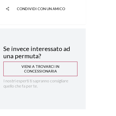
CONDIVIDI CON UN AMICO
Se invece interessato ad
una permuta?
VIENI A TROVARCI IN
CONCESSIONARIA
I nostri esperti ti sapranno consigliare
quello che fa per te.