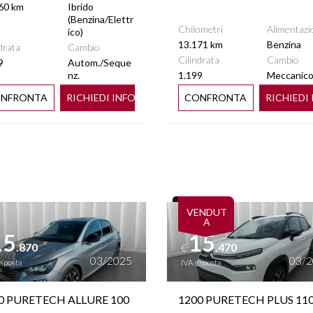
IETTI ELETTRICI
SPECCHIETTO RETROVISORE
60 km
Ibrido
CHIUDIBILI
FOTOCROMATICO
(Benzina/Elettr
Chilometri
Alimentazi
ico)
13.171 km
Benzina
drata
Cambio
O CON MONITOR
TASCHE SU RETROSCHIENALI
Cilindrata
Cambio
9
Autom./Seque
UCHSCREEN
SEDILI
nz.
1.199
Meccanic
NFRONTA
RICHIEDI INFO
CONFRONTA
RICHIEDI
ETRI SCURI
VIRTUAL COCKPIT
ttagli
Vedi dettagli
VENDUT
A
15
15
.870
.470
€
03/2025
03/
esposta
IVA esposta
0 PURETECH ALLURE 100
1200 PURETECH PLUS 11