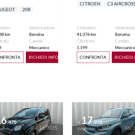
CITROEN
C3 AIRCROS
UGEOT
208
ometri
Alimentazione
Chilometri
Alimentazi
68 km
Benzina
41.376 km
Benzina
drata
Cambio
Cilindrata
Cambio
9
Meccanico
1.199
Meccanic
NFRONTA
RICHIEDI INFO
CONFRONTA
RICHIEDI
ttagli
Vedi dettagli
16
17
.470
.970
€
11/2025
06/
esposta
IVA esposta