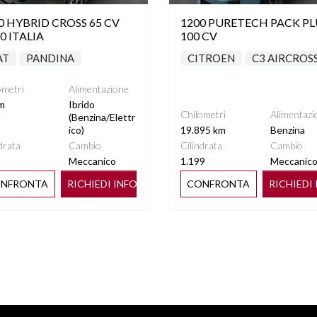
0 HYBRID CROSS 65 CV
1200 PURETECH PACK PL
0 ITALIA
100 CV
AT
PANDINA
CITROEN
C3 AIRCROS
ometri
Alimentazione
m
Ibrido
Chilometri
Alimentazi
(Benzina/Elettr
ico)
19.895 km
Benzina
drata
Cambio
Cilindrata
Cambio
Meccanico
1.199
Meccanic
NFRONTA
RICHIEDI INFO
CONFRONTA
RICHIEDI