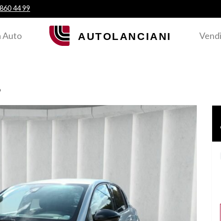
 860 44 99
 Auto
Vendi
o