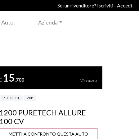
Sei un rivenditore?
Iscriviti
-
Accedi
 Auto
Azienda
15
.700
€
IVA esposta
PEUGEOT
208
1200 PURETECH ALLURE
100 CV
METTI A CONFRONTO QUESTA AUTO