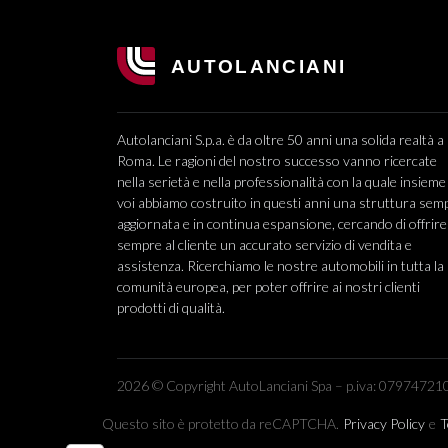
Autolanciani S.p.a. è da oltre 50 anni una solida realtà a
Roma. Le ragioni del nostro successo vanno ricercate
nella serietà e nella professionalità con la quale insieme
voi abbiamo costruito in questi anni una struttura sem
aggiornata e in continua espansione, cercando di offrire
sempre al cliente un accurato servizio di vendita e
assistenza. Ricerchiamo le nostre automobili in tutta la
comunità europea, per poter offrire ai nostri clienti
prodotti di qualità.
2026 © Copyright AutoLanciani Spa – p.iva: 079747210
Questo sito è protetto da reCAPTCHA.
Privacy Policy
e
T