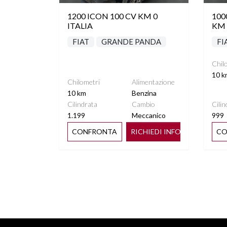
1200 ICON 100 CV KM 0
100
ITALIA
KM 
FIAT
GRANDE PANDA
FI
Chil
10 k
Chilometri
Alimentazione
10 km
Benzina
Cilindrata
Cambio
Cilin
1.199
Meccanico
999
CONFRONTA
RICHIEDI INFO
CO