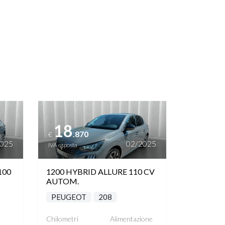
Vedi dettagli
18
.870
€
2025
02/2025
IVA esposta
100
1200 HYBRID ALLURE 110 CV
AUTOM.
PEUGEOT
208
Chilometri
Alimentazione