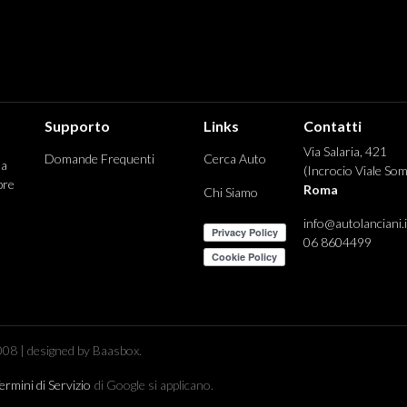
Supporto
Links
Contatti
Via Salaria, 421
Domande Frequenti
Cerca Auto
 a
(Incrocio Viale Som
pre
Roma
Chi Siamo
info@autolanciani.i
06 8604499
08 | designed by Baasbox.
ermini di Servizio
di Google si applicano.