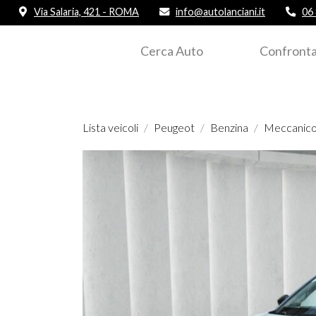
Via Salaria, 421 - ROMA
info@autolanciani.it
06
Cerca Auto
Confronta
Lista veicoli
Peugeot
Benzina
Meccanic