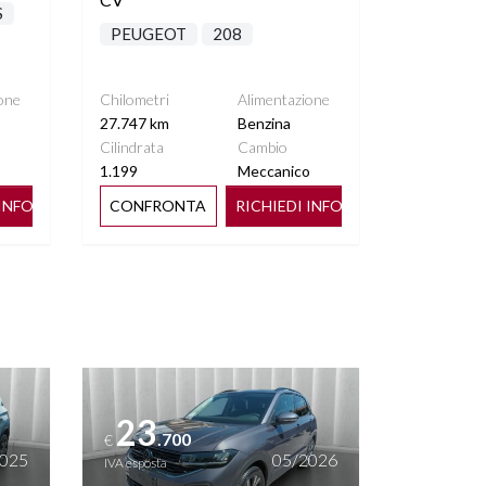
S
PEUGEOT
208
one
Chilometri
Alimentazione
27.747 km
Benzina
Cilindrata
Cambio
o
1.199
Meccanico
 INFO
CONFRONTA
RICHIEDI INFO
Vedi dettagli
23
.700
€
2025
05/2026
IVA esposta