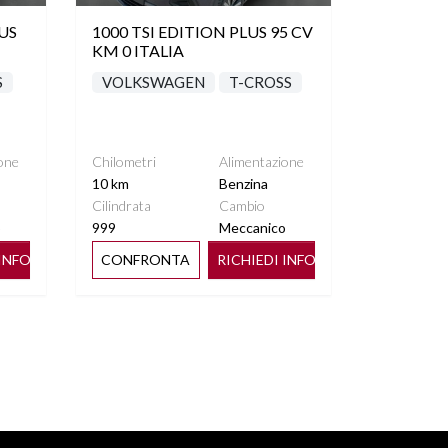
US
1000 TSI EDITION PLUS 95 CV
KM 0 ITALIA
S
VOLKSWAGEN
T-CROSS
one
Chilometri
Alimentazione
10 km
Benzina
Cilindrata
Cambio
o
999
Meccanico
 INFO
CONFRONTA
RICHIEDI INFO