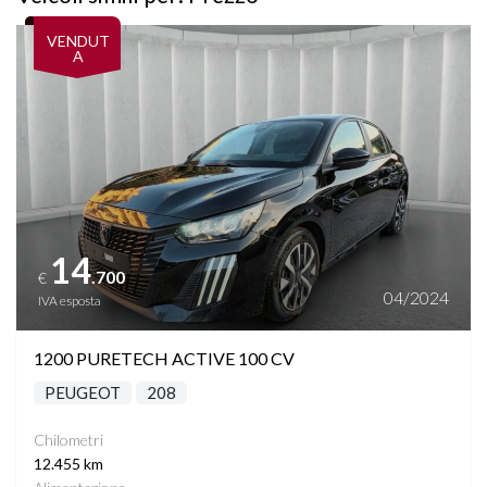
Vedi dettagli
VENDUT
A
14
.700
€
04/2024
IVA esposta
1200 PURETECH ACTIVE 100 CV
PEUGEOT
208
Chilometri
12.455 km