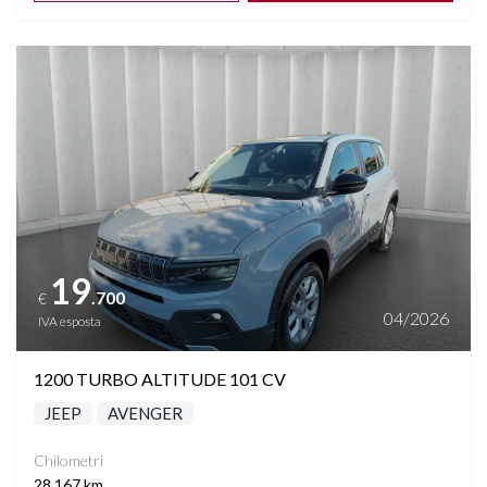
Vedi dettagli
19
.700
€
04/2026
IVA esposta
1200 TURBO ALTITUDE 101 CV
JEEP
AVENGER
Chilometri
28.167 km