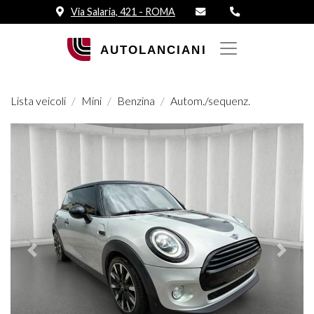
Via Salaria, 421 - ROMA
Lista veicoli
Mini
Benzina
Autom./sequenz.
Prededente
Succes