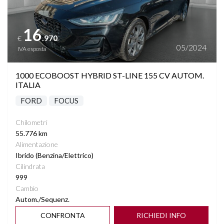
16
.970
€
05/2024
IVA esposta
1000 ECOBOOST HYBRID ST-LINE 155 CV AUTOM.
ITALIA
FORD
FOCUS
Chilometri
55.776 km
Alimentazione
Ibrido (Benzina/Elettrico)
Cilindrata
999
Cambio
Autom./Sequenz.
CONFRONTA
RICHIEDI INFO