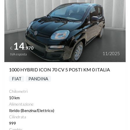
14
.970
€
11/2025
IVA esposta
1000 HYBRID ICON 70 CV 5 POSTI KM 0 ITALIA
FIAT
PANDINA
Chilometri
10 km
Alimentazione
Ibrido (Benzina/Elettrico)
Cilindrata
999
Cambio