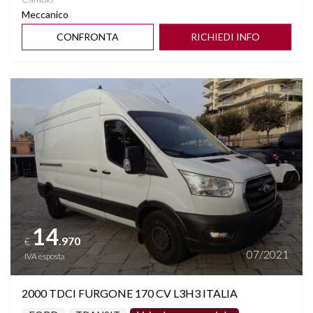
Meccanico
CONFRONTA
RICHIEDI INFO
Vedi dettagli
14
.970
€
07/2021
IVA esposta
2000 TDCI FURGONE 170 CV L3H3 ITALIA