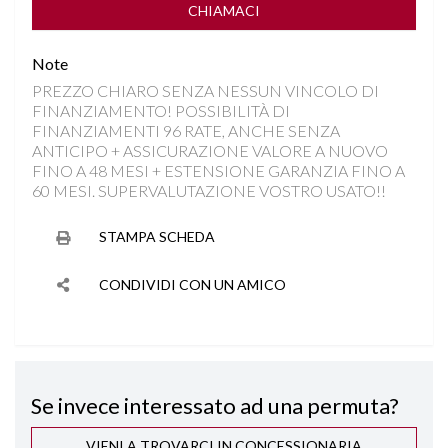
DISATTIVAZIONE AIRBAG LATO PASSEGGERO
CHIAMACI
Note
FARI BI LED
PREZZO CHIARO SENZA NESSUN VINCOLO DI
FINANZIAMENTO! POSSIBILITÀ DI
FENDINEBBIA
FINANZIAMENTI 96 RATE, ANCHE SENZA
ANTICIPO + ASSICURAZIONE VALORE A NUOVO
INGRESSO USB
FINO A 48 MESI + ESTENSIONE GARANZIA FINO A
60 MESI. SUPERVALUTAZIONE VOSTRO USATO!!
INTERNI IN MISTO PELLE
STAMPA SCHEDA
ISOFIX
CONDIVIDI CON UN AMICO
KEYLESS GO
LED RING INTERNI
Se invece interessato ad una permuta?
PARKTRONIC ANTERIORE E POSTERIORE
VIENI A TROVARCI IN CONCESSIONARIA