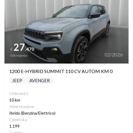
27
.470
€
02/2026
IVA esposta
1200 E-HYBRID SUMMIT 110 CV AUTOM KM 0
JEEP
AVENGER
Chilometri
10 km
Alimentazione
Ibrido (Benzina/Elettrico)
Cilindrata
1.199
Cambio