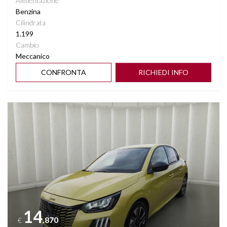
Alimentazione
Benzina
Cilindrata
1.199
Cambio
Meccanico
CONFRONTA
RICHIEDI INFO
Vedi dettagli
14
.870
€