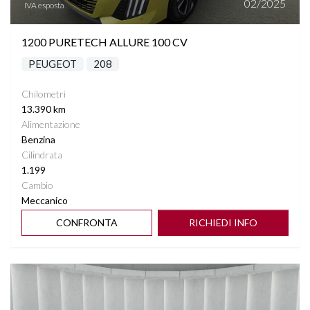
02/2025
IVA esposta
1200 PURETECH ALLURE 100 CV
PEUGEOT
208
Chilometri
13.390 km
Alimentazione
Benzina
Cilindrata
1.199
Cambio
Meccanico
CONFRONTA
RICHIEDI INFO
Vedi dettagli