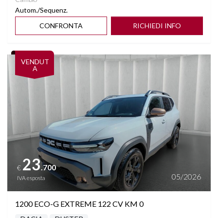
Autom./Sequenz.
CONFRONTA
RICHIEDI INFO
Vedi dettagli
VENDUT
A
23
.700
€
05/2026
IVA esposta
1200 ECO-G EXTREME 122 CV KM 0