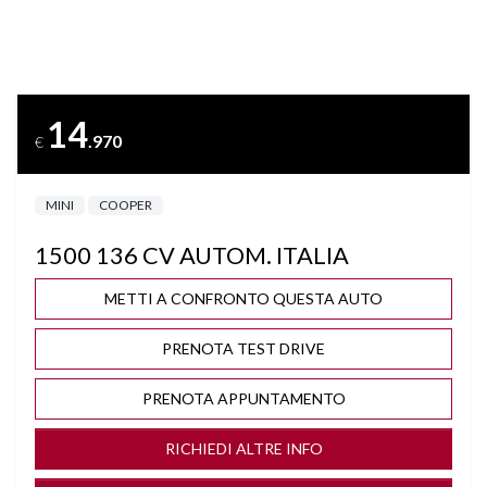
BRACCIOLO
CAMBIO AUTOMATICO/SEQUENZIALE
14
.970
€
CERCHI "17
MINI
COOPER
CLIMA AUTOMATICO BIZONA
1500 136 CV AUTOM. ITALIA
COMPUTER DI BORDO
METTI A CONFRONTO QUESTA AUTO
CONTROLLO TRAZIONE
PRENOTA TEST DRIVE
CROMATURE
PRENOTA APPUNTAMENTO
CRUISE CONTROL
RICHIEDI ALTRE INFO