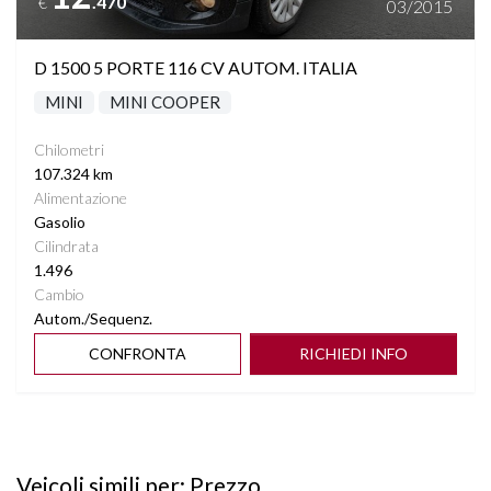
.470
€
03/2015
TASCHE SU RETROSCHIENALI SEDILI
D 1500 5 PORTE 116 CV AUTOM. ITALIA
TRAFFIC INFORMATION
MINI
MINI COOPER
VARIAZIONE ASSETTO
Chilometri
107.324 km
VETRI SCURI
Alimentazione
Gasolio
Cilindrata
VOLANTE MULTIFUNZIONE
1.496
Cambio
Autom./Sequenz.
CONFRONTA
RICHIEDI INFO
Veicoli simili per: Prezzo