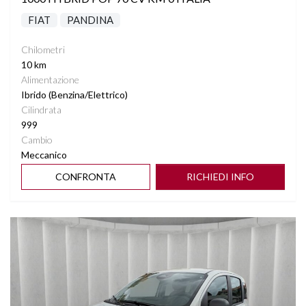
FIAT
PANDINA
Chilometri
10 km
Alimentazione
Ibrido (Benzina/Elettrico)
Cilindrata
999
Cambio
Meccanico
CONFRONTA
RICHIEDI INFO
Vedi dettagli