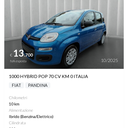
13
.700
€
10/2025
IVA esposta
1000 HYBRID POP 70 CV KM 0 ITALIA
FIAT
PANDINA
Chilometri
10 km
Alimentazione
Ibrido (Benzina/Elettrico)
Cilindrata