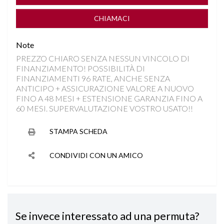
START&STOP
CHIAMACI
STEREO USB
Note
PREZZO CHIARO SENZA NESSUN VINCOLO DI
TFT
FINANZIAMENTO! POSSIBILITÀ DI
FINANZIAMENTI 96 RATE, ANCHE SENZA
VOLANTE MULTIFUNZIONE
ANTICIPO + ASSICURAZIONE VALORE A NUOVO
FINO A 48 MESI + ESTENSIONE GARANZIA FINO A
60 MESI. SUPERVALUTAZIONE VOSTRO USATO!!
STAMPA SCHEDA
CONDIVIDI CON UN AMICO
Se invece interessato ad una permuta?