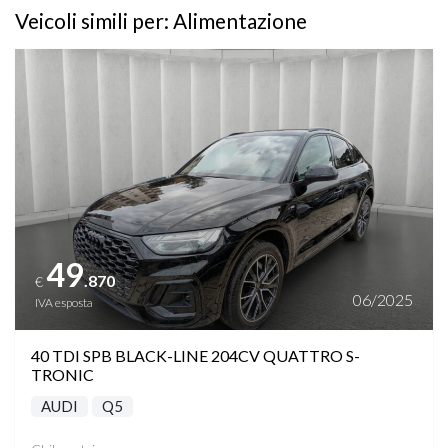
Veicoli simili per: Alimentazione
Vedi dettagli
49
.870
€
06/2025
IVA esposta
40 TDI SPB BLACK-LINE 204CV QUATTRO S-
TRONIC
AUDI
Q5