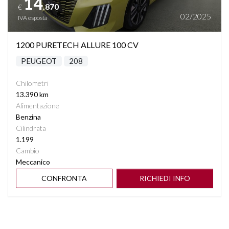
14
.870
€
02/2025
IVA esposta
1200 PURETECH ALLURE 100 CV
PEUGEOT
208
Chilometri
13.390 km
Alimentazione
Benzina
Cilindrata
1.199
Cambio
Meccanico
CONFRONTA
RICHIEDI INFO