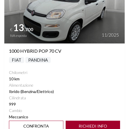
13
.700
€
11/2025
IVA esposta
1000 HYBRID POP 70 CV
FIAT
PANDINA
Chilometri
10 km
Alimentazione
Ibrido (Benzina/Elettrico)
Cilindrata
999
Cambio
Meccanico
CONFRONTA
RICHIEDI INFO