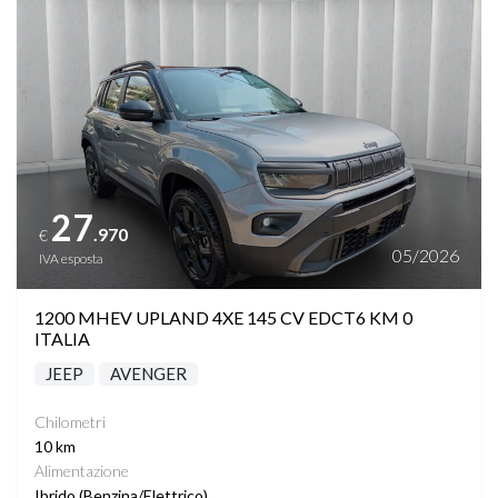
27
.970
€
05/2026
IVA esposta
1200 MHEV UPLAND 4XE 145 CV EDCT6 KM 0
ITALIA
JEEP
AVENGER
Chilometri
10 km
Alimentazione
Ibrido (Benzina/Elettrico)