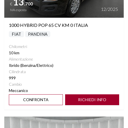
13
.700
€
12/2025
IVA esposta
1000 HYBRID POP 65 CV KM 0 ITALIA
FIAT
PANDINA
Chilometri
10 km
Alimentazione
Ibrido (Benzina/Elettrico)
Cilindrata
999
Cambio
Meccanico
CONFRONTA
RICHIEDI INFO
Vedi dettagli