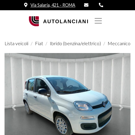
Via Salaria, 421 - ROMA
Lista veicoli
Fiat
Ibrido (benzina/elettrico)
Meccanico
Prededente
Succes