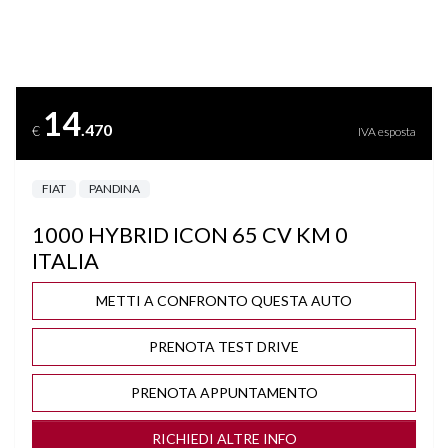
CRUISE CONTROL
DISATTIVAZIONE AIRBAG LATO PASSEGGERO
14
.470
€
IVA esposta
FRENATA DI EMERGENZA
FIAT
PANDINA
ISOFIX
1000 HYBRID ICON 65 CV KM 0
LANE ASSIST
ITALIA
PARKTRONIC
METTI A CONFRONTO QUESTA AUTO
PRENOTA TEST DRIVE
SEDILE REGOLABILE IN ALTEZZA
PRENOTA APPUNTAMENTO
SPECCHIETTI ELETTRICI
RICHIEDI ALTRE INFO