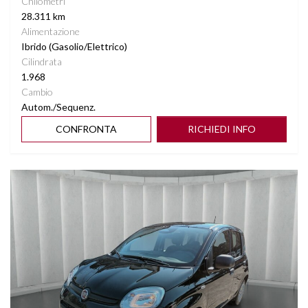
Chilometri
28.311 km
Alimentazione
Ibrido (Gasolio/Elettrico)
Cilindrata
1.968
Cambio
Autom./Sequenz.
CONFRONTA
RICHIEDI INFO
Vedi dettagli