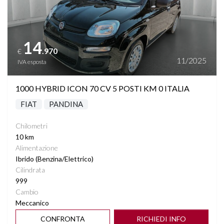
14
.970
€
11/2025
IVA esposta
1000 HYBRID ICON 70 CV 5 POSTI KM 0 ITALIA
FIAT
PANDINA
Chilometri
10 km
Alimentazione
Ibrido (Benzina/Elettrico)
Cilindrata
999
Cambio
Meccanico
CONFRONTA
RICHIEDI INFO