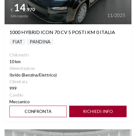
14
.970
€
11/2025
IVA esposta
1000 HYBRID ICON 70 CV 5 POSTI KM 0 ITALIA
FIAT
PANDINA
Chilometri
10 km
Alimentazione
Ibrido (Benzina/Elettrico)
Cilindrata
999
Cambio
Meccanico
CONFRONTA
RICHIEDI INFO
Vedi dettagli