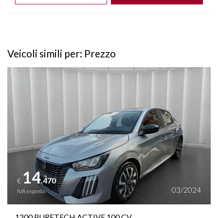
Veicoli simili per: Prezzo
Vedi dettagli
14
.470
€
03/2024
IVA esposta
1200 PURETECH ACTIVE 100 CV