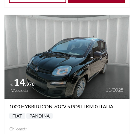
Vedi dettagli
14
.970
€
11/2025
IVA esposta
1000 HYBRID ICON 70 CV 5 POSTI KM 0 ITALIA
FIAT
PANDINA
Chilometri