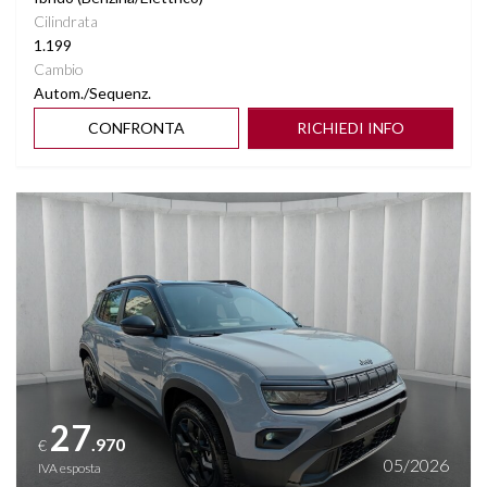
Cilindrata
1.199
Cambio
Autom./Sequenz.
CONFRONTA
RICHIEDI INFO
Vedi dettagli
27
.970
€
05/2026
IVA esposta