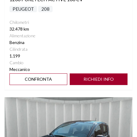
PEUGEOT
208
Chilometri
32.478 km
Alimentazione
Benzina
Cilindrata
1.199
Cambio
Meccanico
CONFRONTA
RICHIEDI INFO
Vedi dettagli