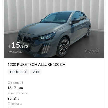
15
.870
€
03/2025
IVA esposta
1200 PURETECH ALLURE 100 CV
PEUGEOT
208
Chilometri
13.171 km
Alimentazione
Benzina
Cilindrata