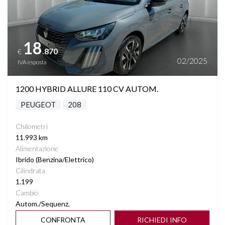
18
.870
€
02/2025
IVA esposta
1200 HYBRID ALLURE 110 CV AUTOM.
PEUGEOT
208
Chilometri
11.993 km
Alimentazione
Ibrido (Benzina/Elettrico)
Cilindrata
1.199
Cambio
Autom./Sequenz.
CONFRONTA
RICHIEDI INFO