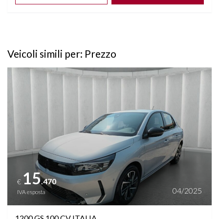
Veicoli simili per: Prezzo
Vedi dettagli
15
.470
€
04/2025
IVA esposta
1200 GS 100 CV ITALIA