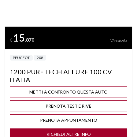
BRACCIOLO
CERCHI "16
15
.870
€
IVA esposta
CLIMA AUTOMATICO
PEUGEOT
208
COMPUTER DI BORDO
1200 PURETECH ALLURE 100 CV
CRUISE CONTROL
ITALIA
DISATTIVAZIONE AIRBAG LATO PASSEGGERO
METTI A CONFRONTO QUESTA AUTO
PRENOTA TEST DRIVE
DRIVE MODE
PRENOTA APPUNTAMENTO
FARI LED
RICHIEDI ALTRE INFO