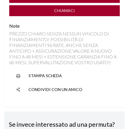
FRENATA DI EMERGENZA
CHIAMACI
INGRESSI USB
Note
PREZZO CHIARO SENZA NESSUN VINCOLO DI
INTERNI IN MISTO PELLE
FINANZIAMENTO! POSSIBILITÀ DI
FINANZIAMENTI 96 RATE, ANCHE SENZA
ISOFIX
ANTICIPO + ASSICURAZIONE VALORE A NUOVO
FINO A 48 MESI + ESTENSIONE GARANZIA FINO A
60 MESI. SUPERVALUTAZIONE VOSTRO USATO!!
LANE ASSIST
STAMPA SCHEDA
PARKTRONIC ANTERIORE E POSTERIORE
CONDIVIDI CON UN AMICO
RILEVAMENTO ATTENZIONE DEL CONDUCENTE
RILEVAMENTO SEGNALETICA STRADALE
Se invece interessato ad una permuta?
SEDILE REGOLABILE IN ALTEZZA