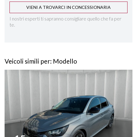
VIENI A TROVARCI IN CONCESSIONARIA
SEDILI SDOPPIABILI
I nostri esperti ti sapranno consigliare quello che fa per
te.
SENSORI LUCI
SENSORI PIOGGIA
Veicoli simili per: Modello
SPECCHIETTI ELETTRICI RICHIUDIBILI
Vedi dettagli
SPECCHIETTO RETROVISORE FOTOCROMATICO
START&STOP
STEREO CON MONITOR TOUCHSCREEN
TASCHE SU RETROSCHIENALI SEDILI