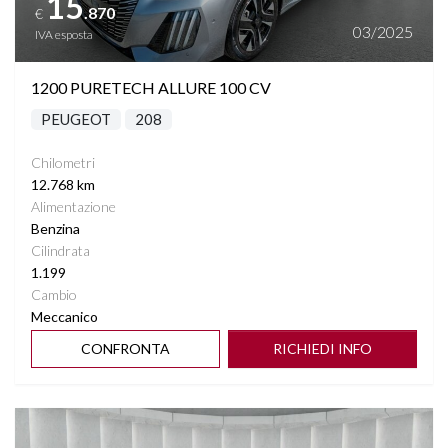
15
.870
€
VETRI SCURI
03/2025
IVA esposta
VIRTUAL COCKPIT
1200 PURETECH ALLURE 100 CV
PEUGEOT
208
VOLANTE MULTIFUNZIONE
Chilometri
12.768 km
Alimentazione
Benzina
Cilindrata
1.199
Cambio
Meccanico
CONFRONTA
RICHIEDI INFO
Vedi dettagli