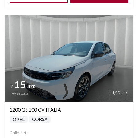
Vedi dettagli
15
.470
€
04/2025
IVA esposta
1200 GS 100 CV ITALIA
OPEL
CORSA
Chilometri