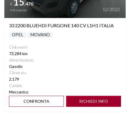
15
.470
€
12/2022
IVA esposta
33 2200 BLUEHDI FURGONE 140 CV L1H1 ITALIA
OPEL
MOVANO
Chilometri
73.284 km
Alimentazione
Gasolio
Cilindrata
2.179
Cambio
Meccanico
CONFRONTA
RICHIEDI INFO