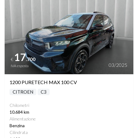
17
.700
€
03/2025
IVA esposta
1200 PURETECH MAX 100 CV
CITROEN
C3
Chilometri
10.684 km
Alimentazione
Benzina
Cilindrata