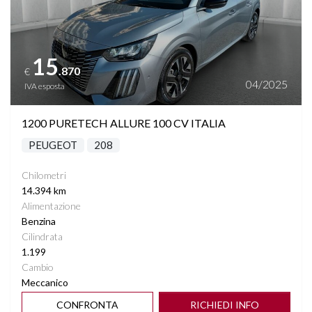
15
.870
€
04/2025
IVA esposta
1200 PURETECH ALLURE 100 CV ITALIA
PEUGEOT
208
Chilometri
14.394 km
Alimentazione
Benzina
Cilindrata
1.199
Cambio
Meccanico
CONFRONTA
RICHIEDI INFO