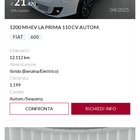
21
.470
€
04/2025
IVA esposta
1200 MHEV LA PRIMA 110 CV AUTOM.
FIAT
600
Chilometri
12.112 km
Alimentazione
Ibrido (Benzina/Elettrico)
Cilindrata
1.199
Cambio
Autom./Sequenz.
CONFRONTA
RICHIEDI INFO
Vedi dettagli