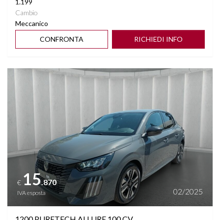
1.199
Cambio
Meccanico
CONFRONTA
RICHIEDI INFO
Vedi dettagli
15
.870
€
02/2025
IVA esposta
1200 PURETECH ALLURE 100 CV