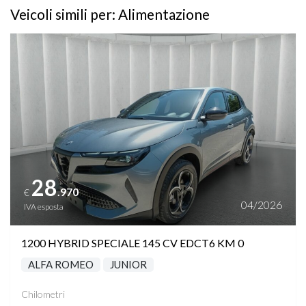
Veicoli simili per: Alimentazione
Vedi dettagli
28
.970
€
04/2026
IVA esposta
1200 HYBRID SPECIALE 145 CV EDCT6 KM 0
ALFA ROMEO
JUNIOR
Chilometri