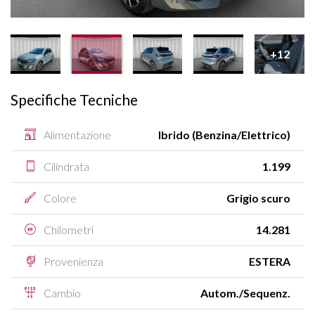
+12
Specifiche Tecniche
Alimentazione
Ibrido (Benzina/Elettrico)
Cilindrata
1.199
Colore
Grigio scuro
Chilometri
14.281
Provenienza
ESTERA
Cambio
Autom./Sequenz.