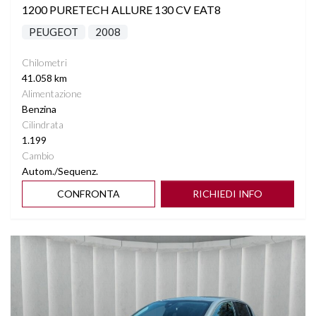
1200 PURETECH ALLURE 130 CV EAT8
PEUGEOT
2008
Chilometri
41.058 km
Alimentazione
Benzina
Cilindrata
1.199
Cambio
Autom./Sequenz.
CONFRONTA
RICHIEDI INFO
Vedi dettagli