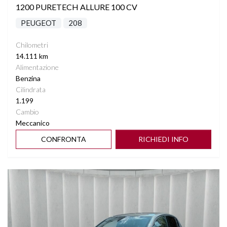
1200 PURETECH ALLURE 100 CV
PEUGEOT
208
Chilometri
14.111 km
Alimentazione
Benzina
Cilindrata
1.199
Cambio
Meccanico
CONFRONTA
RICHIEDI INFO
Vedi dettagli