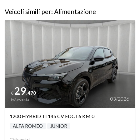
Veicoli simili per: Alimentazione
Vedi dettagli
29
.470
€
03/2026
IVA esposta
1200 HYBRID TI 145 CV EDCT6 KM 0
ALFA ROMEO
JUNIOR
Chilometri