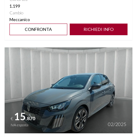
1.199
Cambio
Meccanico
CONFRONTA
RICHIEDI INFO
Vedi dettagli
15
.870
€
02/2025
IVA esposta