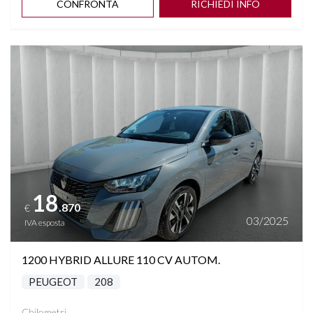
CONFRONTA
RICHIEDI INFO
Vedi dettagli
18
.870
€
03/2025
IVA esposta
1200 HYBRID ALLURE 110 CV AUTOM.
PEUGEOT
208
Chilometri