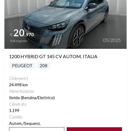
20
.970
€
05/2025
IVA esposta
1200 HYBRID GT 145 CV AUTOM. ITALIA
PEUGEOT
208
Chilometri
24.498 km
Alimentazione
Ibrido (Benzina/Elettrico)
Cilindrata
1.199
Cambio
Autom./Sequenz.