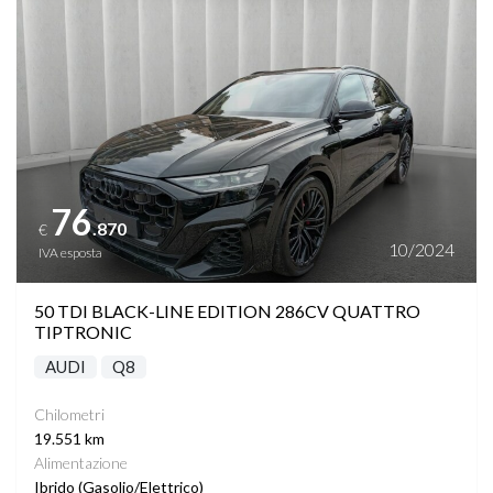
76
.870
€
10/2024
IVA esposta
50 TDI BLACK-LINE EDITION 286CV QUATTRO
TIPTRONIC
AUDI
Q8
Chilometri
19.551 km
Alimentazione
Ibrido (Gasolio/Elettrico)