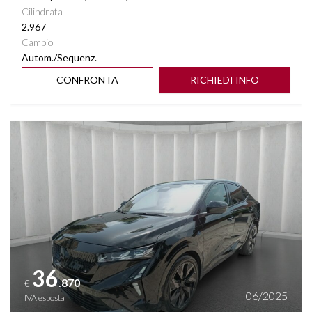
Cilindrata
2.967
Cambio
Autom./Sequenz.
CONFRONTA
RICHIEDI INFO
Vedi dettagli
36
.870
€
06/2025
IVA esposta