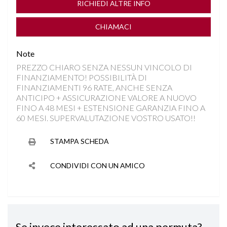
RICHIEDI ALTRE INFO
DISATTIVAZIONE AIRBAG LATO PASSEGGERO
CHIAMACI
DRIVE MODE
Note
PREZZO CHIARO SENZA NESSUN VINCOLO DI
FARI LED
FINANZIAMENTO! POSSIBILITÀ DI
FINANZIAMENTI 96 RATE, ANCHE SENZA
FRENATA DI EMERGENZA
ANTICIPO + ASSICURAZIONE VALORE A NUOVO
FINO A 48 MESI + ESTENSIONE GARANZIA FINO A
60 MESI. SUPERVALUTAZIONE VOSTRO USATO!!
INGRESSO USB
STAMPA SCHEDA
INTERNI IN MISTO PELLE
CONDIVIDI CON UN AMICO
ISOFIX
LANE ASSIST