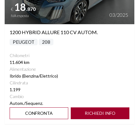
18
.870
€
03/2025
IVA esposta
1200 HYBRID ALLURE 110 CV AUTOM.
PEUGEOT
208
Chilometri
11.604 km
Alimentazione
Ibrido (Benzina/Elettrico)
Cilindrata
1.199
Cambio
Autom./Sequenz.
CONFRONTA
RICHIEDI INFO