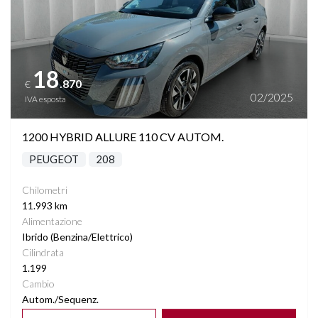
18
.870
€
02/2025
IVA esposta
1200 HYBRID ALLURE 110 CV AUTOM.
PEUGEOT
208
Chilometri
11.993 km
Alimentazione
Ibrido (Benzina/Elettrico)
Cilindrata
1.199
Cambio
Autom./Sequenz.