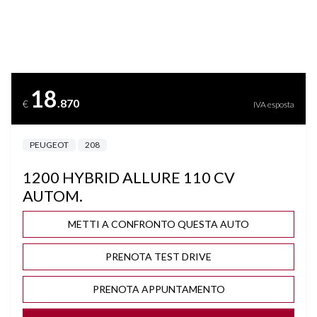
BLUETOOTH
BRACCIOLO
18
.870
€
IVA esposta
CAMBIO AUTOMATICO/SEQUENZIALE
PEUGEOT
208
CAMBIO F1 AL VOLANTE
1200 HYBRID ALLURE 110 CV
CERCHI "16
AUTOM.
CLIMA AUTOMATICO
METTI A CONFRONTO QUESTA AUTO
PRENOTA TEST DRIVE
COMPUTER DI BORDO
PRENOTA APPUNTAMENTO
CRUISE CONTROL