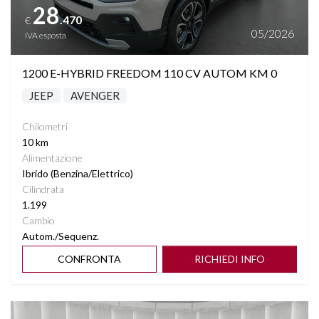
28
.470
€
05/2026
IVA esposta
1200 E-HYBRID FREEDOM 110 CV AUTOM KM 0
JEEP
AVENGER
Chilometri
10 km
Alimentazione
Ibrido (Benzina/Elettrico)
Cilindrata
1.199
Cambio
Autom./Sequenz.
CONFRONTA
RICHIEDI INFO
Vedi dettagli