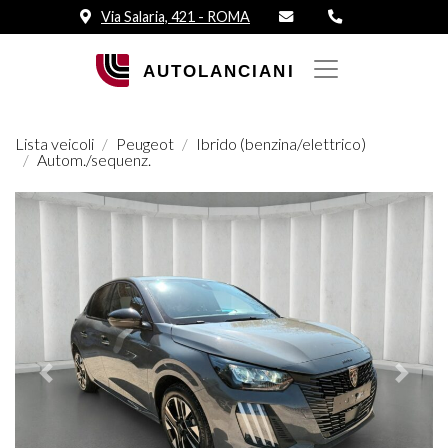
Via Salaria, 421 - ROMA
Lista veicoli
Peugeot
Ibrido (benzina/elettrico)
Autom./sequenz.
Prededente
Succes