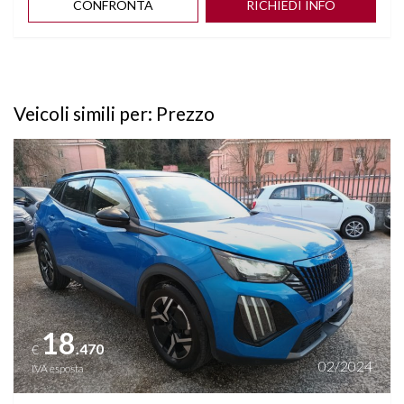
CONFRONTA
RICHIEDI INFO
Veicoli simili per: Prezzo
Vedi dettagli
18
.470
€
02/2024
IVA esposta