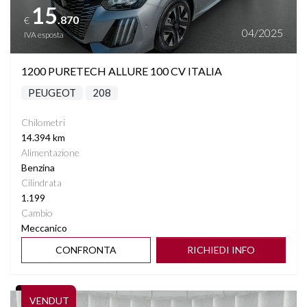
15
.870
€
START&STOP
04/2025
IVA esposta
STEREO CON MONITOR TOUCHSCREEN
1200 PURETECH ALLURE 100 CV ITALIA
PEUGEOT
208
TASCHE SU RETROSCHIENALI SEDILI
Chilometri
VETRI SCURI
14.394 km
Alimentazione
VIRTUAL COCKPIT
Benzina
Cilindrata
1.199
VOLANTE MULTIFUNZIONE
Cambio
Meccanico
CONFRONTA
RICHIEDI INFO
Vedi dettagli
VENDUT