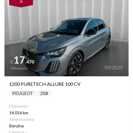
A
17
.470
€
03/2025
IVA esposta
1200 PURETECH ALLURE 100 CV
PEUGEOT
208
Chilometri
14.016 km
Alimentazione
Benzina
Cilindrata