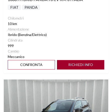
FIAT
PANDA
Chilometri
10 km
Alimentazione
Ibrido (Benzina/Elettrico)
Cilindrata
999
Cambio
Meccanico
CONFRONTA
RICHIEDI INFO
Vedi dettagli