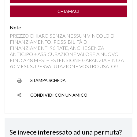
SPECCHIETTI ELETTRICI
CHIAMACI
START&STOP
Note
PREZZO CHIARO SENZA NESSUN VINCOLO DI
STEREO USB
FINANZIAMENTO! POSSIBILITÀ DI
FINANZIAMENTI 96 RATE, ANCHE SENZA
TFT
ANTICIPO + ASSICURAZIONE VALORE A NUOVO
FINO A 48 MESI + ESTENSIONE GARANZIA FINO A
60 MESI. SUPERVALUTAZIONE VOSTRO USATO!!
VOLANTE MULTIFUNZIONE
STAMPA SCHEDA
CONDIVIDI CON UN AMICO
Se invece interessato ad una permuta?