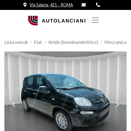
Via Salaria, 421 - ROMA
Lista veicoli
Fiat
Ibrido (benzina/elettrico)
Meccanico
Prededente
Succes