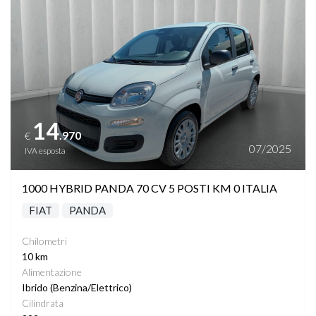
14
.970
€
07/2025
IVA esposta
1000 HYBRID PANDA 70 CV 5 POSTI KM 0 ITALIA
FIAT
PANDA
Chilometri
10 km
Alimentazione
Ibrido (Benzina/Elettrico)
Cilindrata