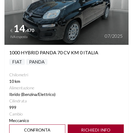
14
.470
€
07/2025
IVA esposta
1000 HYBRID PANDA 70 CV KM 0 ITALIA
FIAT
PANDA
Chilometri
10 km
Alimentazione
Ibrido (Benzina/Elettrico)
Cilindrata
999
Cambio
Meccanico
CONFRONTA
RICHIEDI INFO