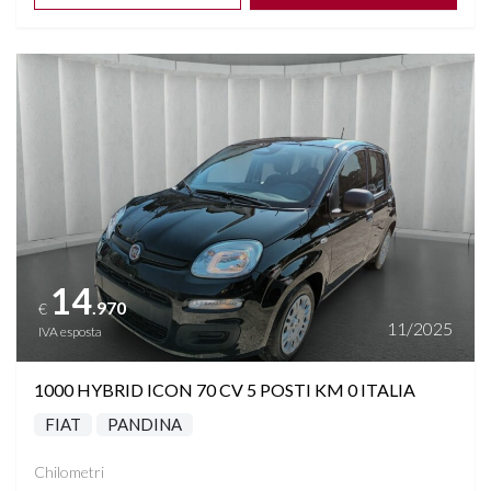
Vedi dettagli
14
.970
€
11/2025
IVA esposta
1000 HYBRID ICON 70 CV 5 POSTI KM 0 ITALIA
FIAT
PANDINA
Chilometri