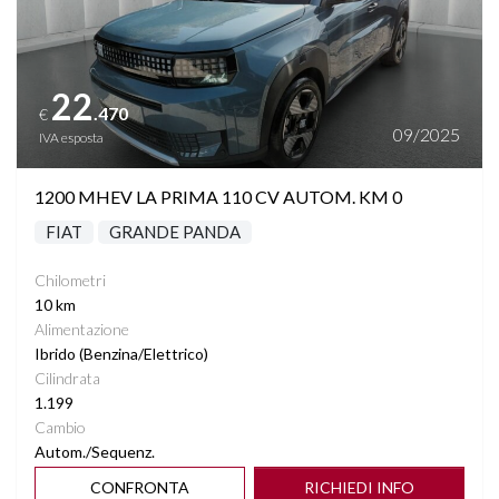
22
.470
€
09/2025
IVA esposta
1200 MHEV LA PRIMA 110 CV AUTOM. KM 0
FIAT
GRANDE PANDA
Chilometri
10 km
Alimentazione
Ibrido (Benzina/Elettrico)
Cilindrata
1.199
Cambio
Autom./Sequenz.
CONFRONTA
RICHIEDI INFO