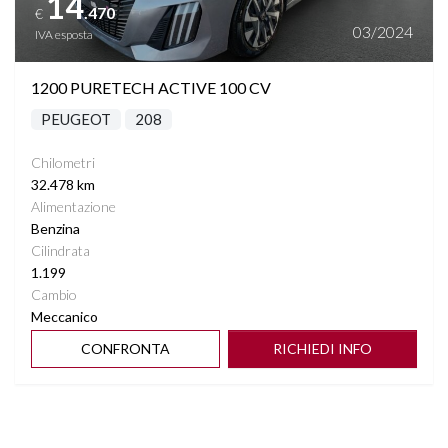
14
.470
€
03/2024
IVA esposta
1200 PURETECH ACTIVE 100 CV
PEUGEOT
208
Chilometri
32.478 km
Alimentazione
Benzina
Cilindrata
1.199
Cambio
Meccanico
CONFRONTA
RICHIEDI INFO