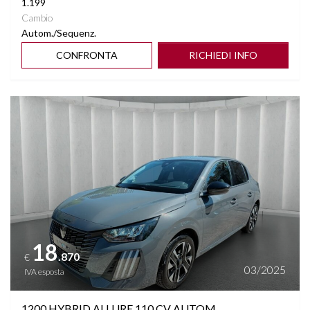
1.199
Cambio
Autom./Sequenz.
CONFRONTA
RICHIEDI INFO
Vedi dettagli
18
.870
€
03/2025
IVA esposta
1200 HYBRID ALLURE 110 CV AUTOM.