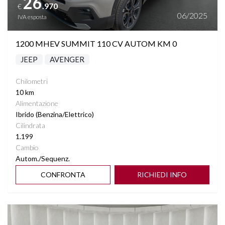
26
.970
€
06/2025
IVA esposta
1200 MHEV SUMMIT 110 CV AUTOM KM 0
JEEP
AVENGER
Chilometri
10 km
Alimentazione
Ibrido (Benzina/Elettrico)
Cilindrata
1.199
Cambio
Autom./Sequenz.
CONFRONTA
RICHIEDI INFO
Vedi dettagli