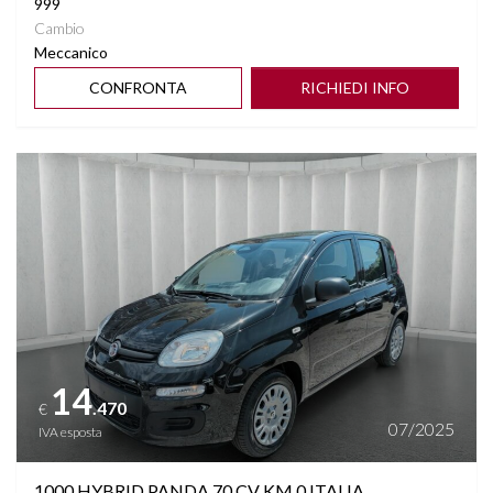
999
Cambio
Meccanico
CONFRONTA
RICHIEDI INFO
Vedi dettagli
14
.470
€
07/2025
IVA esposta
1000 HYBRID PANDA 70 CV KM 0 ITALIA