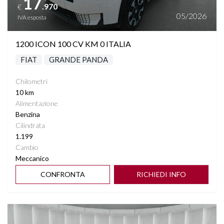
17
.970
€
05/2026
IVA esposta
1200 ICON 100 CV KM 0 ITALIA
FIAT
GRANDE PANDA
Chilometri
10 km
Alimentazione
Benzina
Cilindrata
1.199
Cambio
Meccanico
CONFRONTA
RICHIEDI INFO
Vedi dettagli