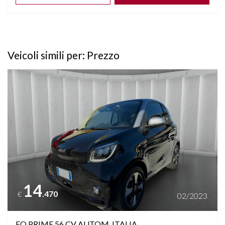
Veicoli simili per: Prezzo
Vedi dettagli
14
.470
€
02/2023
EQ PRIME 56 CV AUTOM. ITALIA