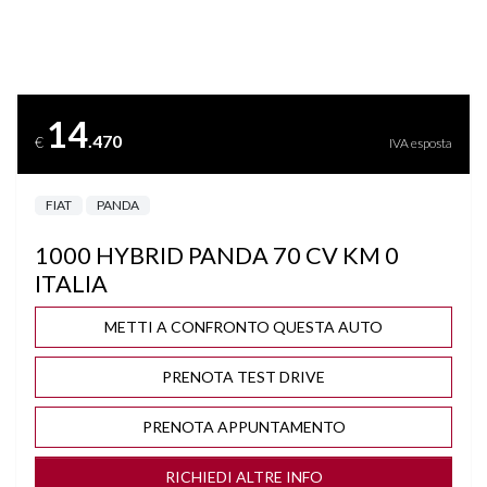
CRUISE CONTROL
DISATTIVAZIONE AIRBAG LATO PASSEGGERO
14
.470
€
IVA esposta
FRENATA DI EMERGENZA
FIAT
PANDA
ISOFIX
1000 HYBRID PANDA 70 CV KM 0
LANE ASSIST
ITALIA
PACK CITY
METTI A CONFRONTO QUESTA AUTO
PRENOTA TEST DRIVE
PARKTRONIC
PRENOTA APPUNTAMENTO
SEDILE REGOLABILE IN ALTEZZA
RICHIEDI ALTRE INFO