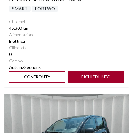
SMART
FORTWO
Chilometri
45.300 km
Alimentazione
Elettrica
Cilindrata
0
Cambio
Autom./Sequenz.
CONFRONTA
RICHIEDI INFO
Vedi dettagli