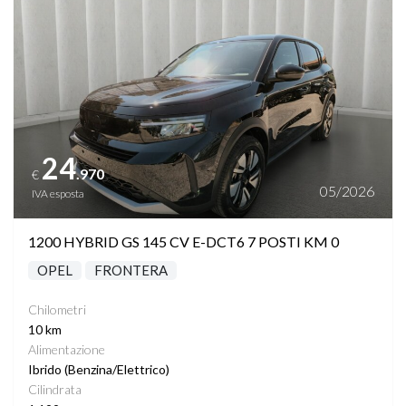
24
.970
€
05/2026
IVA esposta
1200 HYBRID GS 145 CV E-DCT6 7 POSTI KM 0
OPEL
FRONTERA
Chilometri
10 km
Alimentazione
Ibrido (Benzina/Elettrico)
Cilindrata