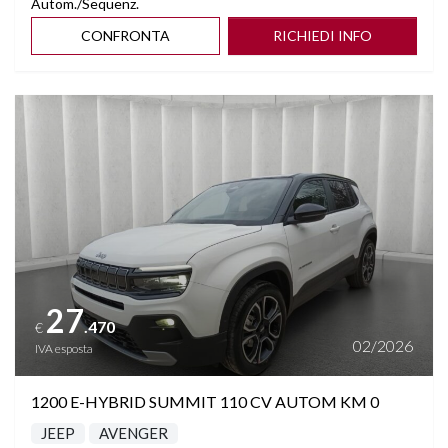
Autom./Sequenz.
CONFRONTA
RICHIEDI INFO
Vedi dettagli
27
.470
€
02/2026
IVA esposta
1200 E-HYBRID SUMMIT 110 CV AUTOM KM 0
JEEP
AVENGER