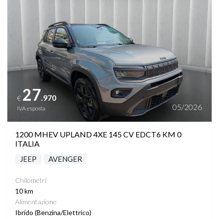
STEREO CON MONITOR TOUCHSCREEN
SUPPORTO LOMBARE
TASCHE SU RETROSCHIENALI SEDILI
TELECAMERA POSTERIORE
27
.970
€
VETRI SCURI
05/2026
IVA esposta
VIRTUAL COCKPIT
1200 MHEV UPLAND 4XE 145 CV EDCT6 KM 0
ITALIA
VOLANTE MULTIFUNZIONE
JEEP
AVENGER
Chilometri
PHONE CHARGING
10 km
Alimentazione
Ibrido (Benzina/Elettrico)