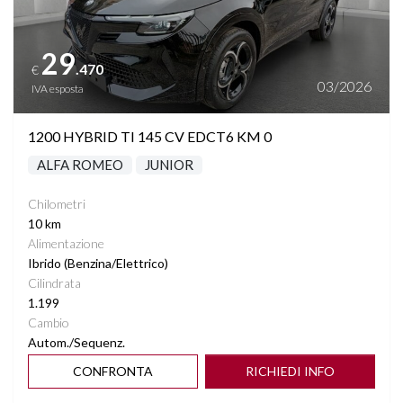
29
.470
€
03/2026
IVA esposta
1200 HYBRID TI 145 CV EDCT6 KM 0
ALFA ROMEO
JUNIOR
Chilometri
10 km
Alimentazione
Ibrido (Benzina/Elettrico)
Cilindrata
1.199
Cambio
Autom./Sequenz.
CONFRONTA
RICHIEDI INFO