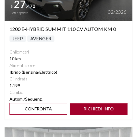
27
.470
€
SEDILE ELETTRICO
02/2026
IVA esposta
SEDILI RISCALDABILI
1200 E-HYBRID SUMMIT 110 CV AUTOM KM 0
JEEP
AVENGER
SEDILI SDOPPIABILI
Chilometri
SENSORI LUCI
10 km
Alimentazione
SENSORI PIOGGIA
Ibrido (Benzina/Elettrico)
Cilindrata
1.199
SPECCHIETTI ELETTRICI RICHIUDIBILI
Cambio
Autom./Sequenz.
SPECCHIETTO RETROVISORE FOTOCROMATICO
CONFRONTA
RICHIEDI INFO
START&STOP
Vedi dettagli