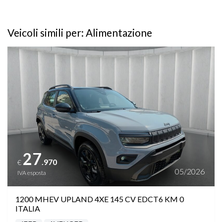
Veicoli simili per: Alimentazione
Vedi dettagli
27
.970
€
05/2026
IVA esposta
1200 MHEV UPLAND 4XE 145 CV EDCT6 KM 0
ITALIA