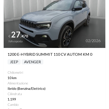
27
.470
€
02/2026
IVA esposta
1200 E-HYBRID SUMMIT 110 CV AUTOM KM 0
JEEP
AVENGER
Chilometri
10 km
Alimentazione
Ibrido (Benzina/Elettrico)
Cilindrata
1.199
Cambio