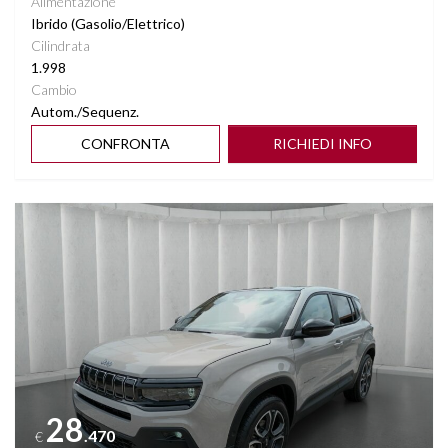
Alimentazione
Ibrido (Gasolio/Elettrico)
Cilindrata
1.998
Cambio
Autom./Sequenz.
CONFRONTA
RICHIEDI INFO
Vedi dettagli
28
.470
€