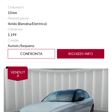
Chilometri
10 km
Alimentazione
Ibrido (Benzina/Elettrico)
Cilindrata
1.199
Cambio
Autom./Sequenz.
CONFRONTA
RICHIEDI INFO
Vedi dettagli
VENDUT
A