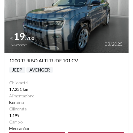
19
.700
€
03/2025
IVA esposta
1200 TURBO ALTITUDE 101 CV
JEEP
AVENGER
Chilometri
17.231 km
Alimentazione
Benzina
Cilindrata
1.199
Cambio
Meccanico