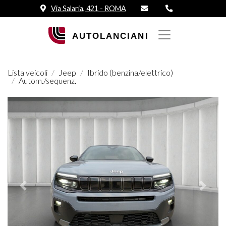
Via Salaria, 421 - ROMA
Lista veicoli
Jeep
Ibrido (benzina/elettrico)
Autom./sequenz.
Prededente
Succes