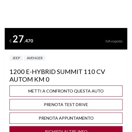
BLIND SPOT ASSIST
BLUETOOTH
27
.470
€
IVA esposta
BRACCIOLO
JEEP
AVENGER
CAMBIO AUTOMATICO/SEQUENZIALE
1200 E-HYBRID SUMMIT 110 CV
CAMBIO F1 AL VOLANTE
AUTOM KM 0
CERCHI "18
METTI A CONFRONTO QUESTA AUTO
PRENOTA TEST DRIVE
CLIMA AUTOMATICO
PRENOTA APPUNTAMENTO
COMPUTER DI BORDO
RICHIEDI ALTRE INFO