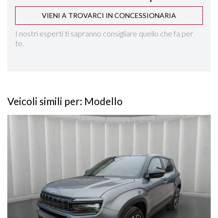
VIENI A TROVARCI IN CONCESSIONARIA
INGRESSO USB POSTERIORE
I nostri esperti ti sapranno consigliare quello che fa per
te.
INTERNI IN PELLE
ISOFIX
Veicoli simili per: Modello
LANE ASSIST
Vedi dettagli
PACK WINTER
PARKTRONIC ANTERIORE E POSTERIORE
RILEVAMENTO ATTENZIONE DEL CONDUCENTE
RILEVAMENTO SEGNALETICA STRADALE