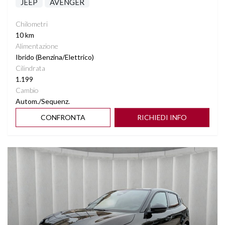
JEEP
AVENGER
Chilometri
10 km
Alimentazione
Ibrido (Benzina/Elettrico)
Cilindrata
1.199
Cambio
Autom./Sequenz.
CONFRONTA
RICHIEDI INFO
Vedi dettagli