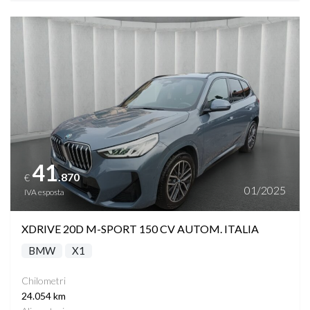
Vedi dettagli
41
.870
€
01/2025
IVA esposta
XDRIVE 20D M-SPORT 150 CV AUTOM. ITALIA
BMW
X1
Chilometri
24.054 km