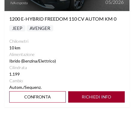
05/2026
IVA esposta
1200 E-HYBRID FREEDOM 110 CV AUTOM KM 0
JEEP
AVENGER
Chilometri
10 km
Alimentazione
Ibrido (Benzina/Elettrico)
Cilindrata
1.199
Cambio
Autom./Sequenz.
CONFRONTA
RICHIEDI INFO