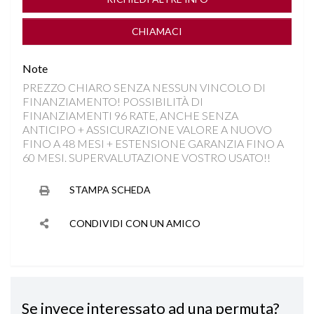
CONTROLLO TRAZIONE
CHIAMACI
CRUISE CONTROL
Note
PREZZO CHIARO SENZA NESSUN VINCOLO DI
DISATTIVAZIONE AIRBAG LATO PASSEGGERO
FINANZIAMENTO! POSSIBILITÀ DI
FINANZIAMENTI 96 RATE, ANCHE SENZA
DRIVE MODE
ANTICIPO + ASSICURAZIONE VALORE A NUOVO
FINO A 48 MESI + ESTENSIONE GARANZIA FINO A
60 MESI. SUPERVALUTAZIONE VOSTRO USATO!!
FARI FULL LED
STAMPA SCHEDA
FENDINEBBIA LED
CONDIVIDI CON UN AMICO
FRENATA DI EMERGENZA
HILL DESCENT CONTROL
Se invece interessato ad una permuta?
INGRESSI USB