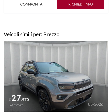
CONFRONTA
RICHIEDI INFO
Veicoli simili per: Prezzo
Vedi dettagli
27
.970
€
05/2026
IVA esposta