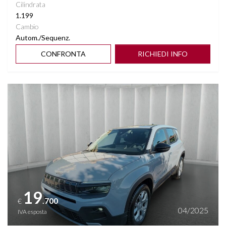
Cilindrata
1.199
Cambio
Autom./Sequenz.
CONFRONTA
RICHIEDI INFO
Vedi dettagli
19
.700
€
04/2025
IVA esposta