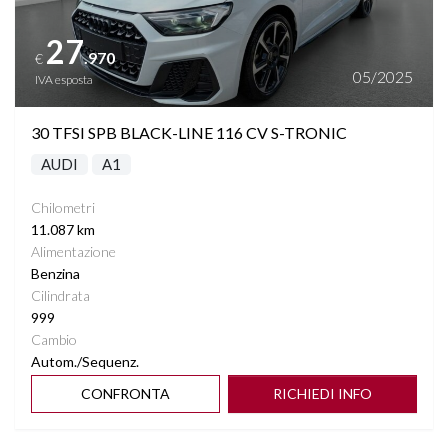
27
.970
€
05/2025
IVA esposta
30 TFSI SPB BLACK-LINE 116 CV S-TRONIC
AUDI
A1
Chilometri
11.087 km
Alimentazione
Benzina
Cilindrata
999
Cambio
Autom./Sequenz.
CONFRONTA
RICHIEDI INFO