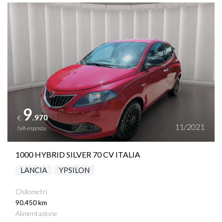
Vedi dettagli
9
.970
€
11/2021
IVA esposta
1000 HYBRID SILVER 70 CV ITALIA
LANCIA
YPSILON
Chilometri
90.450 km
Alimentazione