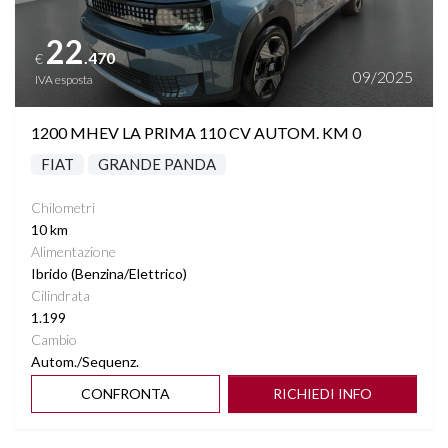
22
.470
€
09/2025
IVA esposta
1200 MHEV LA PRIMA 110 CV AUTOM. KM 0
FIAT
GRANDE PANDA
Chilometri
10 km
Alimentazione
Ibrido (Benzina/Elettrico)
Cilindrata
1.199
Cambio
Autom./Sequenz.
CONFRONTA
RICHIEDI INFO