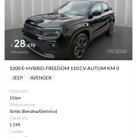
28
.470
€
05/2026
IVA esposta
1200 E-HYBRID FREEDOM 110 CV AUTOM KM 0
JEEP
AVENGER
Chilometri
10 km
Alimentazione
Ibrido (Benzina/Elettrico)
Cilindrata
1.199
Cambio