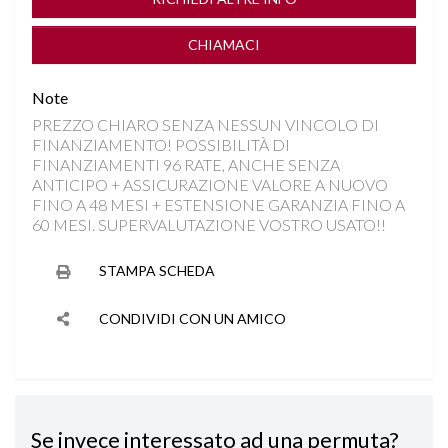
CRUISE CONTROL ADATTIVO
CHIAMACI
DISATTIVAZIONE AIRBAG LATO PASSEGGERO
Note
PREZZO CHIARO SENZA NESSUN VINCOLO DI
DRIVE MODE
FINANZIAMENTO! POSSIBILITÀ DI
FINANZIAMENTI 96 RATE, ANCHE SENZA
FARI FULL LED
ANTICIPO + ASSICURAZIONE VALORE A NUOVO
FINO A 48 MESI + ESTENSIONE GARANZIA FINO A
60 MESI. SUPERVALUTAZIONE VOSTRO USATO!!
FENDINEBBIA LED
STAMPA SCHEDA
FRENATA DI EMERGENZA
CONDIVIDI CON UN AMICO
HILL DESCENT CONTROL
INGRESSI USB
Se invece interessato ad una permuta?
INGRESSO USB POSTERIORE