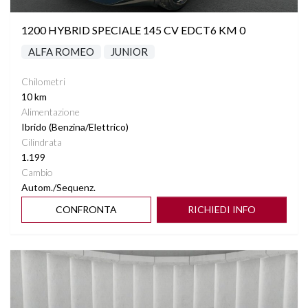
1200 HYBRID SPECIALE 145 CV EDCT6 KM 0
ALFA ROMEO
JUNIOR
Chilometri
10 km
Alimentazione
Ibrido (Benzina/Elettrico)
Cilindrata
1.199
Cambio
Autom./Sequenz.
CONFRONTA
RICHIEDI INFO
Vedi dettagli