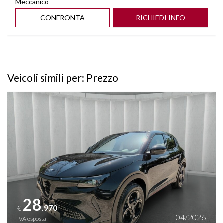
Meccanico
CONFRONTA
RICHIEDI INFO
Veicoli simili per: Prezzo
Vedi dettagli
28
.970
€
04/2026
IVA esposta