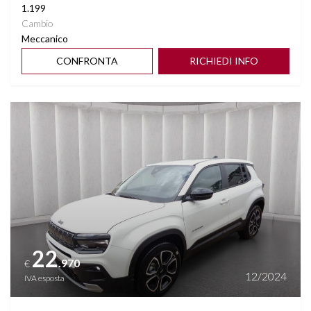
1.199
Cambio
Meccanico
CONFRONTA
RICHIEDI INFO
Vedi dettagli
22
.970
€
12/2024
IVA esposta