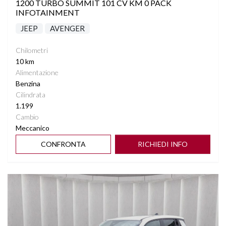
1200 TURBO SUMMIT 101 CV KM 0 PACK
INFOTAINMENT
JEEP
AVENGER
Chilometri
10 km
Alimentazione
Benzina
Cilindrata
1.199
Cambio
Meccanico
CONFRONTA
RICHIEDI INFO
Vedi dettagli