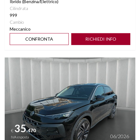
Ibrido (Benzina/Elettrico)
Cilindrata
999
Cambio
Meccanico
CONFRONTA
RICHIEDI INFO
Vedi dettagli
35
.470
€
06/2026
IVA esposta