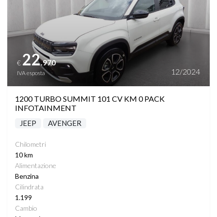
22
.970
€
12/2024
IVA esposta
1200 TURBO SUMMIT 101 CV KM 0 PACK
INFOTAINMENT
JEEP
AVENGER
Chilometri
10 km
Alimentazione
Benzina
Cilindrata
1.199
Cambio