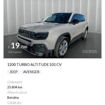
TASCHE SU RETROSCHIENALI SEDILI
TELECAMERA POSTERIORE
TETTO PANORAMICO APRIBILE
VANO PORTABAGAGLI AUTOMATICO HANDS FREE
19
.700
€
VETRI SCURI
03/2025
IVA esposta
VIRTUAL COCKPIT
1200 TURBO ALTITUDE 101 CV
JEEP
AVENGER
VOLANTE MULTIFUNZIONE
Chilometri
PHONE CHARGING
25.804 km
Alimentazione
Benzina
Cilindrata