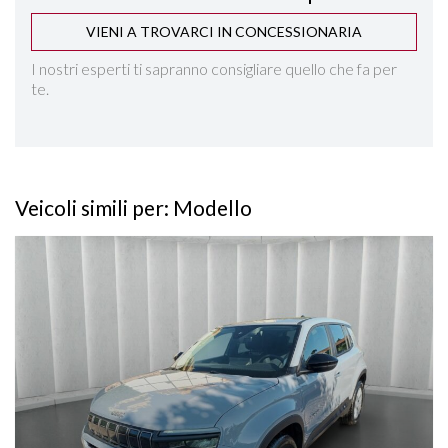
VIENI A TROVARCI IN CONCESSIONARIA
ISOFIX
I nostri esperti ti sapranno consigliare quello che fa per
te.
KEYLESS GO
LANE ASSIST
Veicoli simili per: Modello
NAVIGAZIONE "10,25
Vedi dettagli
PACK INFOTAINMENT & CONVENIENCE
PARKTRONIC ANTERIORE E POSTERIORE
RILEVAMENTO ATTENZIONE DEL CONDUCENTE
RILEVAMENTO SEGNALETICA STRADALE