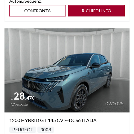
Autom./Sequenz.
CONFRONTA
RICHIEDI INFO
Vedi dettagli
28
.470
€
02/2025
IVA esposta
1200 HYBRID GT 145 CV E-DCS6 ITALIA
PEUGEOT
3008