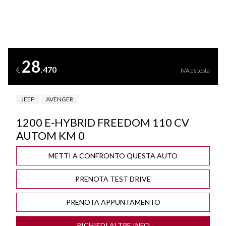
BLUETOOTH
BRACCIOLO
28
.470
€
IVA esposta
CAMBIO AUTOMATICO/SEQUENZIALE
JEEP
AVENGER
CAMBIO F1 AL VOLANTE
1200 E-HYBRID FREEDOM 110 CV
CERCHI "18
AUTOM KM 0
CLIMA AUTOMATICO
METTI A CONFRONTO QUESTA AUTO
PRENOTA TEST DRIVE
COMPUTER DI BORDO
PRENOTA APPUNTAMENTO
CONTROLLO TRAZIONE
RICHIEDI ALTRE INFO