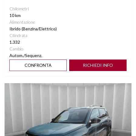
Chilometri
10 km
Alimentazione
Ibrido (Benzina/Elettrico)
Cilindrata
1.332
Cambio
Autom./Sequenz.
CONFRONTA
RICHIEDI INFO
Vedi dettagli