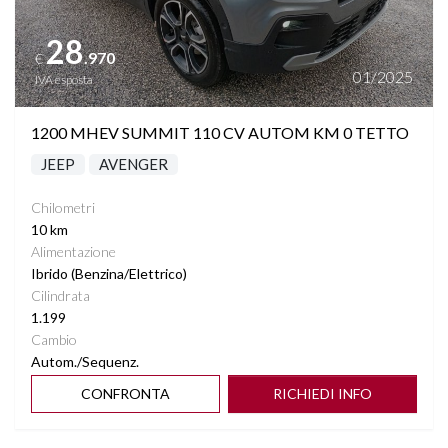
28
.970
€
01/2025
IVA esposta
1200 MHEV SUMMIT 110 CV AUTOM KM 0 TETTO
JEEP
AVENGER
Chilometri
10 km
Alimentazione
Ibrido (Benzina/Elettrico)
Cilindrata
1.199
Cambio
Autom./Sequenz.
CONFRONTA
RICHIEDI INFO