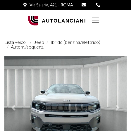
Via Salaria, 421 - ROMA
Lista veicoli
Jeep
Ibrido (benzina/elettrico)
Autom./sequenz.
Prededente
Succes