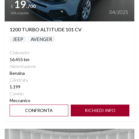
19
.700
€
SEDILE REGOLABILE IN ALTEZZA
04/2025
IVA esposta
SEDILI SDOPPIABILI
1200 TURBO ALTITUDE 101 CV
JEEP
AVENGER
SENSORI LUCI
Chilometri
SENSORI PIOGGIA
16.455 km
Alimentazione
SPECCHIETTI ELETTRICI RICHIUDIBILI
Benzina
Cilindrata
1.199
SPECCHIETTO RETROVISORE FOTOCROMATICO
Cambio
Meccanico
START&STOP
CONFRONTA
RICHIEDI INFO
STEREO CON MONITOR TOUCHSCREEN
Vedi dettagli