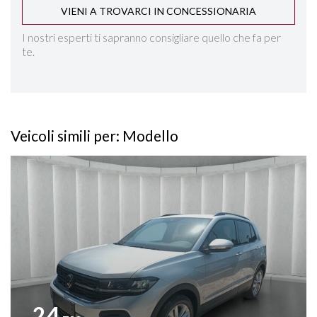
VIENI A TROVARCI IN CONCESSIONARIA
SEDILI SDOPPIABILI
I nostri esperti ti sapranno consigliare quello che fa per
te.
SENSORI LUCI
SIDE ASSIST
Veicoli simili per: Modello
SPECCHIETTI ELETTRICI RICHIUDIBILI
Vedi dettagli
SPECCHIETTO RETROVISORE FOTOCROMATICO
START&STOP
STEREO CON MONITOR TOUCHSCREEN
TASCHE SU RETROSCHIENALI SEDILI
24