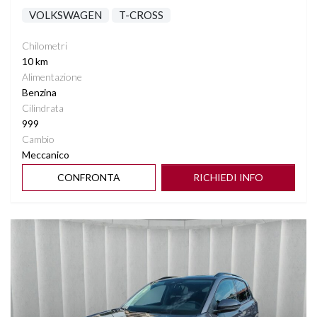
VOLKSWAGEN
T-CROSS
Chilometri
10 km
Alimentazione
Benzina
Cilindrata
999
Cambio
Meccanico
CONFRONTA
RICHIEDI INFO
Vedi dettagli