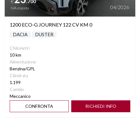
.700
€
04/2026
IVA esposta
1200 ECO-G JOURNEY 122 CV KM 0
DACIA
DUSTER
Chilometri
10 km
Alimentazione
Benzina/GPL
Cilindrata
1.199
Cambio
Meccanico
CONFRONTA
RICHIEDI INFO