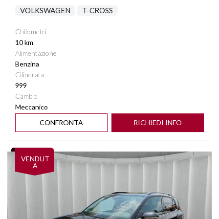
VOLKSWAGEN
T-CROSS
Chilometri
10 km
Alimentazione
Benzina
Cilindrata
999
Cambio
Meccanico
CONFRONTA
RICHIEDI INFO
Vedi dettagli
VENDUT
A