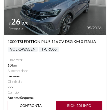
26
.970
€
05/2026
IVA esposta
1000 TSI EDITION PLUS 116 CV DSG KM 0 ITALIA
VOLKSWAGEN
T-CROSS
Chilometri
10 km
Alimentazione
Benzina
Cilindrata
999
Cambio
Autom./Sequenz.
CONFRONTA
RICHIEDI INFO