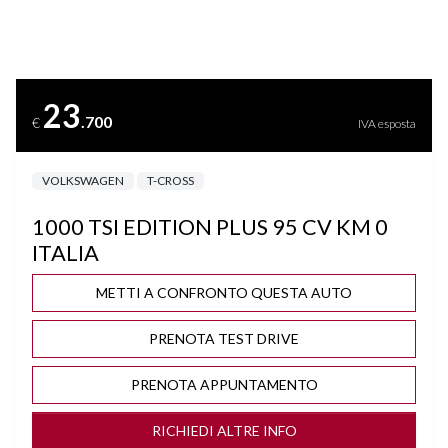
BLUETOOTH
BRACCIOLO
23
.700
€
IVA esposta
CERCHI "17
VOLKSWAGEN
T-CROSS
CLIMA AUTOMATICO BIZONA
1000 TSI EDITION PLUS 95 CV KM 0
COMPUTER DI BORDO
ITALIA
CRUISE CONTROL ADATTIVO
METTI A CONFRONTO QUESTA AUTO
PRENOTA TEST DRIVE
DISATTIVAZIONE AIRBAG LATO PASSEGGERO
PRENOTA APPUNTAMENTO
FARI LED
RICHIEDI ALTRE INFO