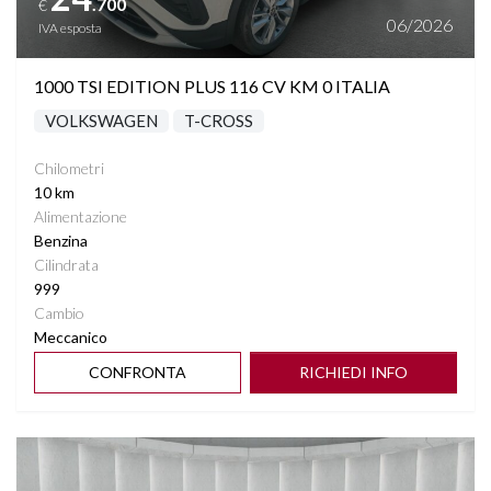
.700
€
TELECAMERA POSTERIORE
06/2026
IVA esposta
VETRI SCURI
1000 TSI EDITION PLUS 116 CV KM 0 ITALIA
VOLKSWAGEN
T-CROSS
VIRTUAL COCKPIT
Chilometri
VOLANTE MULTIFUNZIONE
10 km
Alimentazione
PHONE CHARGING
Benzina
Cilindrata
999
Cambio
Meccanico
CONFRONTA
RICHIEDI INFO
Vedi dettagli