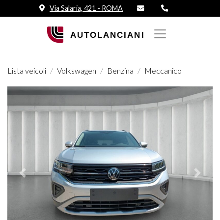
Via Salaria, 421 - ROMA
Lista veicoli
Volkswagen
Benzina
Meccanico
Prededente
Succes