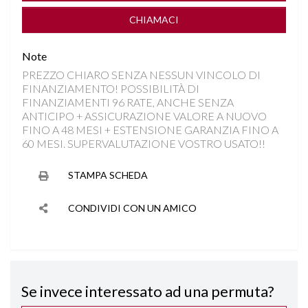
FRONT ASSIST
CHIAMACI
INGRESSI USB
Note
PREZZO CHIARO SENZA NESSUN VINCOLO DI
ISOFIX
FINANZIAMENTO! POSSIBILITÀ DI
FINANZIAMENTI 96 RATE, ANCHE SENZA
KEYLESS GO
ANTICIPO + ASSICURAZIONE VALORE A NUOVO
FINO A 48 MESI + ESTENSIONE GARANZIA FINO A
60 MESI. SUPERVALUTAZIONE VOSTRO USATO!!
LANE ASSIST
STAMPA SCHEDA
PARKTRONIC ANTERIORE E POSTERIORE
CONDIVIDI CON UN AMICO
RILEVAMENTO ATTENZIONE DEL CONDUCENTE
RILEVAMENTO SEGNALETICA STRADALE
Se invece interessato ad una permuta?
SEDILI REGOLABILI IN ALTEZZA