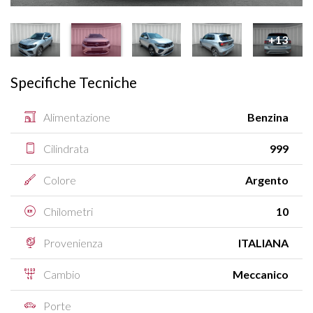
+13
Specifiche Tecniche
Alimentazione
Benzina
Cilindrata
999
Colore
Argento
Chilometri
10
Provenienza
ITALIANA
Cambio
Meccanico
Porte