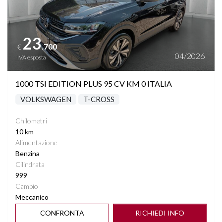
23
.700
€
04/2026
IVA esposta
1000 TSI EDITION PLUS 95 CV KM 0 ITALIA
VOLKSWAGEN
T-CROSS
Chilometri
10 km
Alimentazione
Benzina
Cilindrata
999
Cambio
Meccanico
CONFRONTA
RICHIEDI INFO