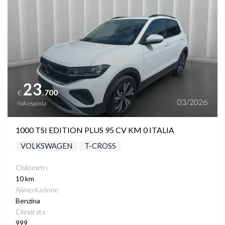
23
.700
€
03/2026
IVA esposta
1000 TSI EDITION PLUS 95 CV KM 0 ITALIA
VOLKSWAGEN
T-CROSS
Chilometri
10 km
Alimentazione
Benzina
Cilindrata
999