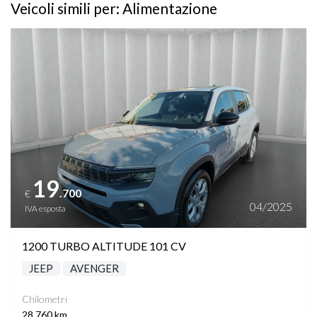
Veicoli simili per: Alimentazione
Vedi dettagli
19
.700
€
04/2025
IVA esposta
1200 TURBO ALTITUDE 101 CV
JEEP
AVENGER
Chilometri
28.760 km