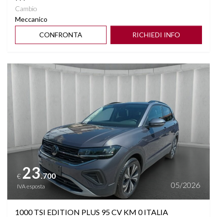
Cambio
Meccanico
CONFRONTA
RICHIEDI INFO
Vedi dettagli
23
.700
€
05/2026
IVA esposta
1000 TSI EDITION PLUS 95 CV KM 0 ITALIA