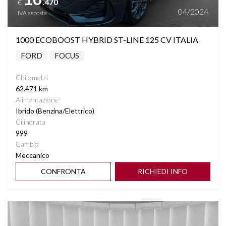
.470
€
04/2024
IVA esposta
1000 ECOBOOST HYBRID ST-LINE 125 CV ITALIA
FORD
FOCUS
Chilometri
62.471 km
Alimentazione
Ibrido (Benzina/Elettrico)
Cilindrata
999
Cambio
Meccanico
CONFRONTA
RICHIEDI INFO
Vedi dettagli