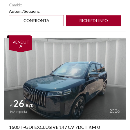
Cambio
Autom./Sequenz.
CONFRONTA
RICHIEDI INFO
Vedi dettagli
VENDUT
A
26
.870
€
2026
IVA esposta
1600 T-GDI EXCLUSIVE 147 CV 7DCT KM 0