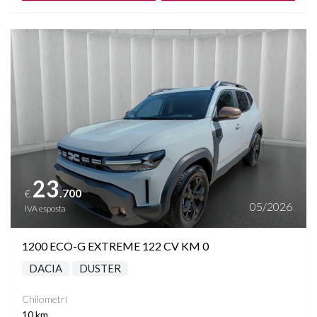
Vedi dettagli
23
.700
€
05/2026
IVA esposta
1200 ECO-G EXTREME 122 CV KM 0
DACIA
DUSTER
Chilometri
10 km