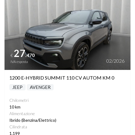
27
.470
€
02/2026
IVA esposta
1200 E-HYBRID SUMMIT 110 CV AUTOM KM 0
JEEP
AVENGER
Chilometri
10 km
Alimentazione
Ibrido (Benzina/Elettrico)
Cilindrata
1.199