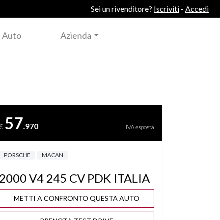
Sei un rivenditore?
Iscriviti
-
Accedi
 Auto
Azienda
57
.970
€
IVA esposta
PORSCHE
MACAN
2000 V4 245 CV PDK ITALIA
METTI A CONFRONTO QUESTA AUTO