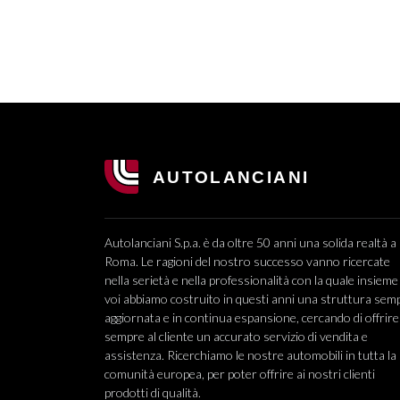
Autolanciani S.p.a. è da oltre 50 anni una solida realtà a
Roma. Le ragioni del nostro successo vanno ricercate
nella serietà e nella professionalità con la quale insieme
voi abbiamo costruito in questi anni una struttura sem
aggiornata e in continua espansione, cercando di offrire
sempre al cliente un accurato servizio di vendita e
assistenza. Ricerchiamo le nostre automobili in tutta la
comunità europea, per poter offrire ai nostri clienti
prodotti di qualità.