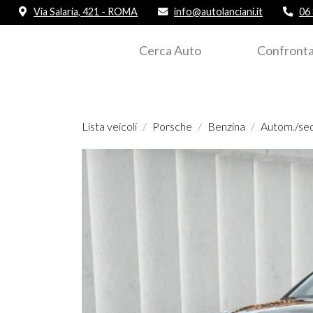
Via Salaria, 421 - ROMA
info@autolanciani.it
06
Cerca Auto
Confronta
Lista veicoli
Porsche
Benzina
Autom./se