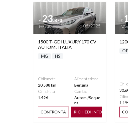
Vedi dettagli
Vedi de
TRAZIONE INTEGRALE
VANO 
A
23
.870
€
€
05/2025
IVA esposta
IVA 
FARI LED PDLS
VOLANTE
1500 T-GDI LUXURY 170 CV
120
AUTOM. ITALIA
OP
MG
HS
Chilometri
Alimentazione
Chil
20.588 km
Benzina
30.6
Cilindrata
Cambio
Cilin
1.496
Autom./Seque
nz.
1.19
CONFRONTA
RICHIEDI INFO
CO