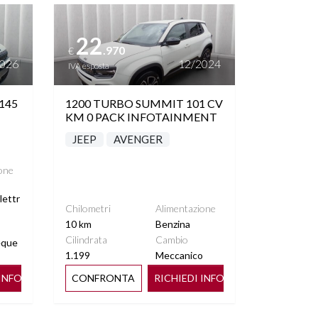
Vedi dettagli
22
.970
€
2026
12/2024
IVA esposta
145
1200 TURBO SUMMIT 101 CV
KM 0 PACK INFOTAINMENT
JEEP
AVENGER
one
lettr
Chilometri
Alimentazione
10 km
Benzina
Cilindrata
Cambio
eque
1.199
Meccanico
 INFO
CONFRONTA
RICHIEDI INFO