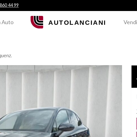
 860 44 99
 Auto
Vendi
quenz.