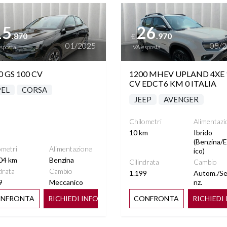
ttagli
Vedi dettagli
PORTABAGAGLI
VARIAZIONE ASSETTO
UTOMATICO
15
26
.870
.970
€
01/2025
05/
esposta
IVA esposta
 MULTIFUNZIONE
PORSCHE STABILITY
SPORTIVO
MANAGEMENT
0 GS 100 CV
1200 MHEV UPLAND 4XE 
CV EDCT6 KM 0 ITALIA
EL
CORSA
JEEP
AVENGER
Chilometri
Alimentazi
10 km
Ibrido
(Benzina/E
ometri
Alimentazione
ico)
04 km
Benzina
Cilindrata
Cambio
drata
Cambio
1.199
Autom./S
9
Meccanico
nz.
NFRONTA
RICHIEDI INFO
CONFRONTA
RICHIEDI