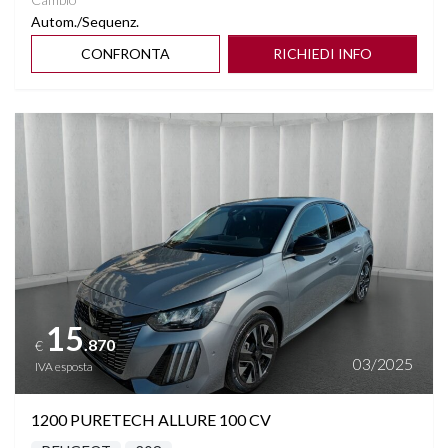
Autom./Sequenz.
CONFRONTA
RICHIEDI INFO
Vedi dettagli
15
.870
€
03/2025
IVA esposta
1200 PURETECH ALLURE 100 CV