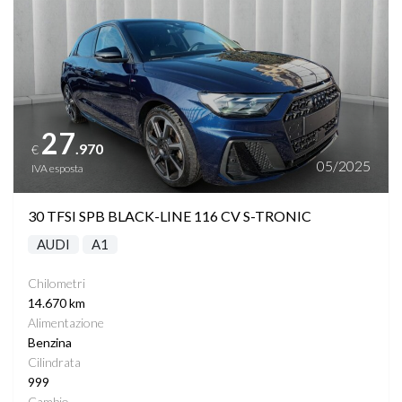
27
.970
€
05/2025
IVA esposta
30 TFSI SPB BLACK-LINE 116 CV S-TRONIC
AUDI
A1
Chilometri
14.670 km
Alimentazione
Benzina
Cilindrata
999
Cambio