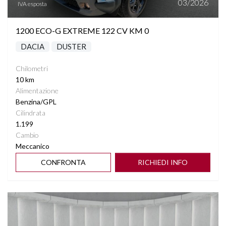
03/2026
IVA esposta
1200 ECO-G EXTREME 122 CV KM 0
DACIA
DUSTER
Chilometri
10 km
Alimentazione
Benzina/GPL
Cilindrata
1.199
Cambio
Meccanico
CONFRONTA
RICHIEDI INFO
Vedi dettagli