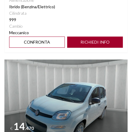
Alimentazione
Ibrido (Benzina/Elettrico)
Cilindrata
999
Cambio
Meccanico
CONFRONTA
RICHIEDI INFO
Vedi dettagli
14
.470
€