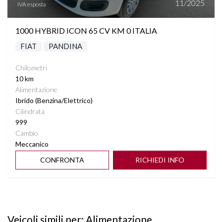
11/2025
IVA esposta
1000 HYBRID ICON 65 CV KM 0 ITALIA
FIAT
PANDINA
Chilometri
10 km
Alimentazione
Ibrido (Benzina/Elettrico)
Cilindrata
999
Cambio
Meccanico
CONFRONTA
RICHIEDI INFO
Veicoli simili per: Alimentazione