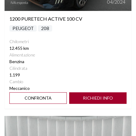
04/2024
IVA esposta
TASCHE SU RETROSCHIENALI SEDILI
1200 PURETECH ACTIVE 100 CV
VETRI SCURI
PEUGEOT
208
VIRTUAL COCKPIT
Chilometri
12.455 km
VOLANTE MULTIFUNZIONE
Alimentazione
Benzina
Cilindrata
1.199
Cambio
Meccanico
CONFRONTA
RICHIEDI INFO
Vedi dettagli