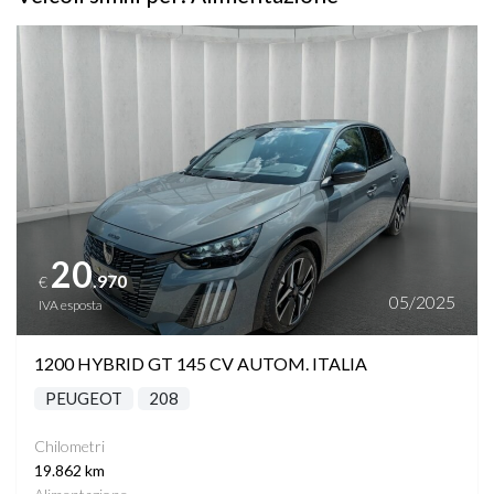
Vedi dettagli
20
.970
€
05/2025
IVA esposta
1200 HYBRID GT 145 CV AUTOM. ITALIA
PEUGEOT
208
Chilometri
19.862 km