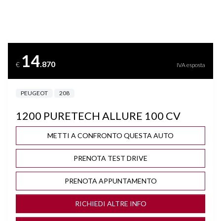
BLUETOOTH
BRACCIOLO
14
.870
€
IVA esposta
CERCHI "16
PEUGEOT
208
CLIMA AUTOMATICO
1200 PURETECH ALLURE 100 CV
COMPUTER DI BORDO
METTI A CONFRONTO QUESTA AUTO
CRUISE CONTROL
PRENOTA TEST DRIVE
DISATTIVAZIONE AIRBAG LATO PASSEGGERO
PRENOTA APPUNTAMENTO
DRIVE MODE
RICHIEDI ALTRE INFO