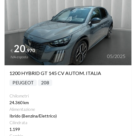
20
.970
€
05/2025
IVA esposta
1200 HYBRID GT 145 CV AUTOM. ITALIA
PEUGEOT
208
Chilometri
24.360 km
Alimentazione
Ibrido (Benzina/Elettrico)
Cilindrata
1.199
Cambio