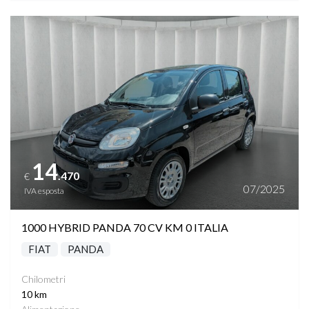
Vedi dettagli
14
.470
€
07/2025
IVA esposta
1000 HYBRID PANDA 70 CV KM 0 ITALIA
FIAT
PANDA
Chilometri
10 km