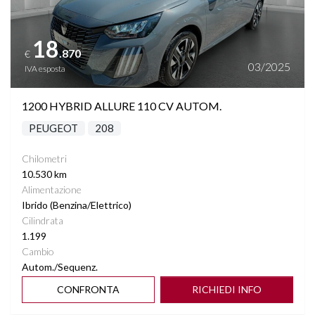
18
.870
€
03/2025
IVA esposta
1200 HYBRID ALLURE 110 CV AUTOM.
PEUGEOT
208
Chilometri
10.530 km
Alimentazione
Ibrido (Benzina/Elettrico)
Cilindrata
1.199
Cambio
Autom./Sequenz.
CONFRONTA
RICHIEDI INFO