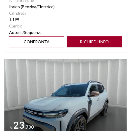
Alimentazione
Ibrido (Benzina/Elettrico)
Cilindrata
1.199
Cambio
Autom./Sequenz.
CONFRONTA
RICHIEDI INFO
Vedi dettagli
23
.700
€