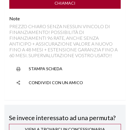
FARI LED
CHIAMACI
Note
FRENATA DI EMERGENZA
PREZZO CHIARO SENZA NESSUN VINCOLO DI
FINANZIAMENTO! POSSIBILITÀ DI
INGRESSI USB
FINANZIAMENTI 96 RATE, ANCHE SENZA
ANTICIPO + ASSICURAZIONE VALORE A NUOVO
INTERNI IN MISTO PELLE
FINO A 48 MESI + ESTENSIONE GARANZIA FINO A
60 MESI. SUPERVALUTAZIONE VOSTRO USATO!!
ISOFIX
STAMPA SCHEDA
LANE ASSIST
CONDIVIDI CON UN AMICO
PARKTRONIC ANTERIORE E POSTERIORE
RILEVAMENTO ATTENZIONE DEL CONDUCENTE
Se invece interessato ad una permuta?
RILEVAMENTO SEGNALETICA STRADALE
VIENI A TROVARCI IN CONCESSIONARIA