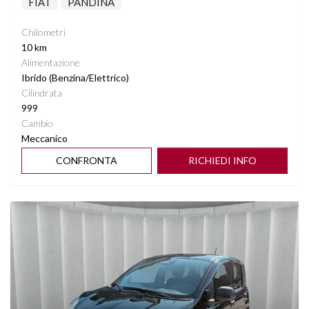
FIAT
PANDINA
Chilometri
10 km
Alimentazione
Ibrido (Benzina/Elettrico)
Cilindrata
999
Cambio
Meccanico
CONFRONTA
RICHIEDI INFO
Vedi dettagli