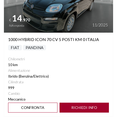
14
.970
€
11/2025
IVA esposta
1000 HYBRID ICON 70 CV 5 POSTI KM 0 ITALIA
FIAT
PANDINA
Chilometri
10 km
Alimentazione
Ibrido (Benzina/Elettrico)
Cilindrata
999
Cambio
Meccanico
CONFRONTA
RICHIEDI INFO