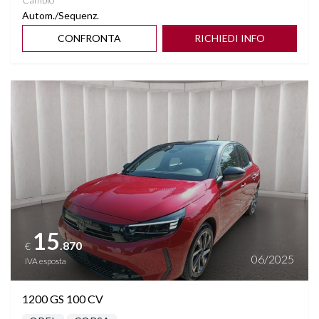
Autom./Sequenz.
CONFRONTA
RICHIEDI INFO
Vedi dettagli
15
.870
€
06/2025
IVA esposta
1200 GS 100 CV