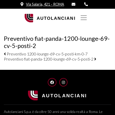
Via Salaria, 421 - ROMA
Preventivo fiat-panda-1200-lounge-69-
cv-5-posti-2
Navigazione elementi
Preventivo 1200-lounge-69-cv-5-posti-km-0-7
Preventivo fiat-panda-1200-lounge-69-cv-5-posti-2
FACEBOOK
INSTAGRAM
Autolanciani S.p.a. è da oltre 50 anni una solida realtà a Roma. Le